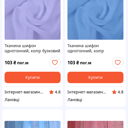
Тканина шифон
Тканина шифон
однотонний, колір бузковий
однотонний, колір
блакитний
103
₴
103
₴
пог.м
пог.м
Купити
Купити
Інтернет-магазин "VR-Textil"
Інтернет-магазин "VR-Textil"
4.8
4.8
Ланівці
Ланівці