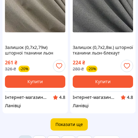
Залишок (0,7х2,79м)
Залишок (0,7х2,8м.) шторної
шторної тканини льон
тканини льон-блекаут
блекаут однотонний,
рогожка, колекція "Льон
261
₴
224
₴
двосторонній. Колір тауп.
Мішковина". Колір сірий.
326
₴
280
₴
-20%
-20%
Код 1720ш 01-0136
Код 288ш 01-0147
Купити
Купити
Інтернет-магазин "VR-Textil"
Інтернет-магазин "VR-Textil"
4.8
4.8
Ланівці
Ланівці
Показати ще