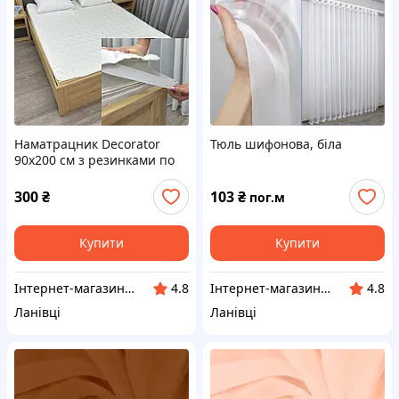
Наматрацник Decorator
Тюль шифонова, біла
90х200 см з резинками по
кутах 89-009
300
₴
103
₴
пог.м
Купити
Купити
Інтернет-магазин "VR-Textil"
Інтернет-магазин "VR-Textil"
4.8
4.8
Ланівці
Ланівці