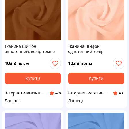
Тканина шифон
Тканина шифон
однотонний, колір темно
однотонний колір
коричневий
персиковий
103
₴
103
₴
пог.м
пог.м
Купити
Купити
Інтернет-магазин "VR-Textil"
Інтернет-магазин "VR-Textil"
4.8
4.8
Ланівці
Ланівці