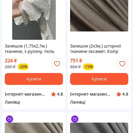
Залишок (1,75х2,7м.)
Залишок (2х3м.) шторної
тканини, з рулону, тюль
тканини оксамит. Колір
грек-сітка з вишивкою.
какао. Код 1655ш 01-0010
224
₴
751
₴
Колір молочний із сірим.
280
₴
884
₴
-20%
-15%
Код 1464ту 00-009
Купити
Купити
Інтернет-магазин "VR-Textil"
Інтернет-магазин "VR-Textil"
4.8
4.8
Ланівці
Ланівці