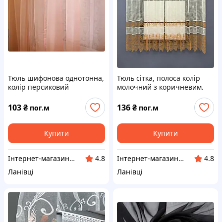
Тюль шифонова однотонна,
Тюль сітка, полоса колір
колір персиковий
молочний з коричневим.
Код 612т
103
₴
136
₴
пог.м
пог.м
Купити
Купити
Інтернет-магазин "VR-Textil"
Інтернет-магазин "VR-Textil"
4.8
4.8
Ланівці
Ланівці