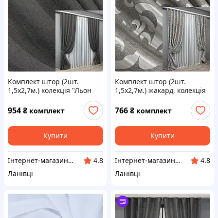
Комплект штор (2шт.
Комплект штор (2шт.
1,5х2,7м.) колекція "Льон
1,5х2,7м.) жакард, колекція
Мішковина". Колір
"Вензель". Колір сірий. Код
графітовий. Код 1140ш 30-
293ш 30-043
954
₴
766
₴
комплект
комплект
961
Купити
Купити
Інтернет-магазин "VR-Textil"
Інтернет-магазин "VR-Textil"
4.8
4.8
Ланівці
Ланівці