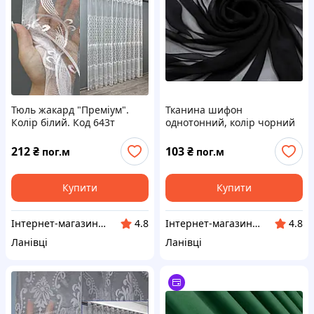
Тюль жакард "Преміум".
Тканина шифон
Колір білий. Код 643т
однотонний, колір чорний
212
₴
103
₴
пог.м
пог.м
Купити
Купити
Інтернет-магазин "VR-Textil"
Інтернет-магазин "VR-Textil"
4.8
4.8
Ланівці
Ланівці