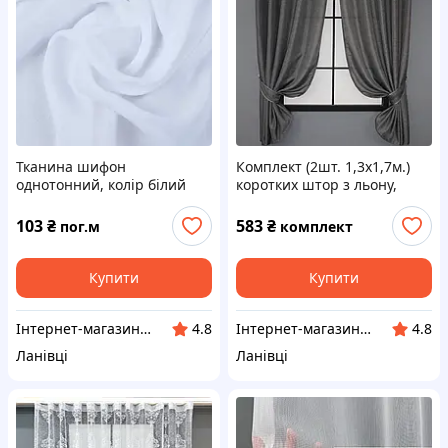
Тканина шифон
Комплект (2шт. 1,3х1,7м.)
однотонний, колір білий
коротких штор з льону,
колекції "Льон Мішковина".
Колір графітовий. Код
103
₴
583
₴
пог.м
комплект
1140ш 35-0035
Купити
Купити
Інтернет-магазин "VR-Textil"
Інтернет-магазин "VR-Textil"
4.8
4.8
Ланівці
Ланівці