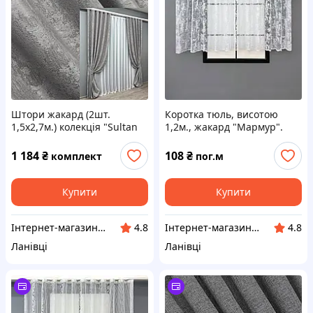
Штори жакард (2шт.
Коротка тюль, висотою
1,5х2,7м.) колекція "Sultan
1,2м., жакард "Мармур".
YL" Туреччина. Колір сірий.
Колір білий. Код 1600т
Код 1212ш 33-0037
1 184
₴
108
₴
комплект
пог.м
Купити
Купити
Інтернет-магазин "VR-Textil"
Інтернет-магазин "VR-Textil"
4.8
4.8
Ланівці
Ланівці