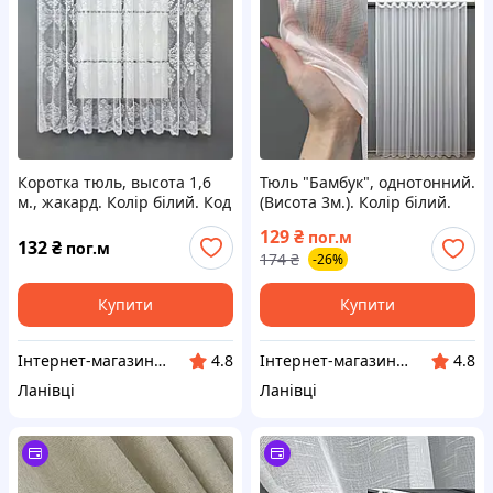
Коротка тюль, высота 1,6
Тюль "Бамбук", однотонний.
м., жакард. Колір білий. Код
(Висота 3м.). Колір білий.
1778т
Код 1153т
129
₴
пог.м
132
₴
пог.м
174
₴
-26%
Купити
Купити
Інтернет-магазин "VR-Textil"
Інтернет-магазин "VR-Textil"
4.8
4.8
Ланівці
Ланівці