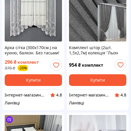
Арка сітка (300х170см.) на
Комплект штор (2шт.
кухню, балкон. Без тасьми!
1,5х2,7м) колекція "Льон
Колір білий. Код 000к 51-
Мішковина". Колір сірий.
296
₴
комплект
066
Код 108ш 30-023
954
₴
комплект
370
₴
-20%
Купити
Купити
Інтернет-магазин "VR-Textil"
Інтернет-магазин "VR-Textil"
4.8
4.8
Ланівці
Ланівці