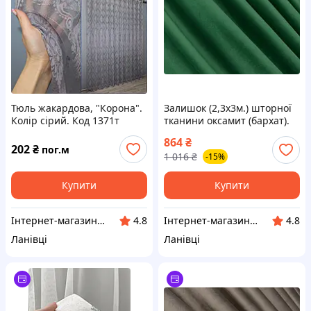
Тюль жакардова, "Корона".
Залишок (2,3х3м.) шторної
Колір сірий. Код 1371т
тканини оксамит (бархат).
Колір зелений. Код 1663ш
864
₴
01-0007
202
₴
пог.м
1 016
₴
-15%
Купити
Купити
Інтернет-магазин "VR-Textil"
Інтернет-магазин "VR-Textil"
4.8
4.8
Ланівці
Ланівці