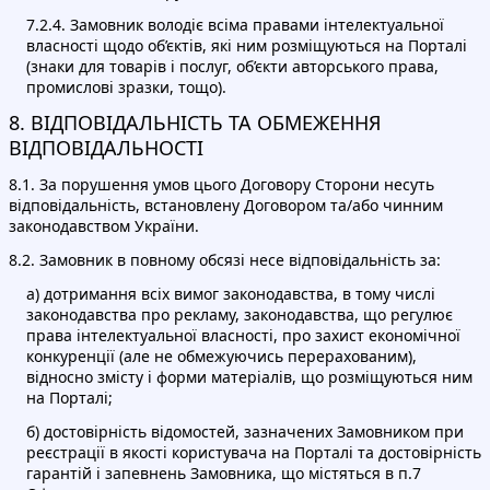
7.2.4. Замовник володіє всіма правами інтелектуальної
власності щодо об’єктів, які ним розміщуються на Порталі
(знаки для товарів і послуг, об’єкти авторського права,
промислові зразки, тощо).
8. ВІДПОВІДАЛЬНІСТЬ ТА ОБМЕЖЕННЯ
ВІДПОВІДАЛЬНОСТІ
8.1. За порушення умов цього Договору Сторони несуть
відповідальність, встановлену Договором та/або чинним
законодавством України.
8.2. Замовник в повному обсязі несе відповідальність за:
a) дотримання всіх вимог законодавства, в тому числі
законодавства про рекламу, законодавства, що регулює
права інтелектуальної власності, про захист економічної
конкуренції (але не обмежуючись перерахованим),
відносно змісту і форми матеріалів, що розміщуються ним
на Порталі;
б) достовірність відомостей, зазначених Замовником при
реєстрації в якості користувача на Порталі та достовірність
гарантій і запевнень Замовника, що містяться в п.7