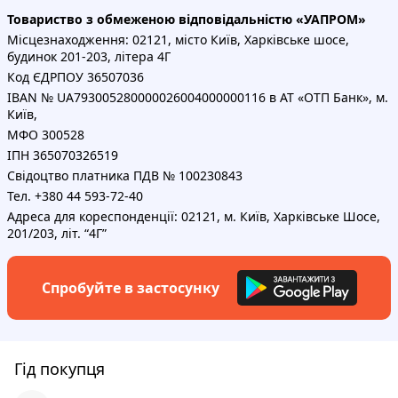
Товариство з обмеженою відповідальністю «УАПРОМ»
Місцезнаходження: 02121, місто Київ, Харківське шосе,
будинок 201-203, літера 4Г
Код ЄДРПОУ 36507036
IBAN № UA793005280000026004000000116 в АТ «ОТП Банк», м.
Київ,
МФО 300528
ІПН 365070326519
Свідоцтво платника ПДВ № 100230843
Тел. +380 44 593-72-40
Адреса для кореспонденції: 02121, м. Київ, Харківське Шосе,
201/203, літ. “4Г”
Спробуйте в застосунку
Гід покупця