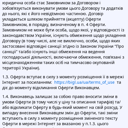
юридична особа стає Замовником за Договором і
зобов’язується виконувати умови цього Договору та додатків
до нього, які є його невід’ємною частиною. Договір
укладається шляхом прийняття (акцепту) Оферти
Замовником, в порядку, визначеному в п. 4 Оферти.
Замовником не може бути особа, щодо якої, у відповідності із
законодавством України, існують обмеження щодо укладення
Договору (в тому числі, але не виключно, особи, щодо яких
застосовані відповідні санкції згідно із Законом України “Про
санкції” та/або існують інші обмеження на ведення
господарської діяльності, включаючи обмеження, пов’язані з
місцезнаходженням таких осіб на тимчасово окупованій
території України).
1.3. Оферта вступає в силу з моменту розміщення її в мережі
Інтернет за посиланням:
https://bigl.ua/ua/terms_of_use
та
діє до моменту відкликання Оферти Виконавцем.
1.4. Виконавець залишає за собою право вносити зміни в
умови Оферти (в тому числі у ціну та описання тарифів) та/
або відкликати Оферту в будь-який момент на свій розсуд. У
випадку внесення Виконавцем змін до Оферти, такі зміни
вступають в силу з моменту розміщення зміненого тексту
Оферти в мережі Інтернет за вказаною у п.1.3. цього