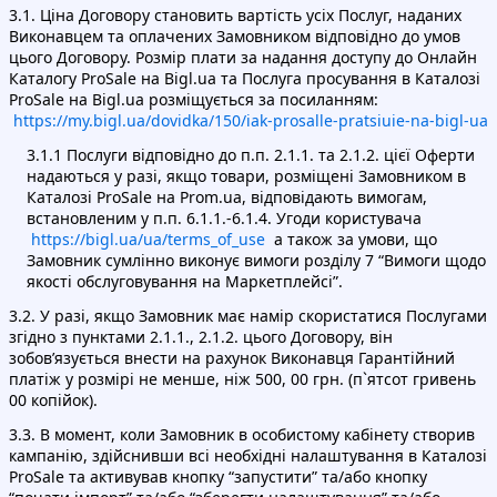
3.1. Ціна Договору становить вартість усіх Послуг, наданих
Виконавцем та оплачених Замовником відповідно до умов
цього Договору. Розмір плати за надання доступу до Онлайн
Каталогу ProSale на Bigl.ua та Послуга просування в Каталозі
ProSale на Bigl.ua розміщується за посиланням:
https://my.bigl.ua/dovidka/150/iak-prosalle-pratsiuie-na-bigl-ua
3.1.1 Послуги відповідно до п.п. 2.1.1. та 2.1.2. цієї Оферти
надаються у разі, якщо товари, розміщені Замовником в
Каталозі ProSale на Prom.ua, відповідають вимогам,
встановленим у п.п. 6.1.1.-6.1.4. Угоди користувача
https://bigl.ua/ua/terms_of_use
а також за умови, що
Замовник сумлінно виконує вимоги розділу 7 “Вимоги щодо
якості обслуговування на Маркетплейсі”.
3.2. У разі, якщо Замовник має намір скористатися Послугами
згідно з пунктами 2.1.1., 2.1.2. цього Договору, він
зобов’язується внести на рахунок Виконавця Гарантійний
платіж у розмірі не менше, ніж 500, 00 грн. (п`ятсот гривень
00 копійок).
3.3. В момент, коли Замовник в особистому кабінету створив
кампанію, здійснивши всі необхідні налаштування в Каталозі
ProSale та активував кнопку “запустити” та/або кнопку