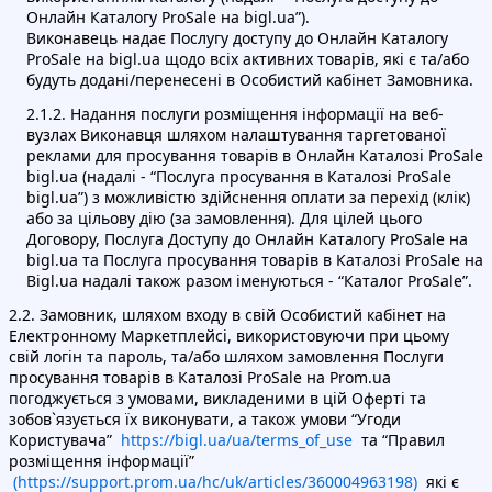
Онлайн Каталогу ProSale на bigl.ua”).
Виконавець надає Послугу доступу до Онлайн Каталогу
ProSale на bigl.ua щодо всіх активних товарів, які є та/або
будуть додані/перенесені в Особистий кабінет Замовника.
2.1.2. Надання послуги розміщення інформації на веб-
вузлах Виконавця шляхом налаштування таргетованої
реклами для просування товарів в Онлайн Каталозі ProSale
bigl.ua (надалі - “Послуга просування в Каталозі ProSale
bigl.ua”) з можливістю здійснення оплати за перехід (клік)
або за цільову дію (за замовлення). Для цілей цього
Договору, Послуга Доступу до Онлайн Каталогу ProSale на
bigl.ua та Послуга просування товарів в Каталозі ProSale на
Bigl.ua надалі також разом іменуються - “Каталог ProSale”.
2.2. Замовник, шляхом входу в свій Особистий кабінет на
Електронному Маркетплейсі, використовуючи при цьому
свій логін та пароль, та/або шляхом замовлення Послуги
просування товарів в Каталозі ProSale на Prom.ua
погоджується з умовами, викладеними в цій Оферті та
зобов`язується їх виконувати, а також умови “Угоди
Користувача”
https://bigl.ua/ua/terms_of_use
та “Правил
розміщення інформації”
(https://support.prom.ua/hc/uk/articles/360004963198)
які є