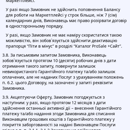
Маркетплейсі.
У разі якщо Замовник не здійснить поповнення Балансу
для роботи на Маркетплейсі у строк більше, ніж 7 (сім)
календарних днів, Виконавець має право розірвати договір
в односторонньому порядку.
У разі, якщо Замовник не має наміру скористатися такою
можливістю, він зобов`язується здійснити деактивацію
прапорця “Піти в мінус” в розділі “Каталог ProSale +Сайт”.
3.8. За письмовим запитом Замовника, Виконавець
зобов`язується протягом 10 (десяти) робочих днів з дати
отримання такого запиту, повернути залишок
невикористаного Гарантійного платежу та/або залишок
оплачених, але не наданих Послуг з урахуванням положень
п. 6.2. цього Договору, на зазначені у запиті реквізити
Замовника.
3.9. Акцептуючи Оферту, Замовник погоджується з
наступним: у разі, якщо протягом 12 місяців з дати
здійснення останньої активної дії – внесення Гарантійного
платежу та/або надання згоди Замовника для списання
Виконавцем грошових коштів з Гарантійного платежу у
покриття заборгованості за надані Виконавцем Послуги