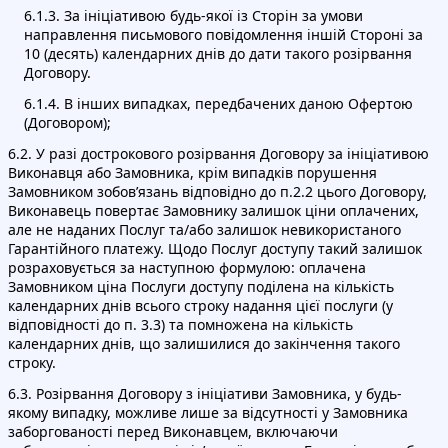
6.1.3. За ініціативою будь-якої із Сторін за умови
направлення письмового повідомлення іншій Стороні за
10 (десять) календарних днів до дати такого розірвання
Договору.
6.1.4. В інших випадках, передбачених даною Офертою
(Договором);
6.2. У разі дострокового розірвання Договору за ініціативою
Виконавця або Замовника, крім випадків порушення
Замовником зобов’язань відповідно до п.2.2 цього Договору,
Виконавець повертає Замовнику залишок ціни оплачених,
але не наданих Послуг та/або залишок невикористаного
Гарантійного платежу. Щодо Послуг доступу такий залишок
розраховується за наступною формулою: оплачена
Замовником ціна Послуги доступу поділена на кількість
календарних днів всього строку надання цієї послуги (у
відповідності до п. 3.3) та помножена на кількість
календарних днів, що залишилися до закінчення такого
строку.
6.3. Розірвання Договору з ініціативи Замовника, у будь-
якому випадку, можливе лише за відсутності у Замовника
заборгованості перед Виконавцем, включаючи