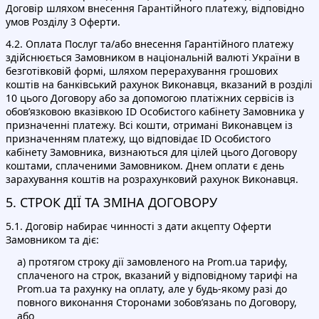
Договір шляхом внесення Гарантійного платежу, відповідно
умов Розділу 3 Оферти.
4.2. Оплата Послуг та/або внесення Гарантійного платежу
здійснюється Замовником в національній валюті України в
безготівковій формі, шляхом перерахування грошових
коштів на банківський рахунок Виконавця, вказаний в розділі
10 цього Договору або за допомогою платіжних сервісів із
обов’язковою вказівкою ID Особистого кабінету Замовника у
призначенні платежу. Всі кошти, отримані Виконавцем із
призначенням платежу, що відповідає ID Особистого
кабінету Замовника, визнаються для цілей цього Договору
коштами, сплаченими Замовником. Днем оплати є день
зарахування коштів на розрахунковий рахунок Виконавця.
5. СТРОК ДІЇ ТА ЗМІНА ДОГОВОРУ
5.1. Договір набирає чинності з дати акцепту Оферти
Замовником та діє:
а) протягом строку дії замовленого на Prom.ua тарифу,
сплаченого на строк, вказаний у відповідному тарифі на
Prom.ua та рахунку на оплату, але у будь-якому разі до
повного виконання Сторонами зобов’язань по Договору,
або