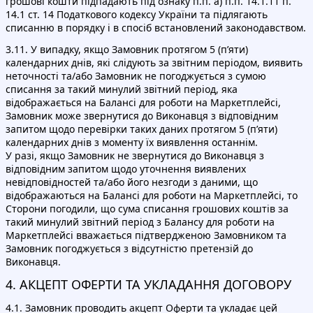
грошові кошти підпадають під ознаку п.п. а) п.п. 14.1.11 п.
14.1 ст. 14 Податкового кодексу України та підлягають
списанню в порядку і в спосіб встановлений законодавством.
3.11. У випадку, якщо Замовник протягом 5 (п’яти)
календарних днів, які слідують за звітним періодом, виявить
неточності та/або Замовник не погоджується з сумою
списання за такий минулий звітний період, яка
відображається на Балансі для роботи на Маркетплейсі,
Замовник може звернутися до Виконавця з відповідним
запитом щодо перевірки таких даних протягом 5 (п’яти)
календарних днів з моменту їх виявлення останнім.
У разі, якщо Замовник не звернутися до Виконавця з
відповідним запитом щодо уточнення виявлених
невідповідностей та/або його незгоди з даними, що
відображаються на Балансі для роботи на Маркетплейсі, то
Сторони погодили, що сума списання грошових коштів за
такий минулий звітний період з Балансу для роботи на
Маркетплейсі вважається підтвердженою Замовником та
Замовник погоджується з відсутністю претензій до
Виконавця.
4. АКЦЕПТ ОФЕРТИ ТА УКЛАДАННЯ ДОГОВОРУ
4.1. Замовник проводить акцепт Оферти та укладає цей