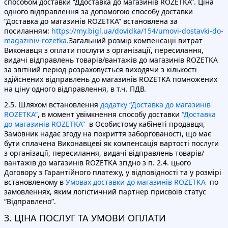
способом доставки “Ддоставка до магазинів ROZETKA”. Ціна
одного відправлення за допомогою способу доставки
“Доставка до магазинів ROZETKA” встановлена за
посиланням:
https://my.bigl.ua/dovidka/154/umovi-dostavki-do-
magaziniv-rozetka.
Загальний розмір компенсації витрат
Виконавця з оплати послуги з організації, пересилання,
видачі відправлень товарів/вантажів до магазинів ROZETKA
за звітний період розраховується виходячи з кількості
здійснених відправлень до магазинів ROZETKA помножених
на ціну одного відправлення, в т.ч. ПДВ.
2.5. Шляхом встановлення
додатку “Доставка до магазинів
ROZETKA”
, в момент увімкнення способу доставки
“Доставка
до магазинів ROZETKA”
в Особистому кабінеті продавця,
Замовник надає згоду на покриття заборгованості, що має
бути сплачена Виконавцеві як компенсація вартості послуги
з організації, пересилання, видачі відправлень товарів/
вантажів до магазинів ROZETKA згідно з п. 2.4. цього
Договору з Гарантійного платежу, у відповідності та у розмірі
встановленому в
Умовах доставки до магазинів ROZETKA
по
замовленнях, яким логістичний партнер присвоїв статус
“Відправлено”.
3. ЦІНА ПОСЛУГ ТА УМОВИ ОПЛАТИ