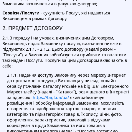
Замовника зазначається в рахунках-фактурах;
Сервіси /Послуги
- сукупність Послуг, які надаються
Виконавцем в рамках Договору.
2. ПРЕДМЕТ ДОГОВОРУ
2.1.В порядку і на умовах, визначених цим Договором,
Виконавець надає Замовнику послуги, визначені нижче в
підпунктах 2.1.1. - 2.1.2. цього Договору (надалі разом –
“Послуги”), а Замовник зобов’язується прийняти та оплатити
такі надані Послуги. Послуги за цим Договором включають в
себе:
2.1.1. Надання доступу Замовнику через мережу Інтернет
до програмної продукції Виконавця у вигляді онлайн-
сервісу (“Онлайн Каталогу ProSale на bigl.ua” Електронного
Маркетплейсу (надалі - “Каталог”), розміщеного в Інтернеті
за адресою:
https://bigl.ua/ua/
який забезпечує
розміщення і обробку інформації Замовника, можливість
створення та відображення карток товарів, в певних
категоріях та підкатегоріях товарів, їх опису, ціни, фото,
оформлення, характеристик, взаємодії з відгуками
користувачів щодо Замовника та його товарів з
використанням Каталогу (надалі - “Послуга доступу до