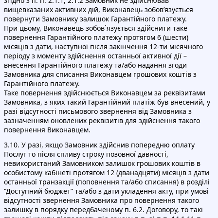
згідно з п. п. 2.1.1, 2.1.2 Замовник не здійснював
вищевказаних активних дій, Виконавець зобов’язується
повернути Замовнику залишок Гарантійного платежу.
При цьому, Виконавець зобов`язується здійснити таке
повернення Гарантійного платежу протягом 6 (шести)
місяців з дати, наступної після закінчення 12-ти місячного
періоду з моменту здійснення останньої активної дії –
внесення Гарантійного платежу та/або надання згоди
Замовника для списання Виконавцем грошових коштів з
Гарантійного платежу.
Таке повернення здійснюється Виконавцем за реквізитами
Замовника, з яких такий Гарантійний платіж був внесений, у
разі відсутності письмового звернення від Замовника з
зазначенням оновлених реквізитів для здійснення такого
повернення Виконавцем.
3.10. У разі, якщо Замовник здійснив попередню оплату
Послуг то після спливу строку позовної давності,
невикористаний Замовником залишок грошових коштів в
особистому кабінеті протягом 12 (дванадцяти) місяців з дати
останньої транзакції (поповнення та/або списання) в розділі
“Доступний бюджет” та/або з дати укладення акту, при умові
відсутності звернення Замовника про повернення такого
залишку в порядку передбаченому п. 6.2. Договору, то такі