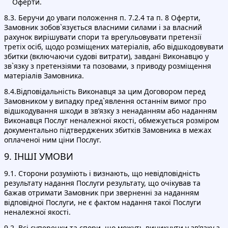
Оферти.
8.3. Беручи до уваги положення п. 7.2.4 та п. 8 Оферти,
Замовник зобов`язується власними силами і за власний
рахунок вирішувати спори та врегульовувати претензії
третіх осіб, щодо розміщених матеріалів, або відшкодовувати
збитки (включаючи судові витрати), завдані Виконавцю у
зв`язку з претензіями та позовами, з приводу розміщення
матеріалів Замовника.
8.4.Відповідальність Виконавця за цим Договором перед
Замовником у випадку пред`явлення останнім вимог про
відшкодування шкоди в зв’язку з ненаданням або наданням
Виконавця Послуг неналежної якості, обмежується розміром
документально підтверджених збитків Замовника в межах
оплаченої ним ціни Послуг.
9. ІНШІ УМОВИ
9.1. Сторони розуміють і визнають, що невідповідність
результату надання Послуги результату, що очікував та
бажав отримати Замовник при зверненні за наданням
відповідної Послуги, не є фактом надання такої Послуги
неналежної якості.
9.2. Всі суперечки та спори, що можуть виникнути у зв’язку з