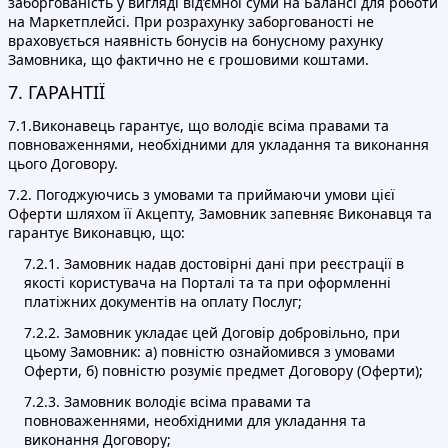
заборгованість у вигляді від’ємної суми на Балансі для роботи
на Маркетплейсі. При розрахунку заборгованості не
враховується наявність бонусів на бонусному рахунку
Замовника, що фактично не є грошовими коштами.
7. ГАРАНТІЇ
7.1.Виконавець гарантує, що володіє всіма правами та
повноваженнями, необхідними для укладання та виконання
цього Договору.
7.2. Погоджуючись з умовами та приймаючи умови цієї
Оферти шляхом її Акцепту, Замовник запевняє Виконавця та
гарантує Виконавцю, що:
7.2.1. Замовник надав достовірні дані при реєстрації в
якості користувача на Порталі та та при оформленні
платіжних документів на оплату Послуг;
7.2.2. Замовник укладає цей Договір добровільно, при
цьому Замовник: а) повністю ознайомився з умовами
Оферти, б) повністю розуміє предмет Договору (Оферти);
7.2.3. Замовник володіє всіма правами та
повноваженнями, необхідними для укладання та
виконання Договору;