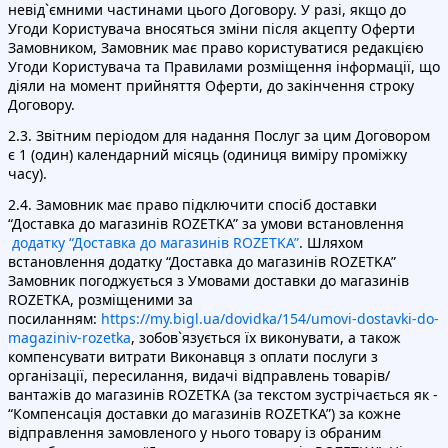
невід`ємними частинами цього Договору. У разі, якщо до
Угоди Користувача вносяться зміни після акцепту Оферти
Замовником, Замовник має право користуватися редакцією
Угоди Користувача та Правилами розміщення інформації, що
діяли на момент прийняття Оферти, до закінчення строку
Договору.
2.3. Звітним періодом для надання Послуг за цим Договором
є 1 (один) календарний місяць (одиниця виміру проміжку
часу).
2.4. Замовник має право підключити спосіб доставки
“Доставка до магазинів ROZETKA” за умови встановлення
додатку “Доставка до магазинів ROZETKA”
. Шляхом
встановлення додатку “Доставка до магазинів ROZETKA”
Замовник погоджується з Умовами доставки до магазинів
ROZETKA, розміщеними за
посиланням:
https://my.bigl.ua/dovidka/154/umovi-dostavki-do-
magaziniv-rozetka
, зобов`язується їх виконувати, а також
компенсувати витрати Виконавця з оплати послуги з
організації, пересилання, видачі відправлень товарів/
вантажів до магазинів ROZETKA (за текстом зустрічається як -
“Компенсація доставки до магазинів ROZETKA”) за кожне
відправлення замовленого у нього товару із обраним