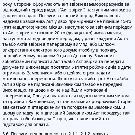
року, Сторони оформлюють акт звірки взаєморозрахунків за
відповідний період (надалі “Акт звірки”) наступним чином: за
фактично надані Послуги за звітний період Виконавець
надсилає Замовнику Акт у двох примірниках не пізніше 15-го
(п’ятнадцятого) числа місяця, наступного за звітним періодом
та Акт звірки не пізніше 20-го (двадцятого) числа місяця,
наступного за відповідним періодом, у разі складання Актів
та/або Актів звірки в паперовому вигляді або шляхом
використання електронного документообігу в порядку,
передбаченому розділом 9 цього Договору. Замовник
зобов’язаний підписати Акт та/або Акт звірки та передати
документи Виконавцю протягом 5 (п’яти) робочих днів з дати
отримання Замовником, або в цей же строк надати
мотивовані заперечення. Якщо у вказаний строк Акт та/або
Акти звірки не підписані Замовником та/або не передані
Виконавцю, та щодо них не надійшли мотивовані
заперечення, Послуги вважаються надані належним чином
та прийняті Замовником, а стан взаємних розрахунків Сторін
вважається підтвердженим та погодженим Замовником. В
цьому випадку не підписаний Замовником Акт породжує такі
ж права і обов’язки для Сторін, як і підписаний та є
підставою для оплати.
3.6. Послуги, відповідно до п.п. 2.1.1, 2.1.2, можуть