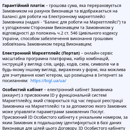
Гарантійний платіж
– грошова сума, яка перераховується
Замовником на рахунок Виконавця та відображається на
Балансі для роботи на Електронному маркетплейсі
Замовника (надалі - “Баланс для роботи на Маркетплейсі”) та
є узгодженим Сторонами Виконавцем та Замовником у
відповідності до положень ч.2 ст. 546 Цивільного кодексу
України, способом забезпечення виконання грошових
зобов’язань Замовником перед Виконавцем;
Електронний Маркетплейс (Портал)
– онлайн-сервіс
масштабна програмна платформа, набір комбінацій,
інструкцій у вигляді слів, цифр, кодів, схем, символів чи в
будь-якому іншому вигляді, виражених у формі, яка можлива
для зчитування комп`ютером, що розміщена в Інтернеті за
посиланням:
https://bigl.ua/ua/
Особистий кабінет
– електронний кабінет Замовника
(аккаунт) з присвоєним ID у функціональній системі
Маркетплейсу, який створюється під час першої реєстрації
Замовника на Маркетплейсі та за допомогою якого Замовник
може управляти параметрами замовлених Послуг.
Присвоєний ID Особистого кабінету є унікальним номером, за
яким Замовник в подальшому ідентифікується в базі даних
Виконавця для цілей цього Договору. ID Особистого кабінету