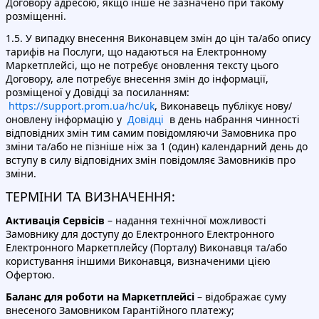
Договору адресою, якщо інше не зазначено при такому
розміщенні.
1.5. У випадку внесення Виконавцем змін до цін та/або опису
тарифів на Послуги, що надаються на Електронному
Маркетплейсі, що не потребує оновлення тексту цього
Договору, але потребує внесення змін до інформації,
розміщеної у Довідці за посиланням:
https://support.prom.ua/hc/uk
, Виконавець публікує нову/
оновлену інформацію у
Довідці
в день набрання чинності
відповідних змін тим самим повідомляючи Замовника про
зміни та/або не пізніше ніж за 1 (один) календарний день до
вступу в силу відповідних змін повідомляє Замовників про
зміни.
ТЕРМІНИ ТА ВИЗНАЧЕННЯ:
Активація Сервісів
– надання технічної можливості
Замовнику для доступу до Електронного Електронного
Електронного Маркетплейсу (Порталу) Виконавця та/або
користування іншими Виконавця, визначеними цією
Офертою.
Баланс для роботи на Маркетплейсі
– відображає суму
внесеного Замовником Гарантійного платежу;