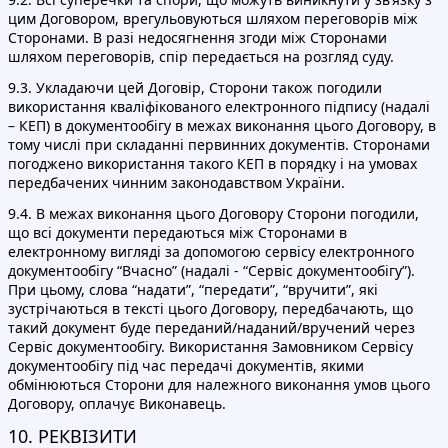
цим Договором, врегульовуються шляхом переговорів між
Сторонами. В разі недосягнення згоди між Сторонами
шляхом переговорів, спір передається на розгляд суду.
9.3. Укладаючи цей Договір, Сторони також погодили
використання кваліфікованого електронного підпису (надалі
– КЕП) в документообігу в межах виконання цього Договору, в
тому числі при складанні первинних документів. Сторонами
погоджено використання такого КЕП в порядку і на умовах
передбачених чинним законодавством України.
9.4. В межах виконання цього Договору Сторони погодили,
що всі документи передаються між Сторонами в
електронному вигляді за допомогою сервісу електронного
документообігу “Вчасно” (надалі - “Сервіс документообігу”).
При цьому, слова “надати”, “передати”, “вручити”, які
зустрічаються в тексті цього Договору, передбачають, що
такий документ буде переданий/наданий/вручений через
Сервіс документообігу. Використання Замовником Сервісу
документообігу під час передачі документів, якими
обмінюються Сторони для належного виконання умов цього
Договору, оплачує Виконавець.
10. РЕКВІЗИТИ