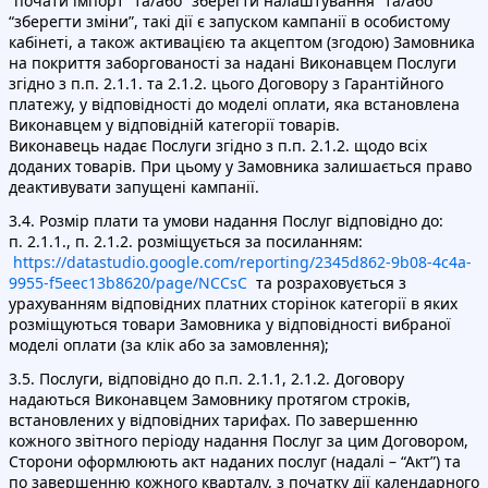
“почати імпорт” та/або “зберегти налаштування” та/або
“зберегти зміни”, такі дії є запуском кампанії в особистому
кабінеті, а також активацією та акцептом (згодою) Замовника
на покриття заборгованості за надані Виконавцем Послуги
згідно з п.п. 2.1.1. та 2.1.2. цього Договору з Гарантійного
платежу, у відповідності до моделі оплати, яка встановлена
Виконавцем у відповідній категорії товарів.
Виконавець надає Послуги згідно з п.п. 2.1.2. щодо всіх
доданих товарів. При цьому у Замовника залишається право
деактивувати запущені кампанії.
3.4. Розмір плати та умови надання Послуг відповідно до:
п. 2.1.1., п. 2.1.2. розміщується за посиланням:
https://datastudio.google.com/reporting/2345d862-9b08-4c4a-
9955-f5eec13b8620/page/NCCsC
та розраховується з
урахуванням відповідних платних сторінок категорії в яких
розміщуються товари Замовника у відповідності вибраної
моделі оплати (за клік або за замовлення);
3.5. Послуги, відповідно до п.п. 2.1.1, 2.1.2. Договору
надаються Виконавцем Замовнику протягом строків,
встановлених у відповідних тарифах. По завершенню
кожного звітного періоду надання Послуг за цим Договором,
Сторони оформлюють акт наданих послуг (надалі – “Акт”) та
по завершенню кожного кварталу, з початку дії календарного