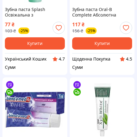
Зубна паста Splash
Зубна паста Oral-B
Освіжальна з
Complete Абсолютна
відбілювальним ефектом Зі
свіжість Екстрапрохолодна
77
₴
117
₴
смаком м&apos;яти 10 г
м&apos;ята 75 мл
103
₴
156
₴
-25%
-25%
(4820266832421)
(8006530254854)
Купити
Купити
Український Кошик
Щоденна Покупка
4.7
4.5
Суми
Суми