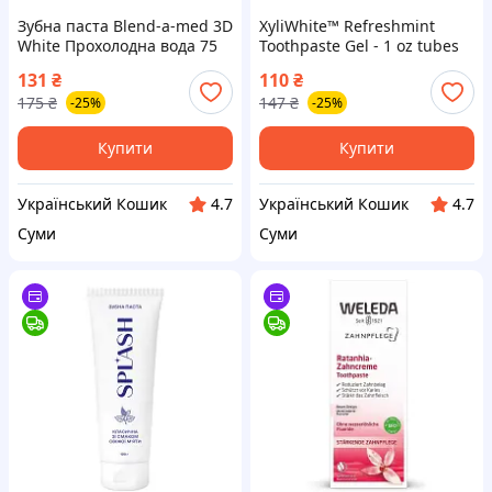
Зубна паста Blend-a-med 3D
XyliWhite™ Refreshmint
White Прохолодна вода 75
Toothpaste Gel - 1 oz tubes
мл (8006540793138)
28g (Поштучно)
131
₴
110
₴
175
₴
147
₴
-25%
-25%
Купити
Купити
Український Кошик
Український Кошик
4.7
4.7
Суми
Суми