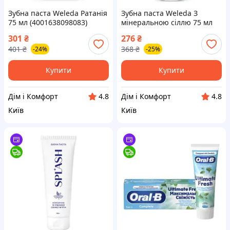
Зубна паста Weleda Ратанія
Зубна паста Weleda З
75 мл (4001638098083)
мінеральною сіллю 75 мл
(4001638098090)
301
₴
276
₴
401
₴
368
₴
-24%
-25%
Купити
Купити
Дім і Комфорт
Дім і Комфорт
4.8
4.8
Київ
Київ