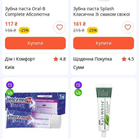
Зубна паста Oral-B
Зубна паста Splash
Complete Абсолютна
Класична Зі смаком свіжої
свіжість Екстрапрохолодна
м&apos;яти 100 г
117
₴
161
₴
м&apos;ята 75 мл
(4820266832339)
156
₴
215
₴
-25%
-25%
(8006530254854)
Купити
Купити
Дім і Комфорт
Щоденна Покупка
4.8
4.5
Київ
Суми