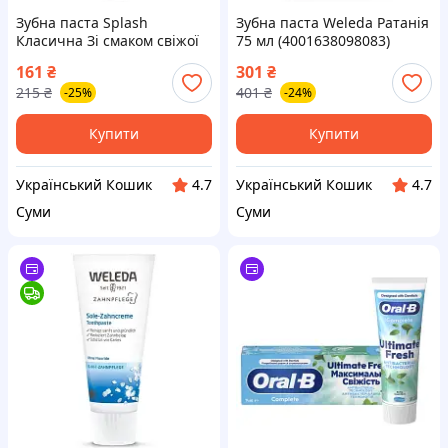
Зубна паста Splash
Зубна паста Weleda Ратанія
Класична Зі смаком свіжої
75 мл (4001638098083)
м&apos;яти 100 г
161
₴
301
₴
(4820266832339)
215
₴
401
₴
-25%
-24%
Купити
Купити
Український Кошик
Український Кошик
4.7
4.7
Суми
Суми