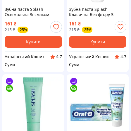
Зубна паста Splash
Зубна паста Splash
Освіжальна Зі смаком
Класична Без фтору Зі
кокосу 100 г
смаком свіжої м&apos;яти
161
₴
161
₴
(4820266832445)
100 г (4820266833206)
215
₴
215
₴
-25%
-25%
Купити
Купити
Український Кошик
Український Кошик
4.7
4.7
Суми
Суми