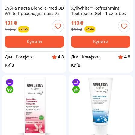
Зубна паста Blend-a-med 3D
XyliWhite™ Refreshmint
White Прохолодна вода 75
Toothpaste Gel - 1 oz tubes
мл (8006540793138)
28g (Поштучно)
131
₴
110
₴
175
₴
147
₴
-25%
-25%
Купити
Купити
Дім і Комфорт
Дім і Комфорт
4.8
4.8
Київ
Київ