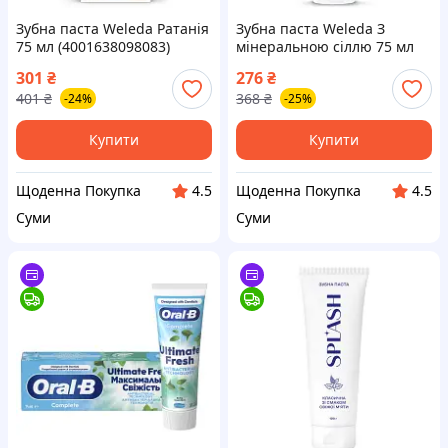
Зубна паста Weleda Ратанія
Зубна паста Weleda З
75 мл (4001638098083)
мінеральною сіллю 75 мл
(4001638098090)
301
₴
276
₴
401
₴
368
₴
-24%
-25%
Купити
Купити
Щоденна Покупка
Щоденна Покупка
4.5
4.5
Суми
Суми