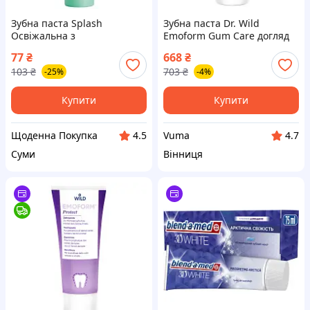
Зубна паста Splash
Зубна паста Dr. Wild
Освіжальна з
Emoform Gum Care догляд
відбілювальним ефектом Зі
за яснами 75 мл
77
₴
668
₴
смаком м&apos;яти 10 г
(7611841701679)
103
₴
703
₴
-25%
-4%
(4820266832421)
(U0574669_BR)
Купити
Купити
Щоденна Покупка
Vuma
4.5
4.7
Суми
Вінниця