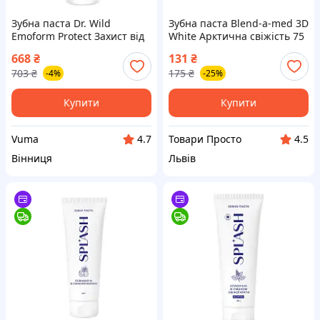
Зубна паста Dr. Wild
Зубна паста Blend-a-med 3D
Emoform Protect Захист від
White Арктична свіжість 75
карієсу 75 мл
мл (8006540793039)
668
₴
131
₴
(7611841701792)
703
₴
175
₴
-4%
-25%
Купити
Купити
Vuma
Товари Просто
4.7
4.5
Вінниця
Львів