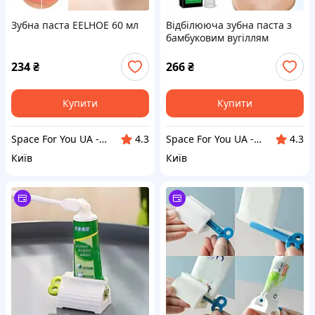
Зубна паста EELHOE 60 мл
Відбілююча зубна паста з
бамбуковим вугіллям
EELHOE
234
₴
266
₴
Купити
Купити
Space For You UA - STORE
Space For You UA - STORE
4.3
4.3
Київ
Київ