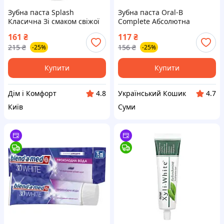
Зубна паста Splash
Зубна паста Oral-B
Класична Зі смаком свіжої
Complete Абсолютна
м&apos;яти 100 г
свіжість Екстрапрохолодна
161
₴
117
₴
(4820266832339)
м&apos;ята 75 мл
215
₴
156
₴
-25%
-25%
(8006530254854)
Купити
Купити
Дім і Комфорт
Український Кошик
4.8
4.7
Київ
Суми