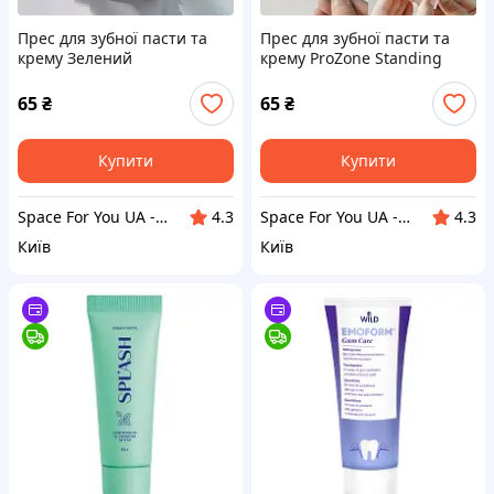
Прес для зубної пасти та
Прес для зубної пасти та
крему Зелений
крему ProZone Standing
Tube Squeezer Білий
65
₴
65
₴
Купити
Купити
Space For You UA - STORE
Space For You UA - STORE
4.3
4.3
Київ
Київ