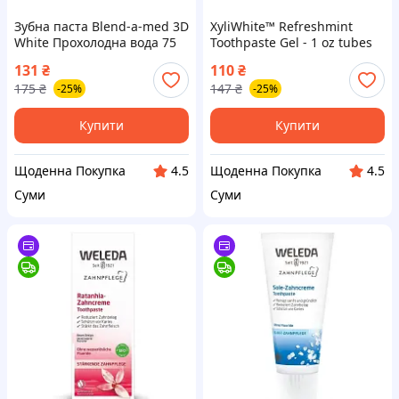
Зубна паста Blend-a-med 3D
XyliWhite™ Refreshmint
White Прохолодна вода 75
Toothpaste Gel - 1 oz tubes
мл (8006540793138)
28g (Поштучно)
131
₴
110
₴
175
₴
147
₴
-25%
-25%
Купити
Купити
Щоденна Покупка
Щоденна Покупка
4.5
4.5
Суми
Суми