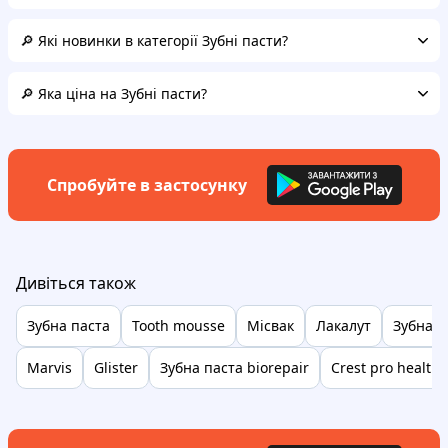
🔎 Які новинки в категорії Зубні пасти?
🔎 Яка ціна на Зубні пасти?
Спробуйте в застосунку
Дивіться також
Зубна паста
Tooth mousse
Місвак
Лакалут
Зубна п
Marvis
Glister
Зубна паста biorepair
Crest pro health