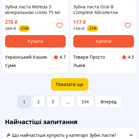
Зубна паста Weleda З
Зубна паста Oral-B
мінеральною сіллю 75 мл
Complete Абсолютна
(4001638098090)
свіжість Екстрапрохолодна
276
₴
117
₴
м&apos;ята 75 мл
368
₴
156
₴
-25%
-25%
(8006530254854)
Купити
Купити
Український Кошик
Товари Просто
4.7
4.5
Суми
Львів
Показати ще
2
3
334
Вперед
1
...
Найчастіші запитання
🔎 Що найчастіше купують у категорії Зубні пасти?