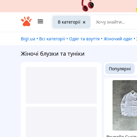
В категорії
Bigl.ua
•
Всі категорії
•
Одяг та взуття
•
Жіночий одяг
•
Жіночі блузки та туніки
Популярні
Brunello Cucine