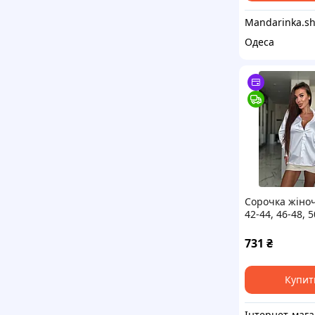
Одеса
Сорочка жіно
42-44, 46-48, 5
рин848-0468
731
₴
Купит
Ін