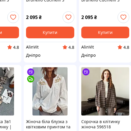
2 095
₴
2 095
₴
и
Купити
Купити
AlinVit
AlinVit
4.8
4.8
4.8
Дніпро
Дніпро
а 3в1
Жіноча біла блузка з
Сорочка в клітинку
инку |
квітковим принтом та
жіноча 596518