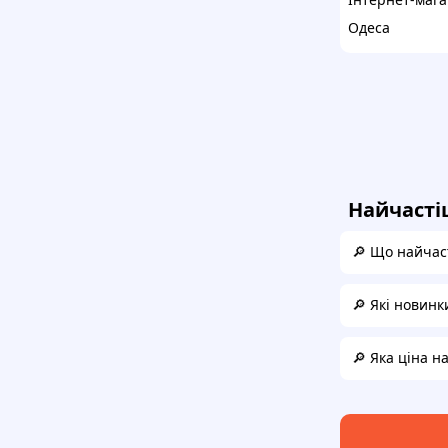
Одеса
Найчасті
🔎 Що найчаст
🔎 Які новинк
🔎 Яка ціна н