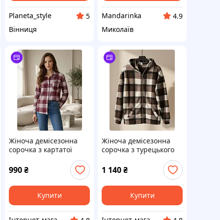
Planeta_style
Mandarinka
5
4.9
Вінниця
Миколаїв
Жіноча демісезонна
Жіноча демісезонна
сорочка з картатої
сорочка з турецького
фланелі на гудзиках
флісу з камінням під
розміри 42-58
Swarovski на блискавці
990
₴
1 140
₴
з капюшоном розміри
БАТАЛ 48-60
Купити
Купити
Інтернет-магазин одягу та взуття KedON
Інтернет-магазин одягу та взуття KedON