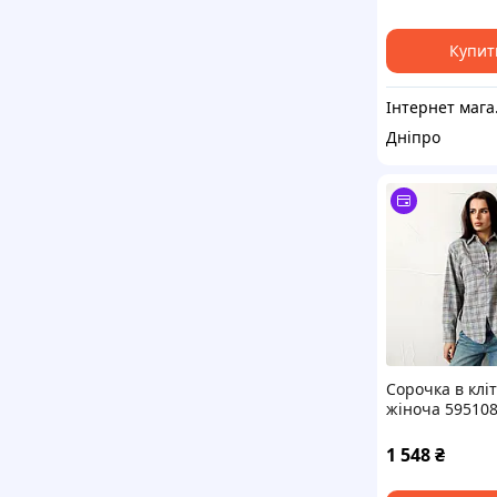
Купит
Інте
Дніпро
Сорочка в клі
жіноча 595108
1 548
₴