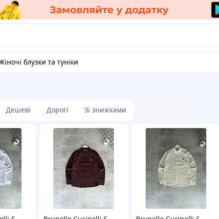
Жіночі блузки та туніки
Дешеві
Дорогі
Зі знижками
lli S
Brunello Cucinelli S
Brunello Cucinelli S