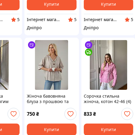
и
Купити
Купити
рнет магазин Фенікс 24
Інтернет магазин Фенікс 24
Інтернет магазин Фенікс 24
5
5
5
Дніпро
Дніпро
ка
Жіноча бавовняна
Сорочка стильна
вгим
блуза з прошвою та
жіноча, котон 42-46 (4)
а блузка
вишивкою біла M,
блу1463-727
вом
бежева L
750
₴
833
₴
и
Купити
Купити