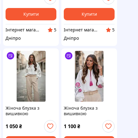
Купити
Купити
Інтернет магазин Фенікс 24
Інтернет магазин Фенікс 24
5
5
Дніпро
Дніпро
Жіноча блузка з
Жіноча блузка з
вишивкою
вишивкою
1 050
₴
1 100
₴