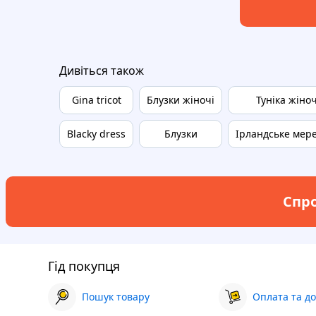
Дивіться також
Gina tricot
Блузки жіночі
Туніка жіно
Blacky dress
Блузки
Ірландське мер
Спро
Гід покупця
Пошук товару
Оплата та до