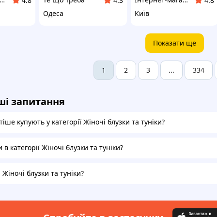
4.8
4.3
4.8
Одеса
Київ
Показати ще
2
3
334
1
...
ші запитання
іше купують у категорії Жіночі блузки та туніки?
и в категорії Жіночі блузки та туніки?
а Жіночі блузки та туніки?