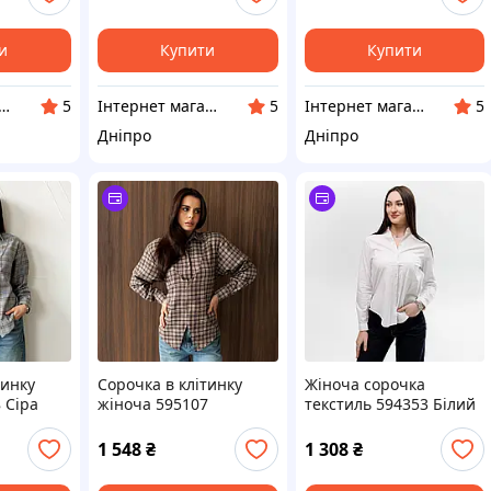
и
Купити
Купити
рнет магазин Фенікс 24
Інтернет магазин Фенікс 24
Інтернет магазин Фенікс 24
5
5
5
Дніпро
Дніпро
тинку
Сорочка в клітинку
Жіноча сорочка
 Сіра
жіноча 595107
текстиль 594353 Білий
Коричнева
1 548
₴
1 308
₴