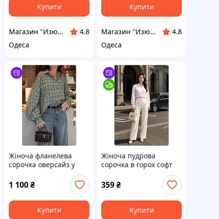
Купити
Купити
Магазин "Изюминка"
Магазин "Изюминка"
4.8
4.8
Одеса
Одеса
Жіноча фланелева
Жіноча пудрова
сорочка оверсайз у
сорочка в горох софт
клітинку з мереживом,
42-44
об’ємними рукавами та
1 100
₴
359
₴
нагрудною кишенею
Купити
Купити