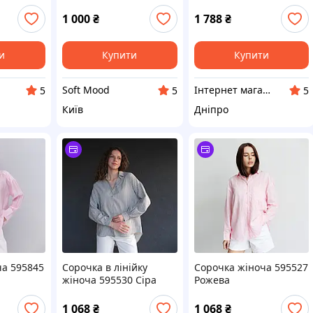
ччина |
рукавами-ліхтариками
Шоколадна
L
1 000
₴
1 788
₴
евий/беж
смужкою
и
Купити
Купити
Soft Mood
Інтернет магазин Фенікс 24
5
5
5
Київ
Дніпро
ча 595845
Сорочка в лінійку
Сорочка жіноча 595527
жіноча 595530 Сіра
Рожева
1 068
₴
1 068
₴