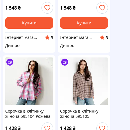
1 548
₴
1 548
₴
Купити
Купити
Інтернет магазин Фенікс 24
Інтернет магазин Фенікс 24
5
5
Дніпро
Дніпро
Сорочка в клітинку
Сорочка в клітинку
жіноча 595104 Рожева
жіноча 595105
Коричнева
1 428
₴
1 428
₴