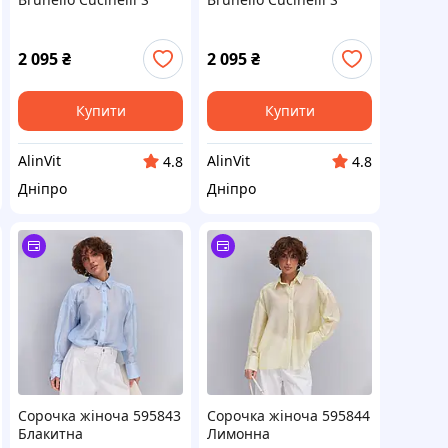
2 095
₴
2 095
₴
Купити
Купити
AlinVit
AlinVit
4.8
4.8
Дніпро
Дніпро
Сорочка жіноча 595843
Сорочка жіноча 595844
Блакитна
Лимонна