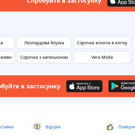
Спробуйте в застосунку
ча
Леопардова блузка
Сорочка жіноча в клітку
еживо
Сорочка з капюшоном
Vero Moda
буйте в застосунку
ставка
Відгуки
Поверне