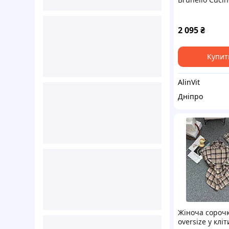
2 095
₴
Купит
AlinVit
Дніпро
Жіноча сорочк
oversize у кліт