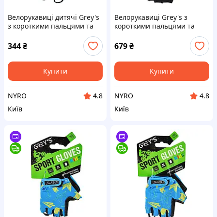
Велорукавиці дитячі Grey's
Велорукавиці Grey's з
з короткими пальцями та
короткими пальцями та
гелевими вставками,
гелевими вставками, чорні
червоно-чорні (розмір 5-6)
ХL GR18114 cx.
344
₴
679
₴
GR18731 cx.
Купити
Купити
NYRO
NYRO
4.8
4.8
Київ
Київ