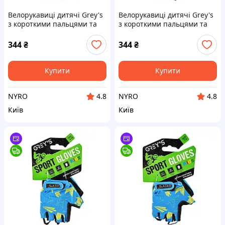
Велорукавиці дитячі Grey's
Велорукавиці дитячі Grey's
з короткими пальцями та
з короткими пальцями та
гелевими вставками,
гелевими вставками,
зелено-чорні (розмір 9-10)
червоно-чорні (розмір 9-10)
344
₴
344
₴
GR18713 cx.
GR18733 cx.
Купити
Купити
NYRO
NYRO
4.8
4.8
Київ
Київ