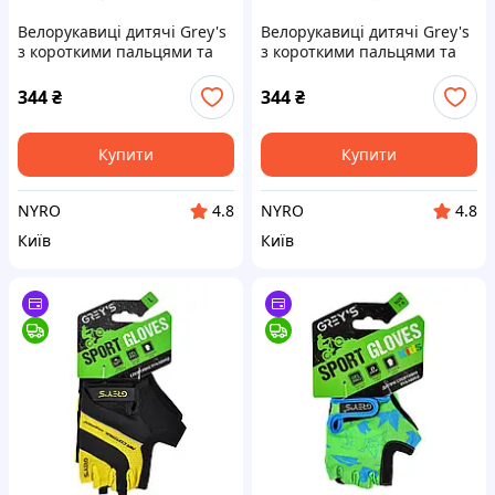
Велорукавиці дитячі Grey's
Велорукавиці дитячі Grey's
з короткими пальцями та
з короткими пальцями та
гелевими вставками, синьо-
гелевими вставками, синьо-
чорні (розмір 9-10) GR18723
чорні (розмір 7-8) GR18722
344
₴
344
₴
cx.
cx.
Купити
Купити
NYRO
NYRO
4.8
4.8
Київ
Київ