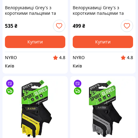
Велорукавиці Grey's з
Велорукавиці Grey's з
короткими пальцями та
короткими пальцями та
гелевими вставками,
гелевими вставками,
чорно-червоні L GR18333
чорно-сірі L GR18353 cx.
535
₴
499
₴
cx.
Купити
Купити
NYRO
NYRO
4.8
4.8
Київ
Київ