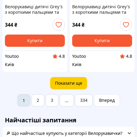
Велорукавиці дитячі Grey's
Велорукавиці дитячі Grey's
з короткими пальцями та
з короткими пальцями та
гелевими вставками, синьо-
гелевими вставками,
чорні (розмір 7-8) GR18722
зелено-чорні (розмір 7-8)
344
₴
344
₴
iq.
GR18712 iq.
Купити
Купити
Youtoo
Youtoo
4.8
4.8
Київ
Київ
Показати ще
2
3
334
Вперед
1
...
Найчастіші запитання
🔎 Що найчастіше купують у категорії Велорукавички?