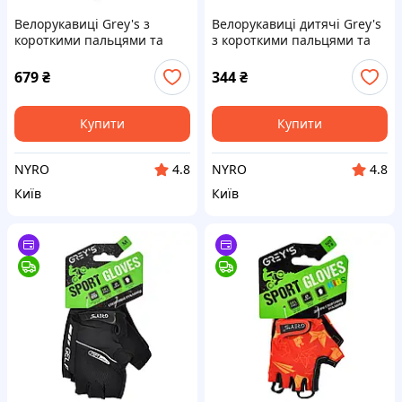
Велорукавиці Grey's з
Велорукавиці дитячі Grey's
короткими пальцями та
з короткими пальцями та
гелевими вставками,
гелевими вставками,
чорно-сірі L GR18133 cx.
зелено-чорні (розмір 13-14)
679
₴
344
₴
GR18715 cx.
Купити
Купити
NYRO
NYRO
4.8
4.8
Київ
Київ