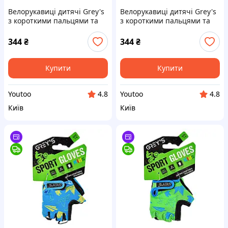
Велорукавиці дитячі Grey's
Велорукавиці дитячі Grey's
з короткими пальцями та
з короткими пальцями та
гелевими вставками,
гелевими вставками, синьо-
червоно-чорні (розмір 13-
чорні (розмір 13-14)
344
₴
344
₴
14) GR18735 iq.
GR18725 iq.
Купити
Купити
Youtoo
Youtoo
4.8
4.8
Київ
Київ