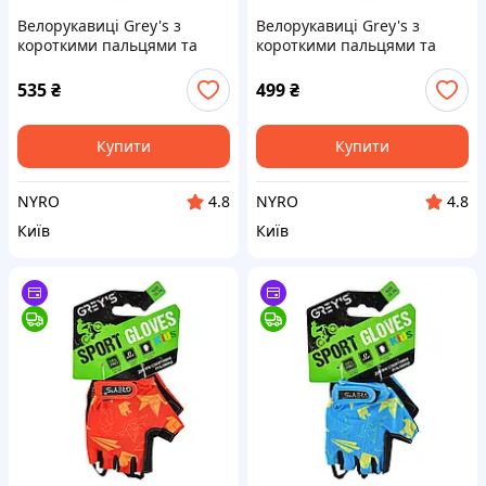
Велорукавиці Grey's з
Велорукавиці Grey's з
короткими пальцями та
короткими пальцями та
гелевими вставками,
гелевими вставками,
чорно-жовті М GR18342 cx.
чорно-сірі М GR18352 cx.
535
₴
499
₴
Купити
Купити
NYRO
NYRO
4.8
4.8
Київ
Київ