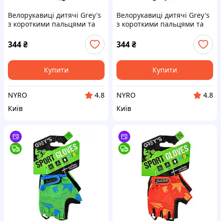
Велорукавиці дитячі Grey's
Велорукавиці дитячі Grey's
з короткими пальцями та
з короткими пальцями та
гелевими вставками,
гелевими вставками, синьо-
червоно-чорні (розмір 13-
чорні (розмір 13-14)
344
₴
344
₴
14) GR18735 cx.
GR18725 cx.
Купити
Купити
NYRO
NYRO
4.8
4.8
Київ
Київ