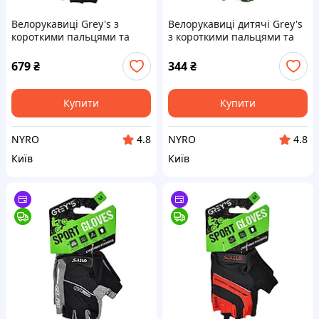
Велорукавиці Grey's з
Велорукавиці дитячі Grey's
короткими пальцями та
з короткими пальцями та
гелевими вставками, чорні
гелевими вставками,
L GR18113 cx.
зелено-чорні (розмір 11-12)
679
₴
344
₴
GR18714 cx.
Купити
Купити
NYRO
NYRO
4.8
4.8
Київ
Київ