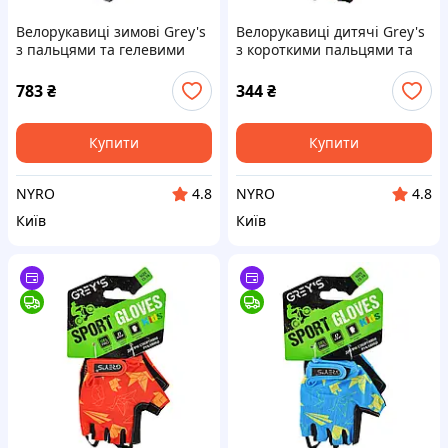
Велорукавиці зимові Grey's
Велорукавиці дитячі Grey's
з пальцями та гелевими
з короткими пальцями та
вставками, чорні М
гелевими вставками,
GR18412 cx.
червоно-чорні (розмір 11-
783
₴
344
₴
12) GR18734 cx.
Купити
Купити
NYRO
NYRO
4.8
4.8
Київ
Київ