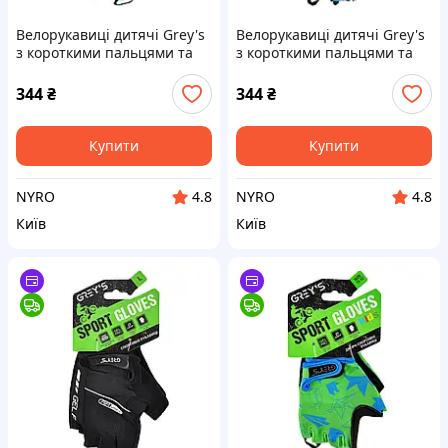
Велорукавиці дитячі Grey's
Велорукавиці дитячі Grey's
з короткими пальцями та
з короткими пальцями та
гелевими вставками, синьо-
гелевими вставками, синьо-
чорні (розмір 5-6) GR18721
чорні (розмір 11-12)
344
₴
344
₴
cx.
GR18724 cx.
Купити
Купити
NYRO
NYRO
4.8
4.8
Київ
Київ