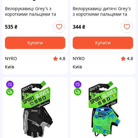
Велорукавиці Grey's з
Велорукавиці дитячі Grey's
короткими пальцями та
з короткими пальцями та
гелевими вставками,
гелевими вставками,
чорно-жовті L GR18343 cx.
зелено-чорні (розмір 7-8)
535
₴
344
₴
GR18712 cx.
Купити
Купити
NYRO
NYRO
4.8
4.8
Київ
Київ