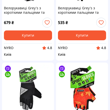
Велорукавиці Grey's з
Велорукавиці Grey's з
короткими пальцями та
короткими пальцями та
гелевими вставками,
гелевими вставками,
чорно-сірі М GR18132 cx.
чорно-червоні М GR18332
679
₴
535
₴
cx.
Купити
Купити
NYRO
NYRO
4.8
4.8
Київ
Київ