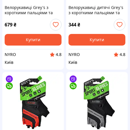
Велорукавиці Grey's з
Велорукавиці дитячі Grey's
короткими пальцями та
з короткими пальцями та
гелевими вставками, чорні
гелевими вставками,
М GR18112 cx.
червоно-чорні (розмір 7-8)
679
₴
344
₴
GR18732 cx.
Купити
Купити
NYRO
NYRO
4.8
4.8
Київ
Київ