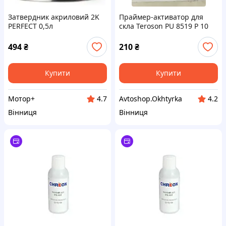
Затвердник акриловий 2K
Праймер-активатор для
PERFECT 0,5л
скла Teroson PU 8519 P 10
мл
494
₴
210
₴
Купити
Купити
Мотор+
Avtoshop.Okhtyrka
4.7
4.2
Вінниця
Вінниця