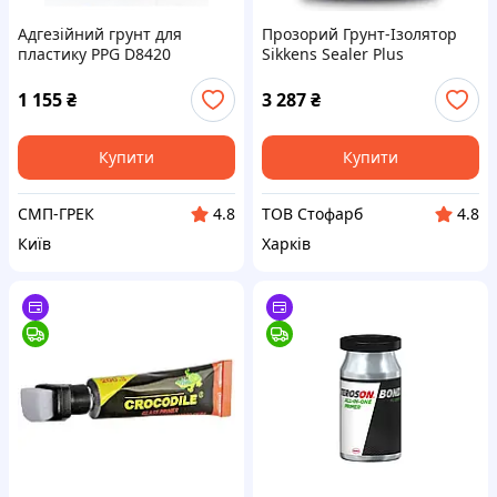
Адгезійний грунт для
Прозорий Грунт-Ізолятор
пластику PPG D8420
Sikkens Sealer Plus
1 155
₴
3 287
₴
Купити
Купити
СМП-ГРЕК
ТОВ Стофарб
4.8
4.8
Київ
Харків