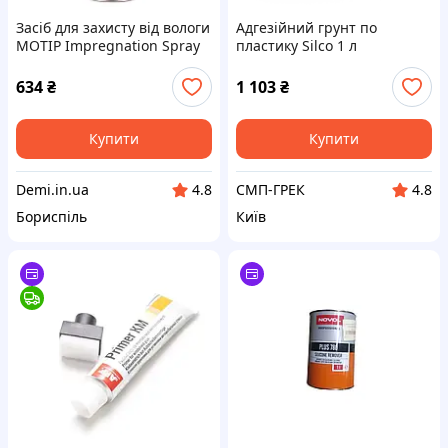
Засіб для захисту від вологи
Адгезійний грунт по
MOTIP Impregnation Spray
пластику Silco 1 л
аерозоль 500 мл (090104BS)
634
₴
1 103
₴
Купити
Купити
Demi.in.ua
СМП-ГРЕК
4.8
4.8
Бориспіль
Київ