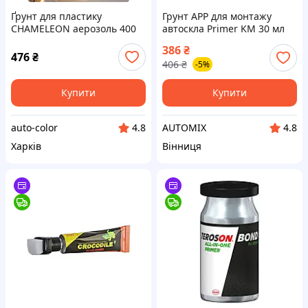
Ґрунт для пластику
Грунт APP для монтажу
CHAMELEON аерозоль 400
автоскла Primer KM 30 мл
мл
386
₴
476
₴
406
₴
-5%
Купити
Купити
auto-color
AUTOMIX
4.8
4.8
Харків
Вінниця