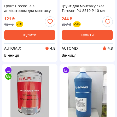
Грунт Crocodile з
Грунт для монтажу скла
аплікатором для монтажу
Teroson PU 8519 P 10 мл
автоскла Primer Glass 200.3
121
₴
244
₴
10 мл
127
₴
257
₴
-5%
-5%
Купити
Купити
AUTOMIX
AUTOMIX
4.8
4.8
Вінниця
Вінниця