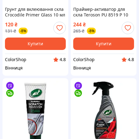
Грунт для вклеювання скла
Праймер-активатор для
Crocodile Primer Glass 10 мл
скла Teroson PU 8519 P 10
(з аплікатором)
мл
120
₴
244
₴
131
₴
265
₴
-8%
-8%
Купити
Купити
ColorShop
ColorShop
4.8
4.8
Вінниця
Вінниця