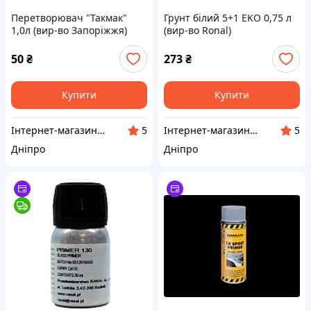
Перетворювач "Такмак"
Грунт білий 5+1 EKO 0,75 л
1,0л (вир-во Запоріжжя)
(вир-во Ronal)
50
₴
273
₴
Купити
Купити
Інтернет-магазин AVTO запчастини
Інтернет-магазин AVTO запчастини
5
5
Дніпро
Дніпро