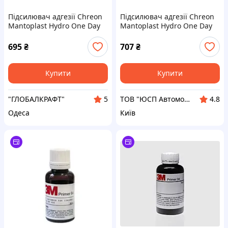
Підсилювач адгезії Chreon
Підсилювач адгезії Chreon
Mantoplast Hydro One Day
Mantoplast Hydro One Day
Adhesion Promoter
Adhesion Promoter
695
₴
707
₴
Купити
Купити
"ГЛОБАЛКРАФТ"
ТОВ "ЮСП Автомотів Україна"
5
4.8
Одеса
Київ