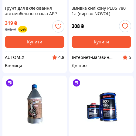
Грунт для вклеювання
Змивка силікону PLUS 780
автомобiльного скла APP
1л (вир-во NOVOL)
Primer KM 10 мл
319
₴
308
₴
336
₴
-5%
Купити
Купити
AUTOMIX
Інтернет-магазин AVTO запчастини
4.8
5
Вінниця
Дніпро