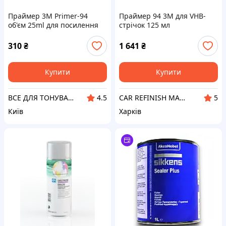
Праймер 3M Primer-94
Праймер 94 3M для VHB-
об'єм 25ml для посилення
стрічок 125 мл
адгезії клея антигравійної
плівки.
310
₴
1 641
₴
Купити
Купити
ВСЕ ДЛЯ ТОНУВАННЯ - ПЛІВКИ - УДАРОТРИВКІ - ДЗЕРКАЛЬНІ - АВТОМОБІЛЬНІ
CAR REFINISH MARKET
4.5
5
Київ
Харків