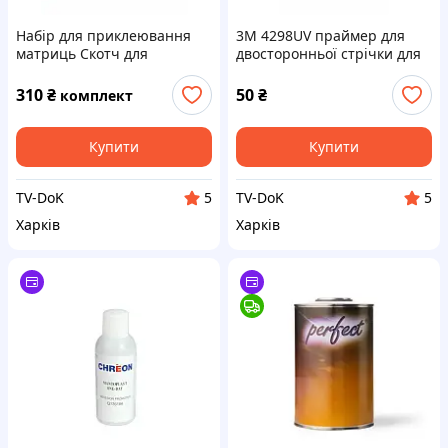
Набір для приклеювання
3M 4298UV праймер для
матриць Скотч для
двосторонньої стрічки для
LCD/OLED та 3M 4298UV
приклеювання матриць
праймер активатор адгезії
Активатор адгезії
310
₴
50
₴
комплект
Купити
Купити
TV-DoK
TV-DoK
5
5
Харків
Харків