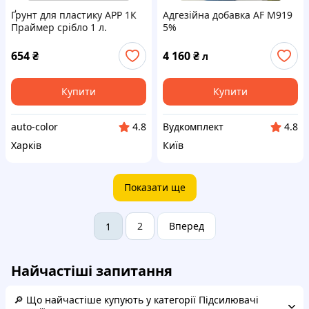
Ґрунт для пластику АРР 1К
Адгезійна добавка AF M919
Праймер срібло 1 л.
5%
654
₴
4 160
₴
л
Купити
Купити
auto-color
Вудкомплект
4.8
4.8
Харків
Київ
Показати ще
2
Вперед
1
Найчастіші запитання
🔎 Що найчастіше купують у категорії Підсилювачі