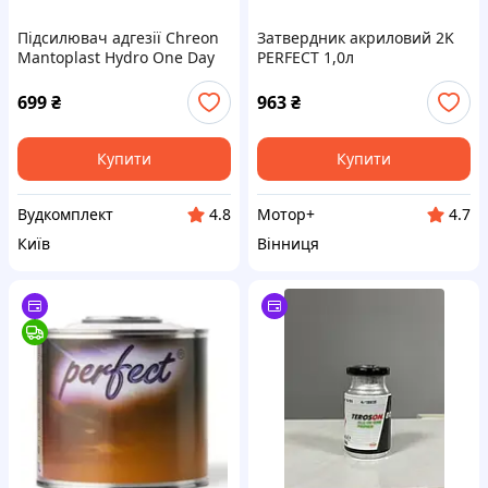
Підсилювач адгезії Chreon
Затвердник акриловий 2K
Mantoplast Hydro One Day
PERFECT 1,0л
Adhesion Promoter
699
₴
963
₴
Купити
Купити
Вудкомплект
Мотор+
4.8
4.7
Київ
Вінниця