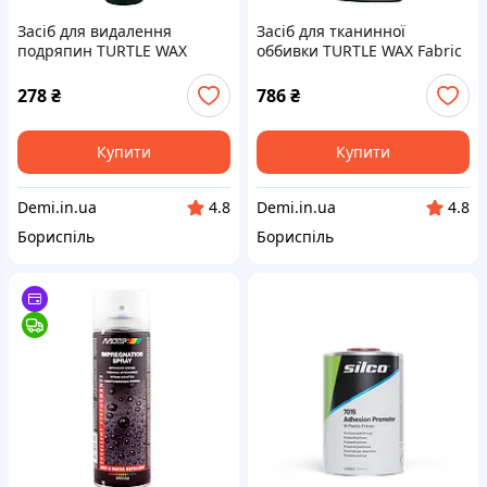
Засіб для видалення
Засіб для тканинної
подряпин TURTLE WAX
оббивки TURTLE WAX Fabric
Scratch Remover 100 мл
Protector з керамікою 500
(52818/52997)
мл (54055)
278
₴
786
₴
Купити
Купити
Demi.in.ua
Demi.in.ua
4.8
4.8
Бориспіль
Бориспіль