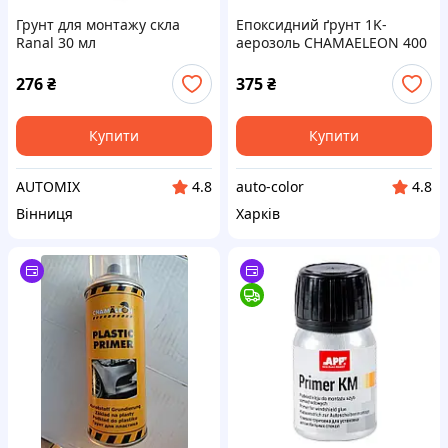
Грунт для монтажу скла
Епоксидний ґрунт 1K-
Ranal 30 мл
аерозоль CHAMAELEON 400
мл сірий
276
₴
375
₴
Купити
Купити
AUTOMIX
auto-color
4.8
4.8
Вінниця
Харків