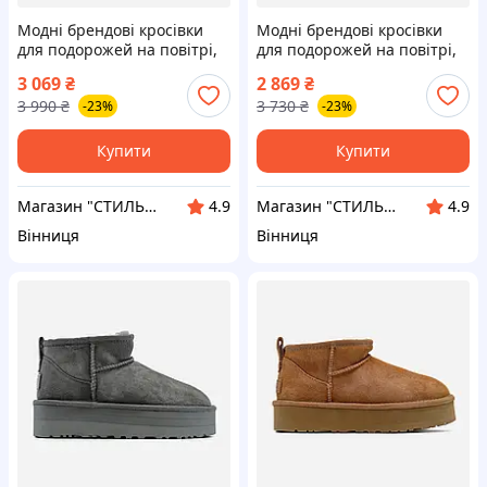
Модні брендові кросівки
Модні брендові кросівки
для подорожей на повітрі,
для подорожей на повітрі,
UGG Mini Platform Beige 37
UGG Tasman Platform
3 069
₴
2 869
₴
Chesthut 36
3 990
₴
3 730
₴
-23%
-23%
Купити
Купити
Магазин "СТИЛЬНИЙ МОЛОДІЖНИЙ ОДЯГ"
Магазин "СТИЛЬНИЙ МОЛОДІЖНИЙ ОДЯГ"
4.9
4.9
Вінниця
Вінниця