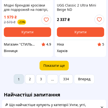
Модні брендові кросівки
UGG Classic 2 Ultra Mini
для подорожей на повітрі,
Beige ND
2531 UGG Tasman Platform
1 979
₴
40
2 337
₴
2 573
₴
-23%
Купити
Купити
Магазин "СТИЛЬНИЙ МОЛОДІЖНИЙ ОДЯГ"
Ніка
4.9
5
Вінниця
Харків
Показати ще
2
3
334
Вперед
1
...
Найчастіші запитання
🔎 Що найчастіше купують у категорії Унти, уггі,