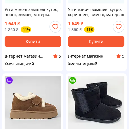
Угги жіночі замшеві хутро,
Угги жіночі замшеві хутро,
чорні, зимові, матеріал
коричневі, зимові, матеріал
натуральна замша, розмір
натуральна замша, розмір
1 649
₴
1 649
₴
37 FW_004412
37 FW_004413
1 860
₴
1 860
₴
-11%
-11%
Купити
Купити
Інтернет магазин "Тея"
Інтернет магазин "Тея"
5
5
Хмельницький
Хмельницький