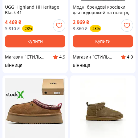
UGG Highland Hi Heritage
Модні брендові кросівки
Black 41
для подорожей на повітрі,
UGG Ultra Mini Platform
4 469
₴
2 969
₴
Premium Grey 40
5 810
₴
3 860
₴
-23%
-23%
Купити
Купити
Магазин "СТИЛЬНИЙ МОЛОДІЖНИЙ ОДЯГ"
Магазин "СТИЛЬНИЙ МОЛОДІЖНИЙ ОДЯГ"
4.9
4.9
Вінниця
Вінниця