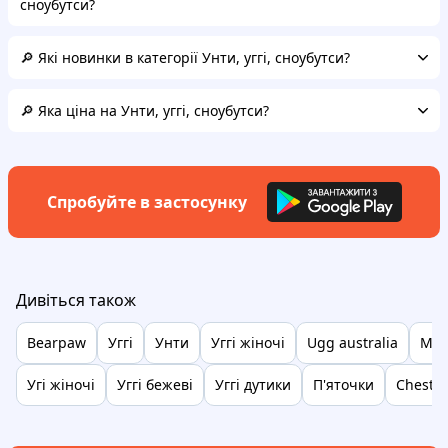
сноубутси?
🔎 Які новинки в категорії Унти, уггі, сноубутси?
🔎 Яка ціна на Унти, уггі, сноубутси?
Спробуйте в застосунку
Дивіться також
Bearpaw
Уггі
Унти
Уггі жіночі
Ugg australia
Міс
Угі жіночі
Уггі бежеві
Уггі дутики
П'яточки
Chestn