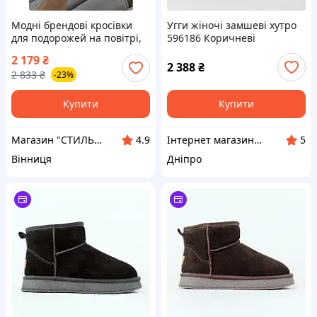
Модні брендові кросівки
Угги жіночі замшеві хутро
для подорожей на повітрі,
596186 Коричневі
Ugg Goldenglow Sandals
2 179
₴
Light green 38
2 388
₴
2 833
₴
-23%
Купити
Купити
Магазин "СТИЛЬНИЙ МОЛОДІЖНИЙ ОДЯГ"
Інтернет магазин Фенікс 24
4.9
5
Вінниця
Дніпро