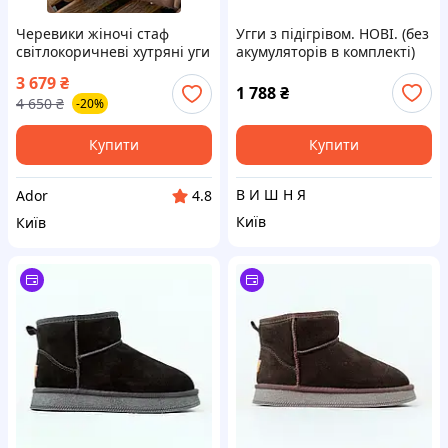
Черевики жіночі стаф
Угги з підігрівом. НОВІ. (без
світлокоричневі хутряні уги
акумуляторів в комплекті)
Staff light brown Ador
3 679
₴
1 788
₴
4 650
₴
-20%
Купити
Купити
В И Ш Н Я
Ador
4.8
Київ
Київ