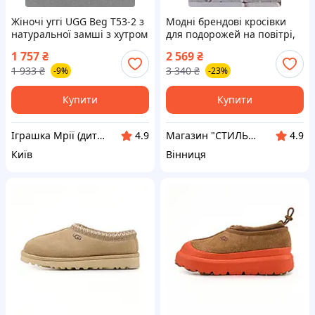
Жіночі уггі UGG Beg T53-2 з
Модні брендові кросівки
натуральної замші з хутром
для подорожей на повітрі,
цигейки та підошвою EVA
UGG Ultra Mini Platform
1 757
₴
2 569
₴
40 8898-TD
Black 39
1 933
₴
3 340
₴
-9%
-23%
Купити
Купити
Іграшка Мрії (дитячі, авто, туризм)
Магазин "СТИЛЬНИЙ МОЛОДІЖНИЙ ОДЯГ"
4.9
4.9
Київ
Вінниця