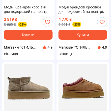
Модні брендові кросівки
Модні брендові кросівки
для подорожей на повітрі,
для подорожей на повітрі,
UGG Tasman Platform
UGG Lowmel Sneaker Black
2 819
₴
4 770
₴
Chestnut 37
3 665
₴
6 201
₴
-23%
-23%
Купити
Купити
Магазин "СТИЛЬНИЙ МОЛОДІЖНИЙ ОДЯГ"
Магазин "СТИЛЬНИЙ МОЛОДІЖНИЙ ОДЯГ"
4.9
4.9
Вінниця
Вінниця