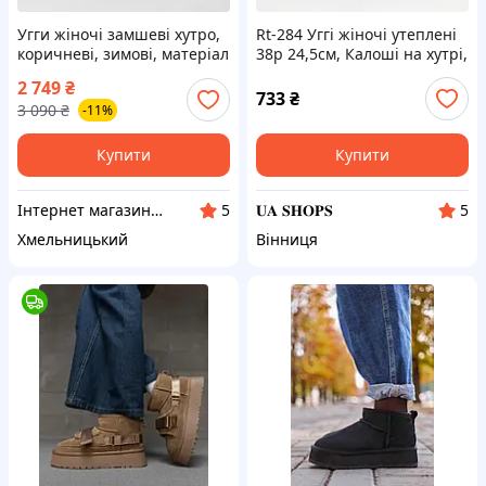
Угги жіночі замшеві хутро,
Rt-284 Уггі жіночі утеплені
коричневі, зимові, матеріал
38р 24,5см, Калоші на хутрі,
натуральна замша, розмір
Бабуші жіночі домашні
2 749
₴
36 FW_004411
733
₴
3 090
₴
-11%
Купити
Купити
Інтернет магазин "Тея"
𝐔𝐀 𝐒𝐇𝐎𝐏𝐒
5
5
Хмельницький
Вінниця