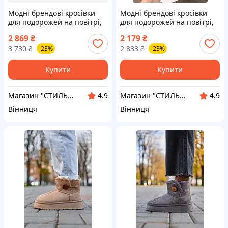
Модні брендові кросівки
Модні брендові кросівки
для подорожей на повітрі,
для подорожей на повітрі,
UGG Mini Platform Black 39
UGG Lowmel Chestnut (БЕЗ
2 869
₴
2 179
₴
ЛОГО) БРАК
3 730
₴
2 833
₴
-23%
-23%
Купити
Купити
Магазин "СТИЛЬНИЙ МОЛОДІЖНИЙ ОДЯГ"
Магазин "СТИЛЬНИЙ МОЛОДІЖНИЙ ОДЯГ"
4.9
4.9
Вінниця
Вінниця