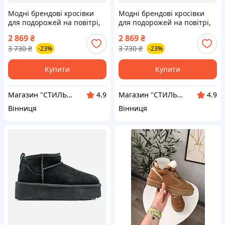
Модні брендові кросівки
Модні брендові кросівки
для подорожей на повітрі,
для подорожей на повітрі,
UGG Mini Platform Grey 39
UGG Mini Platform Brown 36
2 869
₴
2 869
₴
3 730
₴
3 730
₴
-23%
-23%
Купити
Купити
Магазин "СТИЛЬНИЙ МОЛОДІЖНИЙ ОДЯГ"
Магазин "СТИЛЬНИЙ МОЛОДІЖНИЙ ОДЯГ"
4.9
4.9
Вінниця
Вінниця