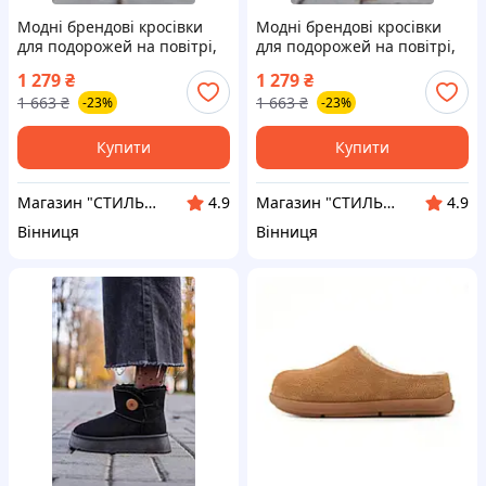
Модні брендові кросівки
Модні брендові кросівки
для подорожей на повітрі,
для подорожей на повітрі,
UGG Mini Bailey Button
UGG Mini Bailey Button
1 279
₴
1 279
₴
Plarform Beige (No Name) 36
Plarform Grey (No Name) 37
1 663
₴
1 663
₴
-23%
-23%
Купити
Купити
Магазин "СТИЛЬНИЙ МОЛОДІЖНИЙ ОДЯГ"
Магазин "СТИЛЬНИЙ МОЛОДІЖНИЙ ОДЯГ"
4.9
4.9
Вінниця
Вінниця