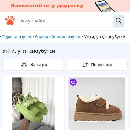
•
Одяг та взуття
•
Взуття
•
Жіноче взуття
•
Унти, уггі, сноубутси
Унти, уггі, сноубутси
Фільтри
Популярні