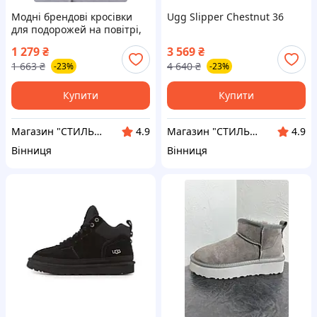
Модні брендові кросівки
Ugg Slipper Chestnut 36
для подорожей на повітрі,
UGG Mini Bailey Button
1 279
₴
3 569
₴
Plarform Black (No Name)
1 663
₴
4 640
₴
-23%
-23%
Купити
Купити
Магазин "СТИЛЬНИЙ МОЛОДІЖНИЙ ОДЯГ"
Магазин "СТИЛЬНИЙ МОЛОДІЖНИЙ ОДЯГ"
4.9
4.9
Вінниця
Вінниця