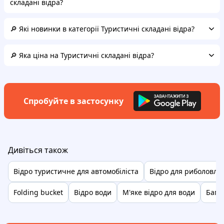
складані відра?
🔎 Які новинки в категорії Туристичні складані відра?
🔎 Яка ціна на Туристичні складані відра?
Спробуйте в застосунку
Дивіться також
Відро туристичне для автомобіліста
Відро для риболовлі
Folding bucket
Відро води
М'яке відро для води
Бага