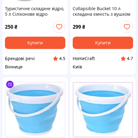
Туристичне складане відро,
Collapsible Bucket 10 л
5 л Cіліконове відро
складана ємність з вушком
Сollapsible Bucket
для підвісу, 8P5P80203
250
₴
299
₴
Купити
Купити
Брендові речі
HomeCraft
4.5
4.7
Вінниця
Київ