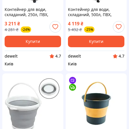
Контейнер для води,
Контейнер для води,
складаний, 250л, ПВХ,
складаний, 500л, ПВХ,
стійкість до УФ, 3/4",
стійкість до УФ, 3/4",
3 211
₴
4 119
₴
60х88см Neo Tools
90х98см Neo Tools
4 281
₴
5 492
₴
-24%
-25%
CL0158897
CL0158896
Купити
Купити
dewelt
dewelt
4.7
4.7
Київ
Київ