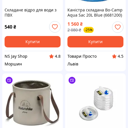
Складане відро для води з
Каністра складана Bo-Camp
ПВХ
Aqua Sac 20L Blue (6681200)
Naturehike NH20SJ040, 20 л,
1 560
₴
світло-коричневий
540
₴
2 080
₴
-25%
Купити
Купити
NS Jay Shop
Товари Просто
4.8
4.5
Моршин
Львів