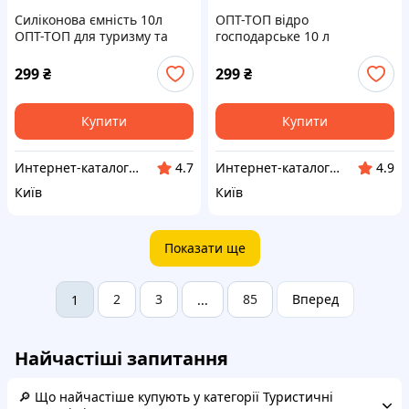
Силіконова ємність 10л
ОПТ-ТОП відро
ОПТ-ТОП для туризму та
господарське 10 л
дачі, 8C5802B03
компактне для прибирання,
85AH8E0203
299
₴
299
₴
Купити
Купити
Интернет-каталог скидок "Гривна Маркет"
Инт​е​​рн​ет-кат​алог ск​​идок "KIEVSALES.COM"
4.7
4.9
Київ
Київ
Показати ще
2
3
85
Вперед
1
...
Найчастіші запитання
🔎 Що найчастіше купують у категорії Туристичні