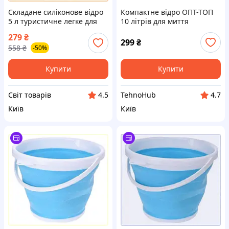
Складане силіконове відро
Компактне відро ОПТ-ТОП
5 л туристичне легке для
10 літрів для миття
кемпінгу та відпочинку на
машини, 8B5M802M03
279
₴
природі
299
₴
558
₴
-50%
Купити
Купити
Cвіт товарів
TehnoHub
4.5
4.7
Київ
Київ