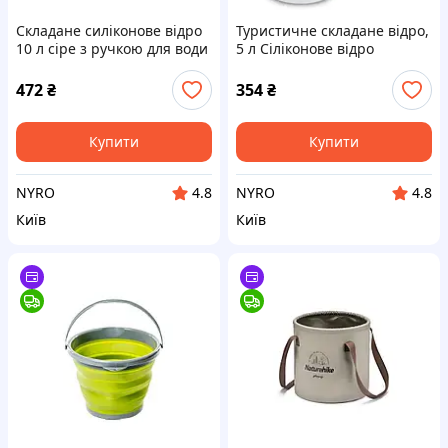
Складане силіконове відро
Туристичне складане відро,
10 л сіре з ручкою для води
5 л Cіліконове відро
та господарських завдань •
Сollapsible Bucket cx.
Туристичне відро
472
₴
354
₴
Collapsible Bucket 10 л сіре
для
Купити
Купити
NYRO
NYRO
4.8
4.8
Київ
Київ