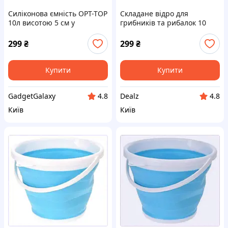
Силіконова ємність OPT-TOP
Складане відро для
10л висотою 5 см у
грибників та рибалок 10
складеному виді
літрів TXE8580203
858AAK0203
299
₴
299
₴
Купити
Купити
GadgetGalaxy
Dealz
4.8
4.8
Київ
Київ