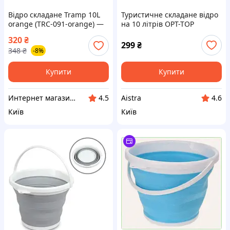
Відро складане Tramp 10L
Туристичне складане відро
orange (TRC-091-orange) —
на 10 літрів OPT-TOP
Доступний
Collapsible Bucket
320
₴
(1756374708) 8M5E80203
299
₴
348
₴
-8%
Купити
Купити
Интернет магазин "Домовичок"
Aistra
4.5
4.6
Київ
Київ