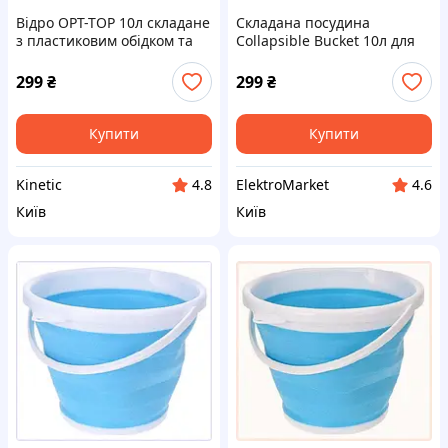
Відро OPT-TOP 10л складане
Складана посудина
з пластиковим обідком та
Collapsible Bucket 10л для
ручкою B858020C3
пікніка H858020ET3
299
₴
299
₴
Купити
Купити
Kinetic
ElektroMarket
4.8
4.6
Київ
Київ