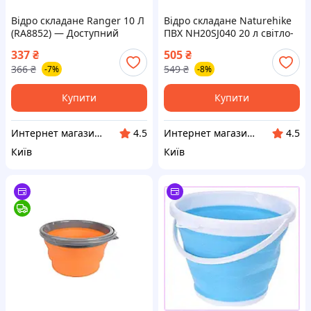
Відро складане Ranger 10 Л
Відро складане Naturehike
(RA8852) — Доступний
ПВХ NH20SJ040 20 л світло-
коричневий
337
₴
505
₴
(6927595764633) —
366
₴
549
₴
-7%
-8%
Доступний
Купити
Купити
Интернет магазин "Домовичок"
Интернет магазин "Домовичок"
4.5
4.5
Київ
Київ