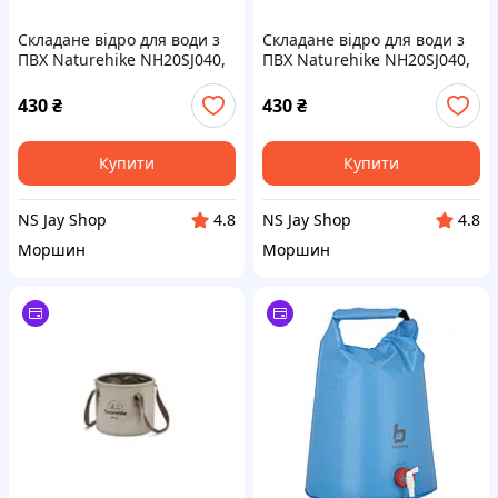
Складане відро для води з
Складане відро для води з
ПВХ Naturehike NH20SJ040,
ПВХ Naturehike NH20SJ040,
10 л, світло-коричневий
10 л, зелений
430
₴
430
₴
Купити
Купити
NS Jay Shop
NS Jay Shop
4.8
4.8
Моршин
Моршин