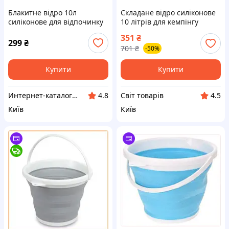
Блакитне відро 10л
Складане відро силіконове
силіконове для відпочинку
10 літрів для кемпінгу
на природі, 85C80X20T3
риболовлі дачі пікніка
351
₴
компактне легке
299
₴
701
₴
-50%
Купити
Купити
Интернет-ка​талог ски​д​​ок "ХО-РО-ШО!"
Cвіт товарів
4.8
4.5
Київ
Київ