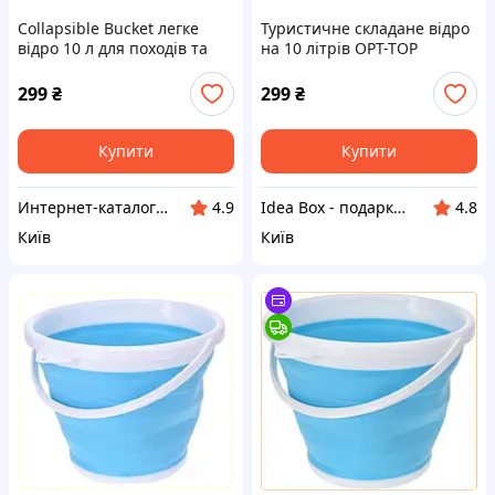
Collapsible Bucket легке
Туристичне складане відро
відро 10 л для походів та
на 10 літрів OPT-TOP
дачі, 85802K0T3
Collapsible Bucket
(1756374708) M8580203PE
299
₴
299
₴
Купити
Купити
Интер​нет-ка​т​ал​​ог ски​​д​ок "МОДНИК"
Idea Box - подарки для всей семьи
4.9
4.8
Київ
Київ