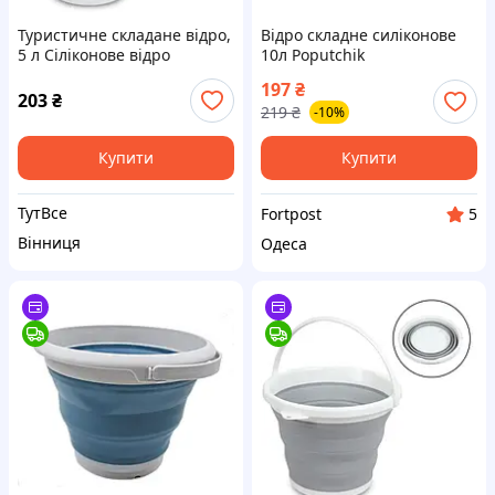
Туристичне складане відро,
Відро складне силіконове
5 л Cіліконове відро
10л Poputchik
Сollapsible Bucket
197
₴
203
₴
219
₴
-10%
Купити
Купити
ТутВсе
Fortpost
5
Вінниця
Одеса