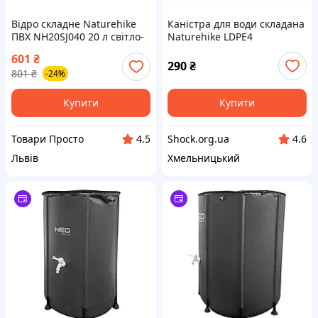
Відро складне Naturehike
Каністра для води складана
ПВХ NH20SJ040 20 л світло-
Naturehike LDPE4
коричневий
NH14S002-T, 10 л 4924672
601
₴
(6927595764633)
290
₴
801
₴
-24%
Купити
Купити
Товари Просто
Shock.org.ua
4.5
4.6
Львів
Хмельницький