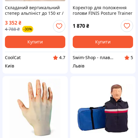
Складаний вертикальний
Коректор для положення
степер альпініст до 150 кг /
голови FINIS Posture Trainer
Вертикальний тренажер /
3 352
₴
Кардіотренажер для
1 870
₴
4 788
₴
-30%
схуднення / Тренажер
сходи
Купити
Купити
CoolCat
Swim-Shop - плавання це більше ніж спорт)))
4.7
5
Київ
Львів