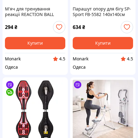
М'яч для тренування
Парашут опору для бігу SP-
реакції REACTION BALL
Sport FB-5582 140х140см
Zelart FI-8235 діаметр 6,5см
чорний для тренування
для розвитку швидкості
швидкості
294
₴
634
₴
реакції
Купити
Купити
Monark
Monark
4.5
4.5
Одеса
Одеса