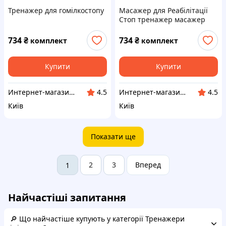
Тренажер для гомілкостопу
Масажер для Реабілітації
Стоп тренажер масажер
для стоп
734
₴
734
₴
комплект
комплект
Купити
Купити
Интернет-магазин SportFishka
Интернет-магазин SportFishka
4.5
4.5
Київ
Київ
Показати ще
2
3
Вперед
1
Найчастіші запитання
🔎 Що найчастіше купують у категорії Тренажери