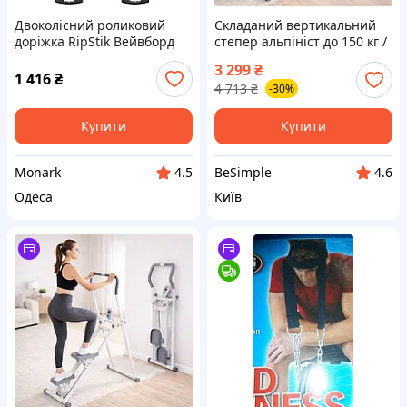
Двоколісний роликовий
Складаний вертикальний
доріжка RipStik Вейвборд
степер альпініст до 150 кг /
RipStik для роликових
Вертикальний тренажер /
3 299
₴
доріжок SP-Sport SK-3557
Кардіотренажер для
1 416
₴
4 713
₴
-30%
чорно-білий PP PU
схуднення / Тренажер
сходи
Купити
Купити
Monark
BeSimple
4.5
4.6
Одеса
Київ