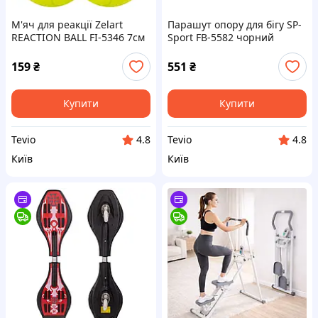
М'яч для реакції Zelart
Парашут опору для бігу SP-
REACTION BALL FI-5346 7см
Sport FB-5582 чорний
Салатовий для тренувань
140х140см для тренування
швидкості та витривалості
159
₴
551
₴
Купити
Купити
Tevio
Tevio
4.8
4.8
Київ
Київ