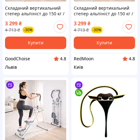
Складаний вертикальний
Складаний вертикальний
степер альпініст до 150 кг /
степер альпініст до 150 кг /
Вертикальний тренажер /
Вертикальний тренажер /
3 299
₴
3 299
₴
Кардіотренажер для
Кардіотренажер для
4 713
₴
4 713
₴
-30%
-30%
схуднення / Тренажер
схуднення / Тренажер
сходи
сходи
Купити
Купити
GoodChoise
RedMoon
4.8
4.8
Львів
Київ