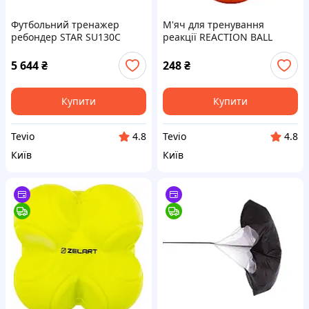
Футбольний тренажер
М'яч для тренування
ребондер STAR SU130C
реакції REACTION BALL
чорний для відпрацювання
Zelart FI-8235 оранжевий
ударів 2,44 х 1,52м
для розвитку швидкості
5 644
₴
248
₴
Купити
Купити
Tevio
Tevio
4.8
4.8
Київ
Київ