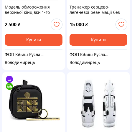
Модель обмороження
Тренажер серцево-
верхньої кінцівки 1-го
легеневої реанімації без
ступеню
електроніки
2 500
₴
15 000
₴
Купити
Купити
ФОП Кібиш Руслан Павлович
ФОП Кібиш Руслан Павлович
Володимирець
Володимирець