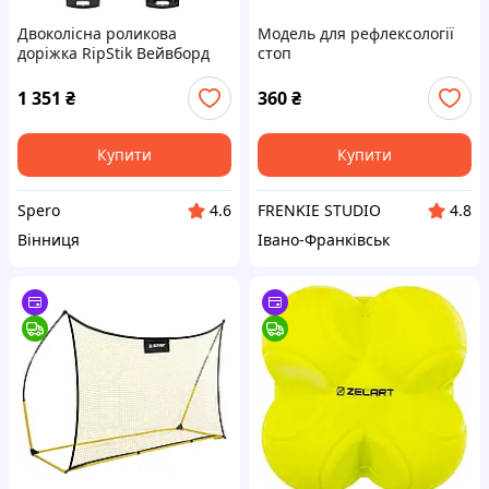
Двоколісна роликова
Модель для рефлексології
доріжка RipStik Вейвборд
стоп
SP-Sport SK-3557 чорно-біла
для тренувань
1 351
₴
360
₴
Купити
Купити
Spero
FRENKIE STUDIO
4.6
4.8
Вінниця
Івано-Франківськ