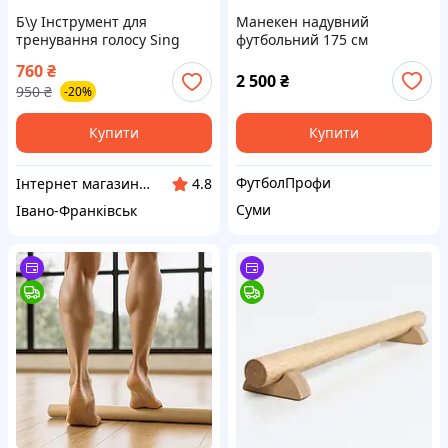
Б\у Інструмент для
Манекен надувний
тренування голосу Sing
футбольний 175 см
Ring by OOVO вживаний
760
₴
2 500
₴
950
₴
-20%
Купити
Купити
ФутболПрофи
Інтернет магазин Централь
4.8
Суми
Івано-Франківськ