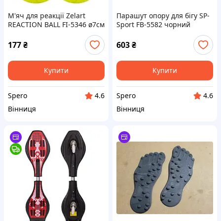
М'яч для реакції Zelart
Парашут опору для бігу SP-
REACTION BALL FI-5346 ø7см
Sport FB-5582 чорний
Салатовий для тренувань
140х140см для тренування
швидкості
177
₴
603
₴
Купити
Купити
Spero
Spero
4.6
4.6
Вінниця
Вінниця