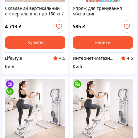
Складаний вертикальний
Упряж для тренування
степер альпініст до 150 кг /
м'язів шиї
Вертикальний тренажер /
Кардіотренажер для
4 713
₴
585
₴
схуднення / Тренажер
сходи
Купити
Купити
LifeStyle
Интернет-магазин SportFishka
4.5
4.5
Київ
Київ