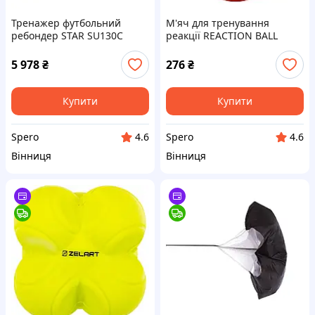
Тренажер футбольний
М'яч для тренування
ребондер STAR SU130C
реакції REACTION BALL
чорний для відпрацювання
Zelart FI-8235, діаметр
ударів 2,44 х 1,52м
6,5см, оранжевий, для
5 978
₴
276
₴
розвитку швидкості
Купити
Купити
Spero
Spero
4.6
4.6
Вінниця
Вінниця