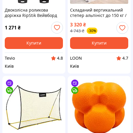
Двоколісна роликова
Складаний вертикальний
доріжка RipStik Вейвборд
степер альпініст до 150 кг /
SP-Sport SK-3557 чорно-біла
Вертикальний тренажер /
3 320
₴
для тренувань
Кардіотренажер для
1 271
₴
4 743
₴
-30%
схуднення / Тренажер
сходи
Купити
Купити
Tevio
LOON
4.8
4.7
Київ
Київ