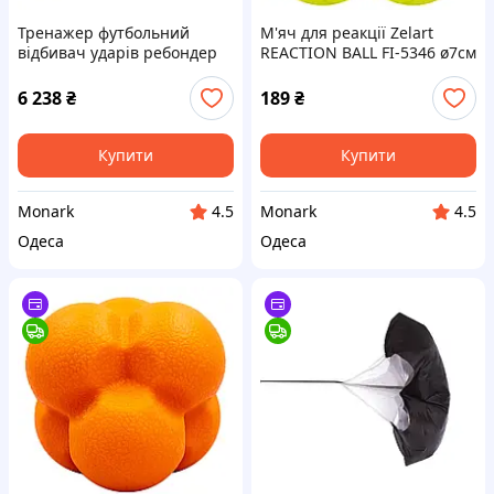
Тренажер футбольний
М'яч для реакції Zelart
відбивач ударів ребондер
REACTION BALL FI-5346 ø7см
STAR SU130C 2,44 х1,52м
кольори в асортименті для
чорний для футболу
тренувань
6 238
₴
189
₴
Купити
Купити
Monark
Monark
4.5
4.5
Одеса
Одеса