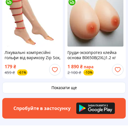
Лікувальні компресійні
Груди-экзопротез клейка
гольфи від варикозу Zip Sox,
основа B0650B(2XL)1.2 кг
Лікувальні шкарпетки
179
₴
1 890
₴
пара
459
₴
2 100
₴
-61%
-10%
Показати ще
Спробуйте в застосунку