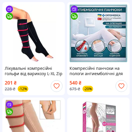
Лікувальні компресійні
Компресійні панчохи на
гольфи від варикозу L-XL Zip
пологи антиемболічні для
Sox зі змійкою чорні
зниження ризику
201
₴
540
₴
тромбоутворення розмір 4
228
₴
675
₴
-12%
-20%
(L) (13-18 мм.рт.ст.) Aurafix
білий