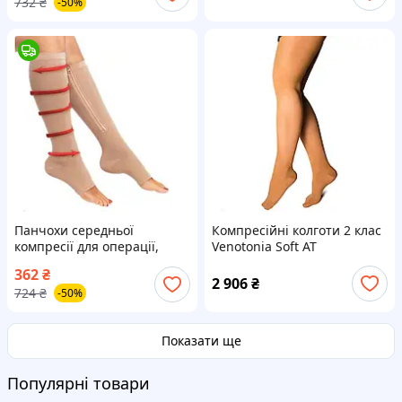
732
₴
-50%
чоловіча, Гольфи при
варикозі, XXK
Панчохи середньої
Компресійні колготи 2 клас
компресії для операції,
Venotonia Soft AT
Компресійні панчохи в
362
₴
літак при вагітності,
2 906
₴
724
₴
-50%
Антиварикозні панчохи,
MTS
Показати ще
Популярні товари