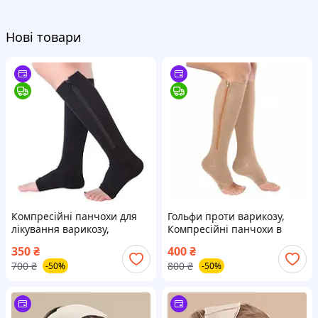
Нові товари
Компресійні панчохи для
Гольфи проти варикозу,
лікування варикозу,
Компресійні панчохи в
Компресійні панчохи
спеку, Гольфи компресійні 2
350
₴
400
₴
чоловічі 2 класу з
клас, Компресійні панчохи
700
₴
800
₴
-50%
-50%
відкритим носком, TBX
від набряків ніг, FBK