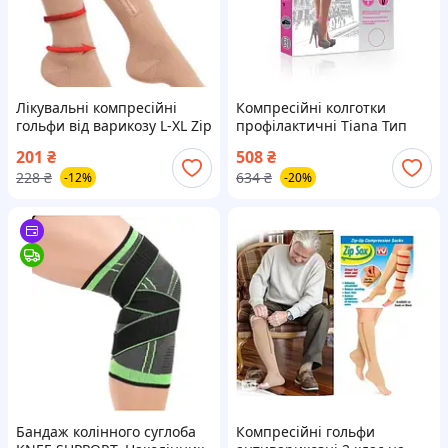
Лікувальні компресійні
Компресійні колготки
гольфи від варикозу L-XL Zip
профілактичні Tiana Тип
Sox зі змійкою бежеві
800 (чорні), 805 (беж)
201
₴
508
₴
228
₴
634
₴
-12%
-20%
Бандаж колінного суглоба
Компресійні гольфи