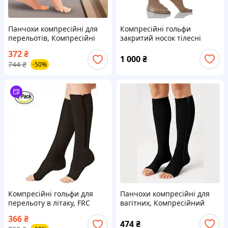
Панчохи компресійні для
Компресійні гольфи
перельотів, Компресійні
закритий носок тілесні
панчохи 2 класу для жінок,
Relaxsan COTTON UNISEX 1
372
₴
Лікувальні компресійні
клас 18-22 мм рт. ст.
1 000
₴
744
₴
-50%
гольфи, QLL
Компресійні гольфи для
Панчохи компресійні для
перельоту в літаку, FRC
вагітних, Компресійний
гольф із блискавкою,
366
₴
Панчоха компресійна
474
₴