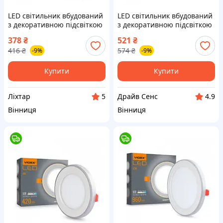
LED світильник вбудований
LED світильник вбудований
з декоративною підсвіткою
з декоративною підсвіткою
VIDEX DL4R 6W+3W
VIDEX DL4R 12W+4W
378
₴
521
₴
5000K+2700K 220V [VL-D-
5000K+2700K 220V VL-D-DS
416
₴
574
₴
-9%
-9%
liht]
Купити
Купити
Ліхтар
Драйв Сенс
5
4.9
Вінниця
Вінниця