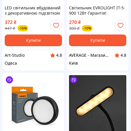
LED світильник вбудований
Світильник EVROLIGHT IТ-5-
з декоративною підсвіткою
900 12Вт-Гарантія!
VIDEX DL4R 12W+4W
372
₴
270
₴
5000K+2700K 220V
447
₴
300
₴
-16%
-10%
Купити
Купити
Art-Studio
AVERAGE - Магазин Без предоплати
4.8
4.8
Одеса
Київ