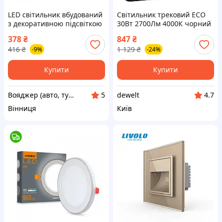
LED світильник вбудований
Світильник трековий ECO
з декоративною підсвіткою
30Вт 2700Лм 4000К чорний
VIDEX DL4R 6W+3W
LEDVANCE CL0165590
378
₴
847
₴
5000K+2700K 220V VL-D-VO
416
₴
1 129
₴
-9%
-24%
Купити
Купити
Вояджер (авто, туризм, спорт)
dewelt
5
4.7
Вінниця
Київ