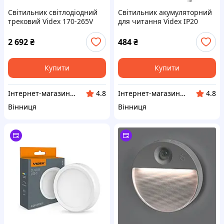
Cвітильник світлодіодний
Світильник акумуляторний
трековий Videx 170-265V
для читання Videx IP20
30W 4100K Білий (VL-TR04-
60Lm 3000-4000-6500K
304W)
Білий (VL-NL134W)
2 692
₴
484
₴
Купити
Купити
Інтернет-магазин LED Ukraine
Інтернет-магазин LED Ukraine
4.8
4.8
Вінниця
Вінниця