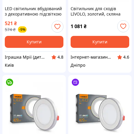
LED світильник вбудований
Світильник для сходів
з декоративною підсвіткою
LIVOLO, золотий, скляна
VIDEX DL4R 12W+4W
рамка, тепле світло 2700K,
521
₴
5000K+2700K 220V VL-D-TD
230В, 0.35Вт
1 081
₴
574
₴
-9%
Купити
Купити
Іграшка Мрії (дитячі, авто, туризм)
Інтернет-магазин "Klever"
4.8
4.6
Київ
Дніпро