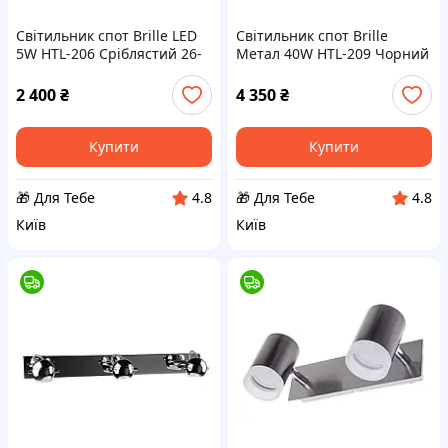
Світильник спот Brille LED
Світильник спот Brille
5W HTL-206 Сріблястий 26-
Метал 40W HTL-209 Чорний
785 D4-2026
26-799 D4-2026
2 400
₴
4 350
₴
Купити
Купити
🎁 Для Тебе
🎁 Для Тебе
4.8
4.8
Київ
Київ