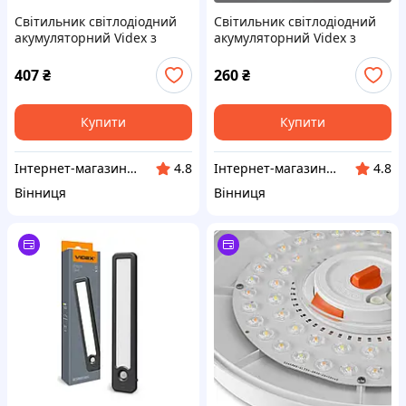
Світильник світлодіодний
Світильник світлодіодний
акумуляторний Videx з
акумуляторний Videx з
датчиком руху 3,7V IP20
датчиком руху 3,7V IP20
100Lm 3000-4000-6500K
100Lm 3000-4000-6500K
407
₴
260
₴
Білий (VL-NL090W)
Білий (VL-NL090W)
Купити
Купити
Інтернет-магазин LED Ukraine
Інтернет-магазин LED Ukraine
4.8
4.8
Вінниця
Вінниця