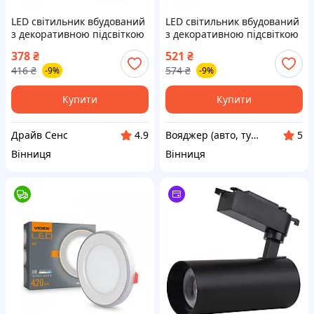
LED світильник вбудований
LED світильник вбудований
з декоративною підсвіткою
з декоративною підсвіткою
VIDEX DL4R 6W+3W
VIDEX DL4R 12W+4W
378
₴
521
₴
5000K+2700K 220V VL-D-DS
5000K+2700K 220V VL-D-VO
416
₴
574
₴
-9%
-9%
Купити
Купити
Драйв Сенс
Вояджер (авто, туризм, спорт)
4.9
5
Вінниця
Вінниця