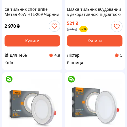
Світильник спот Brille
LED світильник вбудований
Метал 40W HTL-209 Чорний
з декоративною підсвіткою
26-798 D4-2026
VIDEX DL4R 12W+4W
521
₴
5000K+2700K 220V [VL-D-
2 970
₴
574
₴
-9%
liht]
Купити
Купити
🎁 Для Тебе
Ліхтар
4.8
5
Київ
Вінниця