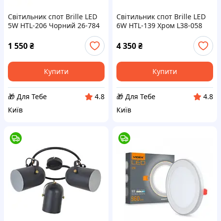
Світильник спот Brille LED
Світильник спот Brille LED
5W HTL-206 Чорний 26-784
6W HTL-139 Хром L38-058
D4-2026
D4-2026
1 550
₴
4 350
₴
Купити
Купити
🎁 Для Тебе
🎁 Для Тебе
4.8
4.8
Київ
Київ