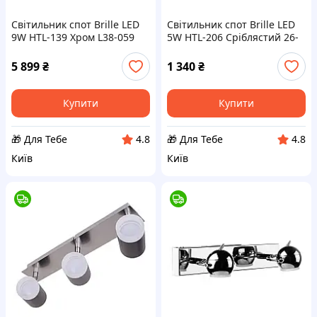
Світильник спот Brille LED
Світильник спот Brille LED
9W HTL-139 Хром L38-059
5W HTL-206 Сріблястий 26-
D4-2026
783 D4-2026
5 899
₴
1 340
₴
Купити
Купити
🎁 Для Тебе
🎁 Для Тебе
4.8
4.8
Київ
Київ