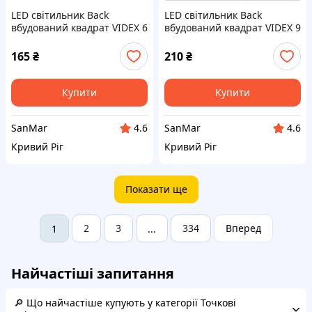
LED світильник Back
LED світильник Back
вбудований квадрат VIDEX 6
вбудований квадрат VIDEX 9
W 5000 K
W 5000 K
165
₴
210
₴
Купити
Купити
SanMar
SanMar
4.6
4.6
Кривий Ріг
Кривий Ріг
Показати ще
2
3
334
Вперед
1
...
Найчастіші запитання
🔎 Що найчастіше купують у категорії Точкові