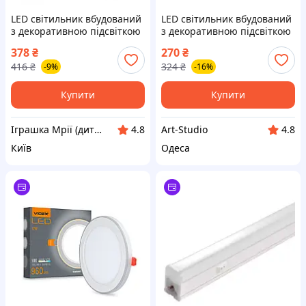
LED світильник вбудований
LED світильник вбудований
з декоративною підсвіткою
з декоративною підсвіткою
VIDEX DL4R 6W+3W
VIDEX DL4R 6W+3W
378
₴
270
₴
5000K+2700K 220V VL-D-TD
5000K+2700K 220V
416
₴
324
₴
-9%
-16%
Купити
Купити
Іграшка Мрії (дитячі, авто, туризм)
Art-Studio
4.8
4.8
Київ
Одеса