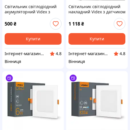
Світильник світлодіодний
Світильник світлодіодний
акумуляторний Videx з
накладний Videx з датчиком
датчиком руху 3,7V IP20
руху 175-265V 20W 1600Lm
120Lm 3000-4000-6500K
2700-6500K Сірий (VL-CLR-
500
₴
1 118
₴
Чорний (VL-NL135B)
200-2G)
Купити
Купити
Інтернет-магазин LED Ukraine
Інтернет-магазин LED Ukraine
4.8
4.8
Вінниця
Вінниця