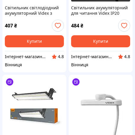
Світильник світлодіодний
Світильник акумуляторний
акумуляторний Videx з
для читання Videx IP20
датчиком руху 3,7V IP20
60Lm 3000-4000-6500K
100Lm 3000-4000-6500K
Чорний (VL-NL134B)
407
₴
484
₴
Чорний (VL-NL090B)
Купити
Купити
Інтернет-магазин LED Ukraine
Інтернет-магазин LED Ukraine
4.8
4.8
Вінниця
Вінниця