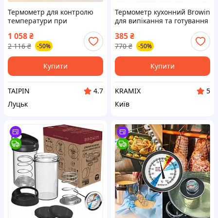
Термометр для контролю
Термометр кухонний Browin
температури при
для випікання та готування
термообробці м'яса
від 0 до 100 °C з зондом 12,5
1 058
₴
385
₴
ProfiCook (Німеччина), FBK
см для точного
2 116
₴
770
₴
-50%
-50%
вимірювання
Купити
Купити
TAIPIN
KRAMIX
4.7
5
Луцьк
Київ