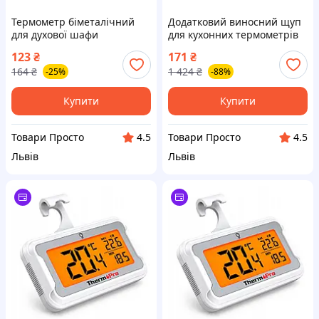
Термометр біметалічний
Додатковий виносний щуп
для духової шафи
для кухонних термометрів
TP-700, TP-710, TP-710S, TA-
123
₴
171
₴
278
164
₴
1 424
₴
-25%
-88%
Купити
Купити
Товари Просто
Товари Просто
4.5
4.5
Львів
Львів