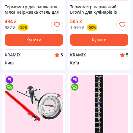
Термометр для запікання
Термометр варильний
м'яса неіржавка сталь для
Browin для кулінарів із
приготування страв від 0 до
діапазоном 0 °C до 300 °C
494
₴
505
₴
120 градусів
для точного контролю
987
₴
1 010
₴
-50%
-50%
температури
Купити
Купити
KRAMIX
KRAMIX
5
5
Київ
Київ