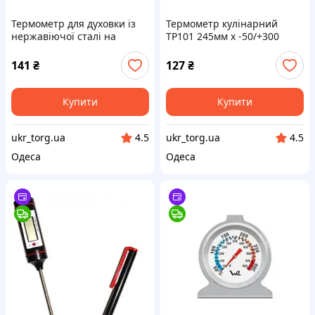
Термометр для духовки із
Термометр кулінарний
нержавіючої сталі на
TP101 245мм x -50/+300
блістері -75х60мм (124162)
(Р-1059)
141
₴
127
₴
Купити
Купити
ukr_torg.ua
ukr_torg.ua
4.5
4.5
Одеса
Одеса