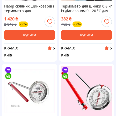
Набір скляних шинковарів і
Термометр для шинки 0.8 кг
термометр для
із діапазоном 0-120 °C для
приготування м'ясних
перевірки температури
1 420
₴
382
₴
страв і зберігання
м'яса та води
2 840
₴
763
₴
-50%
-50%
продуктів
Купити
Купити
KRAMIX
KRAMIX
5
5
Київ
Київ