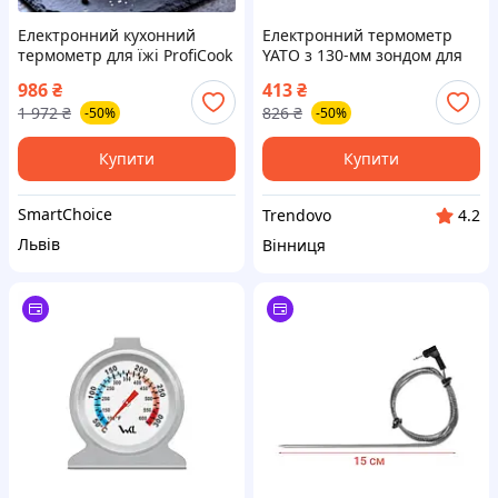
Електронний кухонний
Електронний термометр
термометр для їжі ProfiCook
YATO з 130-мм зондом для
(Німеччина), Термометр для
температур від -50 до +300
986
₴
413
₴
м'яса з металевим щупом,
градусів, живлення 1.5 В
1 972
₴
826
₴
-50%
-50%
ZLT
Купити
Купити
SmartChoice
Trendovo
4.2
Львів
Вінниця