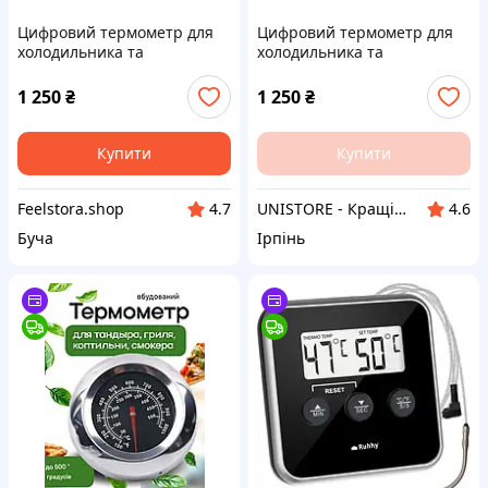
Цифровий термометр для
Цифровий термометр для
холодильника та
холодильника та
морозильної камери
морозильної камери
ThermoPro TP-110
ThermoPro TP-110
1 250
₴
1 250
₴
Купити
Купити
Feelstora.shop
UNISTORE - Кращі товари Європи
4.7
4.6
Буча
Ірпінь