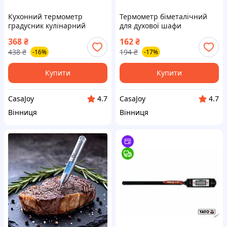
Кухонний термометр
Термометр біметалічний
градусник кулінарний
для духової шафи
Empire EM-8672
368
₴
162
₴
438
₴
194
₴
-16%
-17%
Купити
Купити
CasaJoy
CasaJoy
4.7
4.7
Вінниця
Вінниця