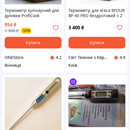
Термометр кулінарний для
Термометр для м'яса BFOUR
духовки ProfiCook
BF-40 PRO бездротовий з 2
(Німеччина), Кухонний
зондами Bluetooth LCD
954
₴
градусник для рідини,
чорний, Amazon
3 400
₴
1 908
₴
-50%
Цифровий термометр для
м'яса, TFF
Купити
Купити
ONEStore
Свiт Технiки з Європи
4.2
4.9
Вінниця
Київ