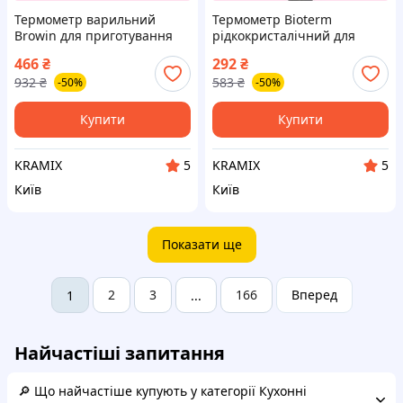
Термометр варильний
Термометр Bioterm
Browin для приготування
рідкокристалічний для
страв від 0 до 100 градусів
контролю температури
466
₴
292
₴
зі зручним зчитуванням
рідин і продуктів 0 °C — 40
932
₴
583
₴
-50%
-50%
температури
°C
Купити
Купити
KRAMIX
KRAMIX
5
5
Київ
Київ
Показати ще
2
3
166
Вперед
1
...
Найчастіші запитання
🔎 Що найчастіше купують у категорії Кухонні