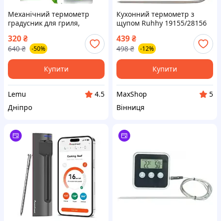
Механічний термометр
Кухонний термометр з
градусник для гриля,
щупом Ruhhy 19155/28156
барбекю, тандира, мангала
Пол
320
₴
439
₴
до 500C Термометр для
640
₴
498
₴
-50%
-12%
коптильні гарячого
копчення
Купити
Купити
Lemu
MaxShop
4.5
5
Дніпро
Вінниця