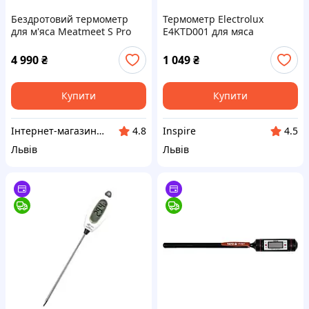
Бездротовий термометр
Термометр Electrolux
для м'яса Meatmeet S Pro
E4KTD001 для мяса
Bluetooth 6 сенсорів IP69
±0.1°C
4 990
₴
1 049
₴
Купити
Купити
Інтернет-магазин "МаркТех"
Inspire
4.8
4.5
Львів
Львів