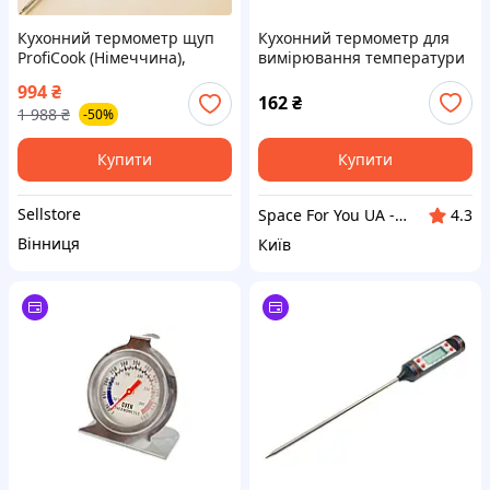
Кухонний термометр щуп
Кухонний термометр для
ProfiCook (Німеччина),
вимірювання температури
Термометр для смаження
страв із цифровим
994
₴
м'яса, Термометр щуп
дисплеєм Чорний
162
₴
1 988
₴
-50%
харчовий, NQE
Купити
Купити
Sellstore
Space For You UA - STORE
4.3
Вінниця
Київ