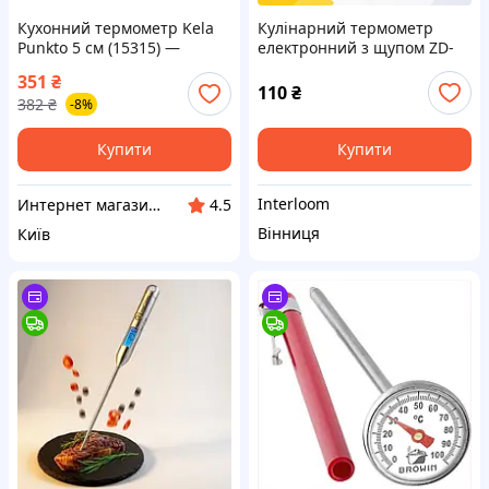
Кухонний термометр Kela
Кулінарний термометр
Punkto 5 см (15315) —
електронний з щупом ZD-
Доступний
D009 1,4 дюйма дисплей
351
₴
діапазон вимірювання -50
110
₴
382
₴
-8%
300 C сталь пам’ять авто
вимкнення
Купити
Купити
Interloom
Интернет магазин "Домовичок"
4.5
Вінниця
Київ