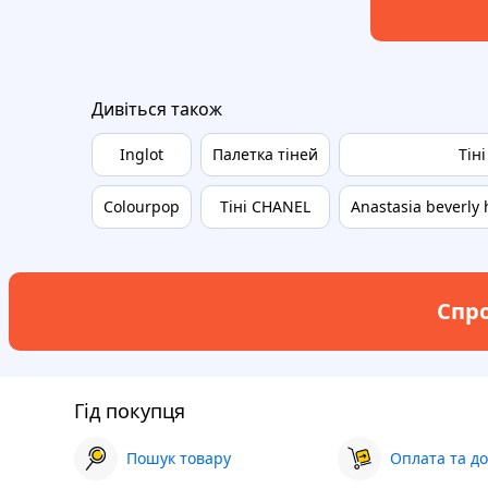
Дивіться також
Inglot
Палетка тіней
Тін
Colourpop
Тіні CHANEL
Anastasia beverly 
Спро
Гід покупця
Пошук товару
Оплата та до