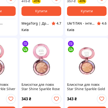
415
₴
357
₴
-45%
-40%
ний
Якість! Гарантія!
Якість!
MegaTorg.com.ua
и
Купити
Купити
Lunamarket.space
MegaTorg | Дропшиппінг та Опт
UkrTiTAN - інтернет-магазин електроніки та комп'ютерної техніки
4.7
4.6
Київ
Київ
повік
Блискітки для повік
Блискітки для повік
kle Silver
Star Shine Sparkle Rose
Star Shine Sparkle Gold
Gold/ZOLA/
Beige/ZOLA/
343
₴
343
₴