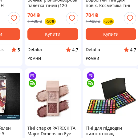
SH
палетка тіней (120
повік, Косметика тіні
кольорів), Тіні для
для повік палітра,
704
₴
704
₴
нависаючої повіки, Тіні
Хороші яскраві
1 408
₴
1 408
₴
-50%
-50%
для повік
палетки тіней, Палетка
гіпоалергенні, TBX
тіней ніжні кольори,
TBX
и
Купити
Купити
cs
Detalia
Detalia
5
4.7
4.7
Ромни
Ромни
белен
Тіні спаркл PATRICK TA
Тіні для підводки
 5
Major Dimension Eye
нижніх повік,