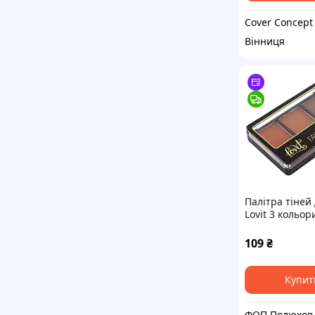
Cover Concept
Вінниця
Палітра тіней 
Lovit 3 кольор
109
₴
Купит
ФОП 