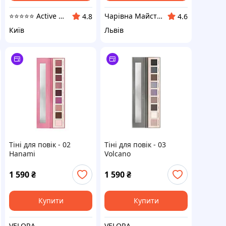
⭐️⭐️⭐️⭐️⭐️ Active Point
Чарівна Майстерня
4.8
4.6
Київ
Львів
Тіні для повік - 02
Тіні для повік - 03
Hanami
Volcano
1 590
₴
1 590
₴
Купити
Купити
VELORA
VELORA