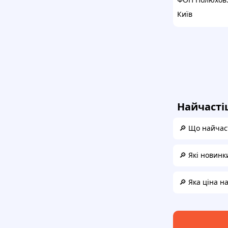
Київ
Найчасті
🔎 Що найчаст
🔎 Які новинки
🔎 Яка ціна на