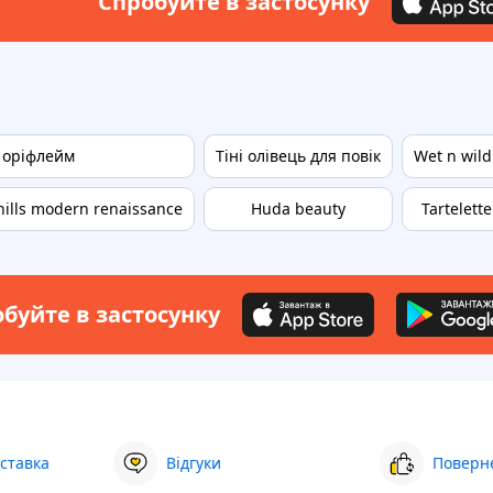
Спробуйте в застосунку
і оріфлейм
Тіні олівець для повік
Wet n wild
hills modern renaissance
Huda beauty
Tartelett
буйте в застосунку
ставка
Відгуки
Поверне