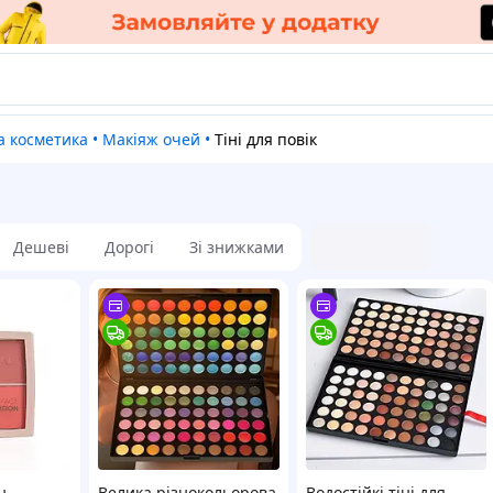
а косметика
•
Макіяж очей
•
Тіні для повік
Дешеві
Дорогі
Зі знижками
н
Велика різнокольорова
Водостійкі тіні для