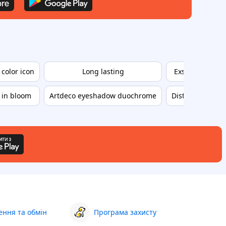
 color icon
Long lasting
Exstasy
Om
e in bloom
Artdeco eyeshadow duochrome
Distillery
ння та обмін
Програма захисту