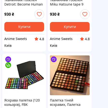
Detroit: Become Human
Miku Hatsune tape 9
tape 8
930
₴
930
₴
Купити
Купити
Anime Sweets
Anime Sweets
4.8
4.8
Київ
Київ
Яскрава палетка (120
Палетка тіней
кольорів), FBK
яскравих, Палетка