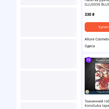
ILLUSION BLU
Neverti NP207
330
₴
Купит
Allure Cosmeti
Одеса
Тканинний го
KonoSuba tape