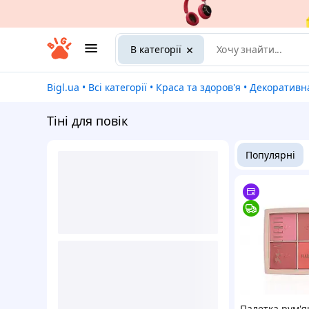
В категорії
Bigl.ua
•
Всі категорії
•
Краса та здоров'я
•
Декоративн
Тіні для повік
Популярні
Палетка рум'я