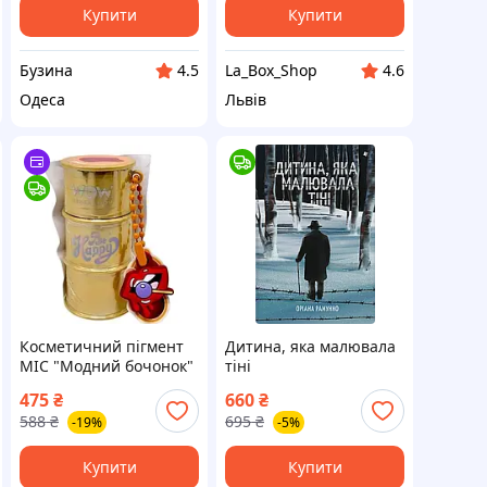
Купити
Купити
Бузина
La_Box_Shop
4.5
4.6
Одеса
Львів
Косметичний пігмент
Дитина, яка малювала
MIC "Модний бочонок"
тіні
2в1 золотий (948445)
475
₴
660
₴
588
₴
695
₴
-19%
-5%
Купити
Купити