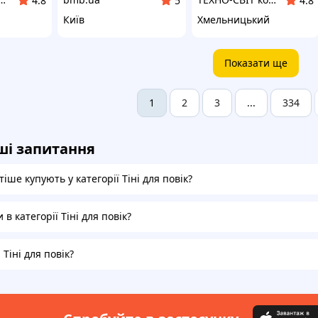
4.8
5
4.8
Київ
Хмельницький
Показати ще
2
3
334
1
...
ші запитання
іше купують у категорії Тіні для повік?
 в категорії Тіні для повік?
 Тіні для повік?