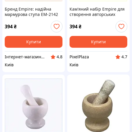
Бренд Empire: надійна
Кам'яний набір Empire для
мармурова ступа EM-2142
створення авторських
біла H682A09T48
приправ, 682BC094T8
394
₴
394
₴
Купити
Купити
Інтернет-магазин enJoy
PixelPlaza
4.8
4.7
Київ
Київ