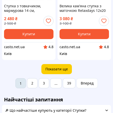
Ступка з товкачиком,
Велика кам'яна ступка з
мармурова 14 см,
маточкою Relaxdays 12x20
см, граніт, 1 л, 5,6 кг, для
2 480
₴
3 080
₴
спецій та соусів,
2 500
₴
3 100
₴
Купити
Купити
casto.net.ua
casto.net.ua
4.8
4.8
Київ
Київ
Показати ще
2
3
39
Вперед
1
...
Найчастіші запитання
🔎 Що найчастіше купують у категорії Ступки?