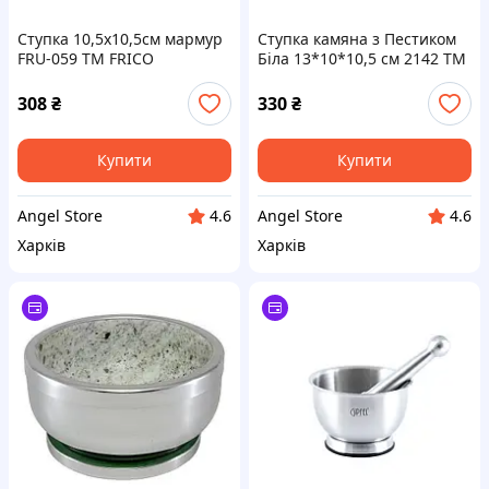
Ступка 10,5х10,5см мармур
Ступка камяна з Пестиком
FRU-059 ТМ FRICO
Біла 13*10*10,5 см 2142 ТМ
EMPIRE
308
₴
330
₴
Купити
Купити
Angel Store
Angel Store
4.6
4.6
Харків
Харків