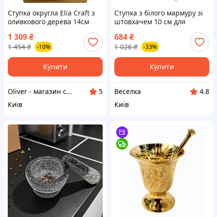
Ступка округла Elia Craft з
Ступка з білого мармуру зі
оливкового дерева 14см
штовхачем 10 см для
спецій і соусів зручна та
1 309
₴
684
₴
стильна FLAME
1 454
₴
1 026
₴
-10%
-33%
Купити
Купити
Oliver - магазин середземноморських товарів
Веселка
5
4.8
Київ
Київ