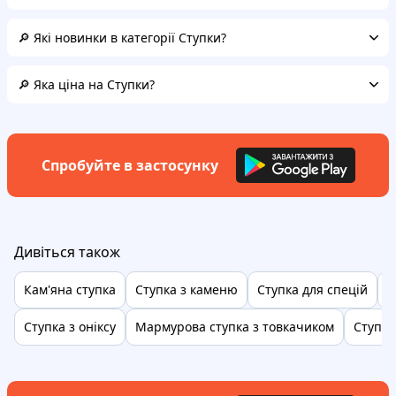
🔎 Які новинки в категорії Ступки?
🔎 Яка ціна на Ступки?
Спробуйте в застосунку
Дивіться також
Кам'яна ступка
Ступка з каменю
Ступка для спецій
С
Ступка з оніксу
Мармурова ступка з товкачиком
Ступка