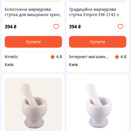
Білосніжна мармурова
Традиційна мармурова
ступка для вишуканої кухні,
ступка Empire EM-2142 з
68M209M48
пестиком 68209XTM48
394
₴
394
₴
Купити
Купити
Kinetic
Інтернет-магазин RedShift.com.ua
4.8
4.8
Київ
Київ