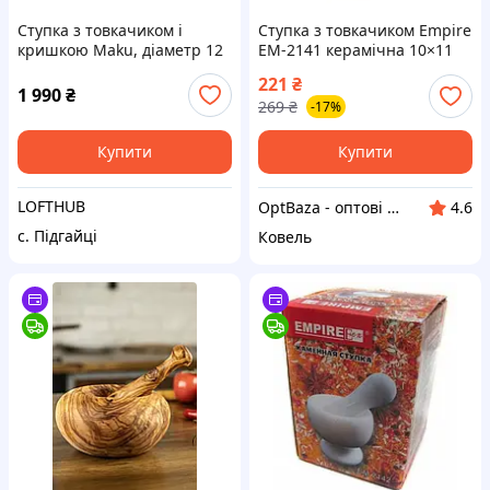
Ступка з товкачиком і
Ступка з товкачиком Empire
кришкою Maku, діаметр 12
EM-2141 керамічна 10×11
см, білий і натуральний
см
221
₴
1 990
₴
269
₴
-17%
Купити
Купити
LOFTHUB
OptBaza - оптові ціни для всіх
4.6
с. Підгайці
Ковель