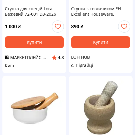
Ступка для спецій Lora
Ступка з товкачиком EH
Бежевий 72-001 D3-2026
Excellent Houseware,
діаметр 15 см; висота 5 см,
натуральний
1 000
₴
890
₴
Купити
Купити
LOFTHUB
🛍️ МАРКЕТПЛЕЙС DMD
4.8
с. Підгайці
Київ