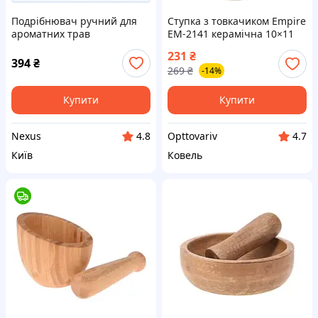
Подрібнювач ручний для
Ступка з товкачиком Empire
ароматних трав
EM-2141 керамічна 10×11
мармуровий 6H8209C48
см
231
₴
394
₴
269
₴
-14%
Купити
Купити
Nexus
Opttovariv
4.8
4.7
Київ
Ковель