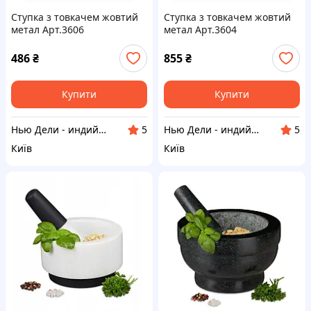
Ступка з товкачем жовтий
Ступка з товкачем жовтий
метал Арт.3606
метал Арт.3604
486
₴
855
₴
Купити
Купити
Нью Дели - индийский магазин
Нью Дели - индийский магазин
5
5
Київ
Київ