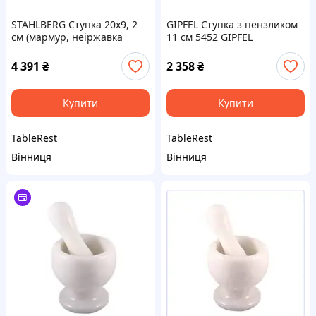
STAHLBERG Ступка 20х9, 2
GIPFEL Ступка з пензликом
см (мармур, неіржавка
11 см 5452 GIPFEL
сталь 5765-S GIPFEL
4 391
₴
2 358
₴
Купити
Купити
TableRest
TableRest
Вінниця
Вінниця