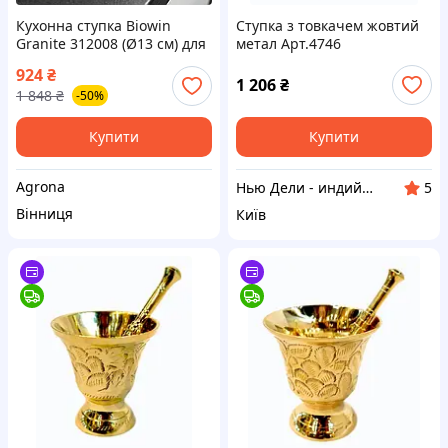
Кухонна ступка Biowin
Ступка з товкачем жовтий
Granite 312008 (Ø13 см) для
метал Арт.4746
подрібнення спецій і
924
₴
горіхів із міцного граніту
1 206
₴
1 848
₴
-50%
Купити
Купити
Agrona
Нью Дели - индийский магазин
5
Вінниця
Київ