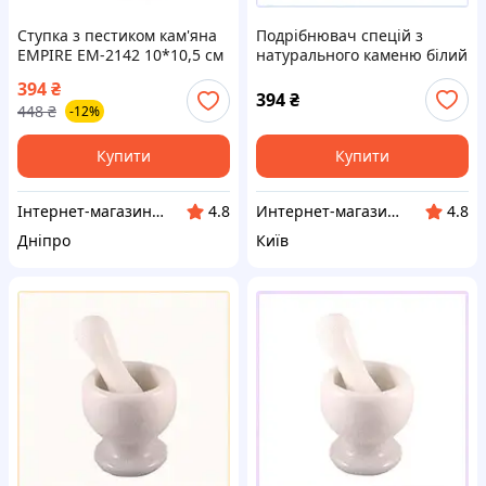
Ступка з пестиком кам'яна
Подрібнювач спецій з
EMPIRE EM-2142 10*10,5 см
натурального каменю білий
Білий
1.7 кг 68B2E0948
394
₴
394
₴
448
₴
-12%
Купити
Купити
Інтернет-магазин "Winner"
Интернет-магазин TVOЁ
4.8
4.8
Дніпро
Київ