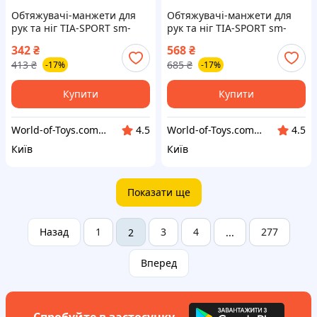
Обтяжувачі-манжети для
Обтяжувачі-манжети для
рук та ніг TIA-SPORT sm-
рук та ніг TIA-SPORT sm-
1349, 2x0,75 кг, World-of-
1353, 2x2,5 кг, World-of-Toys
342
₴
568
₴
Toys
413
₴
685
₴
-17%
-17%
Купити
Купити
World-of-Toys.com.ua
World-of-Toys.com.ua
4.5
4.5
Київ
Київ
Показати ще
Назад
1
3
4
277
2
...
Вперед