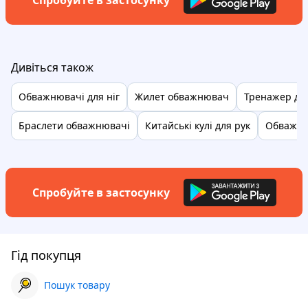
Спробуйте в застосунку
Дивіться також
Обважнювачі для ніг
Жилет обважнювач
Тренажер для 
Браслети обважнювачі
Китайські кулі для рук
Обважнюв
Спробуйте в застосунку
Гід покупця
Пошук товару