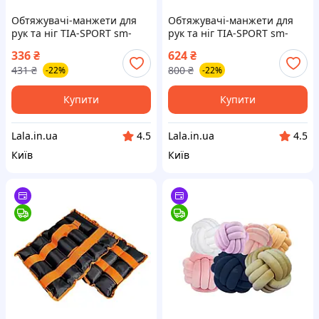
Обтяжувачі-манжети для
Обтяжувачі-манжети для
рук та ніг TIA-SPORT sm-
рук та ніг TIA-SPORT sm-
1349, 2x0,75 кг, Lala.in.ua
1355, 2x3,5 кг, Lala.in.ua
336
₴
624
₴
431
₴
800
₴
-22%
-22%
Купити
Купити
Lala.in.ua
Lala.in.ua
4.5
4.5
Київ
Київ