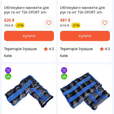
Обтяжувачі-манжети для
Обтяжувачі-манжети для
рук та ніг TIA-SPORT sm-
рук та ніг TIA-SPORT sm-
1355, 2x3,5 кг, Land of Toys
1352, 2x2,0 кг, Land of Toys
626
₴
481
₴
793
₴
610
₴
-21%
-21%
Купити
Купити
Територія Іграшок
Територія Іграшок
4.5
4.5
Київ
Київ