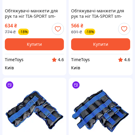
Обтяжувачі-манжети для
Обтяжувачі-манжети для
рук та ніг TIA-SPORT sm-
рук та ніг TIA-SPORT sm-
1355, 2x3,5 кг, Time Toys
1353, 2x2,5 кг, Time Toys
634
₴
566
₴
774
₴
691
₴
-18%
-18%
Купити
Купити
TimeToys
TimeToys
4.6
4.6
Київ
Київ