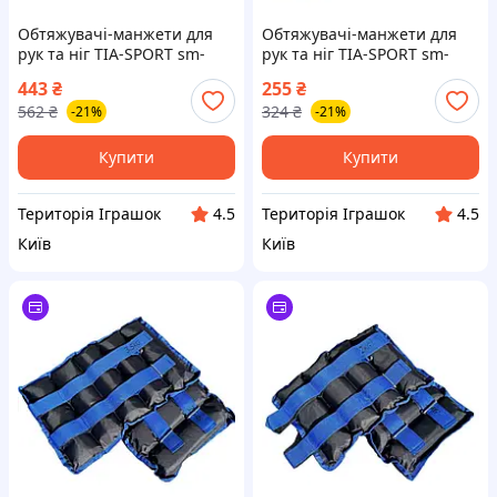
Обтяжувачі-манжети для
Обтяжувачі-манжети для
рук та ніг TIA-SPORT sm-
рук та ніг TIA-SPORT sm-
1351, 2x1,5 кг, Land of Toys
1347, 2x0,25 кг, Land of Toys
443
₴
255
₴
562
₴
324
₴
-21%
-21%
Купити
Купити
Територія Іграшок
Територія Іграшок
4.5
4.5
Київ
Київ