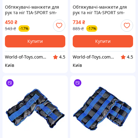
Обтяжувачі-манжети для
Обтяжувачі-манжети для
рук та ніг TIA-SPORT sm-
рук та ніг TIA-SPORT sm-
1351, 2x1,5 кг, World-of-Toys
1356, 2x4,0 кг, World-of-Toys
450
₴
734
₴
543
₴
885
₴
-17%
-17%
Купити
Купити
World-of-Toys.com.ua
World-of-Toys.com.ua
4.5
4.5
Київ
Київ