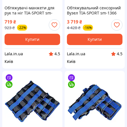
Обтяжувачі-манжети для
Обтяжувальний сенсорний
рук та ніг TIA-SPORT sm-
Вузел TIA-SPORT sm-1366
1356, 2x4,0 кг, Lala.in.ua
велюр, Lala.in.ua
719
₴
3 719
₴
923
₴
4 428
₴
-22%
-16%
Купити
Купити
Lala.in.ua
Lala.in.ua
4.5
4.5
Київ
Київ