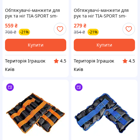
Обтяжувачі-манжети для
Обтяжувачі-манжети для
рук та ніг TIA-SPORT sm-
рук та ніг TIA-SPORT sm-
1353, 2x2,5 кг, Land of Toys
1348, 2x0,5 кг, Land of Toys
559
₴
279
₴
708
₴
354
₴
-21%
-21%
Купити
Купити
Територія Іграшок
Територія Іграшок
4.5
4.5
Київ
Київ