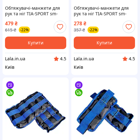
Обтяжувачі-манжети для
Обтяжувачі-манжети для
рук та ніг TIA-SPORT sm-
рук та ніг TIA-SPORT sm-
1352, 2x2,0 кг, Lala.in.ua
1348, 2x0,5 кг, Lala.in.ua
479
₴
278
₴
615
₴
357
₴
-22%
-22%
Купити
Купити
Lala.in.ua
Lala.in.ua
4.5
4.5
Київ
Київ