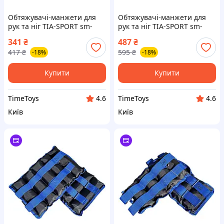
Обтяжувачі-манжети для
Обтяжувачі-манжети для
рук та ніг TIA-SPORT sm-
рук та ніг TIA-SPORT sm-
1349, 2x0,75 кг, Time Toys
1352, 2x2,0 кг, Time Toys
341
₴
487
₴
417
₴
595
₴
-18%
-18%
Купити
Купити
TimeToys
TimeToys
4.6
4.6
Київ
Київ