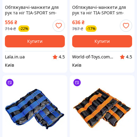
Обтяжувачі-манжети для
Обтяжувачі-манжети для
рук та ніг TIA-SPORT sm-
рук та ніг TIA-SPORT sm-
1353, 2x2,5 кг, Lala.in.ua
1355, 2x3,5 кг, World-of-Toys
556
₴
636
₴
714
₴
767
₴
-22%
-17%
Купити
Купити
Lala.in.ua
World-of-Toys.com.ua
4.5
4.5
Київ
Київ