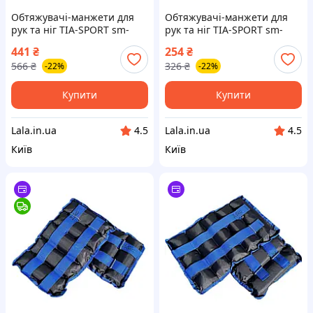
Обтяжувачі-манжети для
Обтяжувачі-манжети для
рук та ніг TIA-SPORT sm-
рук та ніг TIA-SPORT sm-
1351, 2x1,5 кг, Lala.in.ua
1347, 2x0,25 кг, Lala.in.ua
441
₴
254
₴
566
₴
326
₴
-22%
-22%
Купити
Купити
Lala.in.ua
Lala.in.ua
4.5
4.5
Київ
Київ