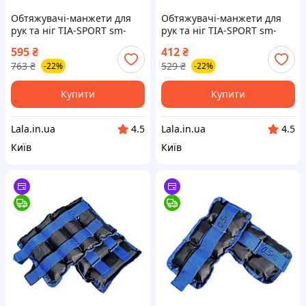
Обтяжувачі-манжети для
Обтяжувачі-манжети для
рук та ніг TIA-SPORT sm-
рук та ніг TIA-SPORT sm-
1354, 2x3,0 кг, Lala.in.ua
1350, 2x1,0 кг, Lala.in.ua
595
₴
412
₴
763
₴
529
₴
-22%
-22%
Купити
Купити
Lala.in.ua
Lala.in.ua
4.5
4.5
Київ
Київ