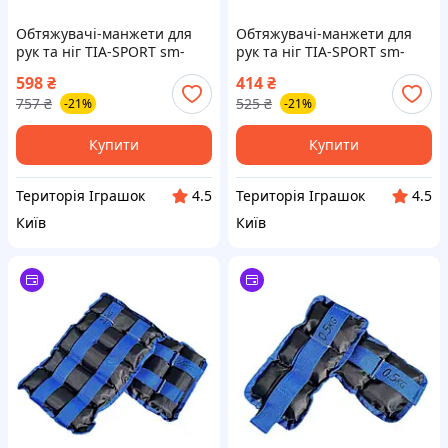
Обтяжувачі-манжети для
Обтяжувачі-манжети для
рук та ніг TIA-SPORT sm-
рук та ніг TIA-SPORT sm-
1354, 2x3,0 кг, Land of Toys
1350, 2x1,0 кг, Land of Toys
598
₴
414
₴
757
₴
525
₴
-21%
-21%
Купити
Купити
Територія Іграшок
Територія Іграшок
4.5
4.5
Київ
Київ