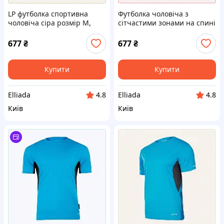
LP футболка спортивна
Футболка чоловіча з
чоловіча сіра розмір M,
сітчастими зонами на спині
K7753417X
сіра 77T534HB16
677
₴
677
₴
Купити
Купити
Elliada
Elliada
4.8
4.8
Київ
Київ