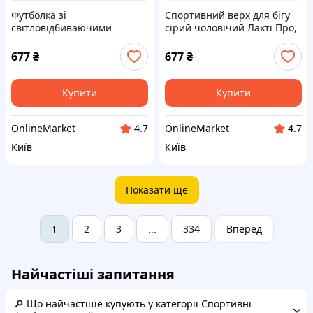
Футболка зі
Спортивний верх для бігу
світловідбиваючими
сірий чоловічий Лахті Про,
елементами 2XL чоловіча
7EK753416A
спортивна 77A5341E4
677
₴
677
₴
Купити
Купити
OnlineMarket
OnlineMarket
4.7
4.7
Київ
Київ
Показати ще
2
3
334
Вперед
1
...
Найчастіші запитання
🔎 Що найчастіше купують у категорії Спортивні