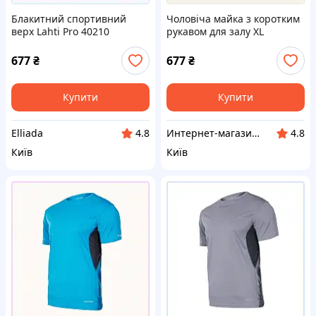
Блакитний спортивний
Чоловіча майка з коротким
верх Lahti Pro 40210
рукавом для залу XL
оригінал 7B75A3P412
775C3AC413
677
₴
677
₴
Купити
Купити
Elliada
Интернет-магазин TVOЁ
4.8
4.8
Київ
Київ