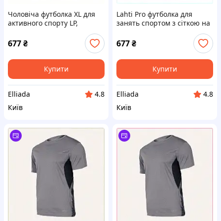
Чоловіча футболка XL для
Lahti Pro футболка для
активного спорту LP,
занять спортом з сіткою на
775341EX3
спині 7X7534X11B
677
₴
677
₴
Купити
Купити
Elliada
Elliada
4.8
4.8
Київ
Київ