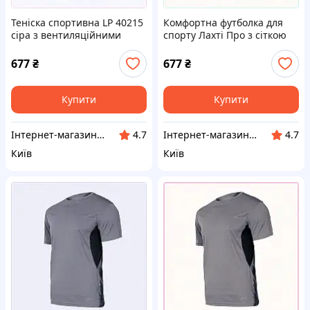
Теніска спортивна LP 40215
Комфортна футболка для
сіра з вентиляційними
спорту Лахті Про з сіткою
вставками, H7P75341C6
на спині, 77A53M4C17
677
₴
677
₴
Купити
Купити
Інтернет-магазин ShopNow
Інтернет-магазин ShopNow
4.7
4.7
Київ
Київ