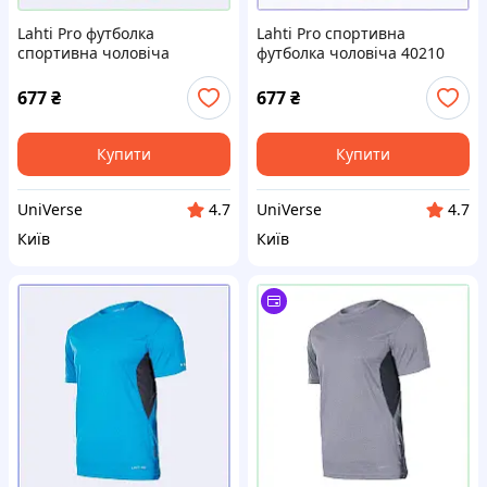
Lahti Pro футболка
Lahti Pro спортивна
спортивна чоловіча
футболка чоловіча 40210
блакитна щільність 120
775341K3E
775KK3414
677
₴
677
₴
Купити
Купити
UniVerse
UniVerse
4.7
4.7
Київ
Київ