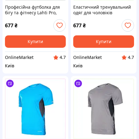
Професійна футболка для
Еластичний тренувальний
бігу та фітнесу Lahti Pro,
одяг для чоловіків
7753XB415H
блакитний 7B7B5341C3
677
₴
677
₴
Купити
Купити
OnlineMarket
OnlineMarket
4.7
4.7
Київ
Київ