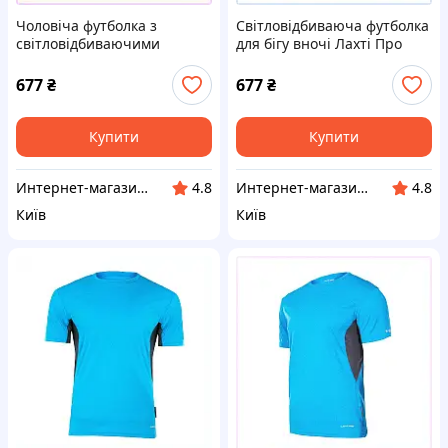
Чоловіча футболка з
Світловідбиваюча футболка
світловідбиваючими
для бігу вночі Лахті Про
елементами блакитна LP
сіра, 775341EEC7
7T7534C11X
677
₴
677
₴
Купити
Купити
Интернет-магазин TVOЁ
Интернет-магазин TVOЁ
4.8
4.8
Київ
Київ