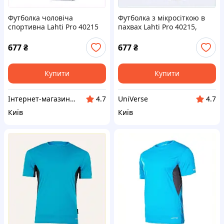
Футболка чоловіча
Футболка з мікросіткою в
спортивна Lahti Pro 40215
пахвах Lahti Pro 40215,
2XL Сіра, 7753E41K5
775AAP3415
677
₴
677
₴
Купити
Купити
Інтернет-магазин ShopNow
UniVerse
4.7
4.7
Київ
Київ