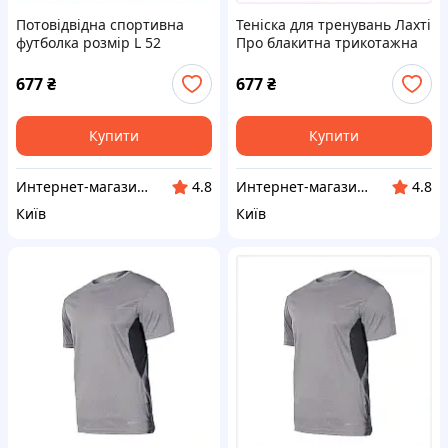
Потовідвідна спортивна
Теніска для тренувань Лахті
футболка розмір L 52
Про блакитна трикотажна
блакитного кольору,
XXL 775KH3414
7753E412B
677
₴
677
₴
Купити
Купити
Интернет-магазин TVOЁ
Интернет-магазин TVOЁ
4.8
4.8
Київ
Київ