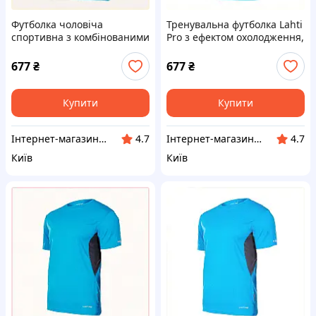
Футболка чоловіча
Тренувальна футболка Lahti
спортивна з комбінованими
Pro з ефектом охолодження,
вставками сітки 7753H41K2
7EK753413
677
₴
677
₴
Купити
Купити
Інтернет-магазин ShopNow
Інтернет-магазин ShopNow
4.7
4.7
Київ
Київ