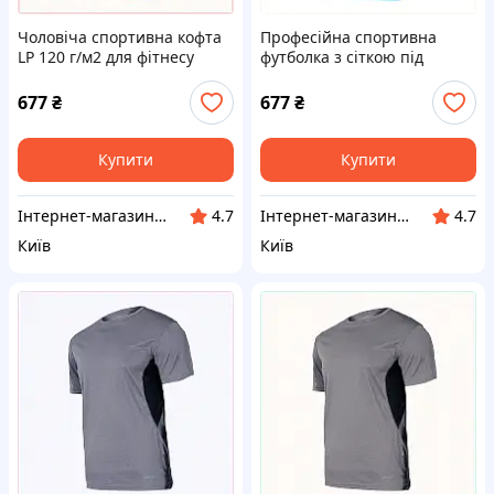
Чоловіча спортивна кофта
Професійна спортивна
LP 120 г/м2 для фітнесу
футболка з сіткою під
блакитна 77A53B4K14
пахвами LP 7CB7K53411
677
₴
677
₴
Купити
Купити
Інтернет-магазин ShopNow
Інтернет-магазин ShopNow
4.7
4.7
Київ
Київ