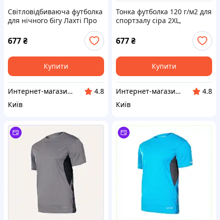
Світловідбиваюча футболка
Тонка футболка 120 г/м2 для
для нічного бігу Лахті Про
спортзалу сіра 2XL,
54, P7753416AB
7TP753415
677
₴
677
₴
Купити
Купити
Интернет-магазин TVOЁ
Интернет-магазин TVOЁ
4.8
4.8
Київ
Київ