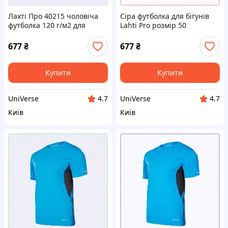
Лахті Про 40215 чоловіча
Сіра футболка для бігунів
футболка 120 г/м2 для
Lahti Pro розмір 50
фітнесу 7H753A416
7E75341T7
677
₴
677
₴
Купити
Купити
UniVerse
UniVerse
4.7
4.7
Київ
Київ