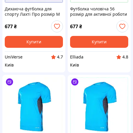
Дихаюча футболка для
Футболка чоловіча 56
спорту Лахті Про розмір М
розмір для активної роботи
7ME75341E1
сіра, 77E5E341K5
677
₴
677
₴
Купити
Купити
UniVerse
Elliada
4.7
4.8
Київ
Київ