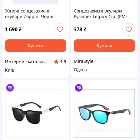
Жіночі сонцезахисні
Сонцезахисні окуляри
окуляри Zoppini Чорні
Pyramex Legacy Сірі (PM-
(8887) C94849PM8
LEGA-GR)
1 690
₴
378
₴
Купити
Купити
MiraStyle
Интер​нет-ка​т​ал​​ог ски​​д​ок "МОДНИК"
4.9
Одеса
Київ