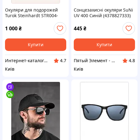
Окуляри для подорожей
Сонцезахисні окуляри SuNi
Turok Steinhardt STR004-
UV 400 Синій (4378827333)
0220 чорні E669H140B5
BM846828H3
1 000
₴
445
₴
Купити
Купити
Интернет-каталог скидок "Гривна Маркет"
Пятый Элемент - всё, что вам нужно
4.7
4.8
Київ
Київ