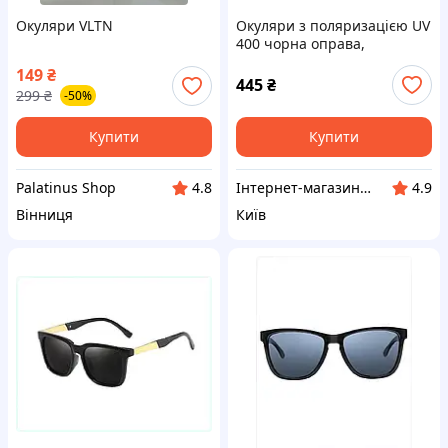
Окуляри VLTN
Окуляри з поляризацією UV
400 чорна оправа,
X8468285K
149
₴
445
₴
299
₴
-50%
Купити
Купити
Palatinus Shop
Інтернет-магазин NeonLemon
4.8
4.9
Вінниця
Київ