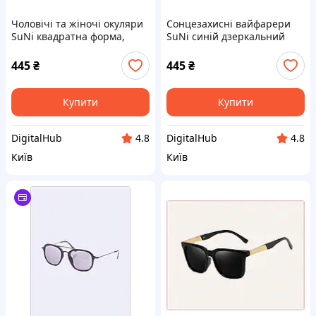
Чоловічі та жіночі окуляри
Сонцезахисні вайфарери
SuNi квадратна форма,
SuNi синій дзеркальний
B84T6H8285
блиск 846BA8283E
445
₴
445
₴
Купити
Купити
DigitalHub
DigitalHub
4.8
4.8
Київ
Київ