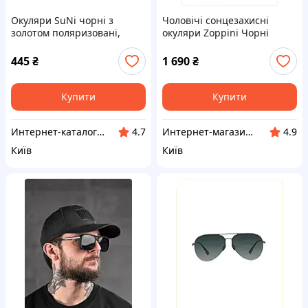
Окуляри SuNi чорні з
Чоловічі сонцезахисні
золотом поляризовані,
окуляри Zoppini Чорні
HMH8468285
(8886) 948X489P
445
₴
1 690
₴
Купити
Купити
Интернет-каталог скидок "Профит плюс"
Интернет-магазин "SmartShop"
4.7
4.9
Київ
Київ