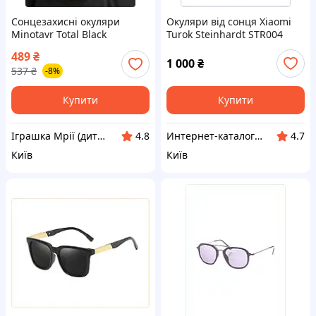
Сонцезахисні окуляри
Окуляри від сонця Xiaomi
Minotavr Total Black
Turok Steinhardt STR004
полимерні лінзи пластикові
чорний глянець, 6C691405A
489
₴
оправи 9218-TD
1 000
₴
537
₴
-8%
Купити
Купити
Іграшка Мрії (дитячі, авто, туризм)
Интернет-каталог скидок "Профит плюс"
4.8
4.7
Київ
Київ