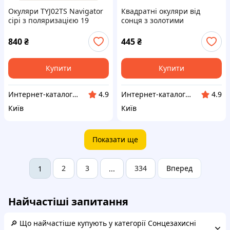
Окуляри TYJ02TS Navigator
Квадратні окуляри від
сірі з поляризацією 19
сонця з золотими
грам, X882657HK1
вставками, 8468EA28M5
840
₴
445
₴
Купити
Купити
Интерн​ет-кат​а​л​ог ск​​и​до​к "GALANTI"
Инт​е​​рн​ет-кат​алог ск​​идок "KIEVSALES.COM"
4.9
4.9
Київ
Київ
Показати ще
2
3
334
Вперед
1
...
Найчастіші запитання
🔎 Що найчастіше купують у категорії Сонцезахисні