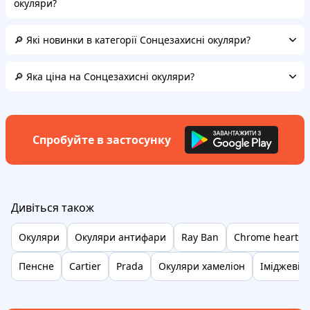
окуляри?
🔎 Які новинки в категорії Сонцезахисні окуляри?
🔎 Яка ціна на Сонцезахисні окуляри?
Спробуйте в застосунку
Дивіться також
Окуляри
Окуляри антифари
Ray Ban
Chrome hearts 
Пенсне
Cartier
Prada
Окуляри хамеліон
Іміджеві 