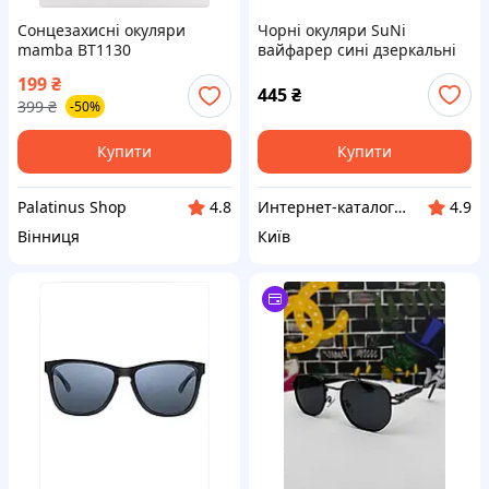
Сонцезахисні окуляри
Чорні окуляри SuNi
mamba ВТ1130
вайфарер сині дзеркальні
UV400 E84682H83
199
₴
445
₴
399
₴
-50%
Купити
Купити
Palatinus Shop
Интерн​ет-кат​а​л​ог ск​​и​до​к "GALANTI"
4.8
4.9
Вінниця
Київ