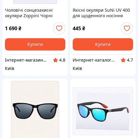
Чоловічі сонцезахисні
Якісні окуляри SuNi UV 400
окуляри Zoppini Чорні
для щоденного носіння
(8886), 948M489T
846TA8285
1 690
₴
445
₴
Купити
Купити
Інтернет-магазин enJoy
Интернет-каталог скидок "Гривна Маркет"
4.8
4.7
Київ
Київ