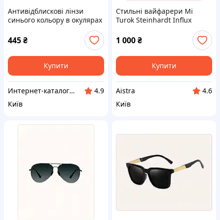
Антивідблискові лінзи
Стильні вайфарери Mi
синього кольору в окулярах
Turok Steinhardt Influx
SuNi C84682M83
Traveler TR90 669X140A5
445
₴
1 000
₴
Купити
Купити
Интер​нет-ка​т​ал​​ог ски​​д​ок "МОДНИК"
Aistra
4.9
4.6
Київ
Київ