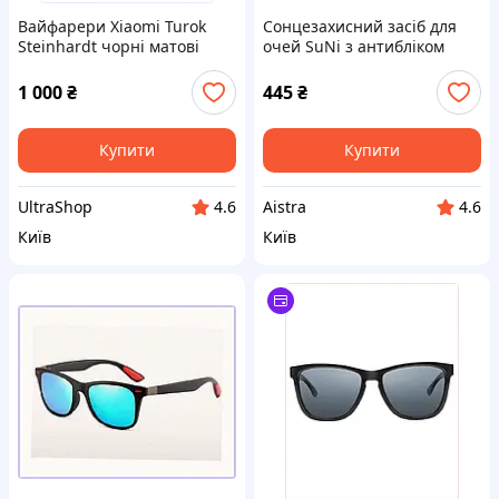
Вайфарери Xiaomi Turok
Сонцезахисний засіб для
Steinhardt чорні матові
очей SuNi з антибліком
унісекс, 66914HTK05
синій A84A68283C
1 000
₴
445
₴
Купити
Купити
UltraShop
Aistra
4.6
4.6
Київ
Київ