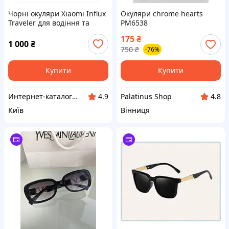
Чорні окуляри Xiaomi Influx
Окуляри chrome hearts
Traveler для водіння та
РМ6538
міста 6M691405M
175
₴
1 000
₴
750
₴
-76%
Купити
Купити
Интерн​ет-кат​а​л​ог ск​​и​до​к "GALANTI"
Palatinus Shop
4.9
4.8
Київ
Вінниця