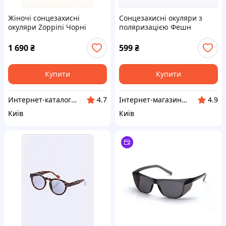
Жіночі сонцезахисні
Сонцезахисні окуляри з
окуляри Zoppini Чорні
поляризацією Фешн
(8887) 9484M9H8
чоловічі 415-416
LuckyLOOK, 853XK0M052
1 690
₴
599
₴
Купити
Купити
Интернет-каталог скидок "Профит плюс"
Інтернет-магазин NeonLemon
4.7
4.9
Київ
Київ