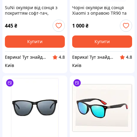
SuNi окуляри від сонця з
Чорні окуляри від сонця
покриттям софт-тач,
Xiaomi з оправою TR90 та
E8P46828E5
футляром MP66M91405
445
₴
1 000
₴
Купити
Купити
Еврика! Тут знайдеться все!
Еврика! Тут знайдеться все!
4.8
4.8
Київ
Київ