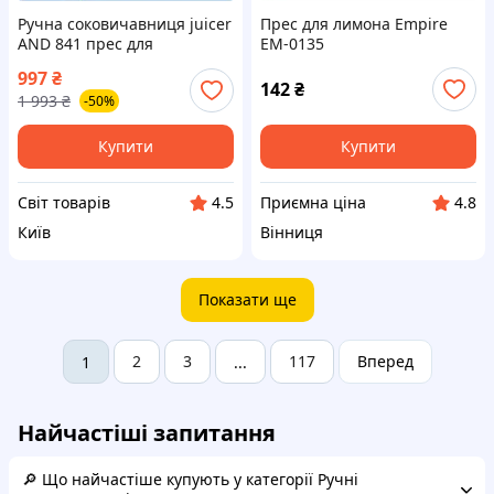
Ручна соковичавниця juicer
Прес для лимона Empire
AND 841 прес для
EM-0135
цитрусових із важільним
997
₴
механізмом для
142
₴
1 993
₴
-50%
домашнього використання
Купити
Купити
Cвіт товарів
Приємна ціна
4.5
4.8
Київ
Вінниця
Показати ще
2
3
117
Вперед
1
...
Найчастіші запитання
🔎 Що найчастіше купують у категорії Ручні