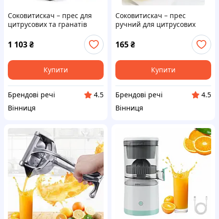
Соковитискач – прес для
Соковитискач – прес
цитрусових та гранатів
ручний для цитрусових
Juicemax 22х10х8 см
1 103
₴
165
₴
Купити
Купити
Брендові речі
Брендові речі
4.5
4.5
Вінниця
Вінниця