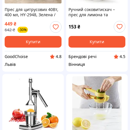
Прес для цитрусових 40Вт,
Ручний соковитискач –
400 мл, HY-2948, Зелена /
прес для лимона та
Електросоковижималка /
цитрусових
449
₴
Соковижималка для
153
₴
642
₴
-30%
цитрусових
Купити
Купити
GoodChoise
Брендові речі
4.8
4.5
Львів
Вінниця