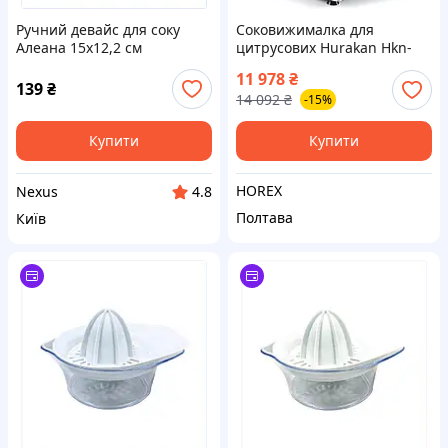
Ручний девайс для соку
Соковижималка для
Алеана 15х12,2 см
цитрусових Hurakan Hkn-
B8M794920
agrl з пресом
11 978
₴
139
₴
14 092
₴
-15%
Купити
Купити
HOREX
Nexus
4.8
Полтава
Київ