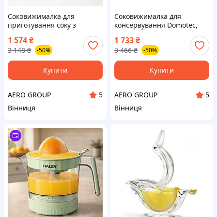
Соковижималка для
Соковижималка для
приготування соку з
консервування Domotec,
фруктів RAF R.2805 250 Вт,
Соковижималка з двома
1 574
₴
1 733
₴
Електрична соковижималка
швидкостями для імбиру
3 148
₴
3 466
₴
-50%
-50%
для соку LZ-63
HV-36
Купити
Купити
AERO GROUP
AERO GROUP
5
5
Вінниця
Вінниця