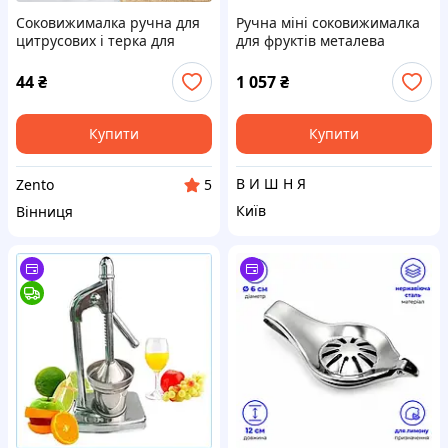
Соковижималка ручна для
Ручна міні соковижималка
цитрусових і терка для
для фруктів металева
овочів Синій
44
₴
1 057
₴
Купити
Купити
В И Ш Н Я
Zento
5
Київ
Вінниця