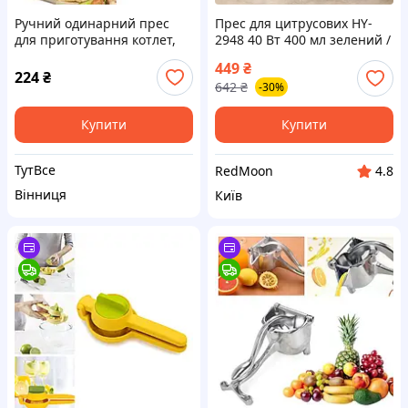
Ручний одинарний прес
Прес для цитрусових HY-
для приготування котлет,
2948 40 Вт 400 мл зелений /
гамбургерів Stufz Sliders
Електросоковижималка /
449
₴
PR3
Соковижималка для
224
₴
642
₴
-30%
цитрусових
Купити
Купити
ТутВсе
RedMoon
4.8
Вінниця
Київ