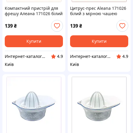
Компактний пристрій для
Цитрус-прес Aleana 171026
фрешу Алеана 171026 білий
білий з мірною чашею
87BB94920C
M8794M92B0
139
₴
139
₴
Купити
Купити
Инт​е​​рн​ет-кат​алог ск​​идок "KIEVSALES.COM"
Инте​рнет​-кат​алог ск​​идок "BAGSPACE"
4.9
4.9
Київ
Київ