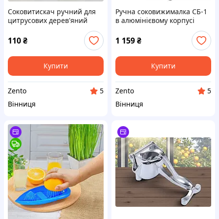
Соковитискач ручний для
Ручна соковижималка СБ-1
цитрусових дерев'яний
в алюмінієвому корпусі
ПААЗ Полтава
110
₴
1 159
₴
Купити
Купити
Zento
Zento
5
5
Вінниця
Вінниця