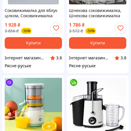
Соковижималка для яблук
Шнекова соковижималка,
цілком, Соковижималка
Шнекова соковижималка
шнекова професійна,
відмінності, Гарна
1 928
₴
1 786
₴
Цитрусові соковижималки,
соковижималка для моркви,
3 856
₴
3 572
₴
-50%
-50%
ITR
Сік з абрикоса в
соковижималці, ITR
Купити
Купити
Інтернет магазин Єнот
Інтернет магазин Єнот
3.8
3.8
Рясне-руське
Рясне-руське