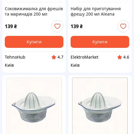
Соковижималка для фрешів
Набір для приготування
та маринадів 200 мл
фрешу 200 мл Aleana
X879A4920
пластик 8KT794920E
139
₴
139
₴
Купити
Купити
TehnoHub
ElektroMarket
4.7
4.6
Київ
Київ