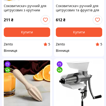
Соковитискач ручний для
Соковитискач ручний для
цитрусових з крутним
цитрусових та фруктів для
притискним механізмом
фрешу з затискачем
211
₴
612
₴
Купити
Купити
Zento
Zento
5
5
Вінниця
Вінниця