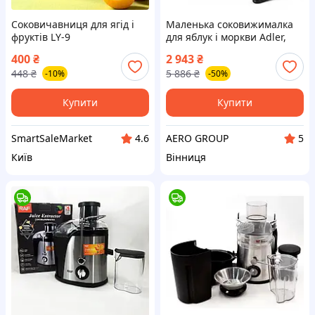
Соковичавниця для ягід і
Маленька соковижималка
фруктів LY-9
для яблук і моркви Adler,
Соковижималка для
400
₴
2 943
₴
твердих плодів KD-17
448
₴
5 886
₴
-10%
-50%
Купити
Купити
SmartSaleMarket
AERO GROUP
4.6
5
Київ
Вінниця