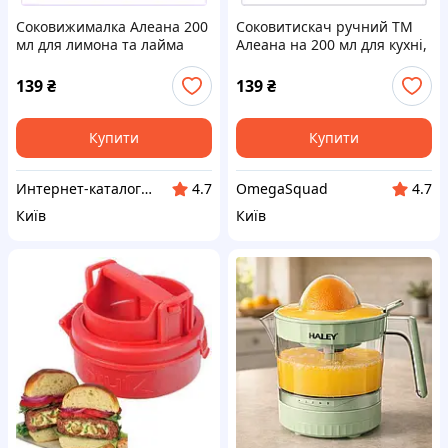
Соковижималка Алеана 200
Соковитискач ручний ТМ
мл для лимона та лайма
Алеана на 200 мл для кухні,
8EXC794920
87949PM20
139
₴
139
₴
Купити
Купити
Интернет-каталог скидок "Гривна Маркет"
OmegaSquad
4.7
4.7
Київ
Київ