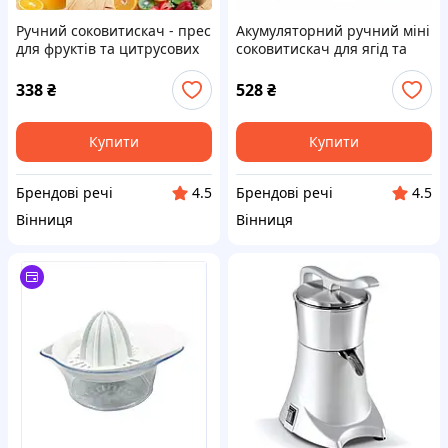
Ручний соковитискач - прес
Акумуляторний ручний міні
для фруктів та цитрусових
соковитискач для ягід та
Hand Juicer металевий із
фруктів · Електричний
затискачем
компактний соковитискач
338
₴
528
₴
Купити
Купити
Брендові речі
Брендові речі
4.5
4.5
Вінниця
Вінниця