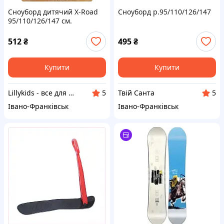
Сноуборд дитячий X-Road
Сноуборд р.95/110/126/147
95/110/126/147 см.
512
₴
495
₴
Купити
Купити
Lillykids - все для дітей!
Твій Санта
5
5
Івано-Франківськ
Івано-Франківськ