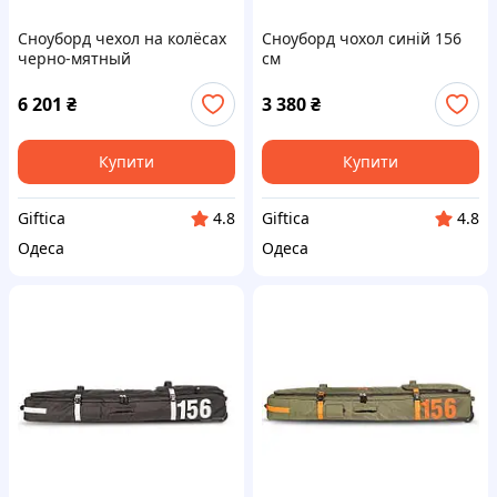
Сноуборд чехол на колёсах
Сноуборд чохол синій 156
черно-мятный
см
6 201
₴
3 380
₴
Купити
Купити
Giftica
Giftica
4.8
4.8
Одеса
Одеса