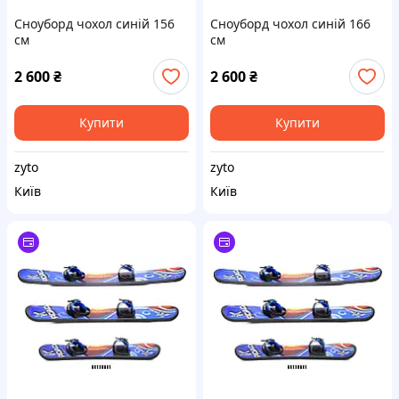
Сноуборд чохол синій 156
Сноуборд чохол синій 166
см
см
2 600
₴
2 600
₴
Купити
Купити
zyto
zyto
Київ
Київ