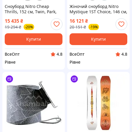
Сноуборд Nitro Cheap
Жіночий сноуборд Nitro
Thrills, 152 см, Twin, Park,
Mystique 1ST Choice, 146 см,
Black
All Mountain
15 435
₴
16 121
₴
19 294
₴
20 151
₴
-20%
-19%
Купити
Купити
ВсеОпт
ВсеОпт
4.8
4.8
Рівне
Рівне