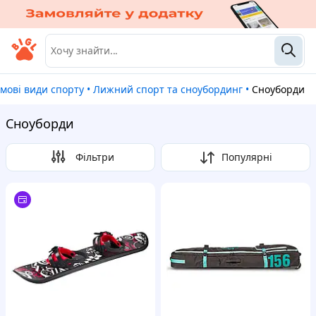
имові види спорту
•
Лижний спорт та сноубординг
•
Сноуборди
Сноуборди
Фільтри
Популярні