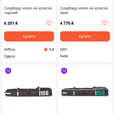
Сноуборд чохол на колесах
Сноуборд чехол на колесах
чорний
хаки
6 201
₴
4 770
₴
Купити
Купити
zyto
Giftica
4.8
Київ
Одеса