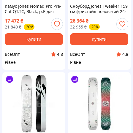
Камус Jones Nomad Pro Pre-
Сноуборд Jones Tweaker 159
Cut QT.TC, Black, р.E для
см фристайл чоловічий 24-
сплитборда
25
17 472
₴
26 364
₴
21 840
₴
32 955
₴
-20%
-20%
Купити
Купити
ВсеОпт
ВсеОпт
4.8
4.8
Рівне
Рівне