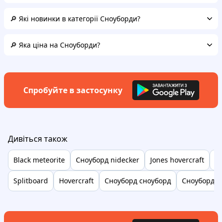
🔎 Які новинки в категорії Сноуборди?
🔎 Яка ціна на Сноуборди?
Спробуйте в застосунку
Дивіться також
Black meteorite
Сноуборд nidecker
Jones hovercraft
J
Splitboard
Hovercraft
Сноуборд сноуборд
Сноуборди 