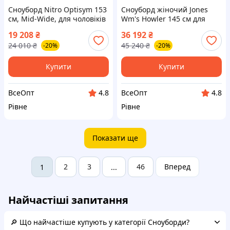
Сноуборд Nitro Optisym 153
Сноуборд жіночий Jones
см, Mid-Wide, для чоловіків
Wm's Howler 145 см для
та жінок
фрирайду FW 25-26
19 208
₴
36 192
₴
24 010
₴
45 240
₴
-20%
-20%
Купити
Купити
ВсеОпт
ВсеОпт
4.8
4.8
Рівне
Рівне
Показати ще
2
3
46
Вперед
1
...
Найчастіші запитання
🔎 Що найчастіше купують у категорії Сноуборди?