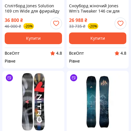
Сплітборд Jones Solution
Сноуборд жіночий Jones
169 cm Wide для фрирайду
Wm's Tweaker 146 см для
фристайлу FW 25-26
36 800
₴
26 988
₴
46 000
₴
33 735
₴
-20%
-20%
Купити
Купити
ВсеОпт
ВсеОпт
4.8
4.8
Рівне
Рівне