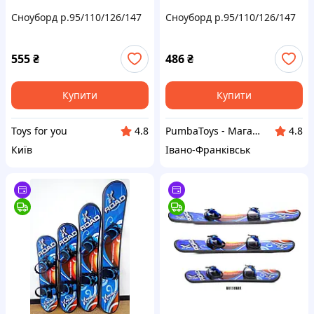
Сноуборд р.95/110/126/147
Сноуборд р.95/110/126/147
555
₴
486
₴
Купити
Купити
Toys for you
PumbaToys - Магазин товарів для дітей
4.8
4.8
Київ
Івано-Франківськ