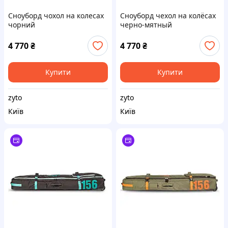
Сноуборд чохол на колесах
Сноуборд чехол на колёсах
чорний
черно-мятный
4 770
₴
4 770
₴
Купити
Купити
zyto
zyto
Київ
Київ