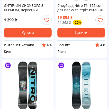
ДИТЯЧИЙ СНОУБОРД З
Сноуборд Nitro T1, 155 см,
КЕРМОМ, червоний
для парку та стріт-катання,
257E633K4
чорний
19 894
₴
1 299
₴
24 868
₴
-20%
Купити
Купити
Интер​н​ет-ка​талог ​с​​ки​док "iBag.ua"
ВсеОпт
4.4
4.8
Київ
Рівне