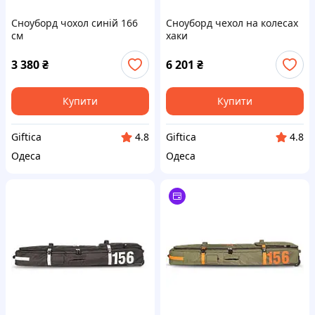
Сноуборд чохол синій 166
Сноуборд чехол на колесах
см
хаки
3 380
₴
6 201
₴
Купити
Купити
Giftica
Giftica
4.8
4.8
Одеса
Одеса