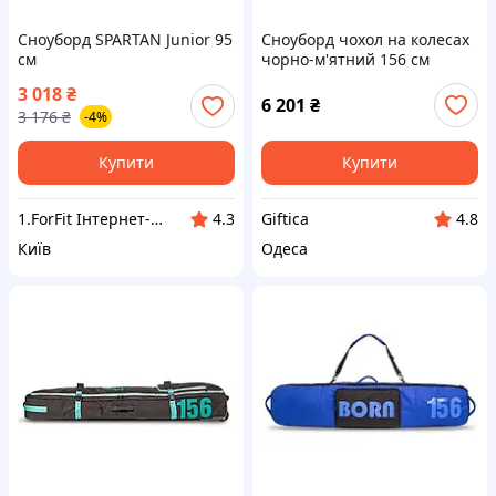
Сноуборд SPARTAN Junior 95
Сноуборд чохол на колесах
см
чорно-м'ятний 156 см
3 018
₴
6 201
₴
3 176
₴
-4%
Купити
Купити
1.ForFit Інтернет-магазин спортивних товарів
Giftica
4.3
4.8
Київ
Одеса