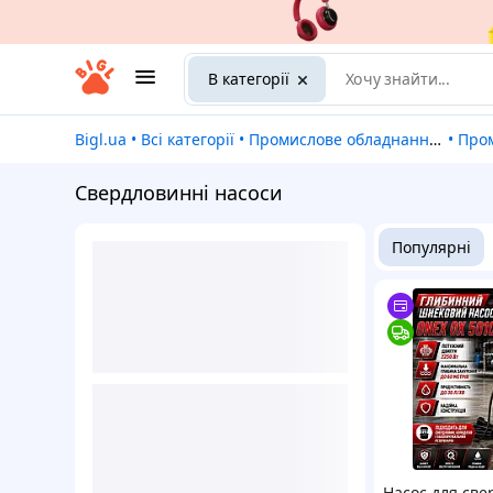
В категорії
Bigl.ua
•
Всі категорії
•
Промислове обладнання та верстати
•
Про
Свердловинні насоси
Популярні
Насос для св