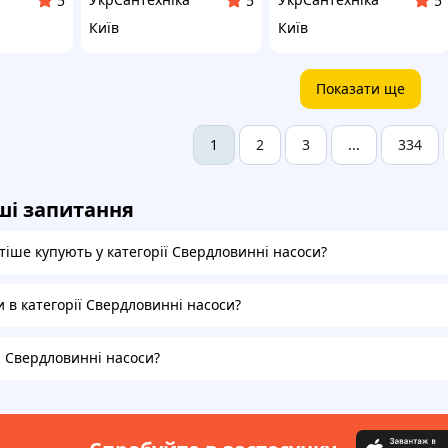
5
5
5
Київ
Київ
Показати ще
2
3
334
1
...
ші запитання
тіше купують у категорії Свердловинні насоси?
и в категорії Свердловинні насоси?
а Свердловинні насоси?