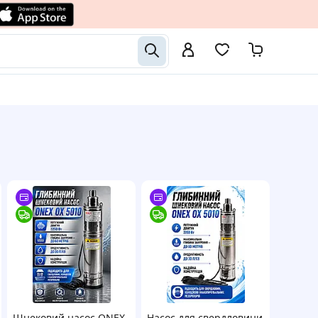
Шнековий насос ONEX,
Насос для свердловини