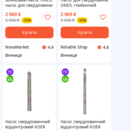
насос для свердловини
ONEX, глибинний
30 л/хв, глибинний
насос 2250 Вт,
2 969
₴
2 969
₴
насос для води,
шнековий насос,
5 938
₴
5 938
₴
-50%
-50%
занурювальний насос
занурювальний насос
до 60 м
Купити
Купити
NovaMarket
Reliable Shop
4.9
4.8
Вінниця
Вінниця
Насос свердловинний
Насос свердловинний
відцентровий KOER
відцентровий KOER