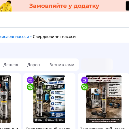
мислові насоси
•
Свердловинні насоси
Дешеві
Дорогі
Зі знижками
ердловини
Свердловинний насос
Занурювальний насос