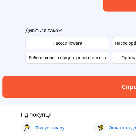
Дивіться також
Насоси lowara
Насос opt
Робоче колесо відцентрового насоса
Optima
Спро
Гід покупця
Пошук товару
Оплата та до