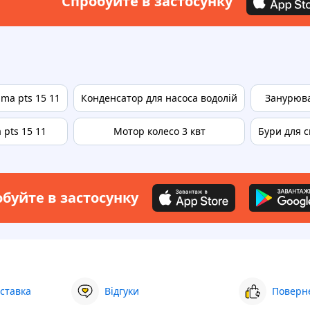
Спробуйте в застосунку
ima pts 15 11
Конденсатор для насоса водолій
Занурюва
 pts 15 11
Мотор колесо 3 квт
Бури для 
буйте в застосунку
ставка
Відгуки
Поверне