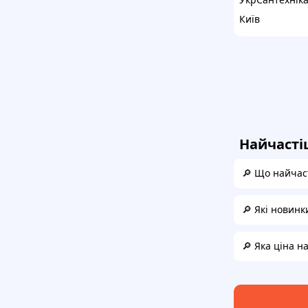
Київ
Найчасті
🔎 Що найчас
🔎 Які новинк
🔎 Яка ціна н