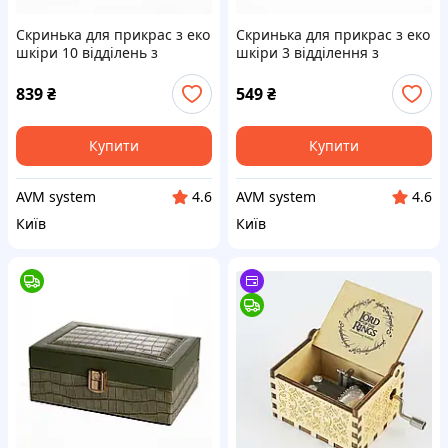
Скринька для прикрас з еко
Скринька для прикрас з еко
шкіри 10 відділень з
шкіри 3 відділення з
дзеркалом 20×14×8 см
дзеркалом 16×10×6 см
Чорний HP-5-19B
Сірий HP-5-18G
839
₴
549
₴
Купити
Купити
AVM system
AVM system
4.6
4.6
Київ
Київ