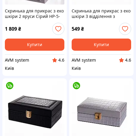
Скринька для прикрас з еко
Скринька для прикрас з еко
шкіри 2 яруси Сірий HP-5-
шкіри 3 відділення з
35G
дзеркалом 16×10×6 см
Зелений HP-5-18GR
1 809
₴
549
₴
Купити
Купити
AVM system
AVM system
4.6
4.6
Київ
Київ