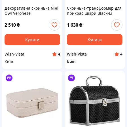
Декоративна скринька міні
Скринька-трансформер для
Owl Veronese
прикрас шкіри Black-Li
Lefard
2 510
₴
1 630
₴
Купити
Купити
Wish-Vista
Wish-Vista
4
4
Київ
Київ