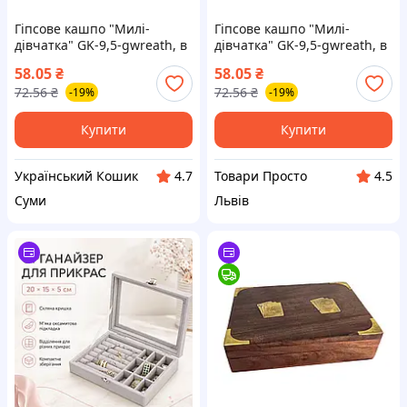
Гіпсове кашпо "Милі-
Гіпсове кашпо "Милі-
дівчатка" GK-9,5-gwreath, в
дівчатка" GK-9,5-gwreath, в
асортименті
асортименті
58.05
₴
58.05
₴
72.56
₴
72.56
₴
-19%
-19%
Купити
Купити
Український Кошик
Товари Просто
4.7
4.5
Суми
Львів