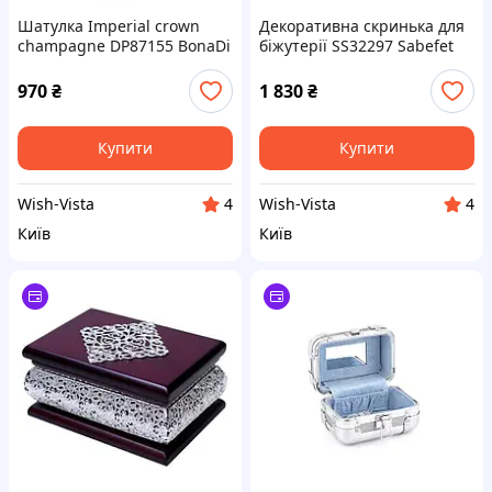
Шатулка Imperial crown
Декоративна скринька для
champagne DP87155 BonaDi
біжутерії SS32297 Sabefet
970
₴
1 830
₴
Купити
Купити
Wish-Vista
Wish-Vista
4
4
Київ
Київ