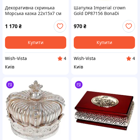
Декоративна скринька
Шатулка Imperial crown
Морська казка 22х15х7 см
Gold DP87156 BonaDi
AL226554 Lefard
1 170
₴
970
₴
Купити
Купити
Wish-Vista
Wish-Vista
4
4
Київ
Київ