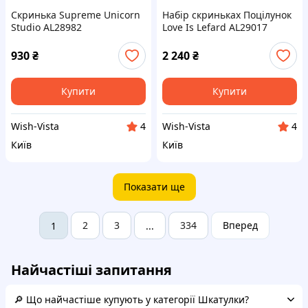
Скринька Supreme Unicorn
Набір скриньках Поцілунок
Studio AL28982
Love Is Lefard AL29017
930
₴
2 240
₴
Купити
Купити
Wish-Vista
Wish-Vista
4
4
Київ
Київ
Показати ще
2
3
334
Вперед
1
...
Найчастіші запитання
🔎 Що найчастіше купують у категорії Шкатулки?