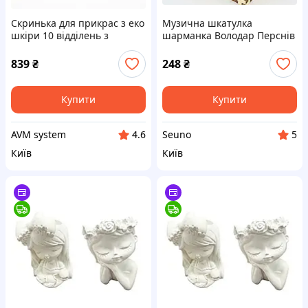
Скринька для прикрас з еко
Музична шкатулка
шкіри 10 відділень з
шарманка Володар Перснів
дзеркалом 20×14×8 см
The Lord Of The Rings,
Зелений HP-5-19GR
ручна дерев'яна для
839
₴
248
₴
фанатів та колекціонерів
Купити
Купити
AVM system
Seuno
4.6
5
Київ
Київ