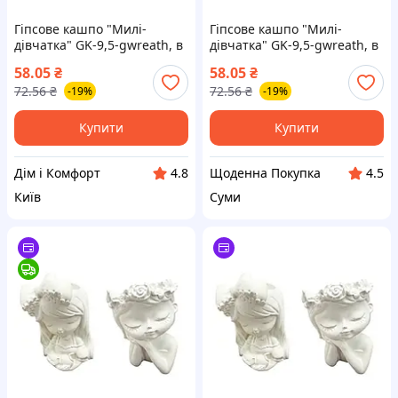
Гіпсове кашпо "Милі-
Гіпсове кашпо "Милі-
дівчатка" GK-9,5-gwreath, в
дівчатка" GK-9,5-gwreath, в
асортименті
асортименті
58.05
₴
58.05
₴
72.56
₴
72.56
₴
-19%
-19%
Купити
Купити
Дім і Комфорт
Щоденна Покупка
4.8
4.5
Київ
Суми