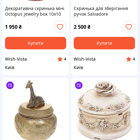
Декоративна скринька міні
Скринька для зберігання
Octopus jewelry box 10х10
ручок Salvadore
см Veronese
PN/3011/16.BL чорний
1 950
₴
2 500
₴
Купити
Купити
Wish-Vista
Wish-Vista
4
4
Київ
Київ