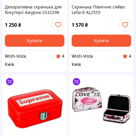
Декоративна скринька для
Скринька Північне сяйво
біжутерії Ажурна SS32298
Lefard AL2555
Sabefet
1 250
₴
1 570
₴
Купити
Купити
Wish-Vista
Wish-Vista
4
4
Київ
Київ