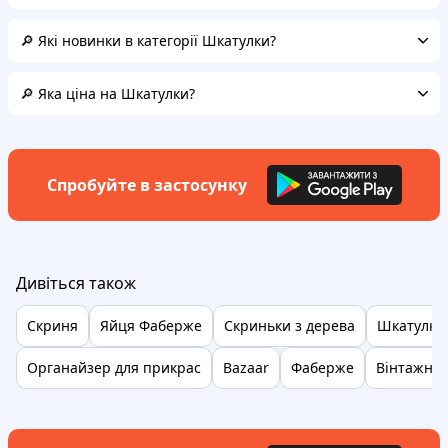
🔎 Які новинки в категорії Шкатулки?
🔎 Яка ціна на Шкатулки?
Спробуйте в застосунку
Дивіться також
Скриня
Яйця Фаберже
Скриньки з дерева
Шкатулка 
Органайзер для прикрас
Bazaar
Фаберже
Вінтажні 