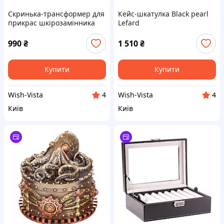
Скринька-трансформер для
Кейс-шкатулка Black pearl
прикрас шкірозамінника
Lefard
Pudra Lefard
990
₴
1 510
₴
Купити
Купити
Wish-Vista
Wish-Vista
4
4
Київ
Київ