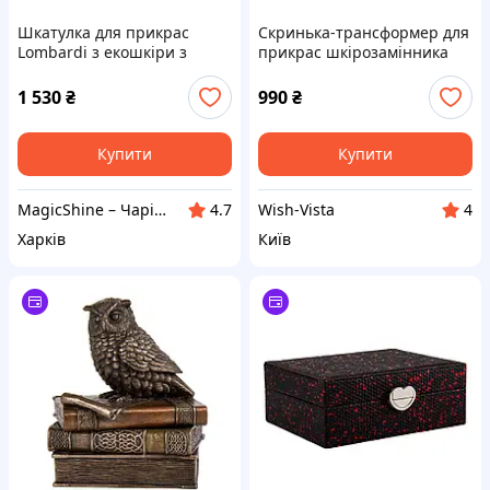
Шкатулка для прикрас
Скринька-трансформер для
Lombardi з екошкіри з
прикрас шкірозамінника
дзеркалом та замком
Pinkler Lefard
1 530
₴
990
₴
Купити
Купити
MagicShine – Чарівне сяйво у кожному виробі
Wish-Vista
4.7
4
Харків
Київ