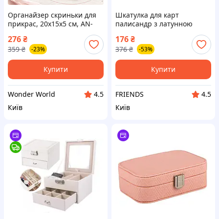
Органайзер скриньки для
Шкатулка для карт
прикрас, 20х15х5 см, AN-
палисандр з латунною
5857 Сірий/Шкатулка для
інкрустацією та
276
₴
176
₴
біжутерії/ Органайзер для
перегородкою
359
₴
376
₴
-23%
-53%
зберігання прикрас
Купити
Купити
Wonder World
FRIENDS
4.5
4.5
Київ
Київ