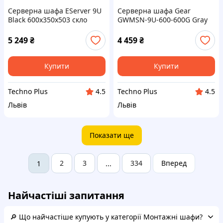
Серверна шафа EServer 9U
Серверна шафа Gear
Black 600х350х503 скло
GWMSN-9U-600-600G Gray
9U 19 600x600x450 мм, +
полиця 19
5 249
₴
4 459
₴
Купити
Купити
Techno Plus
Techno Plus
4.5
4.5
Львів
Львів
Показати ще
2
3
334
Вперед
1
...
Найчастіші запитання
🔎 Що найчастіше купують у категорії Монтажні шафи?