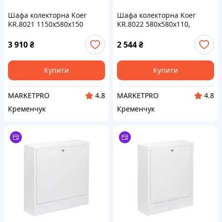
Шафа колекторна Koer
Шафа колекторна Koer
KR.8021 1150x580x150
KR.8022 580x580x110,
(зовнішня) (KR3203)
внутрішня (KR3205)
3 910
₴
2 544
₴
Купити
Купити
MARKETPRO
MARKETPRO
4.8
4.8
Кременчук
Кременчук