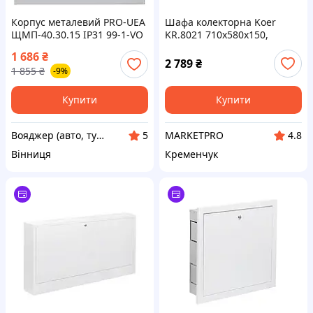
Корпус металевий PRO-UEA
Шафа колекторна Koer
ЩМП-40.30.15 IP31 99-1-VO
KR.8021 710x580x150,
зовнішня (KR3200)
1 686
₴
2 789
₴
1 855
₴
-9%
Купити
Купити
Вояджер (авто, туризм, спорт)
MARKETPRO
5
4.8
Вінниця
Кременчук