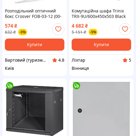
Розподільний оптичний
Комутаційна шафа Trinix
бокс Crosver FOB-03-12 (00-
TRX-9U/600x450x503 Black
0-vart)
[99-1-liht]
574
₴
4 682
₴
632
₴
5 151
₴
-9%
-9%
Купити
Купити
Вартовий (туризм, полювання та рибалка)
Ліхтар
4.8
5
Київ
Вінниця