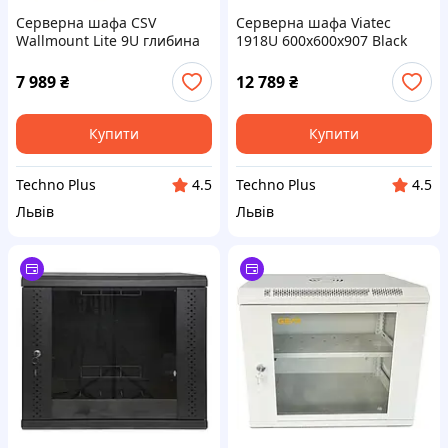
Серверна шафа CSV
Серверна шафа Viatec
Wallmount Lite 9U глибина
1918U 600x600x907 Black
580 перф (958-П-ШН)
(99-10026135)
7 989
₴
12 789
₴
Купити
Купити
Techno Plus
Techno Plus
4.5
4.5
Львів
Львів