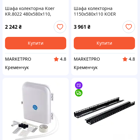
Шафа колекторна Koer
Шафа колекторна
KR.8022 480x580x110,
1150x580x110 KOER
внутрішня (KR3204)
KR.8022, внутрішня
(KR3209)
2 242
₴
3 961
₴
Купити
Купити
MARKETPRO
MARKETPRO
4.8
4.8
Кременчук
Кременчук