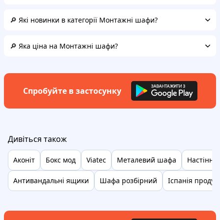
🔎 Які новинки в категорії Монтажні шафи?
🔎 Яка ціна на Монтажні шафи?
Спробуйте в застосунку
Дивіться також
Аконіт
Бокс мод
Viatec
Металевий шафа
Настінні 
Антивандальні ящики
Шафа розбірний
Іспанія продук