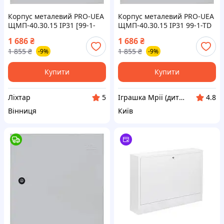
Корпус металевий PRO-UEA
Корпус металевий PRO-UEA
ЩМП-40.30.15 IP31 [99-1-
ЩМП-40.30.15 IP31 99-1-TD
liht]
1 686
₴
1 686
₴
1 855
₴
1 855
₴
-9%
-9%
Купити
Купити
Ліхтар
Іграшка Мрії (дитячі, авто, туризм)
5
4.8
Вінниця
Київ