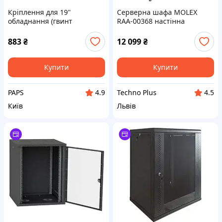
Кріплення для 19"
Серверна шафа MOLEX
обладнання (гвинт
RAA-00368 настінна
M6/16мм, гайка, шайба)
black, комплект ( пак=100
883
₴
12 099
₴
шт) Crosver (RMSK-M6-16-BZ
/ 285010) y
Купити
Купити
PAPS
Techno Plus
4.9
4.5
Київ
Львів