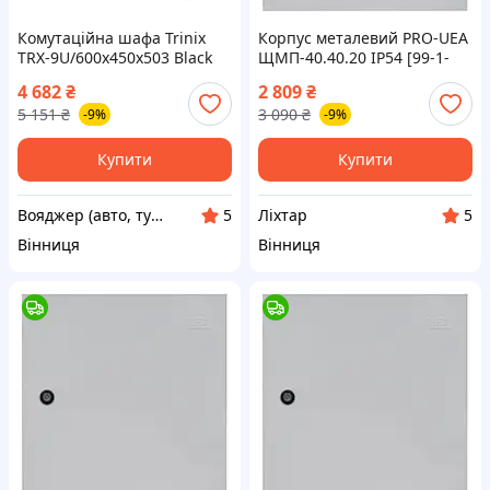
Комутаційна шафа Trinix
Корпус металевий PRO-UEA
TRX-9U/600x450x503 Black
ЩМП-40.40.20 IP54 [99-1-
99-1-VO
liht]
4 682
₴
2 809
₴
5 151
₴
3 090
₴
-9%
-9%
Купити
Купити
Вояджер (авто, туризм, спорт)
Ліхтар
5
5
Вінниця
Вінниця