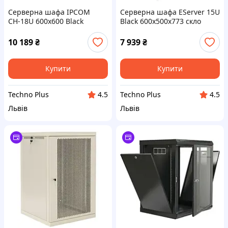
Серверна шафа IPCOM
Серверна шафа EServer 15U
СН-18U 600х600 Black
Black 600х500х773 скло
10 189
₴
7 939
₴
Купити
Купити
Techno Plus
Techno Plus
4.5
4.5
Львів
Львів