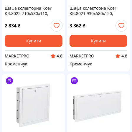
Шафа колекторна Koer
Шафа колекторна Koer
KR.8022 710x580x110,
KR.8021 930x580x150,
внутрішня (KR3206)
зовнішня (KR3202)
2 834
₴
3 362
₴
Купити
Купити
MARKETPRO
MARKETPRO
4.8
4.8
Кременчук
Кременчук