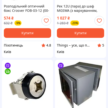
Розподільний оптичний
Рек 12U (пара) до шаф
бокс Crosver FOB-03-12 {00-
MGSWA (з маркуванням,
0-piho}
гвинтом заземлення)
574
₴
1 027
₴
632
₴
1 283
₴
-9%
-20%
Купити
Купити
Піхотинець
Things – усе, що потрібно, під рукою
4.8
5
Київ
Київ