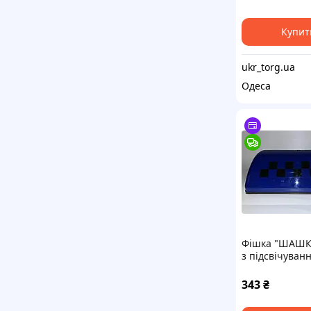
Купит
ukr_torg.ua
Одеса
Фішка "ШАШК
з підсвічуван
магніті (8шт/я
343
₴