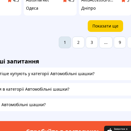
4.5
4.5
5
Одеса
Дніпро
Показати ще
2
3
9
1
...
ші запитання
тіше купують у категорії Автомобільні шашки?
и в категорії Автомобільні шашки?
на Автомобільні шашки?