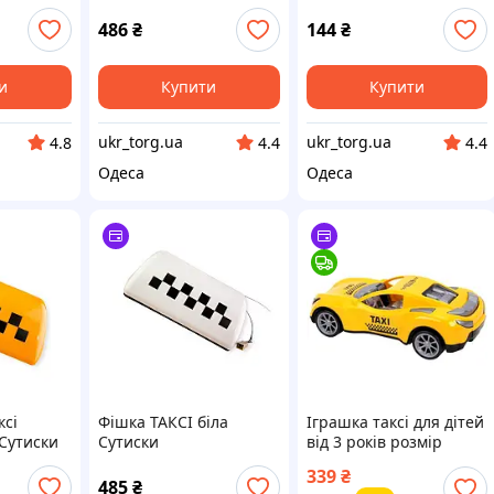
2В -
 авто на
486
₴
144
₴
и
Купити
Купити
ukr_torg.ua
ukr_torg.ua
4.8
4.4
4.4
Одеса
Одеса
ксі
Фішка ТАКСІ біла
Іграшка таксі для дітей
Сутиски
Сутиски
від 3 років розмір
38х16.5х12 см пластик
339
₴
ТехноК FK-13470
485
₴