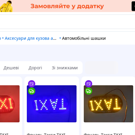
о
•
Аксесуари для кузова автомобіля
•
Автомобільні шашки
Дешеві
Дорогі
Зі знижками
TAXI
Фонарь Такси TAXI
Фонарь Такси TAXI