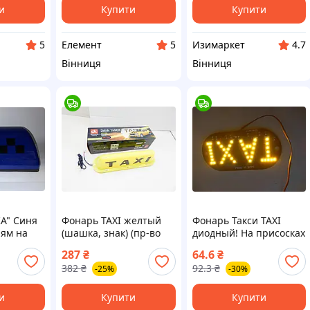
и
Купити
Купити
Елемент
Изимаркет
5
5
4.7
Вінниця
Вінниця
А" Синя
Фонарь TAXI желтый
Фонарь Такси TAXI
ням на
(шашка, знак) (пр-во
диодный! На присосках
щ)
ДК Украина) О
(на стекло) (ЦВЕТ
287
₴
64.6
₴
49051031858
БЕЛЫЙ) Габариты:
382
₴
92.3
₴
-25%
-30%
7х14см ПИР 52886
(ФОТО В РАБОТЕ
и
Купити
Купити