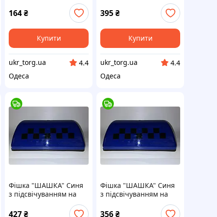
164
₴
395
₴
Купити
Купити
ukr_torg.ua
ukr_torg.ua
4.4
4.4
Одеса
Одеса
Фішка "ШАШКА" Синя
Фішка "ШАШКА" Синя
з підсвічуванням на
з підсвічуванням на
магніті (8шт/ящ)
магніті (8шт/ящ)
427
₴
356
₴