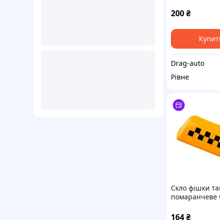
прикурювач 1
декор у салоні
200
₴
панель
Купит
Drag-auto
Рівне
Скло фішки та
помаранчеве 
164
₴