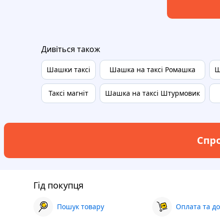
Дивіться також
Шашки таксі
Шашка на таксі Ромашка
Ш
Таксі магніт
Шашка на таксі Штурмовик
Спро
Гід покупця
Пошук товару
Оплата та до