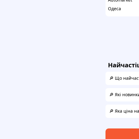
Одеса
Найчасті
🔎 Що найчас
🔎 Які новинк
🔎 Яка ціна 