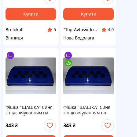
Купити
Купити
Brelokoff
"Top-Avtosvitlo" – безпека на дорозі
5
4.9
Вінниця
Нова Водолага
Фішка "ШАШКА" Синя
Фішка "ШАШКА" Синя
з підсвічуванням на
з підсвічуванням на
магніті (8шт/ящ)
магніті (8шт/ящ)
343
₴
343
₴