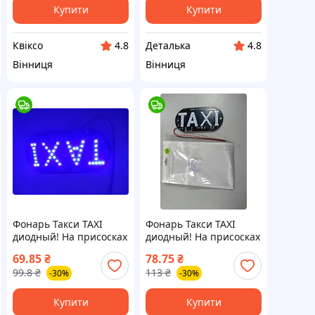
Купити
Купити
Квіксо
Деталька
4.8
4.8
Вінниця
Вінниця
Фонарь Такси TAXI
Фонарь Такси TAXI
диодный! На присосках
диодный! На присосках
(на стекло) (ЦВЕТ
(на стекло) (ЦВЕТ
69.85
₴
78.75
₴
СИНИЙ) Габариты:
ЗЕЛЕНЫЙ) Габариты:
99.8
₴
113
₴
-30%
-30%
7х14см ПИР 53224
7х14см ПИР 53227
(ФОТО В РАБОТЕ
(ФОТО В РАБОТЕ
Купити
Купити