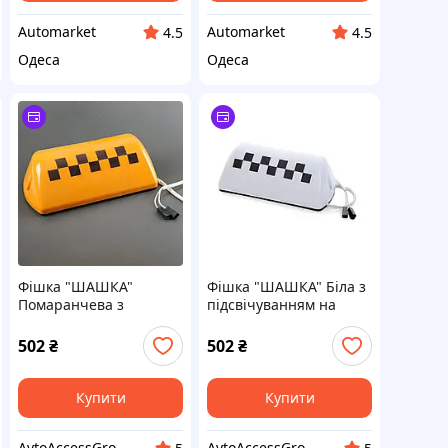
Аutomarket
Аutomarket
4.5
4.5
Одеса
Одеса
Фішка "ШАШКА"
Фішка "ШАШКА" Біла з
Помаранчева з
підсвічуванням на
підсвічуванням на
магніті (8шт/ящ)
магніті (8шт/ящ)
502
₴
502
₴
Купити
Купити
AvtoAccessGroup
AvtoAccessGroup