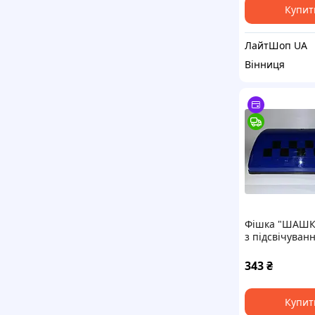
Купит
ЛайтШоп UA
Вінниця
Фішка "ШАШК
з підсвічуван
магніті (8шт/я
343
₴
Купит