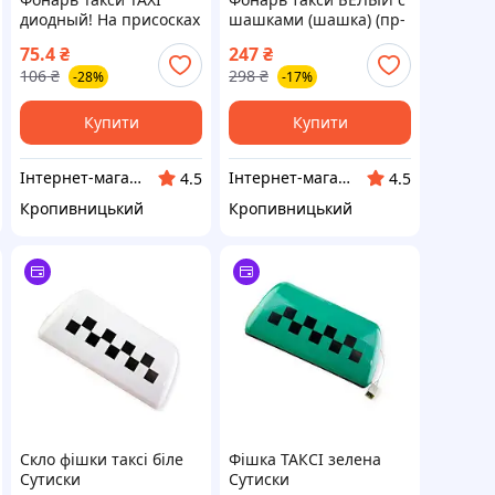
диодный! На присосках
шашками (шашка) (пр-
(на стекло) (ЦВЕТ
во Сутиски) ПД 25177 З
75.4
₴
247
₴
ЗЕЛЕНЫЙ) Габариты:
617173
106
₴
298
₴
-28%
-17%
7х14см ПИР 53227
(ФОТО В РАБОТЕ
Купити
Купити
Інтернет-магазин "Запчастинки"
Інтернет-магазин "Запчастинки"
4.5
4.5
Кропивницький
Кропивницький
Скло фішки таксі біле
Фішка ТАКСІ зелена
Сутиски
Сутиски