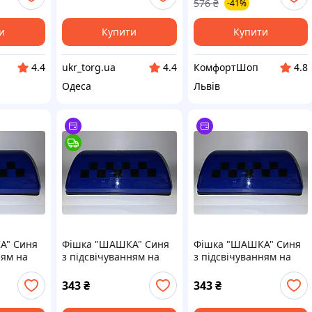
576
₴
-41%
и
Купити
Купити
ukr_torg.ua
КомфортШоп
4.4
4.4
4.8
Одеса
Львів
А" Синя
Фішка "ШАШКА" Синя
Фішка "ШАШКА" Синя
ням на
з підсвічуванням на
з підсвічуванням на
щ)
магніті (8шт/ящ)
магніті (8шт/ящ)
343
₴
343
₴