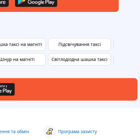
ка таксі на магніті
Підсвічування таксі
Табличка т
Шнур на магніті
Світлодіодна шашка таксі
Шашка та
ння та обмін
Програма захисту