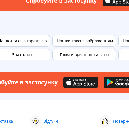
Спробуйте в застосунку
ашки таксі з гарантією
Шашки таксі з зображенням
Шаш
Знак таксі
Тримач для шашки таксі
буйте в застосунку
ставка
Відгуки
Поверне