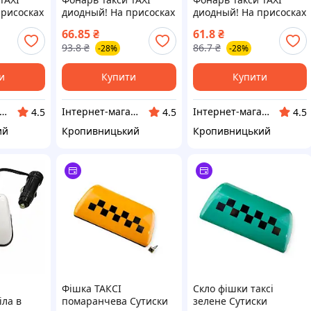
присосках
диодный! На присосках
диодный! На присосках
ВЕТ
(на стекло) (ЦВЕТ
(на стекло) (ЦВЕТ
66.85
₴
61.8
₴
ариты:
СИНИЙ) Габариты:
БЕЛЫЙ) Габариты:
93.8
₴
86.7
₴
-28%
-28%
3225
7х14см ПИР 53224
7х14см ПИР 52886
ТЕ
(ФОТО В РАБОТЕ
(ФОТО В РАБОТЕ
и
Купити
Купити
тернет-магазин "Запчастинки"
Інтернет-магазин "Запчастинки"
Інтернет-магазин "Запчастинки"
4.5
4.5
4.5
ий
Кропивницький
Кропивницький
і
Фішка ТАКСІ
Скло фішки таксі
іла в
помаранчева Сутиски
зелене Сутиски