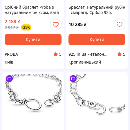
Срібний браслет Proba з
Браслет. Натуральний рубін
натуральним оніксом, вага
і смарагд. Срібло 925.
виробу 5,52 гр (2094258)
2 188
₴
1720 розмір
10 285
₴
2 917
₴
-25%
Купити
Купити
PROBA
925.in.ua - еталон якості срібла
5
5
Київ
Кропивницький