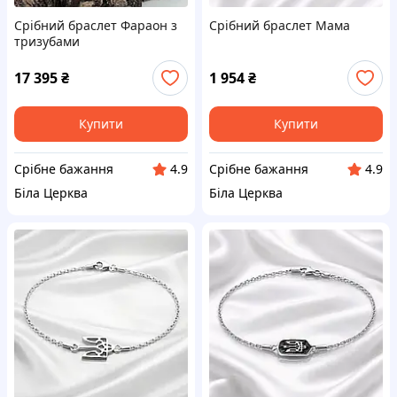
Срібний браслет Фараон з
Срібний браслет Мама
тризубами
17 395
₴
1 954
₴
Купити
Купити
Срібне бажання
Срібне бажання
4.9
4.9
Біла Церква
Біла Церква