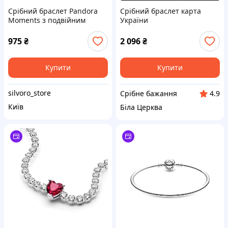
Срібний браслет Pandora
Срібний браслет карта
Moments з подвійним
України
ланцюжком Зірка, що падає
975
₴
2 096
₴
Купити
Купити
silvoro_store
Срібне бажання
4.9
Київ
Біла Церква