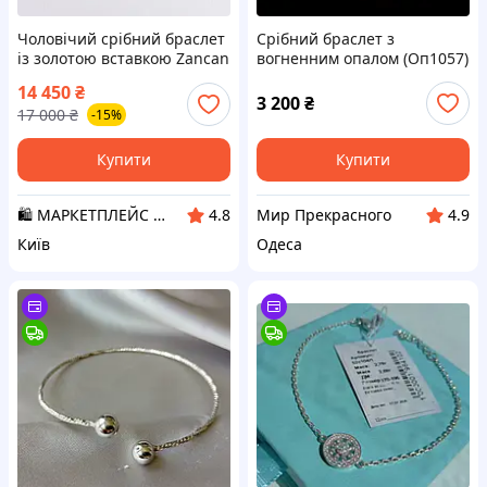
Чоловічий срібний браслет
Срібний браслет з
із золотою вставкою Zancan
вогненним опалом (Оп1057)
EXB706 22 D3-2026
14 450
₴
3 200
₴
17 000
₴
-15%
Купити
Купити
🛍️ МАРКЕТПЛЕЙС DMD
Мир Прекрасного
4.8
4.9
Київ
Одеса