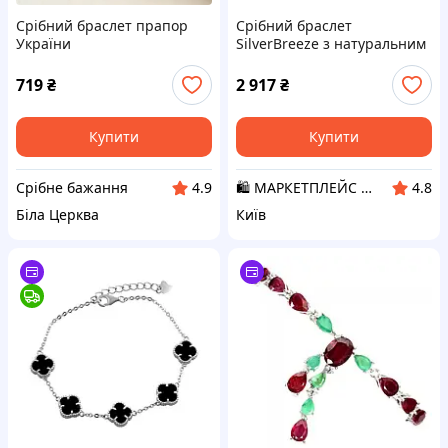
Срібний браслет прапор
Срібний браслет
України
SilverBreeze з натуральним
оніксом (2094258) 17-20 см
D3-2026
719
₴
2 917
₴
Купити
Купити
Срібне бажання
🛍️ МАРКЕТПЛЕЙС DMD
4.9
4.8
Біла Церква
Київ