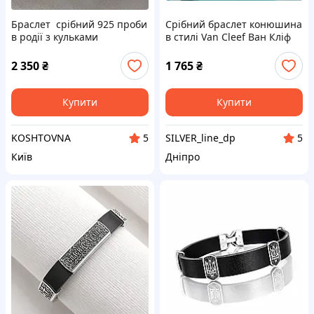
Браслет срібний 925 проби
Срібний браслет конюшина
в родії з кульками
в стилі Van Cleef Ван Кліф
трендовий
чорний онікс одна квітка
конюшина 17 18 19 20 19,5
2 350
₴
1 765
₴
см
Купити
Купити
KOSHTOVNA
SILVER_line_dp
5
5
Київ
Дніпро