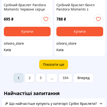
Срібний браслет Pandora
Срібний браслет-бенгл
Moments Червоне серце
Pandora Moments з
кулькоподібною застібкою
695
₴
788
₴
Купити
Купити
silvoro_store
silvoro_store
Київ
Київ
Показати ще
2
3
334
Вперед
1
...
Найчастіші запитання
🔎 Що найчастіше купують у категорії Срібні браслети?