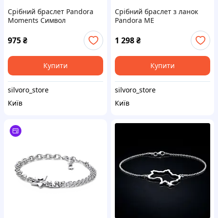
Срібний браслет Pandora
Срібний браслет з ланок
Moments Символ
Pandora ME
нескінченності
975
₴
1 298
₴
Купити
Купити
silvoro_store
silvoro_store
Київ
Київ