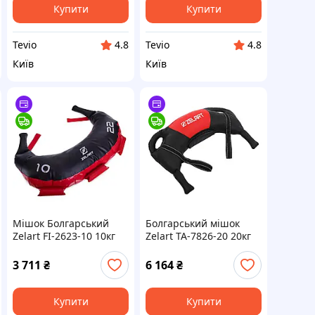
Купити
Купити
Tevio
Tevio
4.8
4.8
Київ
Київ
Мішок Болгарський
Болгарський мішок
Zelart FI-2623-10 10кг
Zelart TA-7826-20 20кг
червоний для кросфіту
чорний для кросфіту та
та силових тренувань
силових тренувань
3 711
₴
6 164
₴
Купити
Купити