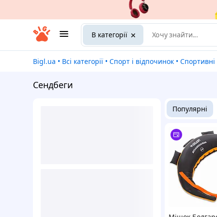
В категорії
Bigl.ua
•
Всі категорії
•
Спорт і відпочинок
•
Спортивні
Сендбеги
Популярні
Мішок Болгар