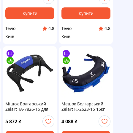
тренінгу з філлерами
тренінгу без
наповнювача
Купити
Купити
Tevio
Tevio
4.8
4.8
Київ
Київ
Мішок Болгарський
Мешок Болгарський
Zelart TA-7826-15 для
Zelart FI-2623-15 15кг
кросфіту 15кг чорний
синій для силових
новий
кросфіт тренувань
5 872
₴
4 088
₴