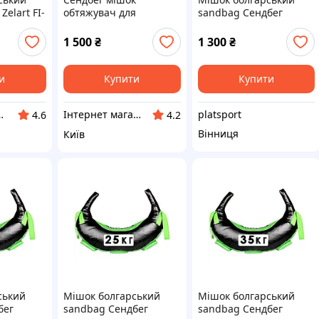
elart FI-
обтяжувач для
sandbag Сендбег
ian Bag
функціонального
борцовський Sparta
оний
тренінгу Sandbag без
для кросфіту фітнесу
1 500
₴
1 300
₴
наповнювача Zelart FI-
боротьби 10 кг Sparta
6232-1
02
и
Купити
Купити
platsport
A - ДОБРОМАГ
Інтернет магазин "HILL"
4.6
4.2
Вінниця
Київ
ський
Мішок болгарський
Мішок болгарський
бег
sandbag Сендбег
sandbag Сендбег