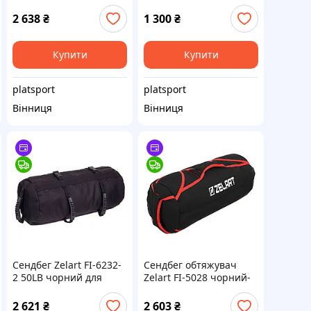
Ironbull Пісочний
борцовський Sparta
мішок для кросфіту
для кросфіту фітнесу
2 638
₴
1 300
₴
боротьби 5 кг Sparta 01
Купити
Купити
platsport
platsport
Вінниця
Вінниця
Сендбег Zelart FI-6232-
Сендбег обтяжувач
2 50LB чорний для
Zelart FI-5028 чорний-
кросфіту
червоний для кросфіту
функціонального
та функціонального
2 621
₴
2 603
₴