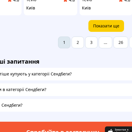
Київ
Київ
Показати ще
2
3
26
1
...
ші запитання
іше купують у категорії Сендбеги?
и в категорії Сендбеги?
а Сендбеги?