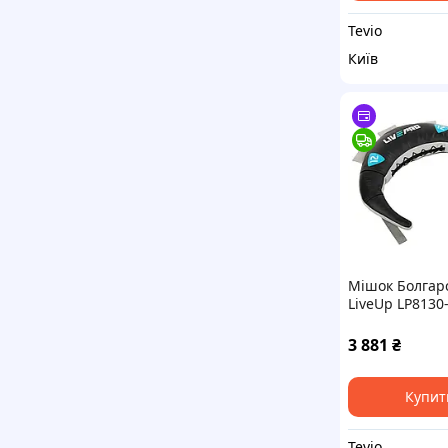
Tevio
Київ
Мішок Болгар
LiveUp LP8130-
для кросфіту 
тренування
3 881
₴
Купит
Tevio