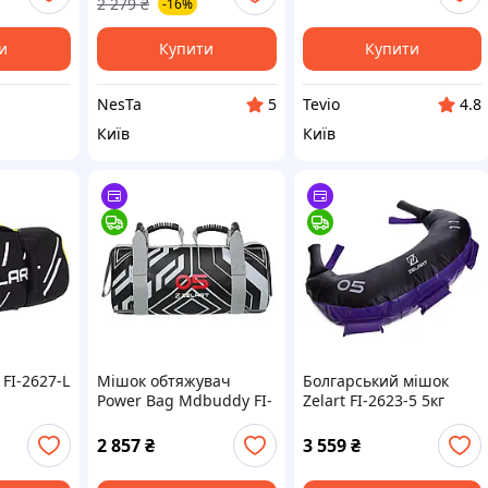
2 279
₴
-16%
 Sparta
тренінг фіолетовий
и
Купити
Купити
NesTa
Tevio
5
4.8
Київ
Київ
 FI-2627-L
Мішок обтяжувач
Болгарський мішок
Power Bag Mdbuddy FI-
Zelart FI-2623-5 5кг
ий
2820-5 5кг чорний для
фіолетовий для
ий-
кросфіту
силових тренувань та
2 857
₴
3 559
₴
функціонального
кросфіту
тренінгу