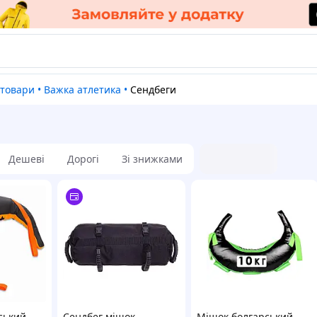
 товари
•
Важка атлетика
•
Сендбеги
Дешеві
Дорогі
Зі знижками
ський
Сендбег мішок
Мішок болгарський