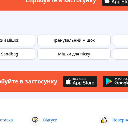
Спробуйте в застосунку
кий мішок
Тренувальний мішок
 Sandbag
Мішки для піску
буйте в застосунку
ставка
Відгуки
Поверне