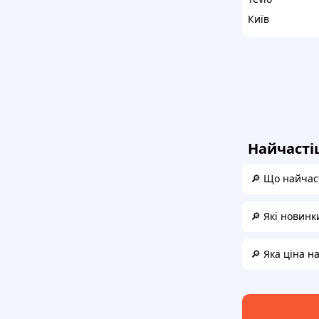
Київ
Найчасті
🔎 Що найчаст
🔎 Які новинк
🔎 Яка ціна н