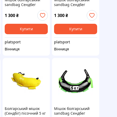
sandbag Сендбег
sandbag Сендбег
борцовський Sparta
борцовський Sparta
для кросфіту фітнесу
для кросфіту фітнесу
1 300
₴
1 300
₴
боротьби 20 кг Sparta
боротьби 15 кг Sparta
04
03
Купити
Купити
platsport
platsport
Вінниця
Вінниця
Болгарський мішок
Мішок болгарський
(Сендбіг) пісочний 5 кг
sandbag Сендбег