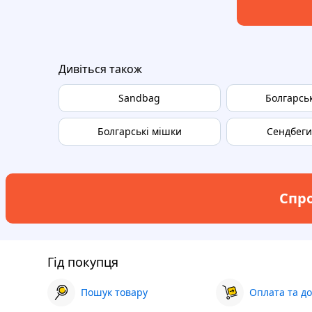
Дивіться також
Sandbag
Болгарсь
Болгарські мішки
Сендбеги
Спро
Гід покупця
Пошук товару
Оплата та до