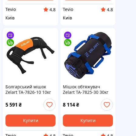
Tevio
Tevio
4.8
4.8
Київ
Київ
Болгарський мішок
Мішок обтяжувач
Zelart TA-7826-10 10кг
Zelart TA-7825-30 30кг
чорний-помаранчевий
для кросфіту чорний-
для силових тренувань
синій
5 591
₴
8 114
₴
та кросфіту
Купити
Купити
Tevio
Tevio
4.8
4.8