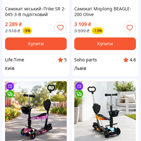
Самокат міський iTrike SR 2-
Самокат Miqilong BEAGLE-
045-3-B підлітковий
200 Olive
2 289
₴
3 109
₴
2 518
₴
3 599
₴
-9%
-13%
Купити
Купити
Life-Time
Soho parts
5
4.6
Київ
Львів