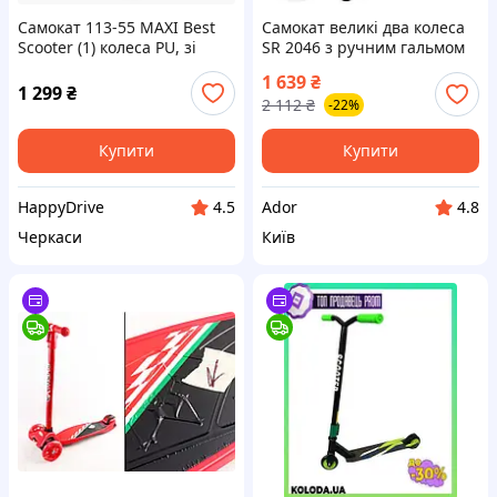
Самокат 113-55 MAXI Best
Самокат великі два колеса
Scooter (1) колеса PU, зі
SR 2046 з ручним гальмом
світлом, в ПАКЕТІ!
Чорний Ador
1 639
₴
1 299
₴
2 112
₴
-22%
Купити
Купити
HappyDrive
Ador
4.5
4.8
Черкаси
Київ