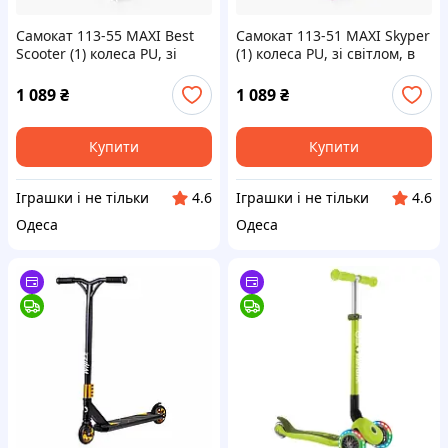
Самокат 113-55 MAXI Best
Самокат 113-51 MAXI Skyper
Scooter (1) колеса PU, зі
(1) колеса PU, зі світлом, в
світлом, в ПАКЕТІ!
ПАКЕТІ!
1 089
₴
1 089
₴
Купити
Купити
Iграшки i не тiльки
Iграшки i не тiльки
4.6
4.6
Одеса
Одеса