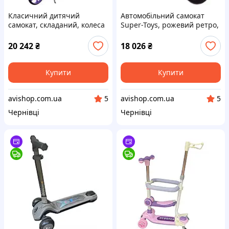
Класичний дитячий
Автомобільний самокат
самокат, складаний, колеса
Super-Toys, рожевий ретро,
200 мм, дискове гальмо
водонепроникний/Sx-2438
20 242
₴
18 026
₴
Купити
Купити
avishop.com.ua
avishop.com.ua
5
5
Чернівці
Чернівці