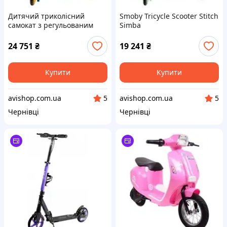
Дитячий триколісний
Smoby Tricycle Scooter Stitch
самокат з регульованим
Simba
кермом і антиковзанням
24 751
₴
19 241
₴
Купити
Купити
avishop.com.ua
avishop.com.ua
5
5
Чернівці
Чернівці