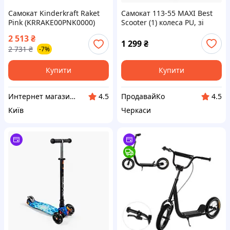
Самокат Kinderkraft Raket
Самокат 113-55 MAXI Best
Pink (KRRAKE00PNK0000)
Scooter (1) колеса PU, зі
(5902533927784) —
світлом, в ПАКЕТІ!
2 513
₴
Доступний
1 299
₴
2 731
₴
-7%
Купити
Купити
Интернет магазин "Домовичок"
ПродавайКо
4.5
4.5
Київ
Черкаси