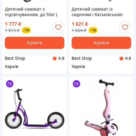
Дитячий самокат з
Дитячий самокат із
підсвічуванням, до 50кг (
сидінням і батьківською
18538 )
ручкою ( 19541 )
1 777
₴
1 621
₴
1 813
₴
1 654
₴
-1%
-1%
Купити
Купити
Best Shop
Best Shop
4.8
4.8
Харків
Харків