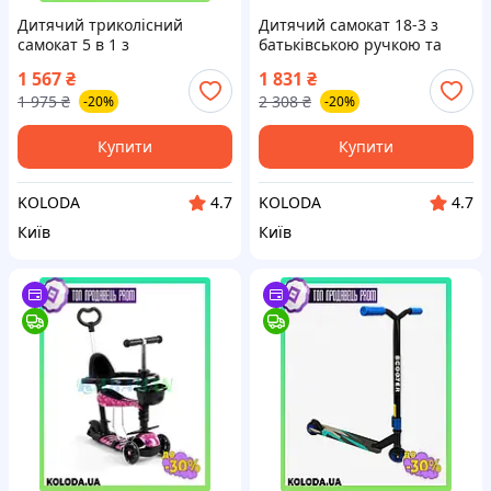
Дитячий триколісний
Дитячий самокат 18-3 з
самокат 5 в 1 з
батьківською ручкою та
батьківською ручкою та
сидінням набір для
1 567
₴
1 831
₴
бортиком для прогулянок.
активного відпочинку
1 975
₴
2 308
₴
-20%
-20%
Купити
Купити
KOLODA
KOLODA
4.7
4.7
Київ
Київ