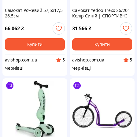
Самокат Рожевий 57,5х17,5
Самокат Yedoo Trexx 26/20"
26,5см
Колір Синій | СПОРТИВНІ
ПОДАРУНКИ ДО ДНЯ
ЗАХИСТУ ДІТЕЙ ДО -30%
66 062
₴
31 566
₴
Купити
Купити
avishop.com.ua
avishop.com.ua
5
5
Чернівці
Чернівці