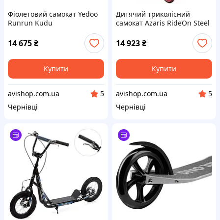
Фіолетовий самокат Yedoo
Дитячий триколісний
Runrun Kudu
самокат Azaris RideOn Steel
2в1 Scotty Guide
14 675
₴
14 923
₴
Купити
Купити
avishop.com.ua
avishop.com.ua
5
5
Чернівці
Чернівці