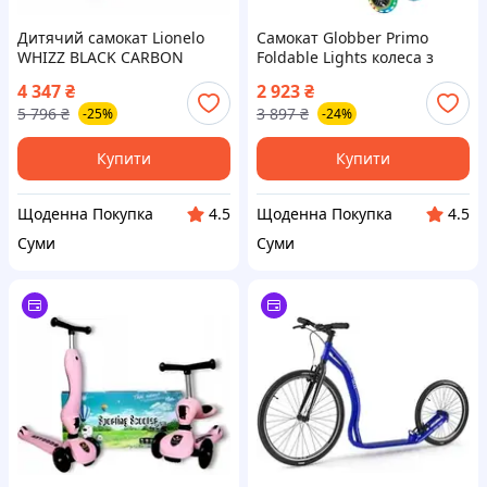
Дитячий самокат Lionelo
Самокат Globber Primo
WHIZZ BLACK CARBON
Foldable Lights колеса з
YELLOW
підсвіткою до 50 кг 3+
4 347
₴
2 923
₴
Зелений (432-106-3)
5 796
₴
3 897
₴
-25%
-24%
Купити
Купити
Щоденна Покупка
Щоденна Покупка
4.5
4.5
Суми
Суми