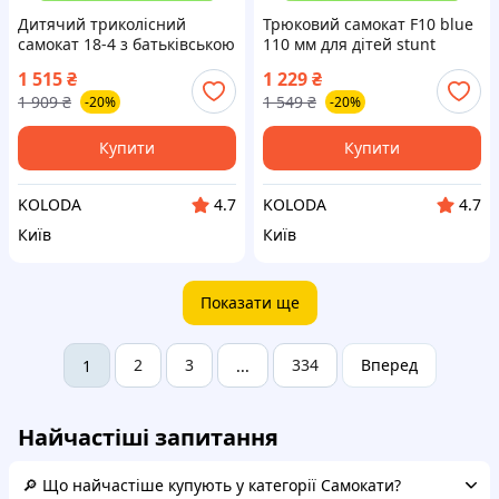
Дитячий триколісний
Трюковий самокат F10 blue
самокат 18-4 з батьківською
110 мм для дітей stunt
ручкою та сидінням LED-
scooter 110 мм
1 515
₴
1 229
₴
колеса та бортиком для
1 909
₴
1 549
₴
-20%
-20%
комфортного катання.
Купити
Купити
KOLODA
KOLODA
4.7
4.7
Київ
Київ
Показати ще
2
3
334
Вперед
1
...
Найчастіші запитання
🔎 Що найчастіше купують у категорії Самокати?