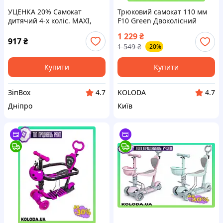
УЦЕНКА 20% Самокат
Трюковий самокат 110 мм
дитячий 4-х коліс. MAXI,
F10 Green Двоколісний
колеса PU світяться, 6
stunt scooter для дітей
1 229
₴
кольорів мікс, п/е /10/
917
₴
1 549
₴
-20%
Купити
Купити
ЗіпBox
KOLODA
4.7
4.7
Днiпро
Київ