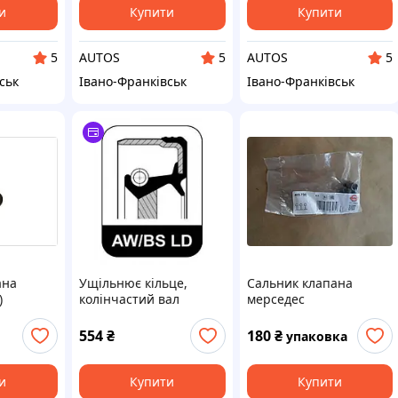
DUCATO,
SUBARU JUSTY II,
и
Купити
Купити
AUTOS
AUTOS
5
5
5
ськ
Івано-Франківськ
Івано-Франківськ
ана
Ущільнює кільце,
Сальник клапана
)
колінчастий вал
мерседес
C4 GRAND
ELRING 440830 на ALFA
, C4
ROMEO 155 (167)
554
₴
180
₴
упаковка
, C5 II,
SION,
и
Купити
Купити