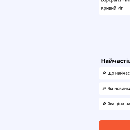
Кривий Ріг
Найчасті
🔎 Що найчас
🔎 Які новинк
🔎 Яка ціна н