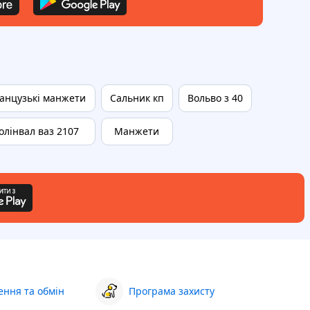
анцузькі манжети
Сальник кп
Вольво з 40
олінвал ваз 2107
Манжети
ння та обмін
Програма захисту