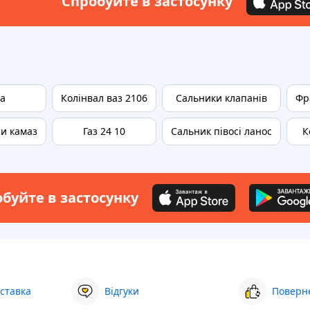
Спробуйте в застосунку
а
Колінвал ваз 2106
Сальники клапанів
Фр
и камаз
Газ 24 10
Сальник півосі ланос
К
буйте в застосунку
ставка
Відгуки
Поверне