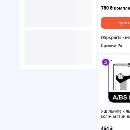
насоса Kawasa
VN800 VN400 
780
₴
комплект
49063-1002 49
Купит
Кривий Ріг
Ущільнює кіль
колінчастий в
ELRING 440810
PANDA (141A_)
464
₴