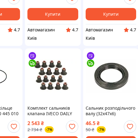
и
Купити
Купити
Автомагазин
Автомагазин
4.7
4.7
4.7
Київ
Київ
ільце
Комплект сальників
Сальник розподільчого
0 445 010
клапана IVECO DAILY
валу (32x47x6)
..) BOSCH
III, DAILY IV, DAILY V,
CHEVROLET MATIZ,
2 543
₴
46.5
₴
DAILY VI, MASSIF,
SPARK, DAEWOO KALOS,
2 734
₴
50
₴
-7%
-7%
POWER DAILY, CITROEN
LABO, MATIZ, TICO, GEO
JUMPER III, FIAT
METRO, TRACKER,