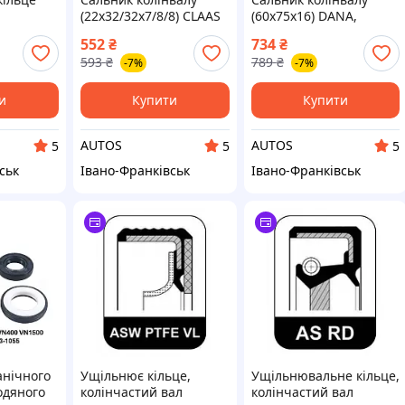
(22x32/32x7/8/8) CLAAS
(60x75x16) DANA,
TROS MP4
CORTECO 01002809B
LANDINI, MASCHIO
552
₴
734
₴
42 A/1842
CORTECO 12013740B
593
₴
789
₴
-7%
-7%
42 K/1842
2
и
Купити
Купити
AUTOS
AUTOS
5
5
5
ськ
Івано-Франківськ
Івано-Франківськ
анічного
Ущільнює кільце,
Ущільнювальне кільце,
одяного
колінчастий вал
колінчастий вал