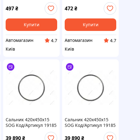
ELRING 507822 на
ELRING 505110 на
RENAULT MEGANE CC
RENAULT TRAFIC II
497
₴
472
₴
(EZ0/1_)
автобус (JL)
Купити
Купити
Автомагазин
Автомагазин
4.7
4.7
Київ
Київ
Сальник 420х450х15
Сальник 420х450х15
SOG Код/Артикул 19185
SOG Код/Артикул 19185
39 890
₴
39 890
₴