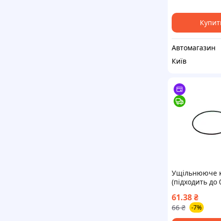
Купит
Автомагазин
Київ
Ущільнююче к
(підходить до 
…, 0 445 020 .
61.38
₴
F 01M 100 371
66
₴
-7%