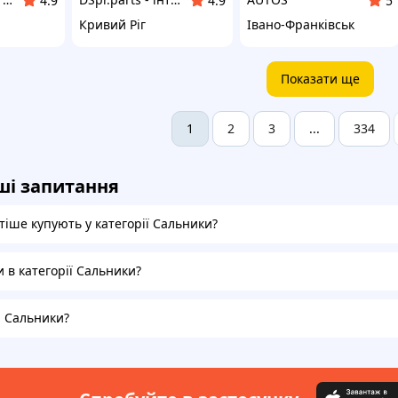
4.9
4.9
5
Кривий Ріг
Івано-Франківськ
Показати ще
2
3
334
1
...
ші запитання
тіше купують у категорії Сальники?
и в категорії Сальники?
а Сальники?