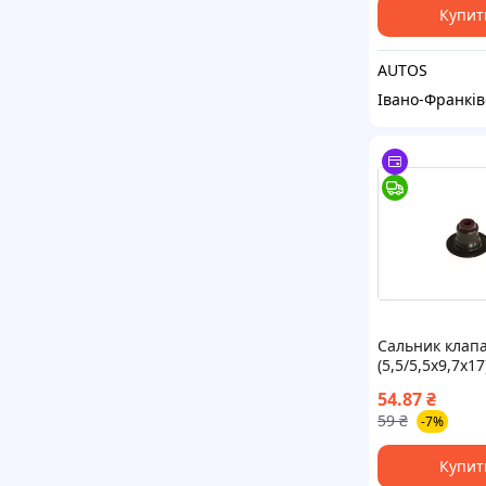
Купит
AUTOS
Івано-Франків
Сальник клап
(5,5/5,5x9,7x17
CITROEN C4, 
54.87
₴
PICASSO I, C4 I
59
₴
-7%
PICASSO I, C5 I
C5 III, C8, EVA
JUMPY I,
Купит