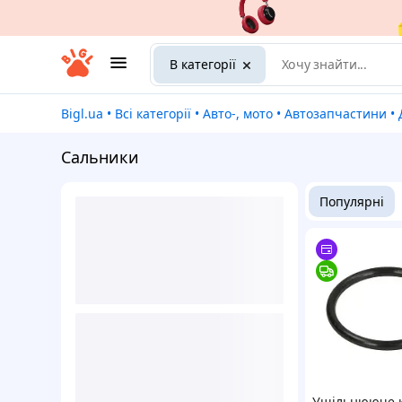
В категорії
Bigl.ua
•
Всі категорії
•
Авто-, мото
•
Автозапчастини
•
Сальники
Популярні
Ущільнююче к