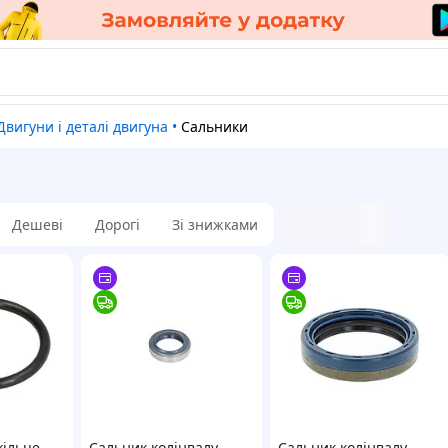
Двигуни і деталі двигуна
•
Сальники
Дешеві
Дорогі
Зі знижками
ільце
Сальник колінвалу
Сальник колінвалу