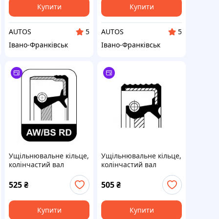
VICTORIA, E,
Купити
Купити
AUTOS
AUTOS
5
5
Івано-Франківськ
Івано-Франківськ
Ущільнювальне кільце,
Ущільнювальне кільце,
колінчастий вал
колінчастий вал
CORTECO 12015120 на
CORTECO 20035727B на
LANCIA THEMA (834)
CITRO8197N AX (ZA-_)
525
₴
505
₴
Купити
Купити