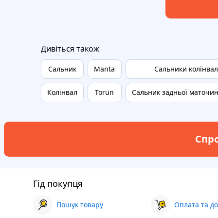
Дивіться також
Сальник
Manta
Сальники колінвал
Колінвал
Torun
Сальник задньої маточин
Спро
Гід покупця
Пошук товару
Оплата та до