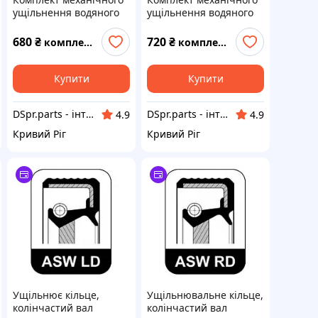
ущільнення водяного
ущільнення водяного
насоса для Honda
насоса для Kawasaki
CX500 GL500 Silver
EX500 Ninja 500 500R
680
₴
720
₴
комплект
комплект
Wing 19217-611-000
Купити
Купити
DSpr.parts - інтернет-магазин авто та мото запчастини
DSpr.parts - інтернет-магазин авто та мото запчастини
4.9
4.9
Кривий Ріг
Кривий Ріг
Ущільнює кільце,
Ущільнювальне кільце,
колінчастий вал
колінчастий вал