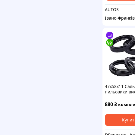
AUTOS
Івано-Франків
47х58х11 Саль
пильовики ви
комплект
880
₴
комплект
Купит