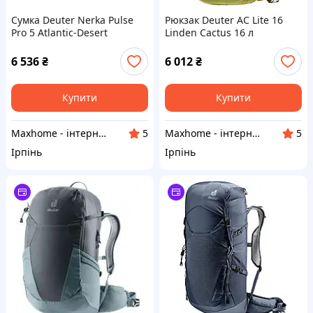
Сумка Deuter Nerka Pulse
Рюкзак Deuter AC Lite 16
Pro 5 Atlantic-Desert
Linden Cactus 16 л
(391032336240)
6 536
₴
6 012
₴
Купити
Купити
Maxhome - інтернет магазин
Maxhome - інтернет магазин
5
5
Ірпінь
Ірпінь