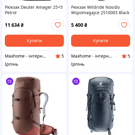
Рюкзак Deuter Amager 25+5
Рюкзак Wildride Nosido
Petrol
Wspomagajce 2510003 Black
11 634
₴
5 400
₴
Купити
Купити
Maxhome - інтернет магазин
Maxhome - інтернет магазин
5
5
Ірпінь
Ірпінь