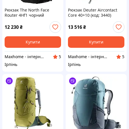
Рюкзак The North Face
Рюкзак Deuter Aircontact
Router 4Hf1 чорний
Core 40+10 (код: 3440)
Graphite Shale
12 230
₴
13 516
₴
Купити
Купити
Maxhome - інтернет магазин
Maxhome - інтернет магазин
5
5
Ірпінь
Ірпінь