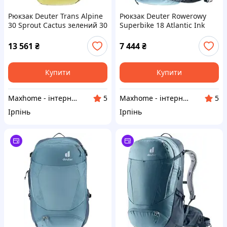
Рюкзак Deuter Trans Alpine
Рюкзак Deuter Rowerowy
30 Sprout Cactus зелений 30
Superbike 18 Atlantic Ink
л
13 561
₴
7 444
₴
Купити
Купити
Maxhome - інтернет магазин
Maxhome - інтернет магазин
5
5
Ірпінь
Ірпінь