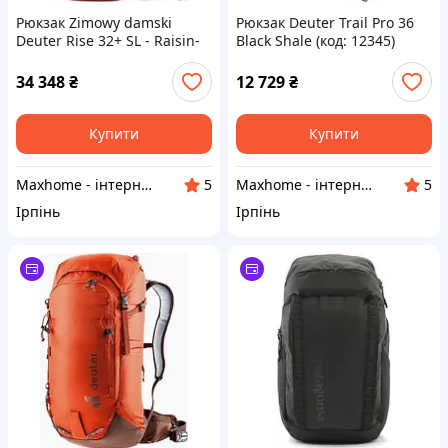
Рюкзак Zimowy damski
Рюкзак Deuter Trail Pro 36
Deuter Rise 32+ SL - Raisin-
Black Shale (код: 12345)
caspia
34 348
₴
12 729
₴
Купити
Купити
Maxhome - інтернет магазин
Maxhome - інтернет магазин
5
5
Ірпінь
Ірпінь