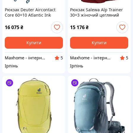
Рюкзак Deuter Aircontact
Рюкзак Salewa Alp Trainer
Core 60+10 Atlantic Ink
30+3 жіночий цегляний
туристичний
16 075
₴
15 176
₴
Купити
Купити
Maxhome - інтернет магазин
Maxhome - інтернет магазин
5
5
Ірпінь
Ірпінь