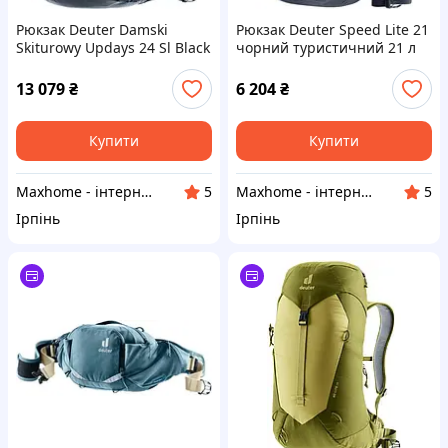
Рюкзак Deuter Damski
Рюкзак Deuter Speed Lite 21
Skiturowy Updays 24 Sl Black
чорний туристичний 21 л
13 079
₴
6 204
₴
Купити
Купити
Maxhome - інтернет магазин
Maxhome - інтернет магазин
5
5
Ірпінь
Ірпінь