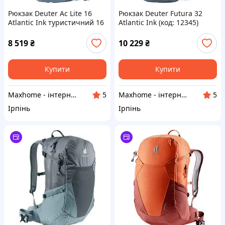
Рюкзак Deuter Ac Lite 16
Рюкзак Deuter Futura 32
Atlantic Ink туристичний 16
Atlantic Ink (код: 12345)
л
8 519
₴
10 229
₴
Купити
Купити
Maxhome - інтернет магазин
Maxhome - інтернет магазин
5
5
Ірпінь
Ірпінь