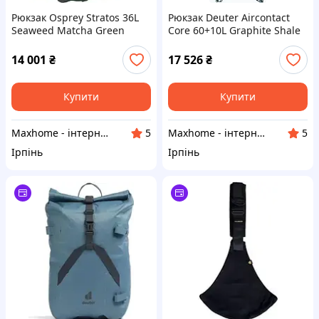
Рюкзак Osprey Stratos 36L
Рюкзак Deuter Aircontact
Seaweed Matcha Green
Core 60+10L Graphite Shale
14 001
₴
17 526
₴
Купити
Купити
Maxhome - інтернет магазин
Maxhome - інтернет магазин
5
5
Ірпінь
Ірпінь