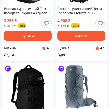
Рюкзак туристичний Terra
Рюкзак туристичний Terra
Incognita Impuls 40 green /
Incognita Mountain 80
grey 4823081503439 buzyna
green / black 4823081500315
3 263
₴
4 908
₴
buzyna
4 079
₴
6 135
₴
-20%
-20%
Купити
Купити
Бузина
Бузина
4.5
4.5
Одеса
Одеса