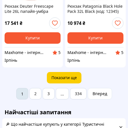
Рюкзак Deuter Freescape
Рюкзак Patagonia Black Hole
Lite 26L папайя-умбра
Pack 32L Black (код: 12345)
туристичний
17 541
₴
10 974
₴
Купити
Купити
Maxhome - інтернет магазин
Maxhome - інтернет магазин
5
5
Ірпінь
Ірпінь
Показати ще
2
3
334
Вперед
1
...
Найчастіші запитання
🔎 Що найчастіше купують у категорії Туристичні