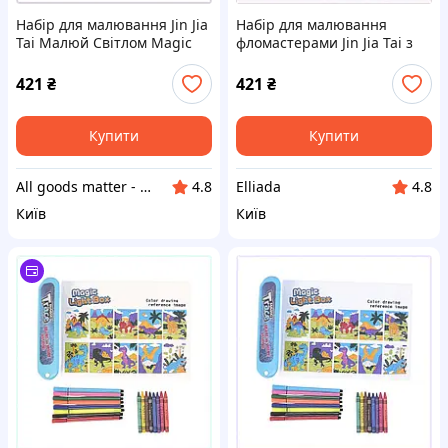
Набір для малювання Jin Jia
Набір для малювання
Tai Малюй Світлом Magic
фломастерами Jin Jia Tai з
Trace Різнокольоровий
УФ-підсвіткою B8833T095
(243550414), H88C3P3095
421
₴
421
₴
Купити
Купити
All goods matter - актуальные товары на каждый день
Elliada
4.8
4.8
Київ
Київ