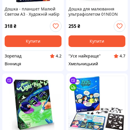
Дошка - планшет Малюй
Дошка для малювання
Светом A3 ∙ Художній набір
ультрафіолетом 01NEON
для малювання та
Light Pen Сов A4(2
створення малюнків, що
картинки+трафарет+ручка)
318
₴
255
₴
світяться в темряві, 33*45
ТМ Danko
см
Купити
Купити
Зорепад
"Усе найкраще"
4.2
4.7
Вінниця
Хмельницький