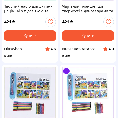
Творчий набір для дитини
Чарівний планшет для
Jin Jia Tai з підсвіткою та
творчості з динозаврами та
маркерами P8833095X
яскравою лампою
8833095CC
421
₴
421
₴
Купити
Купити
UltraShop
Инт​е​​рн​ет-кат​алог ск​​идок "KIEVSALES.COM"
4.6
4.9
Київ
Київ