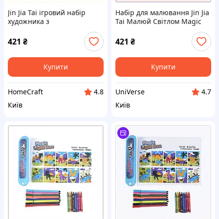
Jin Jia Tai ігровий набір
Набір для малювання Jin Jia
художника з
Tai Малюй Світлом Magic
ультрафіолетовим ефектом,
Trace Різнокольоровий
8X8330E95
(243550414), 883X309M5
421
₴
421
₴
Купити
Купити
HomeCraft
UniVerse
4.8
4.7
Київ
Київ