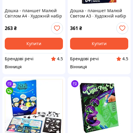
Дошка - планшет Малюй
Дошка - планшет Малюй
Світлом A4 ∙ Художній набір
Светом A3 ∙ Художній набір
для малювання та
для малювання та
створення малюнків, що
створення малюнків, що
263
₴
361
₴
світяться в темряві, 30*21
світяться в темряві, 33*45
см
см
Купити
Купити
Брендові речі
Брендові речі
4.5
4.5
Вінниця
Вінниця