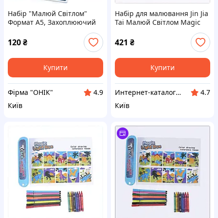
Набір "Малюй Світлом"
Набір для малювання Jin Jia
Формат А5, Захоплюючий
Tai Малюй Світлом Magic
диво-набір для творчості
Trace Різнокольоровий
«Малюй світлом»
(243550414), H883309K5
120
₴
421
₴
Купити
Купити
Фірма "ОНІК"
Интернет-каталог скидок "Гривна Маркет"
4.9
4.7
Київ
Київ