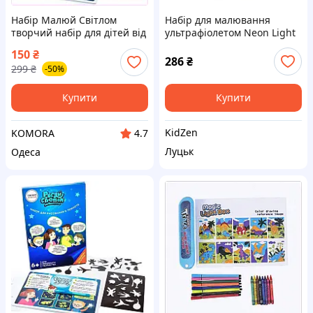
Набір Малюй Світлом
Набір для малювання
творчий набір для дітей від
ультрафіолетом Neon Light
3 років світні малюнки та
Pen NLP-01-01U з
150
₴
трафарети
трафаретами
286
₴
299
₴
-50%
Купити
Купити
KidZen
KOMORA
4.7
Луцьк
Одеса