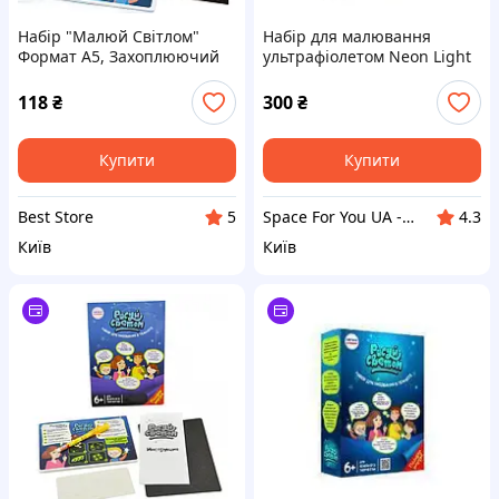
Набір "Малюй Світлом"
Набір для малювання
Формат А5, Захоплюючий
ультрафіолетом Neon Light
диво-набір для творчості
Pen NLP-01-01U з
«Малюй світлом»
трафаретами
118
₴
300
₴
Купити
Купити
Best Store
Space For You UA - STORE
5
4.3
Київ
Київ