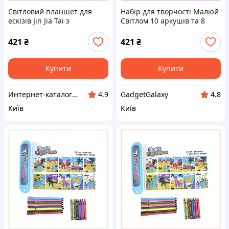
Світловий планшет для
Набір для творчості Малюй
ескізів Jin Jia Tai з
Світлом 10 аркушів та 8
кольоровими маркерами
кольорових маркерів
K883EE3095
HC883309E5
421
₴
421
₴
Купити
Купити
Инте​рнет​-кат​алог ск​​идок "BAGSPACE"
GadgetGalaxy
4.9
4.8
Київ
Київ