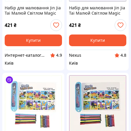
Набір для малювання Jin Jia
Набір для малювання Jin Jia
Tai Малюй Світлом Magic
Tai Малюй Світлом Magic
Trace Різнокольоровий
Trace Різнокольоровий
(243550414), 88K33E0B95
(243550414), 883C30AE95
421
₴
421
₴
Купити
Купити
Интерн​ет-кат​а​л​ог ск​​и​до​к "GALANTI"
Nexus
4.9
4.8
Київ
Київ