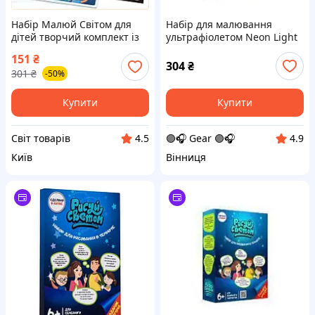
Набір Малюй Світом для
Набір для малювання
дітей творчий комплект із
ультрафіолетом Neon Light
маркером для малювання
Pen NLP-01-01U з
151
₴
світлом у темряві
трафаретами
304
₴
301
₴
-50%
Купити
Купити
Cвіт товарів
🟣🎧 Gear 🟣🎧
4.5
4.9
Київ
Вінниця