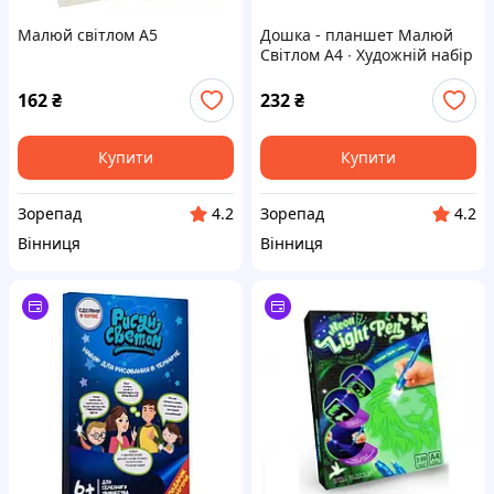
Малюй світлом А5
Дошка - планшет Малюй
Світлом A4 ∙ Художній набір
для малювання та
створення малюнків, що
162
₴
232
₴
світяться в темряві, 30*21
см
Купити
Купити
Зорепад
Зорепад
4.2
4.2
Вінниця
Вінниця