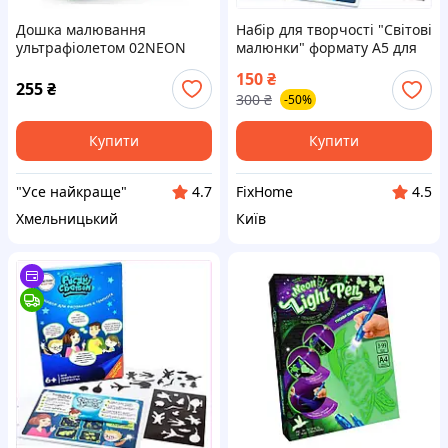
Дошка малювання
Набір для творчості "Світові
ультрафіолетом 02NEON
малюнки" формату А5 для
Light Pen Кіт A4 (2
захопливого створення
150
₴
картинки+трафарет+ручка)ТМ
унікальних світлових
255
₴
300
₴
-50%
Danko Toys
шедеврів
Купити
Купити
"Усе найкраще"
FixHome
4.7
4.5
Хмельницький
Київ