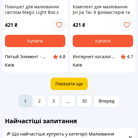
Планшет для малювання
Комплект для малювання
світлом Magic Light Box з
Jin Jia Tai: 8 фломастерів та
набором крейди,
УФ-лампа 883M3K095C
8P833K09H5
421
₴
421
₴
Купити
Купити
Пятый Элемент - всё, что вам нужно
Интернет-каталог скидок "Профит плюс"
4.8
4.7
Київ
Київ
Показати ще
2
3
30
Вперед
1
...
Найчастіші запитання
🔎 Що найчастіше купують у категорії Малювання