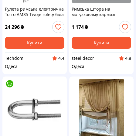
Рулета римська електрична
Римська штора на
Torro AM35 Twoje rolety біла
мотузковаму карнизі
24 296
₴
1 174
₴
Купити
Купити
Techdom
steel decor
4.4
4.8
Одеса
Одеса