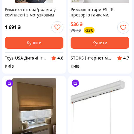
Римська штора/ролета у
Римські штори ESLIR
комплекті з мотузковим
прозорі з гачками,
карнизом (розмір 100 см -
блакитні, розмір 130см х
536
₴
150/170 см) Колір в
45см
1 691
₴
799
₴
-33%
ассортименті.
Купити
Купити
Toys-USA Дитячі іграшки зі США та Європи
STOKS Інтернет магазин стокового товару з Європи та США.
4.8
4.7
Київ
Київ