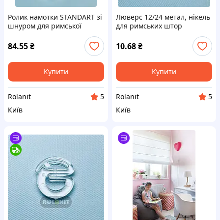
Ролик намотки STANDART зі
Люверс 12/24 метал, нікель
шнуром для римської
для римських штор
штори
84.55
₴
10.68
₴
Купити
Купити
Rolanit
Rolanit
5
5
Київ
Київ