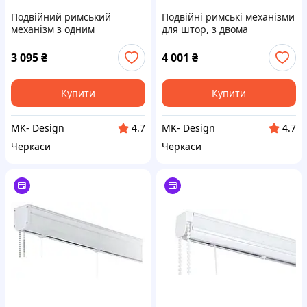
Подвійний римський
Подвійні римські механізми
механізм з одним
для штор, з двома
ланцюжком управління, 90
ланцюжками управління,
см.
чорний, 40см.
3 095
₴
4 001
₴
Купити
Купити
MK- Design
MK- Design
4.7
4.7
Черкаси
Черкаси