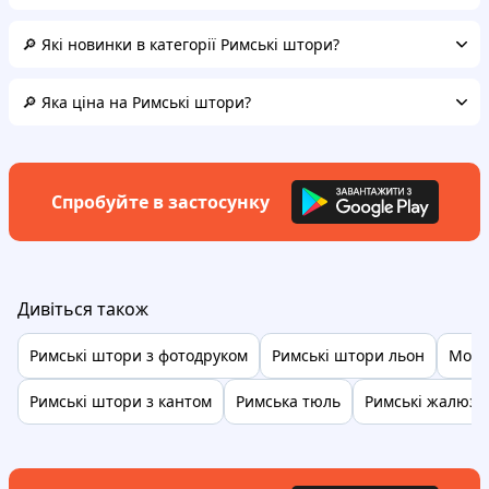
🔎 Які новинки в категорії Римські штори?
🔎 Яка ціна на Римські штори?
Спробуйте в застосунку
Дивіться також
Римські штори з фотодруком
Римські штори льон
Моту
Римські штори з кантом
Римська тюль
Римські жалюзі 