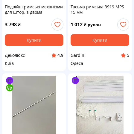
Подвійні римські механізми
Тасьма римська 3919 MPS
для штор, з двома
15 мм
ланцюжками управління,
чорного кольору
3 798
₴
1 012
₴
рулон
Купити
Купити
Деколюкс
Gardini
4.9
5
Київ
Одеса