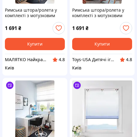
Римська штора/ролета у
Римська штора/ролета у
комплекті з мотузковим
комплекті з мотузковим
карнизом (розмір 100 см -
карнизом (розмір 100 см -
150/170 см) Колір в
150/170 см) Колір в
1 691
₴
1 691
₴
ассортименті.
ассортименті.
Купити
Купити
МАЛЯТКО Найкраще для ваших дітей
Toys-USA Дитячі іграшки зі США та Європи
4.8
4.8
Київ
Київ