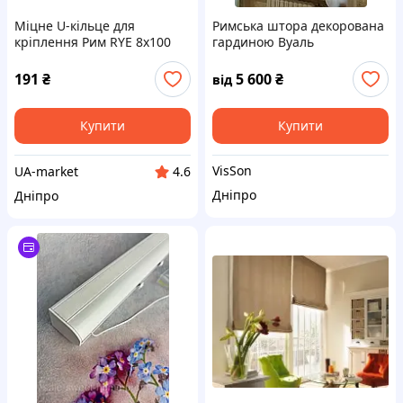
Міцне U-кільце для
Римська штора декорована
кріплення Рим RYE 8x100
гардиною Вуаль
мм з нержавіючої сталі для
довговічності і стійкості до
191
₴
5 600
₴
від
корозії
Купити
Купити
VisSon
UA-market
4.6
Дніпро
Дніпро