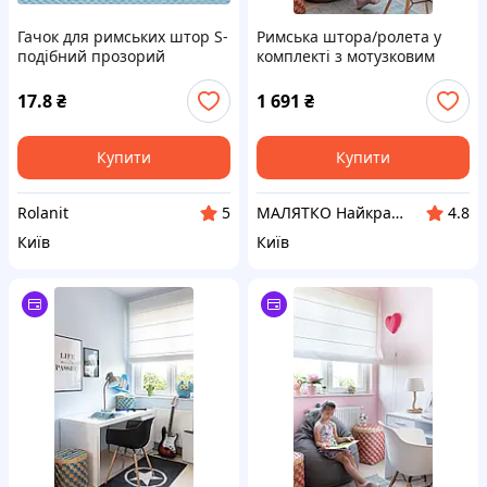
Гачок для римських штор S-
Римська штора/ролета у
подібний прозорий
комплекті з мотузковим
карнизом (розмір 100 см -
150/170 см) Колір в
17.8
₴
1 691
₴
ассортименті.
Купити
Купити
Rolanit
МАЛЯТКО Найкраще для ваших дітей
5
4.8
Київ
Київ