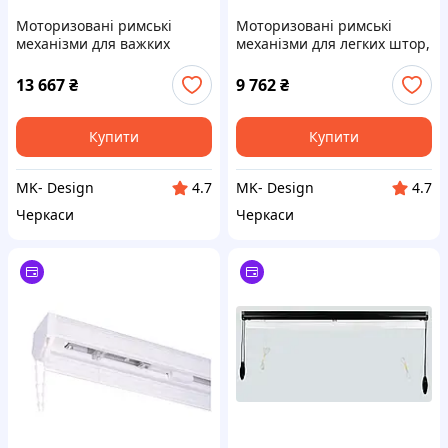
Моторизовані римські
Моторизовані римські
механізми для важких
механізми для легких штор,
штор, 100 см
80 см
13 667
₴
9 762
₴
Купити
Купити
MK- Design
MK- Design
4.7
4.7
Черкаси
Черкаси