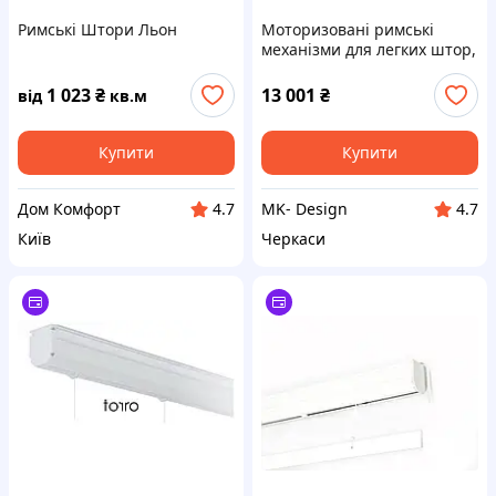
Римські Штори Льон
Моторизовані римські
механізми для легких штор,
акумуляторний привід, 80
см.
1 023
₴
13 001
₴
від
кв.м
Купити
Купити
Дом Комфорт
MK- Design
4.7
4.7
Київ
Черкаси