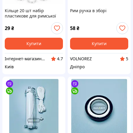
Кільце 20 шт набір
Рим ручка в зборі
пластикове для римської
штори, фурнітура для
підйомного механізму
29
₴
58
₴
Купити
Купити
Інтернет-магазин "Kid Toys"
VOLNOREZ
4.7
5
Київ
Дніпро