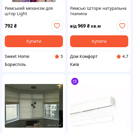
Римський механізм для
Римські Штори натуральна
штор Light
тканина
792
₴
969
₴
від
кв.м
Купити
Купити
Sweet Home
Дом Комфорт
5
4.7
Бориспіль
Київ