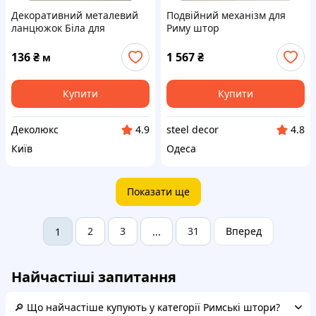
Декоративний металевий
Подвійний механізм для
ланцюжок Біла для
Риму штор
римських систем, ролет
136
₴
1 567
₴
м
Купити
Купити
Деколюкс
steel decor
4.9
4.8
Київ
Одеса
Показати ще
2
3
31
Вперед
1
...
Найчастіші запитання
🔎 Що найчастіше купують у категорії Римські штори?