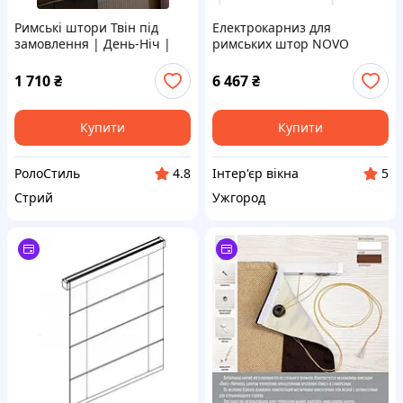
Римські штори Твін під
Електрокарниз для
замовлення | День-Ніч |
римських штор NOVO
Виготовлення 2–5 днів |
римські штори з
Безкоштовна доставка
електроприводом
1 710
₴
6 467
₴
Купити
Купити
РолоСтиль
Інтер'єр вікна
4.8
5
Стрий
Ужгород