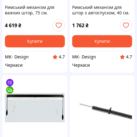
Римський механізм для
Римський механізм для
важких штор, 75 см.
штор з автоспуском, 40 см.
4 619
₴
1 762
₴
Купити
Купити
MK- Design
MK- Design
4.7
4.7
Черкаси
Черкаси