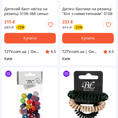
Дитячий бант-квітка на
Дитячі бантики на резинці
резинці 0108-388 синьо-
"Білі з намистинками" 0108-
білий 6 шт
350, 6 шт
215
₴
233
₴
287
₴
311
₴
-25%
-25%
Купити
Купити
T2TV.com.ua | Онлайн Гипермаркет
T2TV.com.ua | Онлайн Гипермаркет
4.5
4.5
Київ
Київ