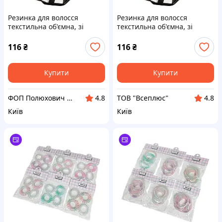
Резинка для волосся
Резинка для волосся
текстильна об'ємна, зі
текстильна об'ємна, зі
смужками
смужками
116
₴
116
₴
Купити
Купити
ФОП Полюхович Л.Г.
ТОВ "Всеплюс"
4.8
4.8
Київ
Київ