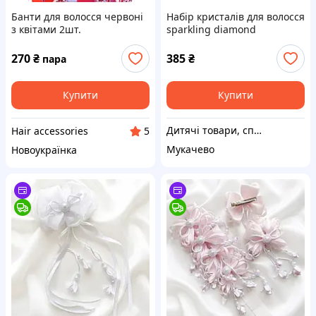
Банти для волосся червоні
Набір кристалів для волосся
з квітами 2шт.
sparkling diamond
270
₴
385
₴
пара
Купити
Купити
Дитячі товари, спорт, бутси
Hair accessories
5
Мукачево
Новоукраїнка