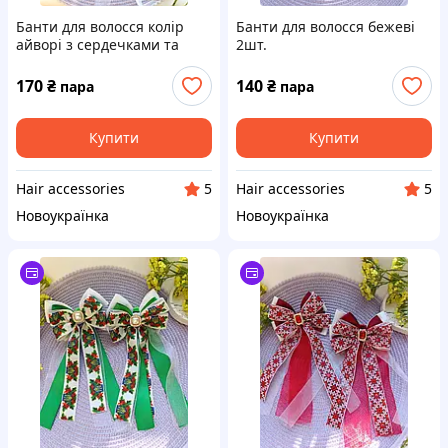
Банти для волосся колір
Банти для волосся бежеві
айворі з сердечками та
2шт.
конюшиною 2шт.
170
₴
140
₴
пара
пара
Купити
Купити
Hair accessories
Hair accessories
5
5
Новоукраїнка
Новоукраїнка