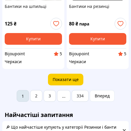
Бантики на шпильці
Бантики на резинці
125
₴
80
₴
пара
Купити
Купити
Bijoupoint
Bijoupoint
5
5
Черкаси
Черкаси
Показати ще
2
3
334
Вперед
1
...
Найчастіші запитання
🔎 Що найчастіше купують у категорії Резинки і банти