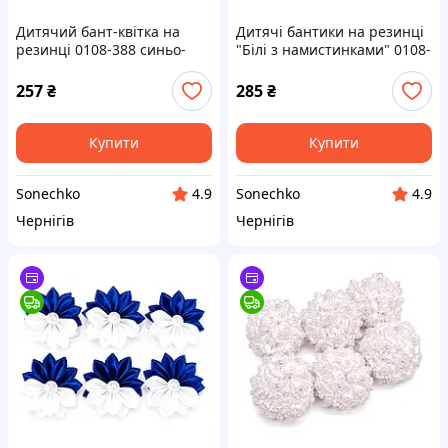
Дитячий бант-квітка на
Дитячі бантики на резинці
резинці 0108-388 синьо-
"Білі з намистинками" 0108-
білий 6 шт
350 6 шт
257
₴
285
₴
Купити
Купити
Sonechko
Sonechko
4.9
4.9
Чернігів
Чернігів