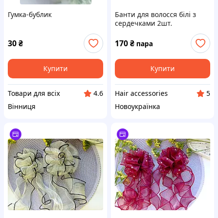
Гумка-бублик
Банти для волосся білі з
сердечками 2шт.
30
₴
170
₴
пара
Купити
Купити
Товари для всіх
Hair accessories
4.6
5
Вінниця
Новоукраїнка