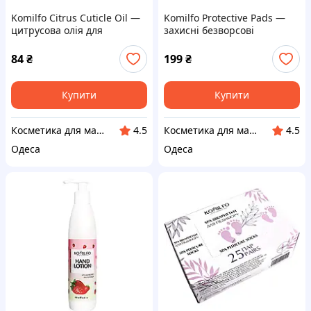
Komilfo Citrus Cuticle Oil —
Komilfo Protective Pads —
цитрусова олія для
захисні безворсові
кутикули, 32 мл
серветки, 100 шт.
84
₴
199
₴
Купити
Купити
Косметика для манікюру і педикюру
Косметика для манікюру і педикюру
4.5
4.5
Одеса
Одеса