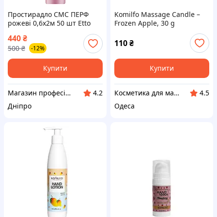
Простирадло СМС ПЕРФ
Komilfo Massage Candle –
рожеві 0,6х2м 50 шт Etto
Frozen Apple, 30 g
440
₴
110
₴
500
₴
-12%
Купити
Купити
Магазин професійної косметики Beauty-Prof
Косметика для манікюру і педикюру
4.2
4.5
Дніпро
Одеса