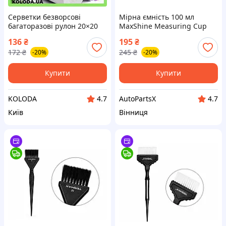
Серветки безворсові
Мірна ємність 100 мл
багаторазові рулон 20×20
MaxShine Measuring Cup
см 50 аркушів для
136
₴
195
₴
прибирання кухні ванної
172
₴
245
₴
-20%
-20%
скла
Купити
Купити
KOLODA
AutoPartsX
4.7
4.7
Київ
Вінниця