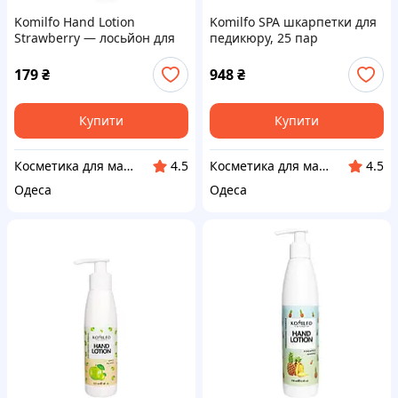
Komilfo Hand Lotion
Komilfo SPA шкарпетки для
Strawberry — лосьйон для
педикюру, 25 пар
рук полуниця, 250 мл
179
₴
948
₴
Купити
Купити
Косметика для манікюру і педикюру
Косметика для манікюру і педикюру
4.5
4.5
Одеса
Одеса