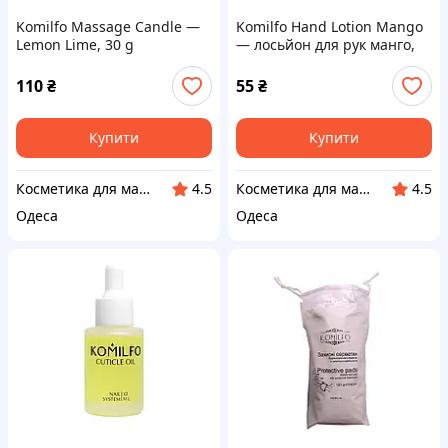
Komilfo Massage Candle —
Komilfo Hand Lotion Mango
Lemon Lime, 30 g
— лосьйон для рук манго,
10 мл
110
₴
55
₴
Купити
Купити
Косметика для манікюру і педикюру
Косметика для манікюру і педикюру
4.5
4.5
Одеса
Одеса