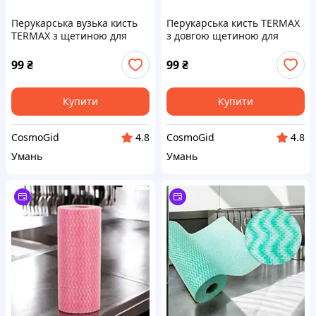
Перукарська вузька кисть
Перукарська кисть TERMAX
TERMAX з щетиною для
з довгою щетиною для
фарбування волосся,
фарбування волосся,
кератину, маски, фарби
кератину, маски, фарби
99
₴
99
₴
Купити
Купити
CosmoGid
CosmoGid
4.8
4.8
Умань
Умань