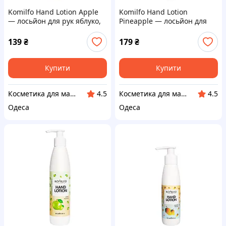
Komilfo Hand Lotion Apple
Komilfo Hand Lotion
— лосьйон для рук яблуко,
Pineapple — лосьйон для
125 мл
рук ананас, 250 мл
139
₴
179
₴
Купити
Купити
Косметика для манікюру і педикюру
Косметика для манікюру і педикюру
4.5
4.5
Одеса
Одеса