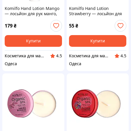
Komilfo Hand Lotion Mango
Komilfo Hand Lotion
— лосьйон для рук манго,
Strawberry — лосьйон для
250 мл
рук полуниця, 10 мл
179
₴
55
₴
Купити
Купити
Косметика для манікюру і педикюру
Косметика для манікюру і педикюру
4.5
4.5
Одеса
Одеса