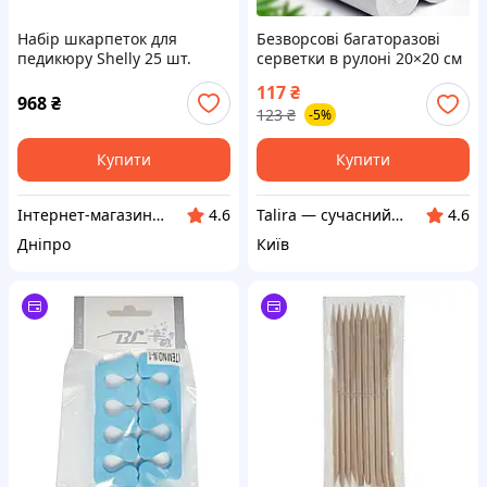
Набір шкарпеток для
Безворсові багаторазові
педикюру Shelly 25 шт.
серветки в рулоні 20×20 см
• 50 листів для прибирання
117
₴
кухні, ванної та скляних
968
₴
123
₴
-5%
поверхонь
Купити
Купити
Інтернет-магазин "Klever"
Talira — сучасний онлайн-магазин. Відправка Новою Поштою по Україні.
4.6
4.6
Дніпро
Київ