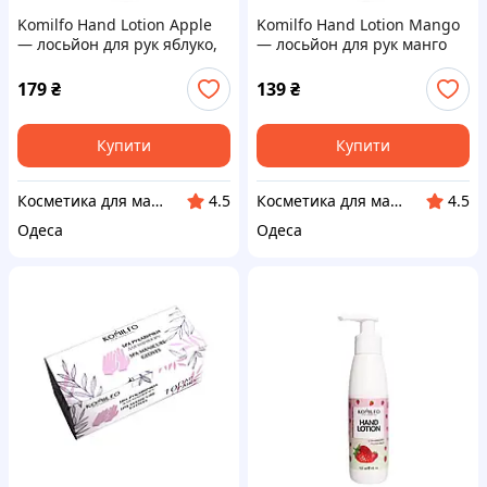
Komilfo Hand Lotion Apple
Komilfo Hand Lotion Mango
— лосьйон для рук яблуко,
— лосьйон для рук манго
250 мл
179
₴
139
₴
Купити
Купити
Косметика для манікюру і педикюру
Косметика для манікюру і педикюру
4.5
4.5
Одеса
Одеса