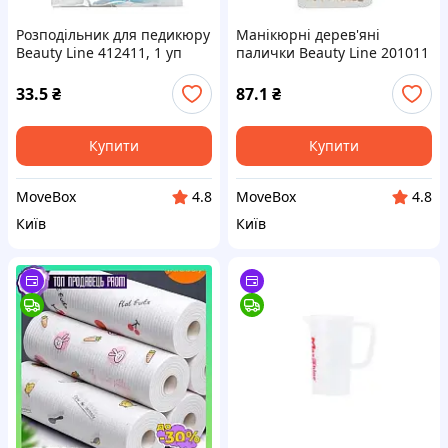
Розподільник для педикюру
Манікюрні дерев'яні
Beauty Line 412411, 1 уп
палички Beauty Line 201011
33.5
₴
87.1
₴
Купити
Купити
MoveBox
MoveBox
4.8
4.8
Київ
Київ