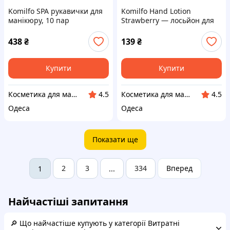
Komilfo SPA рукавички для
Komilfo Hand Lotion
манікюру, 10 пар
Strawberry — лосьйон для
рук полуниця, 125 мл
438
₴
139
₴
Купити
Купити
Косметика для манікюру і педикюру
Косметика для манікюру і педикюру
4.5
4.5
Одеса
Одеса
Показати ще
2
3
334
Вперед
1
...
Найчастіші запитання
🔎 Що найчастіше купують у категорії Витратні