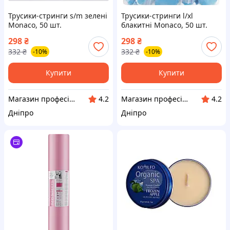
Трусики-стринги s/m зелені
Трусики-стринги l/xl
Monaco, 50 шт.
блакитні Monaco, 50 шт.
298
₴
298
₴
332
₴
332
₴
-10%
-10%
Купити
Купити
Магазин професійної косметики Beauty-Prof
Магазин професійної косметики Beauty-Prof
4.2
4.2
Дніпро
Дніпро