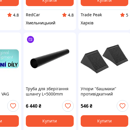
и
Купити
Купити
RedCar
Trade Peak
4.8
4.8
5
Хмельницький
Харків
Труба для зберігання
Упори "башмаки"
а VAG
шлангу L=5000mm
противідкатний
A
гумовий (довжина -
130мм, ширина - 80мм,
6 440
₴
546
₴
висота - 65мм), к-т 2шт
F-TRF3301
и
Купити
Купити