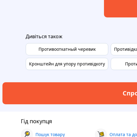
Дивіться також
Противооткатный черевик
Противідк
Кронштейн для упору противідкоту
Проти
Спро
Гід покупця
Пошук товару
Оплата та до