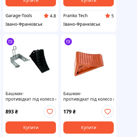
Купити
Купити
Garage-Tools
Franko Tech
4.8
5
Івано-Франківськ
Івано-Франківськ
Башмак-
Башмак-
противідкат під колесо вантажний 310 мм з тримачем DK
противідкат під колесо поліурета
893
₴
179
₴
Купити
Купити