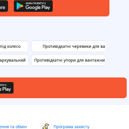
під колесо
Противідкатні черевики для вантажівок
паркувальний
Противідкатні упори для вантажних автомобіл
ння та обмін
Програма захисту