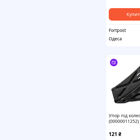
Купит
Fortpost
Одеса
Упор під коле
(00000011252)
121
₴