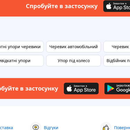
Спробуйте в застосунку
атні упори черевики
Черевик автомобільний
Черевик 
відкатні упори
Упор під колесо
Відбійник 
буйте в застосунку
ставка
Відгуки
Поверне