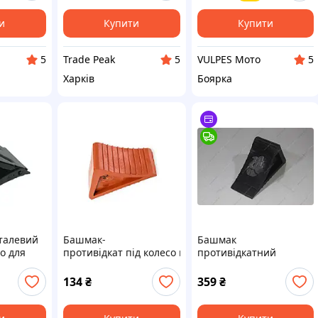
и
Купити
Купити
Trade Peak
VULPES Мото
5
5
5
Харків
Боярка
талевий
Башмак-
Башмак
со для
противідкат під колесо поліуретан червоний
противідкатний
обілів і
(вантажне авто)
000 кг
великий чорний
134
₴
359
₴
КременчугРезиноТехни