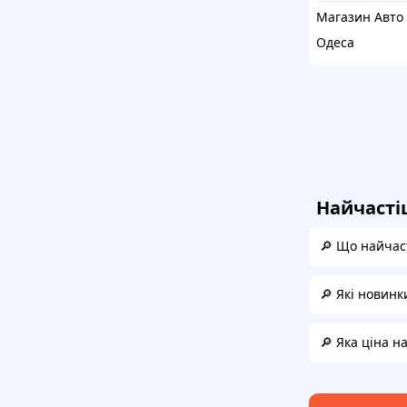
Одеса
Найчасті
🔎 Що найчаст
🔎 Які новинк
🔎 Яка ціна н