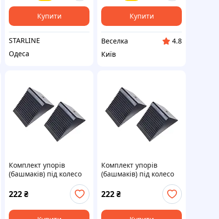
ділянках FLAME
Купити
Купити
STARLINE
Веселка
4.8
Одеса
Київ
Комплект упорів
Комплект упорів
(башмаків) під колесо
(башмаків) під колесо
резинових 2 од. VIKTEC
резинових 2 од. VIKTEC
VT01625
VT01625
222
₴
222
₴
ка