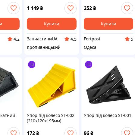
474 мм., з тримачем
м для
(вр-во ДК) О
1 149
₴
252
₴
ції коліс
4905799308
и
Купити
Купити
ЗапчастиниUA
Fortpost
4.2
4.5
5
Кропивницький
Одеса
дкатний
Упор під колесо ST-002
Упор під колесо ST-001
(210x120x195мм)
пластик
172
₴
96
₴