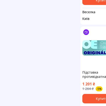
Купит
Веселка
Київ
Підставка
противідкатн
VW.7L0860321
1 201
₴
1 264
₴
-5%
Купит