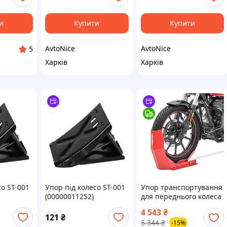
и
Купити
Купити
AvtoNice
AvtoNice
5
Харків
Харків
со ST-001
Упор під колесо ST-001
Упор транспортування
(00000011252)
для переднього колеса
червоний
4 543
₴
121
₴
5 344
₴
-15%