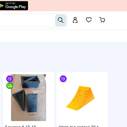
Башмак 8-19-10
Упор під колесо 30 т