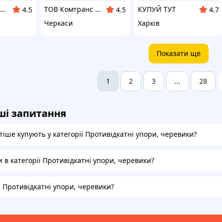
Магазин Авто Швидкість
ТОВ Комтранс Україна
КУПУЙ ТУТ
4.5
4.5
4.7
Черкаси
Харків
Показати ще
2
3
28
1
...
ші запитання
іше купують у категорії Противідкатні упори, черевики?
и в категорії Противідкатні упори, черевики?
а Противідкатні упори, черевики?