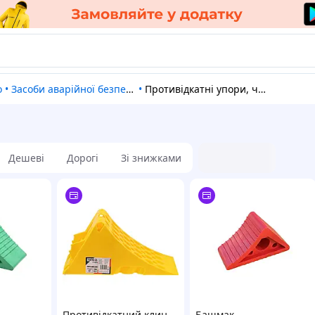
о
•
Засоби аварійної безпеки
•
Противідкатні упори, черевики
Дешеві
Дорогі
Зі знижками
Противідкатний клин
Башмак