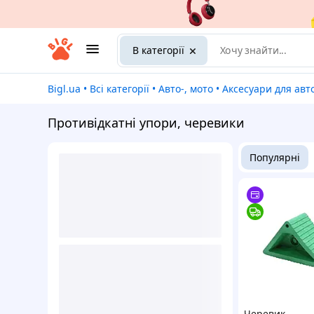
В категорії
Bigl.ua
•
Всі категорії
•
Авто-, мото
•
Аксесуари для авт
Противідкатні упори, черевики
Популярні
Черевик