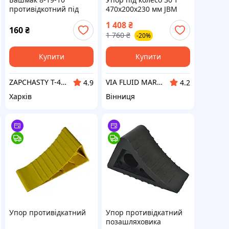
противідкотний під
470x200x230 мм JBM
колесо
1 408
₴
160
₴
1 760
₴
-20%
Купити
Купити
ZAPCHASTY T-40 KHARKIV UA
VIA FLUID MARKET
4.9
4.2
Харків
Вінниця
Упор противідкатний
Упор противідкатний
позашляховика