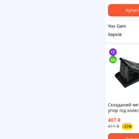
Купит
You Gain
Харків
Складаний ме
упор під коле
легкових автом
407
₴
причепів до 2
611
₴
-33%
FLAME