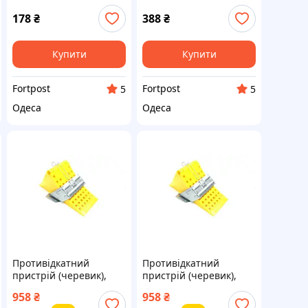
178
₴
388
₴
Купити
Купити
Fortpost
Fortpost
5
5
Одеса
Одеса
Противідкатний
Противідкатний
пристрій (черевик),
пристрій (черевик),
474 мм., з тримачем
474 мм., з тримачем
958
₴
958
₴
(вр-во ДК) О
(вр-во ДК) О