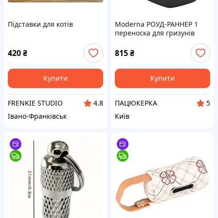
Підставки для котів
Moderna РОУД-РАННЕР 1
переноска для гризунів
собак і котів з пластик
дверима, 48.6х32.3х30.3 см
420
₴
815
₴
Купити
Купити
FRENKIE STUDIO
ПАЦЮКЕРКА
4.8
5
Івано-Франківськ
Київ