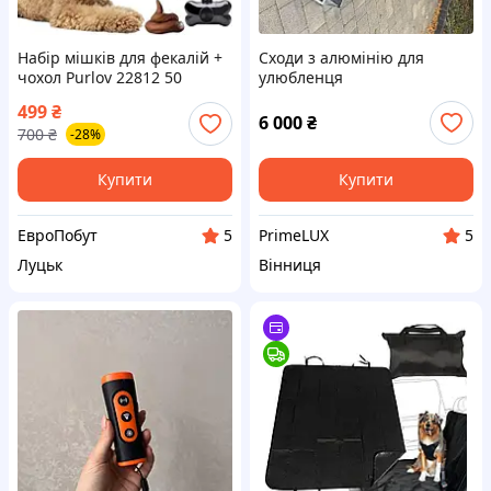
Набір мішків для фекалій +
Сходи з алюмінію для
чохол Purlov 22812 50
улюбленця
рулонів 1000 шт
499
₴
6 000
₴
700
₴
-28%
Купити
Купити
ЕвроПобут
PrimeLUX
5
5
Луцьк
Вінниця