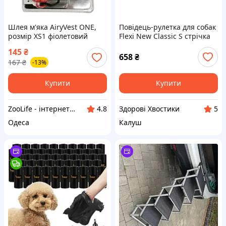
Шлея м'яка AiryVest ONE,
Повідець-рулетка для собак
розмір XS1 фіолетовий
Flexi New Classic S стрічка
5м/15кг рожевий
145
₴
658
₴
167
₴
-13%
Купити
Купити
ZooLife - інтернет-магазин товарів для тварин
Здорові Хвостики
4.8
5
Одеса
Калуш