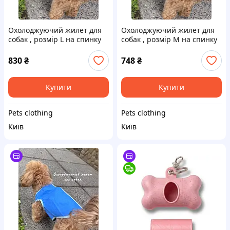
Охолоджуючий жилет для
Охолоджуючий жилет для
собак , розмір L на спинку
собак , розмір М на спинку
64 см
30 см
830
₴
748
₴
Купити
Купити
Pets clothing
Pets clothing
Київ
Київ