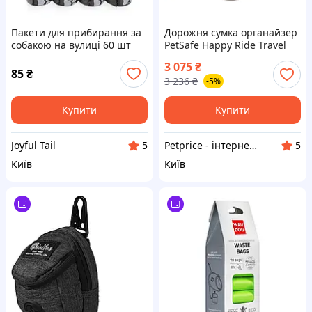
Пакети для прибирання за
Дорожня сумка органайзер
собакою на вулиці 60 шт
PetSafe Happy Ride Travel
(4х15) PetPick 4 рулони,
Bag Тревел Бег в дорогу з
3 075
₴
чорний
собакою 41х30,5х18 см
85
₴
3 236
₴
-5%
(62359)
Купити
Купити
Joyful Tail
Petprice - інтернет-магазин зоотоварів
5
5
Київ
Київ