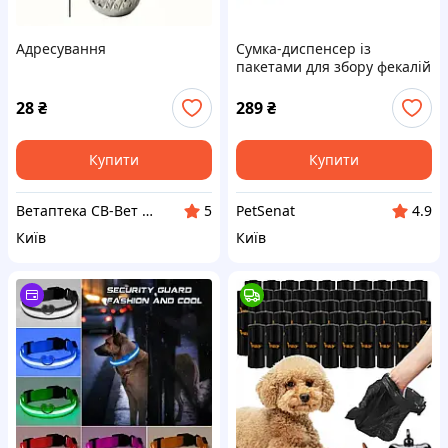
Адресування
Сумка-диспенсер із
пакетами для збору фекалій
собак Flamingo Bag Holder
Vito
28
₴
289
₴
Купити
Купити
Ветаптека СВ-Вет на Борщагівці
PetSenat
5
4.9
Київ
Київ