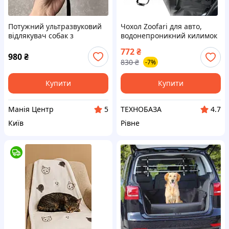
Потужний ультразвуковий
Чохол Zoofari для авто,
відлякувач собак з
водонепроникний килимок
акумулятором B30 та 3-ма
перевезення тварин,
772
₴
випромінювачами
156×132 см
980
₴
830
₴
-7%
Купити
Купити
Манія Центр
ТЕХНОБАЗА
5
4.7
Київ
Рівне