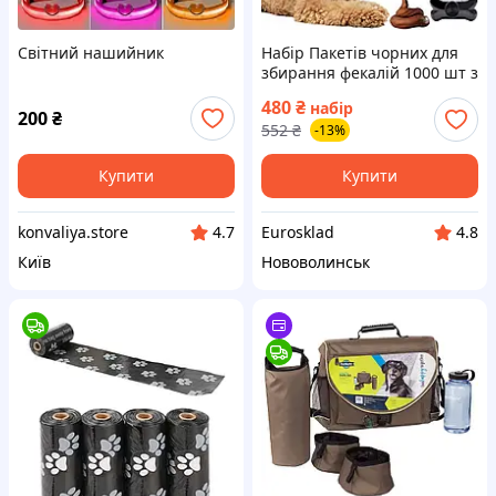
Світний нашийник
Набір Пакетів чорних для
збирання фекалій 1000 шт з
чохлом Purlov (22812) Black
480
₴
набір
200
₴
552
₴
-13%
Купити
Купити
konvaliya.store
Eurosklad
4.7
4.8
Київ
Нововолинськ