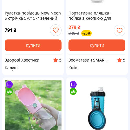
Рулетка-повідець New Neon
Портативна пляшка -
S стрічка 5м/15кг зелений
поїлка з кнопкою для
прогулянок Dog Water
279
₴
Bottle 300 мл для собак і
791
₴
349
₴
-20%
котів - рожева
Купити
Купити
Здорові Хвостики
Зоомагазин SMART ZOO
5
5
Калуш
Київ