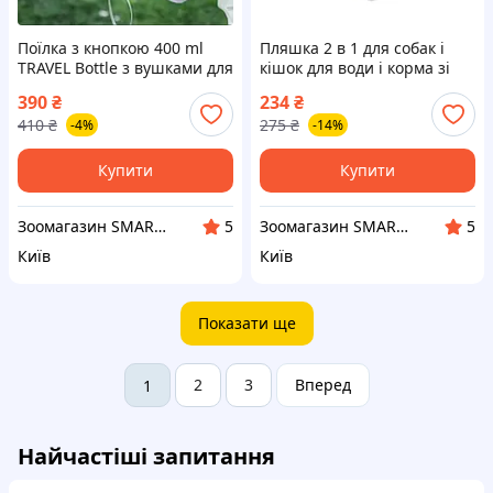
Поїлка з кнопкою 400 ml
Пляшка 2 в 1 для собак і
TRAVEL Bottle з вушками для
кішок для води і корма зі
собак - рожева
складаною мискою -
390
₴
234
₴
блакитна
410
₴
275
₴
-4%
-14%
Купити
Купити
Зоомагазин SMART ZOO
Зоомагазин SMART ZOO
5
5
Київ
Київ
Показати ще
2
3
Вперед
1
Найчастіші запитання