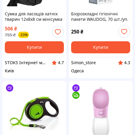
Сумка для ласощів хатніх
Біорозкладні гігієнічні
тварин 12х8х8 см мінісумка
пакети WAUDOG, 70 шт./уп.
органайзер
506
₴
250
₴
755
₴
-33%
Купити
Купити
STOKS Інтернет магазин стокового товару з Європи та США.
Simon_store
4.7
4.3
Київ
Одеса