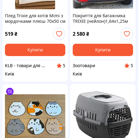
Плед Trixie для котів Mimi з
Покриття для багажника
мордочками плюш 70х50 см
TRIXIE (нейлон)1,64х1,25м
519
₴
2 580
₴
Купити
Купити
KLB - товари для дому, дітей та тварин
Зоотовари
5
5
Київ
Київ