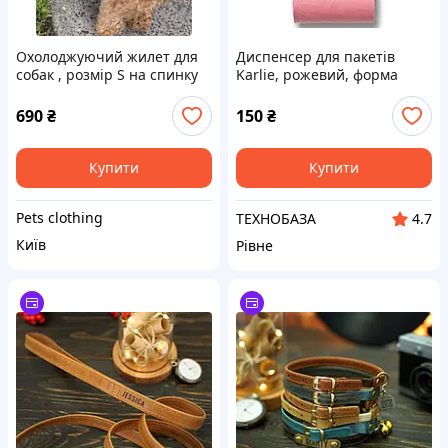
Охолоджуючий жилет для
Диспенсер для пакетів
собак , розмір S на спинку
Karlie, рожевий, форма
25 см
кісточки, з карабіном і
рулоном пакетів
690
₴
150
₴
Купити
Купити
Pets clothing
ТЕХНОБАЗА
4.7
Київ
Рівне