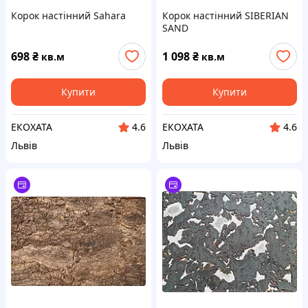
Корок настінний Sahara
Корок настінний SIBERIAN
SAND
698
₴
1 098
₴
кв.м
кв.м
Купити
Купити
ЕКОХАТА
ЕКОХАТА
4.6
4.6
Львів
Львів