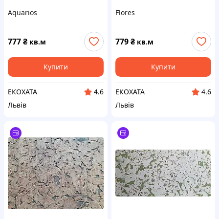
Aquarios
Flores
777
₴
779
₴
кв.м
кв.м
Купити
Купити
ЕКОХАТА
ЕКОХАТА
4.6
4.6
Львів
Львів