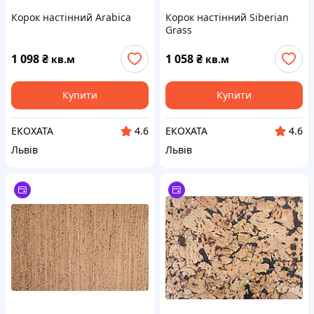
Корок настінний Arabica
Корок настінний Siberian
Grass
1 098
₴
1 058
₴
кв.м
кв.м
Купити
Купити
ЕКОХАТА
ЕКОХАТА
4.6
4.6
Львів
Львів