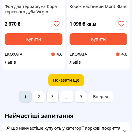
Фон для терраріума Кора
Корок настінний Mont Blanc
коркового дуба Virgin
2 670
₴
1 098
₴
кв.м
Купити
Купити
ЕКОХАТА
ЕКОХАТА
4.6
4.6
Львів
Львів
Показати ще
2
3
9
Вперед
1
...
Найчастіші запитання
🔎 Що найчастіше купують у категорії Коркові покриття