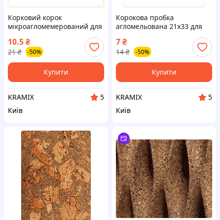
Корковий корок
Корокова пробка
мікроагломемерований для
агломельована 21х33 для
виготовлення коркових
звукоізоляції й оздоблення
10.5
₴
7
₴
покриттів і ізоляції
стін і підлог
21
₴
14
₴
-50%
-50%
Купити
Купити
KRAMIX
KRAMIX
5
5
Київ
Київ