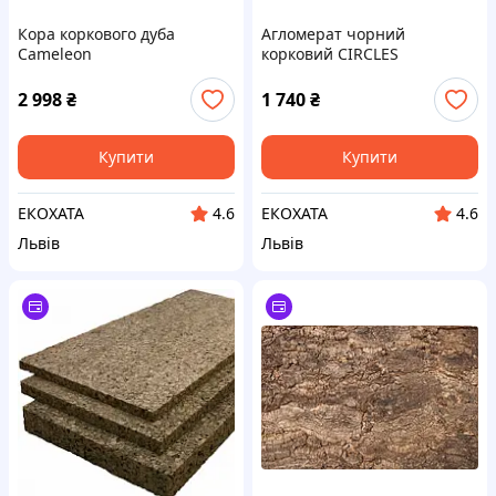
Кора коркового дуба
Агломерат чорний
Сameleon
корковий CIRCLES
2 998
₴
1 740
₴
Купити
Купити
ЕКОХАТА
ЕКОХАТА
4.6
4.6
Львів
Львів