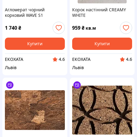
Агломерат чорний
Корок настінний CREAMY
корковий WAVE S1
WHITE
1 740
₴
959
₴
кв.м
Купити
Купити
ЕКОХАТА
ЕКОХАТА
4.6
4.6
Львів
Львів