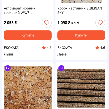
Агломерат чорний
Корок настінний SIBERIAN
корковий WAVE L1
SKY
2 055
₴
1 098
₴
кв.м
Купити
Купити
ЕКОХАТА
ЕКОХАТА
4.6
4.6
Львів
Львів