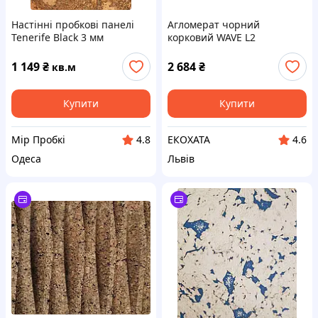
Настінні пробкові панелі
Агломерат чорний
Tenerife Black 3 мм
корковий WAVE L2
Wicanders
1 149
₴
2 684
₴
кв.м
Купити
Купити
Мір Пробкі
ЕКОХАТА
4.8
4.6
Одеса
Львів