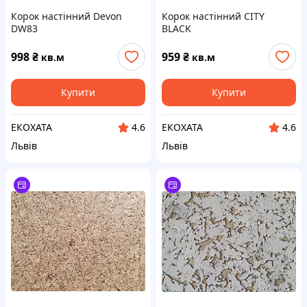
Корок настінний Devon
Корок настінний CITY
DW83
BLACK
998
₴
959
₴
кв.м
кв.м
Купити
Купити
ЕКОХАТА
ЕКОХАТА
4.6
4.6
Львів
Львів