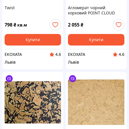
Twist
Агломерат чорний
корковий POINT CLOUD
798
₴
2 055
₴
кв.м
Купити
Купити
ЕКОХАТА
ЕКОХАТА
4.6
4.6
Львів
Львів