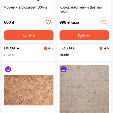
Чорний агломерат 30мм
Корок настінний Barneo
DW80
600
₴
998
₴
кв.м
Купити
Купити
ЕКОХАТА
ЕКОХАТА
4.6
4.6
Львів
Львів