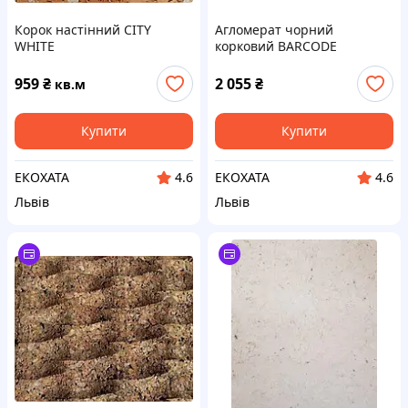
Корок настінний CITY
Агломерат чорний
WHITE
корковий BARCODE
959
₴
2 055
₴
кв.м
Купити
Купити
ЕКОХАТА
ЕКОХАТА
4.6
4.6
Львів
Львів