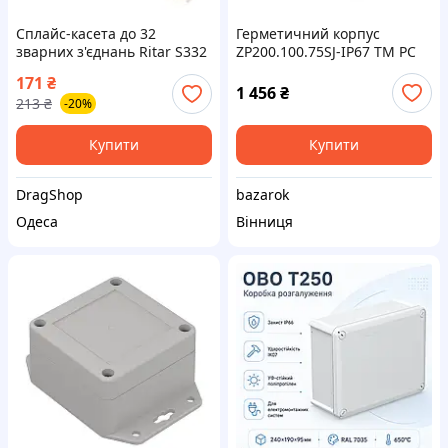
Сплайс-касета до 32
Герметичний корпус
зварних з'єднань Ritar S332
ZP200.100.75SJ-IP67 TM PC
171
₴
1 456
₴
213
₴
-20%
Купити
Купити
DragShop
bazarok
Одеса
Вінниця