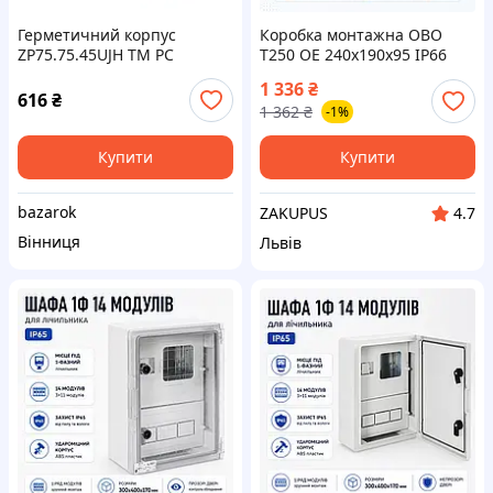
Герметичний корпус
Коробка монтажна ОВО
ZP75.75.45UJH TM PC
Т250 OE 240x190x95 ІP66
Bettermann Білий
1 336
₴
616
₴
1 362
₴
-1%
Купити
Купити
bazarok
ZAKUPUS
4.7
Вінниця
Львів