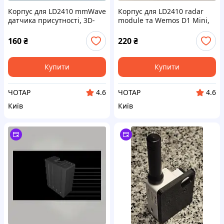
Корпус для LD2410 mmWave
Корпус для LD2410 radar
датчика присутності, 3D-
module та Wemos D1 Mini,
друк PLA
3D-друк PLA
160
₴
220
₴
Купити
Купити
ЧОТАР
ЧОТАР
4.6
4.6
Київ
Київ