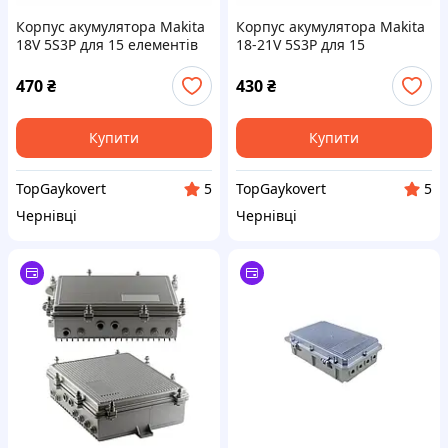
Корпус акумулятора Makita
Корпус акумулятора Makita
18V 5S3P для 15 елементів
18-21V 5S3P для 15
18650 з BMS платою на 5
елементів 18650 з BMS
MOSFET, індикатором
платою та індикатором
470
₴
430
₴
заряду та комплектом для
заряду, комплект для
складання
складання
Купити
Купити
TopGaykovert
TopGaykovert
5
5
Чернівці
Чернівці