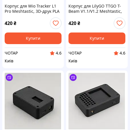
Корпус для Wio Tracker L1
Корпус для LilyGO TTGO T-
Pro Meshtastic, 3D-друк PLA
Beam V1.1/V1.2 Meshtastic,
3D-друк PLA
420
₴
420
₴
Купити
Купити
ЧОТАР
ЧОТАР
4.6
4.6
Київ
Київ