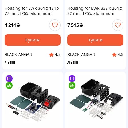
Housing for EWR 304 x 184 x
Housing for EWR 338 x 264 x
77 mm, IP65, aluminium
82 mm, IP65, aluminium
(корпус для РЕБ
(корпус для РЕБ
алюмінієвий)
алюмінієвий)
4 214
₴
7 515
₴
Купити
Купити
BLACK-ANGAR
BLACK-ANGAR
4.5
4.5
Львів
Львів