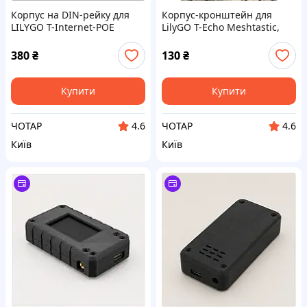
Корпус на DIN-рейку для
Корпус-кронштейн для
LILYGO T-Internet-POE
LilyGO T-Echo Meshtastic,
ESP32, 3D-друк PLA
3D-друк PLA
380
₴
130
₴
Купити
Купити
ЧОТАР
ЧОТАР
4.6
4.6
Київ
Київ