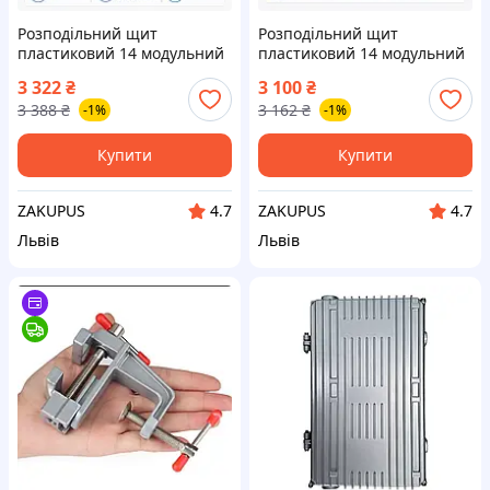
Розподільний щит
Розподільний щит
пластиковий 14 модульний
пластиковий 14 модульний
зовнішня установка IP65
зовнішня установка IP65
3 322
₴
3 100
₴
Білий
Білий
3 388
₴
3 162
₴
-1%
-1%
Купити
Купити
ZAKUPUS
ZAKUPUS
4.7
4.7
Львів
Львів