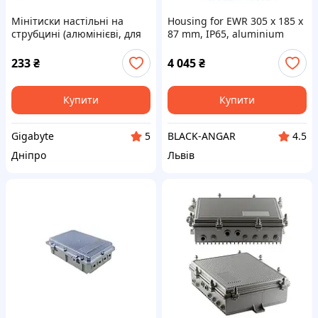
Мінітиски настільні на
Housing for EWR 305 x 185 x
струбцині (алюмінієві, для
87 mm, IP65, aluminium
паяння та хобі)
(корпус для РЕБ
алюмінієвий)
233
₴
4 045
₴
Купити
Купити
Gigabyte
BLACK-ANGAR
5
4.5
Дніпро
Львів