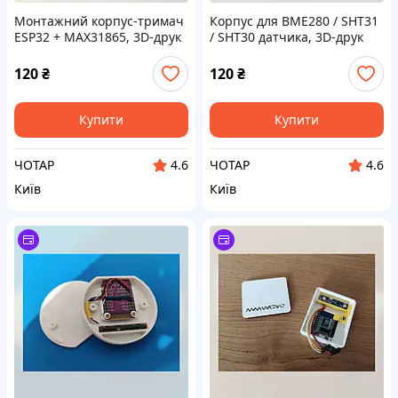
Монтажний корпус-тримач
Корпус для BME280 / SHT31
ESP32 + MAX31865, 3D-друк
/ SHT30 датчика, 3D-друк
PLA
PLA
120
₴
120
₴
Купити
Купити
ЧОТАР
ЧОТАР
4.6
4.6
Київ
Київ