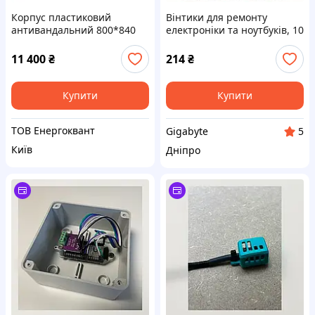
Корпус пластиковий
Вінтики для ремонту
антивандальний 800*840
електроніки та ноутбуків, 10
IP54 для електрощита, ВРУ
різновидів 500 шт.
та вузлів обліку
11 400
₴
214
₴
Купити
Купити
ТОВ Енергоквант
Gigabyte
5
Київ
Дніпро