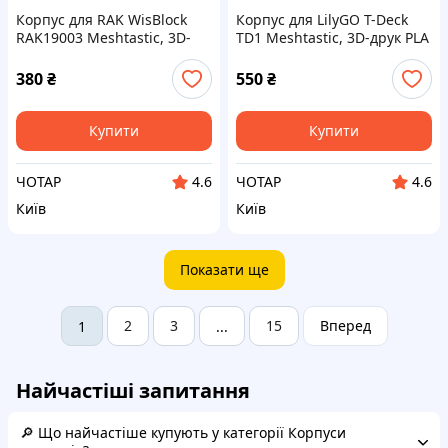
Корпус для RAK WisBlock
Корпус для LilyGO T-Deck
RAK19003 Meshtastic, 3D-
TD1 Meshtastic, 3D-друк PLA
друк PLA
380
₴
550
₴
Купити
Купити
ЧОТАР
ЧОТАР
4.6
4.6
Київ
Київ
Показати ще
2
3
15
Вперед
1
...
Найчастіші запитання
🔎 Що найчастіше купують у категорії Корпуси