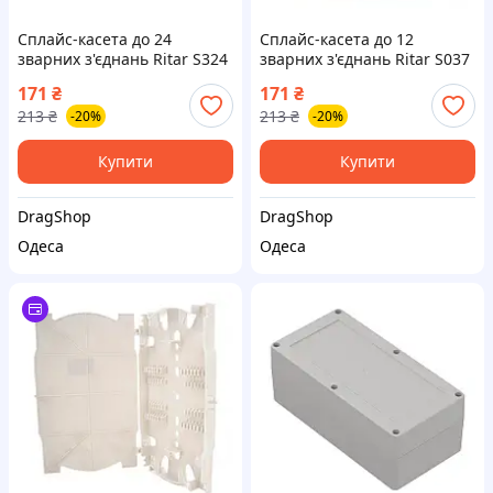
Сплайс-касета до 24
Сплайс-касета до 12
зварних з'єднань Ritar S324
зварних з'єднань Ritar S037
171
₴
171
₴
213
₴
213
₴
-20%
-20%
Купити
Купити
DragShop
DragShop
Одеса
Одеса