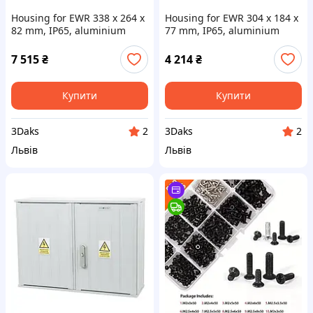
Housing for EWR 338 x 264 x
Housing for EWR 304 x 184 x
82 mm, IP65, aluminium
77 mm, IP65, aluminium
(корпус для РЕБ
(корпус для РЕБ
алюмінієвий)
алюмінієвий)
7 515
₴
4 214
₴
Купити
Купити
3Daks
3Daks
2
2
Львів
Львів