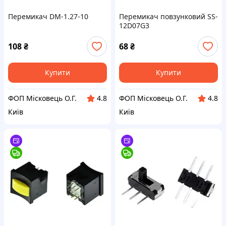
Перемикач DM-1.27-10
Перемикач повзунковий SS-
12D07G3
108
₴
68
₴
Купити
Купити
ФОП Місковець О.Г.
ФОП Місковець О.Г.
4.8
4.8
Київ
Київ