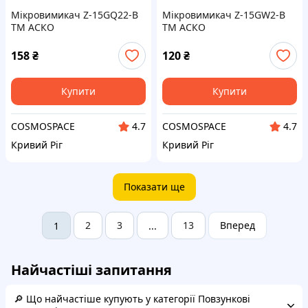
Мікровимикач Z-15GQ22-B
Мікровимикач Z-15GW2-B
ТМ АСКО
ТМ АСКО
158
₴
120
₴
Купити
Купити
COSMOSPACE
COSMOSPACE
4.7
4.7
Кривий Ріг
Кривий Ріг
Показати ще
2
3
13
Вперед
1
...
Найчастіші запитання
🔎 Що найчастіше купують у категорії Повзункові