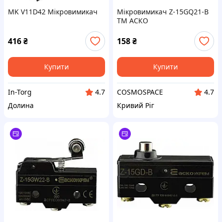
MK V11D42 Мікровимикач
Мікровимикач Z-15GQ21-B
ТМ АСКО
416
₴
158
₴
Купити
Купити
In-Torg
COSMOSPACE
4.7
4.7
Долина
Кривий Ріг