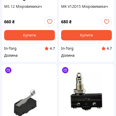
MS 12 Мікровимикач
MK V12D15 Мікровимикач
660
₴
680
₴
Купити
Купити
In-Torg
In-Torg
4.7
4.7
Долина
Долина