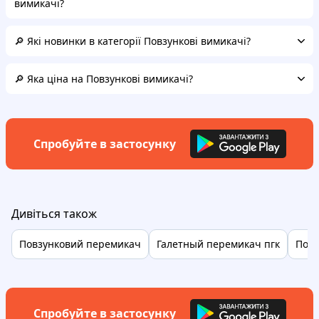
вимикачі?
🔎 Які новинки в категорії Повзункові вимикачі?
🔎 Яка ціна на Повзункові вимикачі?
Спробуйте в застосунку
Дивіться також
Повзунковий перемикач
Галетный перемикач пгк
Повз
Спробуйте в застосунку