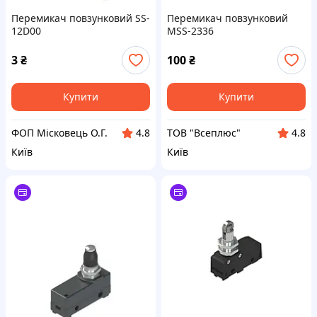
Перемикач повзунковий SS-
Перемикач повзунковий
12D00
MSS-2336
3
₴
100
₴
Купити
Купити
ФОП Місковець О.Г.
ТОВ "Всеплюс"
4.8
4.8
Київ
Київ