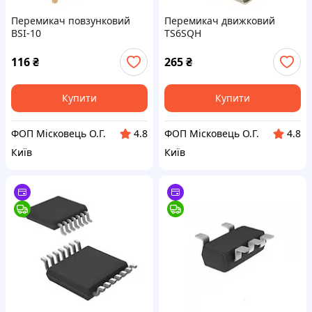
Перемикач повзунковий
Перемикач движковий
BSI-10
TS6SQH
116
₴
265
₴
Купити
Купити
ФОП Місковець О.Г.
ФОП Місковець О.Г.
4.8
4.8
Київ
Київ