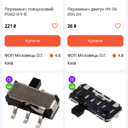
Перемикач повзунковий
Перемикач двигун HY-SK-
PSM2-0-Y-B
05G 2H
221
₴
26
₴
Купити
Купити
ФОП Місковець О.Г.
ФОП Місковець О.Г.
4.8
4.8
Київ
Київ