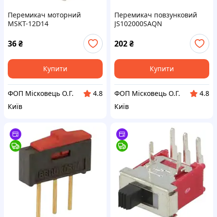
Перемикач моторний
Перемикач повзунковий
MSKT-12D14
JS102000SAQN
36
₴
202
₴
Купити
Купити
ФОП Місковець О.Г.
ФОП Місковець О.Г.
4.8
4.8
Київ
Київ