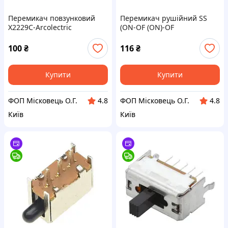
Перемикач повзунковий
Перемикач рушійний SS
X2229C-Arcolectric
(ON-OF (ON)-OF
100
₴
116
₴
Купити
Купити
ФОП Місковець О.Г.
ФОП Місковець О.Г.
4.8
4.8
Київ
Київ