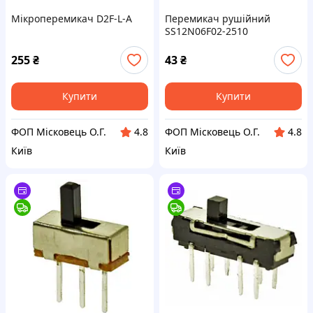
Мікроперемикач D2F-L-A
Перемикач рушійний
SS12N06F02-2510
(MSS22D18A)
255
₴
43
₴
Купити
Купити
ФОП Місковець О.Г.
ФОП Місковець О.Г.
4.8
4.8
Київ
Київ