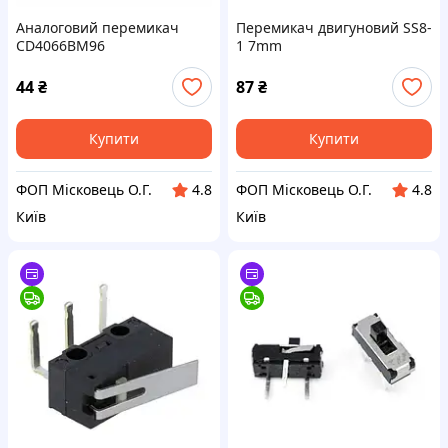
Аналоговий перемикач
Перемикач двигуновий SS8-
CD4066BM96
1 7mm
44
₴
87
₴
Купити
Купити
ФОП Місковець О.Г.
ФОП Місковець О.Г.
4.8
4.8
Київ
Київ