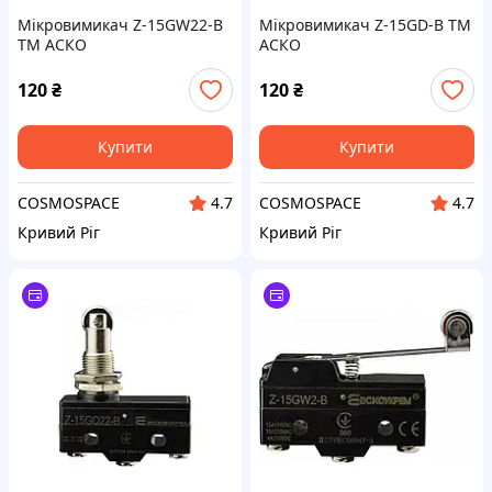
Мікровимикач Z-15GW22-B
Мікровимикач Z-15GD-B ТМ
ТМ АСКО
АСКО
120
₴
120
₴
Купити
Купити
COSMOSPACE
COSMOSPACE
4.7
4.7
Кривий Ріг
Кривий Ріг