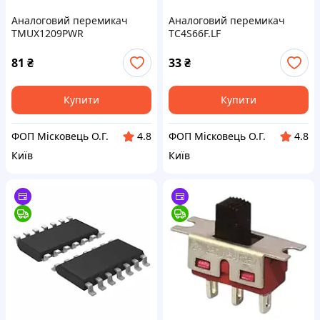
Аналоговий перемикач
Аналоговий перемикач
TMUX1209PWR
TC4S66F.LF
81
₴
33
₴
Купити
Купити
ФОП Місковець О.Г.
ФОП Місковець О.Г.
4.8
4.8
Київ
Київ