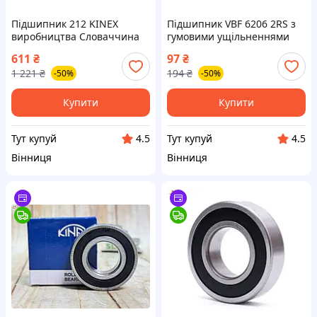
Підшипник 212 KINEX
Підшипник VBF 6206 2RS з
виробництва Словаччина
гумовими ущільненнями
для надійної роботи вашого
30х62х16 мм для надійної
611
₴
97
₴
обладнання
роботи механізмів
1 221
₴
194
₴
-50%
-50%
Купити
Купити
Тут купуй
Тут купуй
4.5
4.5
Вінниця
Вінниця