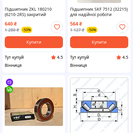
Підшипник ZKL 180210
Підшипник SKF 7512 (32215)
(6210-2RS) закритий
для надійної роботи
двосторонній для надійної
механізмів і техніки високої
640
₴
564
₴
роботи механізмів
якості
1 280
₴
1 127
₴
-50%
-50%
Купити
Купити
Тут купуй
Тут купуй
4.5
4.5
Вінниця
Вінниця