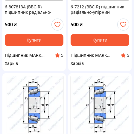
6-807813A (BBC-R)
6-7212 (BBC-R) підшипник
підшипник радіально-
радіально-упірний
пористий роликовий
роликовий конічний
конічний
500
₴
500
₴
Купити
Купити
Підшипник MARKET Інтернет-магазин
Підшипник MARKET Інтернет-магазин
5
5
Харків
Харків