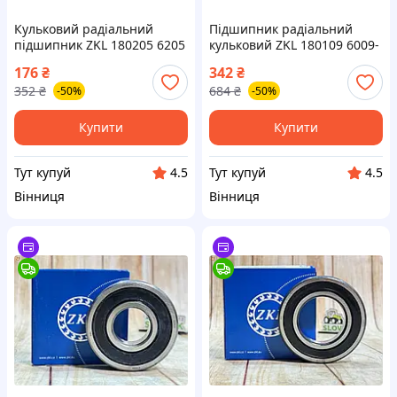
Кульковий радіальний
Підшипник радіальний
підшипник ZKL 180205 6205
кульковий ZKL 180109 6009-
2RS закритого типу
2RS закритий із двох сторін
176
₴
342
₴
виробництва Чехія
із Чехії для надійної роботи
352
₴
684
₴
-50%
-50%
Купити
Купити
Тут купуй
Тут купуй
4.5
4.5
Вінниця
Вінниця