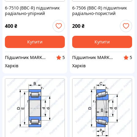
6-7510 (BBC-R) підшипник
6-7506 (BBC-R) підшипник
радіально-упірний
радіально-пористий
роликовий конічний
роликовий конічний
400
₴
200
₴
Купити
Купити
Підшипник MARKET Інтернет-магазин
Підшипник MARKET Інтернет-магазин
5
5
Харків
Харків