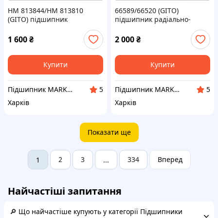
HM 813844/HM 813810
66589/66520 (GITO)
(GITO) підшипник
підшипник радіально-
радіально-упірний
пористий роликовий
роликовий конічний
конічний
1 600
₴
2 000
₴
Купити
Купити
Підшипник MARKET Інтернет-магазин
Підшипник MARKET Інтернет-магазин
5
5
Харків
Харків
Показати ще
2
3
334
Вперед
1
...
Найчастіші запитання
🔎 Що найчастіше купують у категорії Підшипники