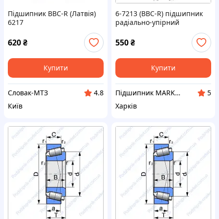
Підшипник BBC-R (Латвія)
6-7213 (BBC-R) підшипник
6217
радіально-упірний
роликовий конічний
620
₴
550
₴
Купити
Купити
Словак-МТЗ
Підшипник MARKET Інтернет-магазин
4.8
5
Київ
Харків