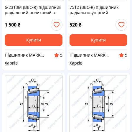
6-2313М (BBC-R) підшипник
7512 (BBC-R) підшипник
радіальний роликовий з
радіально-упірний
короткими циліндричними
роликовий конічний
роликами
1 500
₴
520
₴
Купити
Купити
Підшипник MARKET Інтернет-магазин
Підшипник MARKET Інтернет-магазин
5
5
Харків
Харків