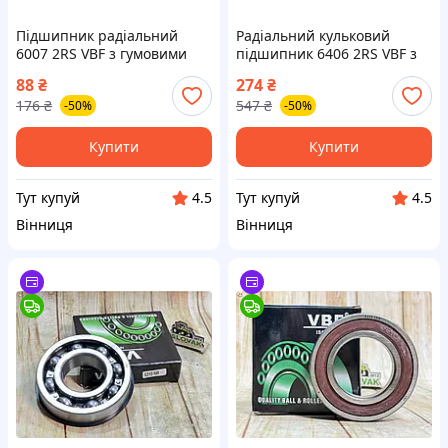
Підшипник радіальний
Радіальний кульковий
6007 2RS VBF з гумовими
підшипник 6406 2RS VBF з
ущільненнями для надійної
гумовими ущільненнями
88
₴
274
₴
роботи в будь-яких умовах
для надійної роботи
176
₴
547
₴
-50%
-50%
Купити
Купити
Тут купуй
Тут купуй
4.5
4.5
Вінниця
Вінниця