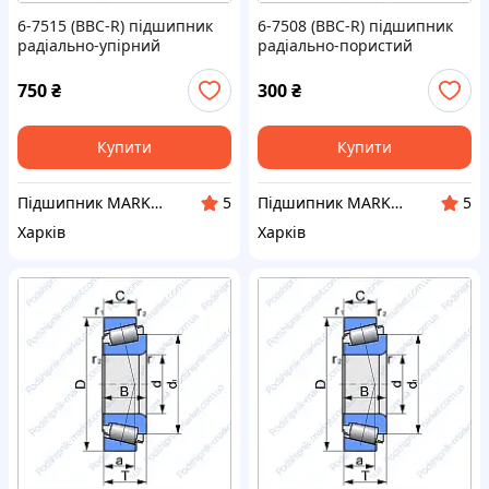
6-7515 (BBC-R) підшипник
6-7508 (BBC-R) підшипник
радіально-упірний
радіально-пористий
роликовий конічний
роликовий конічний
750
₴
300
₴
Купити
Купити
Підшипник MARKET Інтернет-магазин
Підшипник MARKET Інтернет-магазин
5
5
Харків
Харків