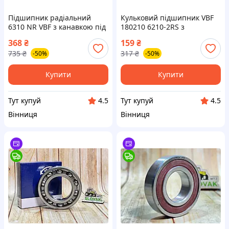
Підшипник радіальний
Кульковий підшипник VBF
6310 NR VBF з канавкою під
180210 6210-2RS з
стопорне кільце для
герметизацією з обох боків
368
₴
159
₴
надійної роботи в
для надійної роботи
735
₴
317
₴
-50%
-50%
механізмах
Купити
Купити
Тут купуй
Тут купуй
4.5
4.5
Вінниця
Вінниця