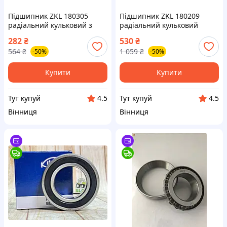
Підшипник ZKL 180305
Підшипник ZKL 180209
радіальний кульковий з
радіальний кульковий
герметизацією з обох боків
закритий з обох боків для
282
₴
530
₴
для надійної роботи
надійної роботи
564
₴
1 059
₴
-50%
-50%
обладнання
Купити
Купити
Тут купуй
Тут купуй
4.5
4.5
Вінниця
Вінниця