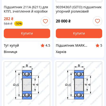
Підшипник 211А (6211) для
9039436Л (GITO) підшипник
КПП, зчеплення й коробки
упорний роликовий
добору потужності УРАЛ,
282
₴
тросоукладчик КРАЗ
20 000
₴
564
₴
-50%
Купити
Купити
Тут купуй
Підшипник MARKET Інтернет-магазин
4.5
5
Вінниця
Харків