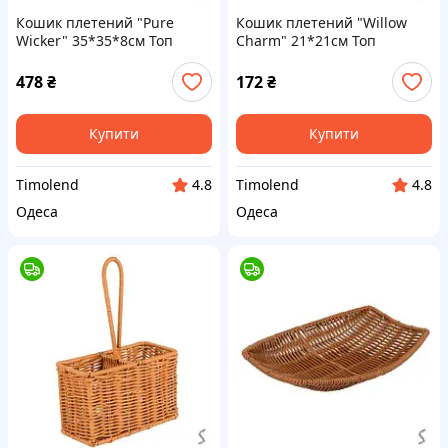
Кошик плетений "Pure
Кошик плетений "Willow
Wicker" 35*35*8см Топ
Charm" 21*21см Топ
продаж!
продаж!
478
₴
172
₴
Купити
Купити
Timolend
Timolend
4.8
4.8
Одеса
Одеса