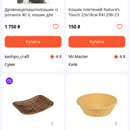
Дровниця/кашпо/кошик із
Кошик плетений Nature’s
ротанга 40 л, кошик для
Touch 23х18см R41298-23
зберігання для дров,
ТМ STENSON
більшевіків кашпо для саду
1 750
₴
150
₴
Купити
Купити
kashpo_craft
Mr.Master
4.9
4.8
Суми
Київ