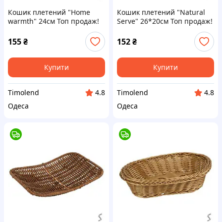
Кошик плетений "Home
Кошик плетений "Natural
warmth" 24см Топ продаж!
Serve" 26*20см Топ продаж!
155
₴
152
₴
Купити
Купити
Timolend
Timolend
4.8
4.8
Одеса
Одеса