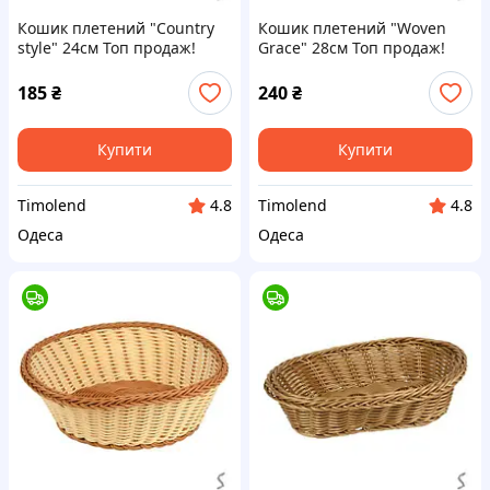
Кошик плетений "Country
Кошик плетений "Woven
style" 24см Топ продаж!
Grace" 28см Топ продаж!
185
₴
240
₴
Купити
Купити
Timolend
Timolend
4.8
4.8
Одеса
Одеса