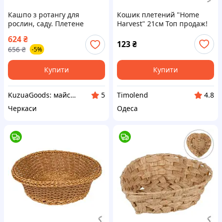
Кашпо з ротангу для
Кошик плетений "Home
рослин, саду. Плетене
Harvest" 21см Топ продаж!
кашпо на 10 л із ротанга,
624
₴
колір світло-коричневий.
123
₴
656
₴
-5%
Кашпо для речей.
Купити
Купити
KuzuaGoods: майстерня
Timolend
5
4.8
Черкаси
Одеса