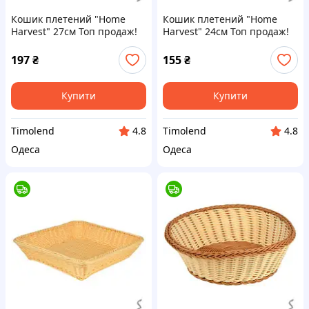
Кошик плетений "Home
Кошик плетений "Home
Harvest" 27см Топ продаж!
Harvest" 24см Топ продаж!
197
₴
155
₴
Купити
Купити
Timolend
Timolend
4.8
4.8
Одеса
Одеса