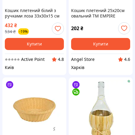
Кошик плетений білий з
Кошик плетений 25х20см
ручками лоза 33x30x15 см
овальний ТМ EMPIRE
(939579)
432
₴
202
₴
534
₴
-19%
Купити
Купити
⭐️⭐️⭐️⭐️⭐️ Active Point
Angel Store
4.8
4.6
Київ
Харків