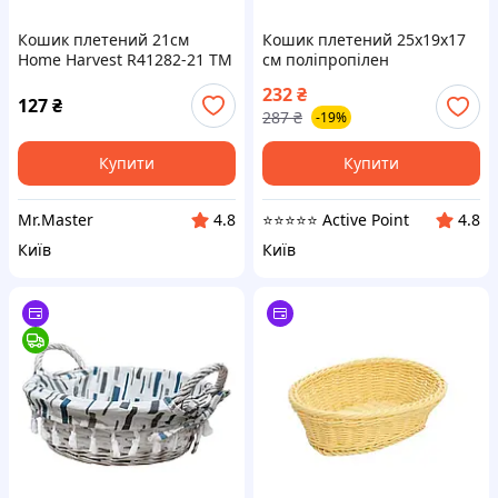
Кошик плетений 21см
Кошик плетений 25х19х17
Home Harvest R41282-21 ТМ
см поліпропілен
STENSON
жовтогарячий (939248)
232
₴
127
₴
287
₴
-19%
Купити
Купити
Mr.Master
⭐️⭐️⭐️⭐️⭐️ Active Point
4.8
4.8
Київ
Київ