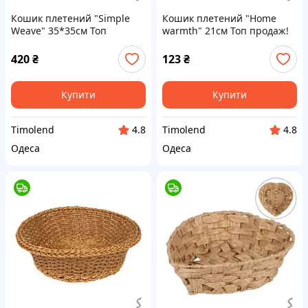
Кошик плетений "Simple
Кошик плетений "Home
Weave" 35*35см Топ
warmth" 21см Топ продаж!
продаж!
420
₴
123
₴
Купити
Купити
Timolend
Timolend
4.8
4.8
Одеса
Одеса