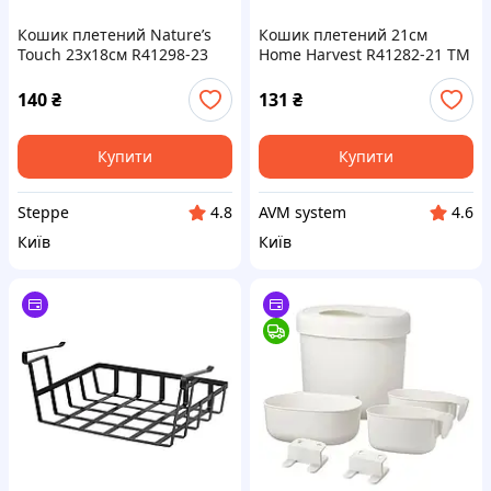
Кошик плетений Nature’s
Кошик плетений 21см
Touch 23х18см R41298-23
Home Harvest R41282-21 ТМ
ТМ STENSON
STENSON
140
₴
131
₴
Купити
Купити
Steppe
AVM system
4.8
4.6
Київ
Київ