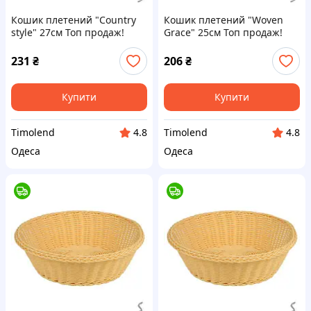
Кошик плетений "Country
Кошик плетений "Woven
style" 27см Топ продаж!
Grace" 25см Топ продаж!
231
₴
206
₴
Купити
Купити
Timolend
Timolend
4.8
4.8
Одеса
Одеса