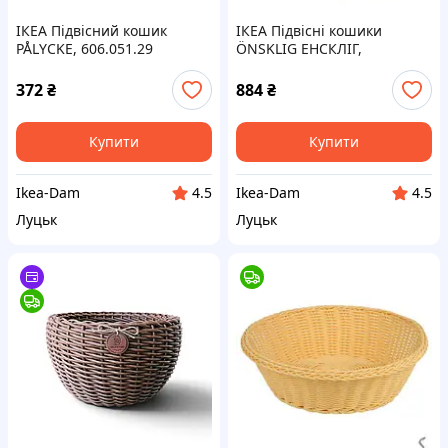
ІКЕА Підвісний кошик
ІКЕА Підвісні кошики
PÅLYCKE, 606.051.29
ÖNSKLIG ЕНСКЛІГ,
301.992.83
372
₴
884
₴
Купити
Купити
Ikea-Dam
Ikea-Dam
4.5
4.5
Луцьк
Луцьк