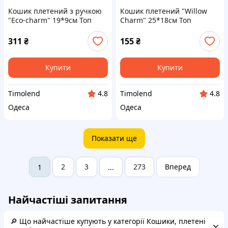
Кошик плетений з ручкою
Кошик плетений "Willow
"Eco-charm" 19*9см Топ
Charm" 25*18см Топ
продаж!
продаж!
311
₴
155
₴
Купити
Купити
Timolend
Timolend
4.8
4.8
Одеса
Одеса
Показати ще
2
3
273
Вперед
1
...
Найчастіші запитання
🔎 Що найчастіше купують у категорії Кошики, плетені