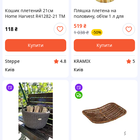
Кошик плетений 21см
Пляшка плетена на
Home Harvest R41282-21 ТМ
половину, об'єм 1 л для
STENSON
міцних напоїв і настоянок з
519
₴
оригінальним дизайном
118
₴
1 038
₴
-50%
Купити
Купити
Steppe
KRAMIX
4.8
5
Київ
Київ