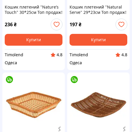
Кошик плетений "Nature’s
Кошик плетений "Natural
Touch" 30*25см Топ продаж!
Serve" 29*23см Топ продаж!
236
₴
197
₴
Купити
Купити
Timolend
Timolend
4.8
4.8
Одеса
Одеса