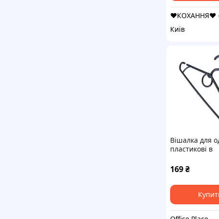
Київ
Вішалка для о
пластикові в
асортименті 
(22010)
169
₴
Купит
Office Place