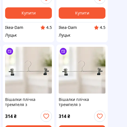
Купити
Купити
Ikea-Dam
Ikea-Dam
4.5
4.5
Луцьк
Луцьк
Вішалки плічка
Вішалки плічка
тремпеля з
тремпеля з
прищіпками Liting для
прищіпками Liting для
штанів, спідниць 35 см
штанів, спідниць 35 см
314
₴
314
₴
10 шт. / Комплект
10 шт. / Комплект
тремпелів / Металеві
тремпелів / Металеві