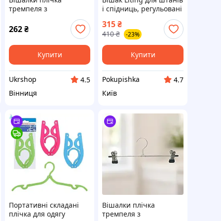
тремпеля з
і спідниць, регульовані
прищіпками Liting для
прищіпки, нікельоване
315
₴
штанів, спідниць 35 см
покриття, компактна
262
₴
410
₴
-23%
10 шт. / Комплект
конструкція
тремпелів / Металеві
оцинковані плічка
Купити
Купити
Ukrshop
Pokupishka
4.5
4.7
Вінниця
Київ
Портативні складані
Вішалки плічка
плічка для одягу
тремпеля з