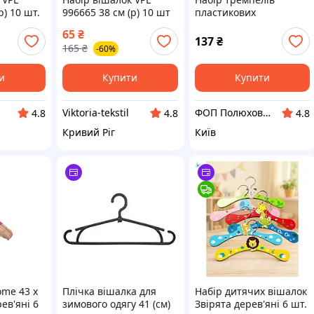
р) 10 шт.
996665 38 см (р) 10 шт
пластикових
чорний
65
₴
137
₴
165
₴
-60%
и
Купити
Купити
Viktoria-tekstil
ФОП Полюхович Л.Г.
4.8
4.8
4.8
Кривий Ріг
Київ
ome 43 х
Плічка вішалка для
Набір дитячих вішалок
рев'яні 6
зимового одягу 41 (см)
Звірята дерев'яні 6 шт.