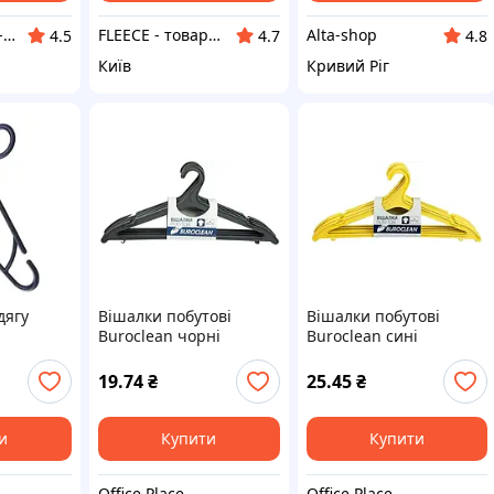
❤️КОХАННЯ❤️ - все для кохання та товари для дому
FLEECE - товари для дому та туризму
Alta-shop
4.5
4.7
4.8
Київ
Кривий Ріг
дягу
Вішалки побутові
Вішалки побутові
Buroclean чорні
Buroclean сині
5шт/уп
(10300880)
(10300881)
19.74
₴
25.45
₴
и
Купити
Купити
Office Place
Office Place