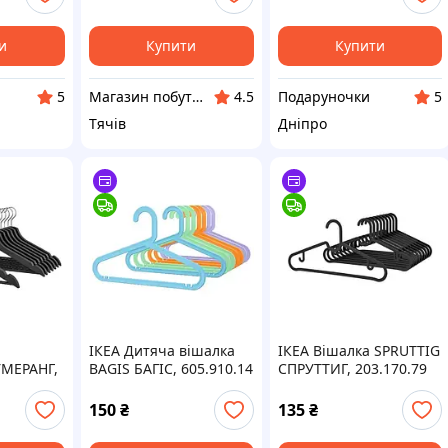
одягу в шафу • Вішалки
для дитячого одягу з
яскравим
и
Купити
Купити
Магазин побутової хімії "KAMILLA"
Подаруночки
5
4.5
5
Тячiв
Дніпро
ІКЕА Дитяча вішалка
ІКЕА Вішалка SPRUTTIG
МЕРАНГ,
BAGIS БАГІС, 605.910.14
СПРУТТИГ, 203.170.79
150
₴
135
₴