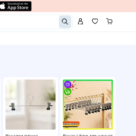
Вішалки плічка
Вішак Liting для штанів