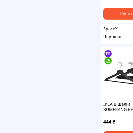
Купит
SpaceX
Чернівці
ІКЕА Вішалка
BUMERANG БУ
202.385.34
444
₴