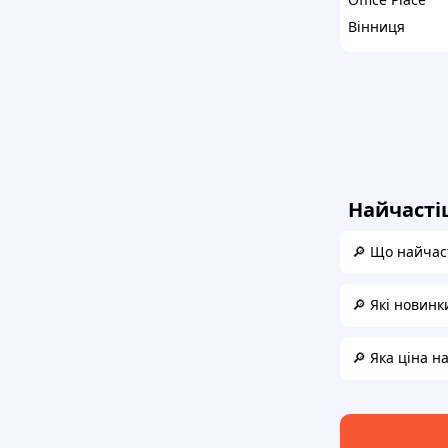
Вінниця
Найчасті
🔎 Що найчас
🔎 Які новинк
🔎 Яка ціна н