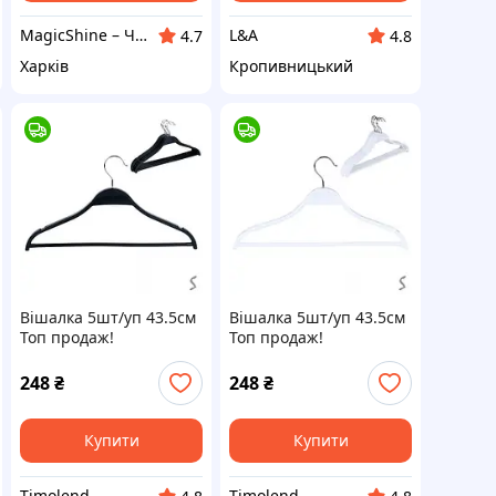
MagicShine – Чарівне сяйво у кожному виробі
L&A
4.7
4.8
Харків
Кропивницький
Вішалка 5шт/уп 43.5см
Вішалка 5шт/уп 43.5см
Топ продаж!
Топ продаж!
248
₴
248
₴
Купити
Купити
Timolend
Timolend