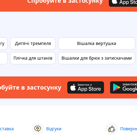
Спробуйте в застосунку
гу
Дитячі тремпеля
Вішалка вертушка
Плічка для штанів
Вішалки для брюк з затискачами
буйте в застосунку
ставка
Відгуки
Поверне