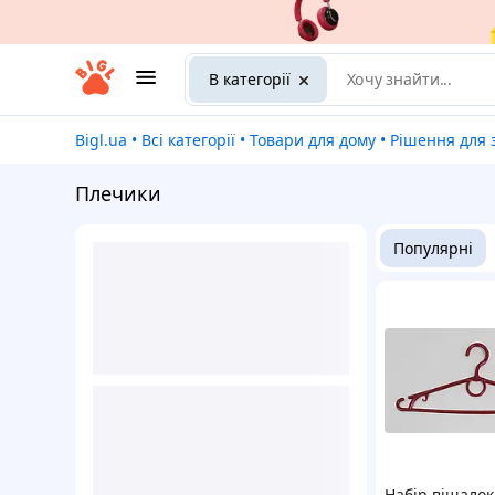
В категорії
Bigl.ua
•
Всі категорії
•
Товари для дому
•
Рішення для 
Плечики
Популярні
Набір вішалок