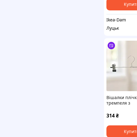
Купит
Ikea-Dam
Луцьк
Вішалки плічк
тремпеля з
прищіпками Li
штанів, спідн
314
₴
10 шт. / Комп
тремпелів / М
оцинковані пл
Купит