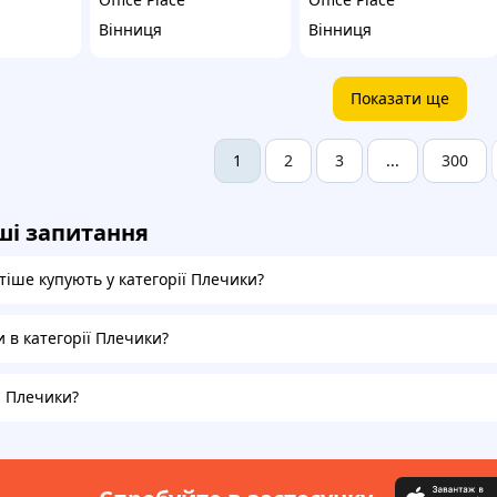
Вінниця
Вінниця
Показати ще
2
3
300
1
...
ші запитання
тіше купують у категорії Плечики?
и в категорії Плечики?
а Плечики?