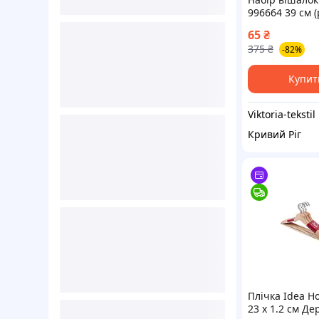
996664 39 см (
червоний
65
₴
375
₴
-82%
Купит
Viktoria-tekstil
Кривий Ріг
Плічка Idea H
23 х 1.2 см Де