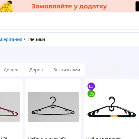
зберігання
•
Плечики
Дешеві
Дорогі
Зі знижками
 VPL
Набір вішалок VPL
Набір тремпелів