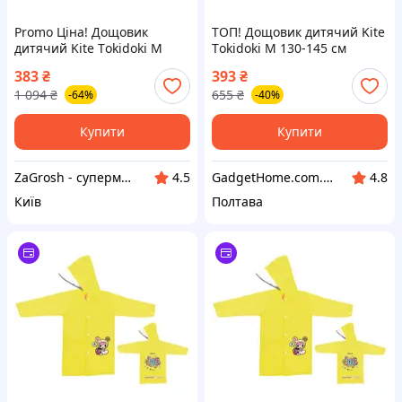
Promo Ціна! Дощовик
ТОП! Дощовик дитячий Kite
дитячий Kite Тokidoki M
Тokidoki M 130-145 см
130-145 см Жовтий (TK24-
Жовтий (TK24-2600M) -
383
₴
393
₴
2600M) - тільки на
(gHome)
1 094
₴
655
₴
-64%
-40%
ZaGrosh.com.ua
Купити
Купити
ZaGrosh - супермаркет низьких цін
GadgetHome.com.ua
4.5
4.8
Київ
Полтава