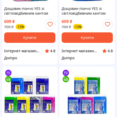
Дощовик-пончо YES зі
Дощовик-пончо YES зі
світловідбивним кантом
світловідбивним кантом
Поні (706946)
Акули (706945)
609
₴
609
₴
700
₴
700
₴
-13%
-13%
Купити
Купити
Інтернет-магазин "Winner"
Інтернет-магазин "Winner"
4.8
4.8
Дніпро
Дніпро