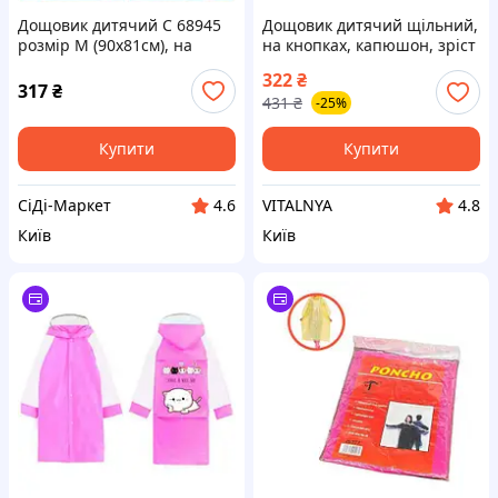
Дощовик дитячий C 68945
Дощовик дитячий щільний,
розмір М (90х81см), на
на кнопках, капюшон, зріст
кнопках, капюшон, у пакеті,
80-110 см, у пакеті
322
₴
ВИДАЄТЬСЯ ТІЛЬКИ МІКС
(РОЖЕВИЙ)
317
₴
431
₴
-25%
ВИД [Склад: Одеса №4]
Купити
Купити
СіДі-Маркет
VITALNYA
4.6
4.8
Київ
Київ