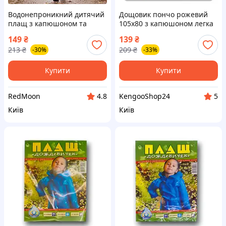
Водонепроникний дитячий
Дощовик пончо рожевий
плащ з капюшоном та
105x80 з капюшоном легка
кнопками, EVA, 6-9 років,
компактна накидка від
149
₴
139
₴
Мікс / Дитячий дощовик /
дощу для прогулянок
213
₴
209
₴
-30%
-33%
Плащ від дощу
Купити
Купити
RedMoon
KengooShop24
4.8
5
Київ
Київ