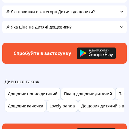
🔎 Які новинки в категорії Дитячі дощовики?
🔎 Яка ціна на Дитячі дощовики?
Спробуйте в застосунку
Дивіться також
Дощовик пончо дитячий
Плащ дощовик дитячий
Плащ
Дощовик качечка
Lovely panda
Дощовик дитячий з ве