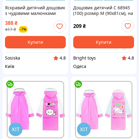
Яскравий дитячий дощовик
Дощовик дитячий C 68945
з чудовими малюнками
(100) розмір М (90х81см), на
кнопках, капюшон, у пакеті,
388
₴
ВИДАЄТЬСЯ ТІЛЬКИ МІКС
209
₴
417
₴
-7%
ВИДІВ
Купити
Купити
Sosiska
Bright toys
4.8
4.8
Київ
Одеса