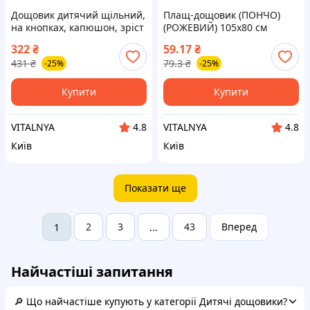
Дощовик дитячий щільний,
Плащ-дощовик (ПОНЧО)
на кнопках, капюшон, зріст
(РОЖЕВИЙ) 105х80 см
80-110 см, у пакеті
322
₴
59.17
₴
(МАЛИНОВИЙ)
431
₴
79.3
₴
-25%
-25%
Купити
Купити
VITALNYA
VITALNYA
4.8
4.8
Київ
Київ
Показати ще
2
3
43
Вперед
1
...
Найчастіші запитання
🔎 Що найчастіше купують у категорії Дитячі дощовики?