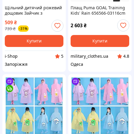
Щільний дитячий рожевий
Плащ Puma GOAL Training
дощовик Зайчик з
Kids' Rain 656566-03116cm
капюшоном на кнопках для
656566-03
509
₴
дівчинки зростом 80-110 см
2 603
₴
739
₴
-31%
захист від дощу
Купити
Купити
i-Shop
military_clothes.ua
5
4.8
Запоріжжя
Одеса