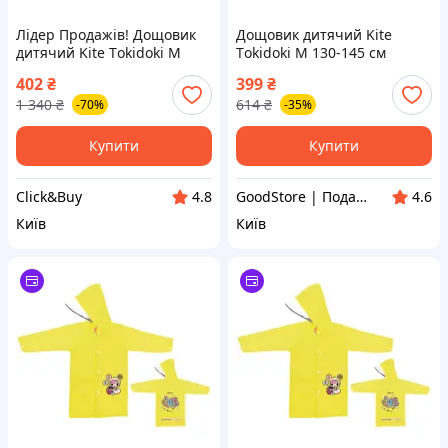
Лідер Продажів! Дощовик
Дощовик дитячий Kite
дитячий Kite Тokidoki M
Тokidoki M 130-145 см
130-145 см Жовтий (TK24-
Жовтий (TK24-2600M) -
402
₴
399
₴
2600M) - КлікБай
оригінал
1 340
₴
614
₴
-70%
-35%
Купити
Купити
Click&Buy
GoodStore | Подарунки, Товари для дому та работи
4.8
4.6
Київ
Київ