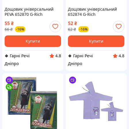
Дощовик універсальний
Дощовик універсальний
PEVA 652870 G-Rich
652874 G-Rich
55
₴
52
₴
66
₴
62
₴
-16%
-16%
Купити
Купити
🍀 Гарні Речі
🍀 Гарні Речі
4.8
4.8
Дніпро
Дніпро