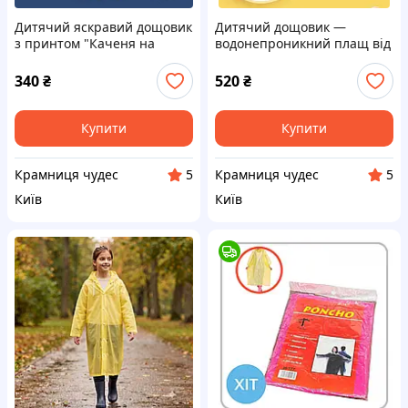
Дитячий яскравий дощовик
Дитячий дощовик —
з принтом "Каченя на
водонепроникний плащ від
скейтборді" (Зріст 100–115
дощу з подвійним козирком
см)
(блакитний на зріст 110-130
340
₴
520
₴
см)
Купити
Купити
Крамниця чудес
Крамниця чудес
5
5
Київ
Київ