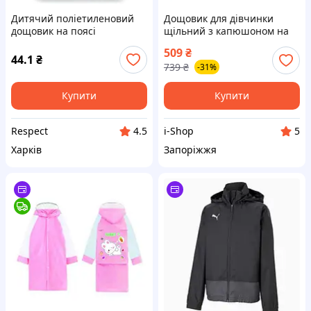
Дитячий поліетиленовий
Дощовик для дівчинки
дощовик на поясі
щільний з капюшоном на
кнопках малиновий з
509
₴
малюнком котиків зріст 80-
44.1
₴
739
₴
-31%
110 см
Купити
Купити
Respect
i-Shop
4.5
5
Харків
Запоріжжя