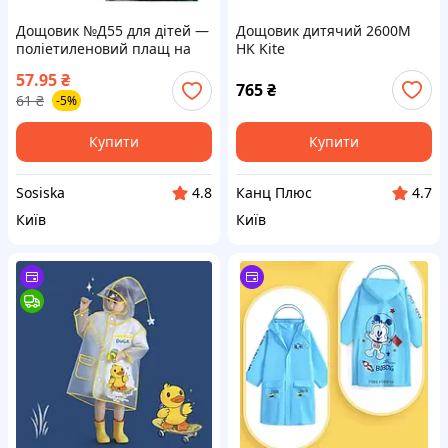
Дощовик №Д55 для дітей —
Дощовик дитячий 2600M
поліетиленовий плащ на
HK Kite
липучках
57.95
₴
765
₴
61
₴
-5%
Купити
Купити
Sosiska
Канц Плюс
4.8
4.7
Київ
Київ