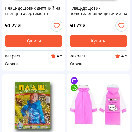
Плащ-дощовик дитячий на
Плащ-дощовик
кнопці в асортименті
поліетиленовий дитячий на
липучці
50.72
₴
50.72
₴
Купити
Купити
Respect
Respect
4.5
4.5
Харків
Харків