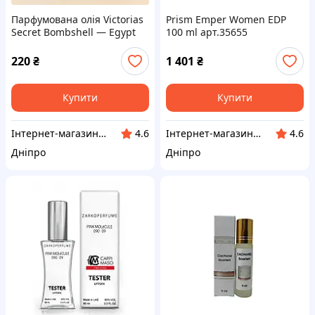
Парфумована олія Victorias
Prism Emper Women EDP
Secret Bombshell — Egypt
100 ml арт.35655
oil 12ml
220
₴
1 401
₴
Купити
Купити
Інтернет-магазин "Klever"
Інтернет-магазин "Klever"
4.6
4.6
Дніпро
Дніпро