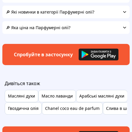
🔎 Які новинки в категорії Парфумерні олії?
🔎 Яка ціна на Парфумерні олії?
Спробуйте в застосунку
Дивіться також
Масляні духи
Масло лаванди
Арабські масляні духи
Гвоздична олія
Chanel coco eau de parfum
Слива в шок