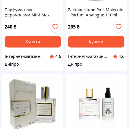
Парфуми-олія з
Zarkoperfume Pink Molecule
феромонами Mini-Max
- Parfum Analogue 110ml
Cherry 3 — Lancome Miracle
240
₴
265
₴
Купити
Купити
Інтернет-магазин "Klever"
Інтернет-магазин "Klever"
4.6
4.6
Дніпро
Дніпро