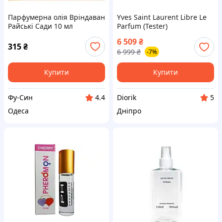
Парфумерна олія Вріндаван
Yves Saint Laurent Libre Le
Райські Сади 10 мл
Parfum (Tester)
6 509
₴
315
₴
6 999
₴
-7%
Купити
Купити
Фу-Син
Diorik
4.4
5
Одеса
Дніпро