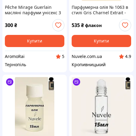
Pêche Mirage Guerlain
Парфумерна олія № 1063 в
масляні парфуми унісекс 3
стилі Gris Charnel Extrait -
мл Піч Міраж Герлен
50мл
парфумерна олія
300
₴
535
₴
флакон
Купити
Купити
AromoRai
Nuvele.com.ua
5
4.9
Тернопіль
Кропивницький