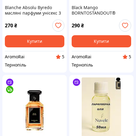
Blanche Absolu Byredo
Black Mango
масляні парфуми унісекс 3
BORNTOSTANDOUT®
мл Бланше Байредо Абсолю
масляні парфуми 3 мл Блек
парфумерна олія
Манго парфумерна олія
270
₴
290
₴
Купити
Купити
AromoRai
AromoRai
5
5
Тернопіль
Тернопіль