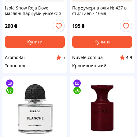
Isola Snow Roja Dove
Парфумерна олія № 437 в
масляні парфуми унісекс 3
стилі Zen - 10мл
мл Ісола Сноу парфумерна
олія
290
₴
195
₴
Купити
Купити
AromoRai
Nuvele.com.ua
5
4.9
Тернопіль
Кропивницький