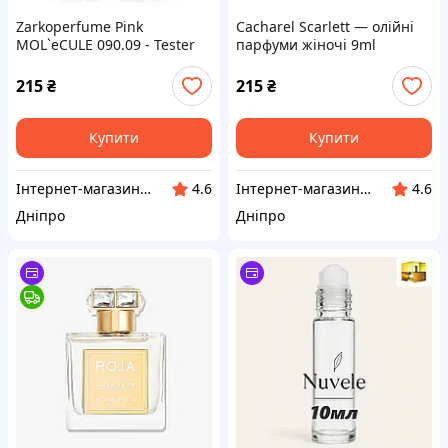
Zarkoperfume Pink
Cacharel Scarlett — олійні
MOL`eCULE 090.09 - Tester
парфуми жіночі 9ml
60ml
215
₴
215
₴
Купити
Купити
Інтернет-магазин "Klever"
Інтернет-магазин "Klever"
4.6
4.6
Дніпро
Дніпро