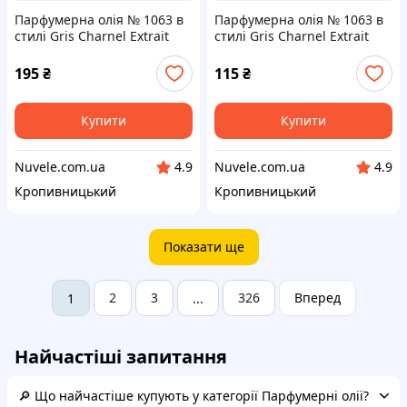
Парфумерна олія № 1063 в
Парфумерна олія № 1063 в
стилі Gris Charnel Extrait
стилі Gris Charnel Extrait
10мл
6мл
195
₴
115
₴
Купити
Купити
Nuvele.com.ua
Nuvele.com.ua
4.9
4.9
Кропивницький
Кропивницький
Показати ще
2
3
326
Вперед
1
...
Найчастіші запитання
🔎 Що найчастіше купують у категорії Парфумерні олії?