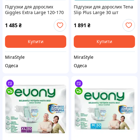
Підгузки для дорослих
Підгузки для дорослих Tena
Giggles Extra Large 120-170
Slip Plus Large 30 шт
см 30 шт (8680131205011)
(7322541118932)
1 485
₴
1 891
₴
Купити
Купити
MiraStyle
MiraStyle
Одеса
Одеса