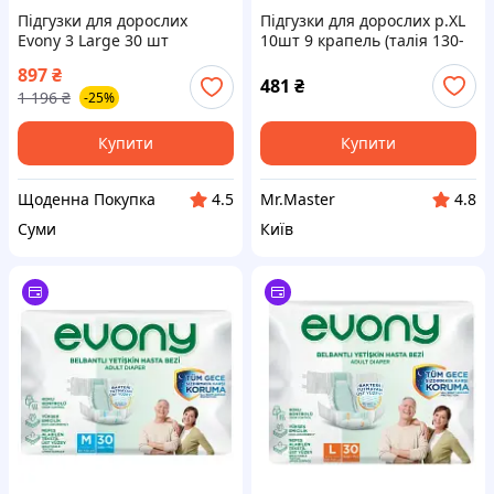
Підгузки для дорослих
Підгузки для дорослих р.XL
Evony 3 Large 30 шт
10шт 9 крапель (талія 130-
(8690536849208)
170см) ТМ NORMAL
897
₴
CLINIQUE
481
₴
1 196
₴
-25%
Купити
Купити
Щоденна Покупка
Mr.Master
4.5
4.8
Суми
Київ