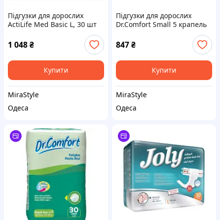
Підгузки для дорослих
Підгузки для дорослих
ActiLife Med Basic L, 30 шт
Dr.Comfort Small 5 крапель
(4820174981662)
30 шт (8680131200993)
1 048
₴
847
₴
Купити
Купити
MiraStyle
MiraStyle
Одеса
Одеса