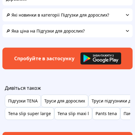
🔎 Які новинки в категорії Підгузки для дорослих?
🔎 Яка ціна на Підгузки для дорослих?
Спробуйте в застосунку
Дивіться також
Підгузки TENA
Труси для дорослих
Труси підгузники дл
Tena slip super large
Tena slip maxi l
Pants tena
Памп