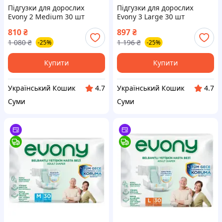
Підгузки для дорослих
Підгузки для дорослих
Evony 2 Medium 30 шт
Evony 3 Large 30 шт
(8690536849192)
(8690536849208)
810
₴
897
₴
1 080
₴
1 196
₴
-25%
-25%
Купити
Купити
Український Кошик
Український Кошик
4.7
4.7
Суми
Суми