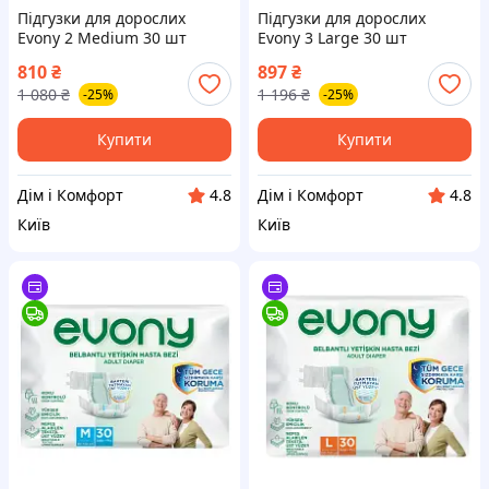
Підгузки для дорослих
Підгузки для дорослих
Evony 2 Medium 30 шт
Evony 3 Large 30 шт
(8690536849192)
(8690536849208)
810
₴
897
₴
1 080
₴
1 196
₴
-25%
-25%
Купити
Купити
Дім і Комфорт
Дім і Комфорт
4.8
4.8
Київ
Київ