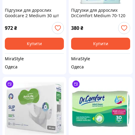
Підгузки для дорослих
Підгузки для дорослих
Goodcare 2 Medium 30 шт
Dr.Comfort Medium 70-120
(8690536805587)
см 10 шт (8680131205639)
972
₴
380
₴
Купити
Купити
MiraStyle
MiraStyle
Одеса
Одеса