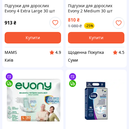
Підгузки для дорослих
Підгузки для дорослих
Evony 4 Extra Large 30 шт
Evony 2 Medium 30 шт
(8690536849185) (o803398)
(8690536849192)
810
₴
913
₴
1 080
₴
-25%
Купити
Купити
MAMS
Щоденна Покупка
4.9
4.5
Київ
Суми