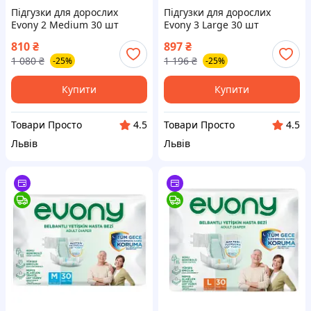
Підгузки для дорослих
Підгузки для дорослих
Evony 2 Medium 30 шт
Evony 3 Large 30 шт
(8690536849192)
(8690536849208)
810
₴
897
₴
1 080
₴
1 196
₴
-25%
-25%
Купити
Купити
Товари Просто
Товари Просто
4.5
4.5
Львів
Львів