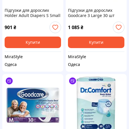
Підгузки для дорослих
Підгузки для дорослих
Holder Adult Diapers S Small
Goodcare 3 Large 30 шт
30 шт (8697405345328)
(8690536805600)
901
₴
1 085
₴
Купити
Купити
MiraStyle
MiraStyle
Одеса
Одеса