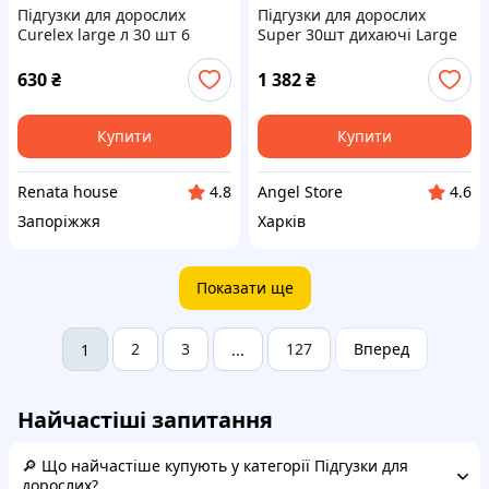
Підгузки для дорослих
Підгузки для дорослих
Curelex large л 30 шт 6
Super 30шт дихаючі Large
крапель
ТМ Dailee Care
630
₴
1 382
₴
Купити
Купити
Renata house
Angel Store
4.8
4.6
Запоріжжя
Харків
Показати ще
2
3
127
Вперед
1
...
Найчастіші запитання
🔎 Що найчастіше купують у категорії Підгузки для
дорослих?