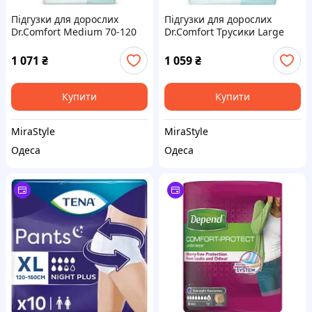
Підгузки для дорослих
Підгузки для дорослих
Dr.Comfort Medium 70-120
Dr.Comfort Трусики Large
см 30 шт (8680131205608)
100-150 см 30 шт
(8680131205615)
1 071
₴
1 059
₴
Купити
Купити
MiraStyle
MiraStyle
Одеса
Одеса