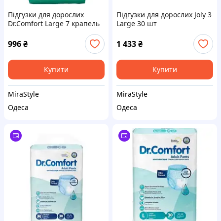
Підгузки для дорослих
Підгузки для дорослих Joly 3
Dr.Comfort Large 7 крапель
Large 30 шт
30 шт (8680131200979)
(8690536804030)
996
₴
1 433
₴
Купити
Купити
MiraStyle
MiraStyle
Одеса
Одеса