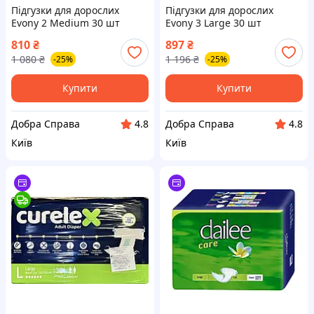
Підгузки для дорослих
Підгузки для дорослих
Evony 2 Medium 30 шт
Evony 3 Large 30 шт
(8690536849192)
(8690536849208)
810
₴
897
₴
1 080
₴
1 196
₴
-25%
-25%
Купити
Купити
Добра Справа
Добра Справа
4.8
4.8
Київ
Київ