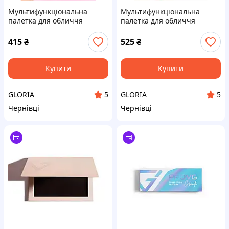
Мультифункціональна
Мультифункціональна
палетка для обличчя
палетка для обличчя
Sheglam Trio Hero Face
Sheglam All About That Face
Palette — Dough (3-в-1)
— Vanilla Sculpt
415
₴
525
₴
Купити
Купити
GLORIA
GLORIA
5
5
Чернівці
Чернівці