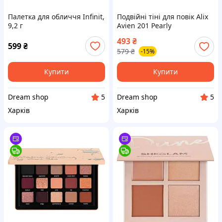
Палетка для обличчя Infinit,
Подвійні тіні для повік Alix
9,2 г
Avien 201 Pearly
White&Black Velvet
493
₴
599
₴
579
₴
-15%
Купити
Купити
Dream shop
Dream shop
5
5
Харків
Харків