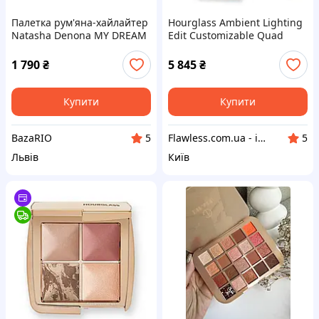
Палетка рум'яна-хайлайтер
Hourglass Ambient Lighting
Natasha Denona MY DREAM
Edit Customizable Quad
CHEEK TRIO (cream blush,
Palette 06 Палетка для
glow cream base, dream
обличчя
1 790
₴
5 845
₴
glow powder)
Купити
Купити
BazaRIO
Flawless.com.ua - інтернет-магазин професійної косметики
5
5
Львів
Київ