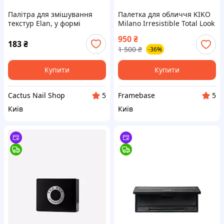
Палітра для змішування
Палетка для обличчя KIKO
текстур Elan, у формі
Milano Irresistible Total Look
метелика
Face Palette 01 Light-
950
₴
Medium
183
₴
1 500
₴
-36%
Купити
Купити
Cactus Nail Shop
Framebase
5
5
Київ
Київ