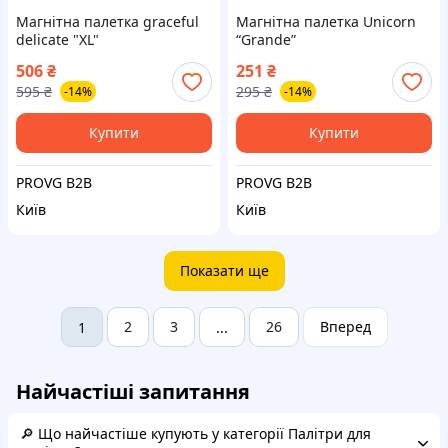
Магнітна палетка graceful
Магнітна палетка Unicorn
delicate "XL"
“Grande”
506
₴
251
₴
595
₴
295
₴
-14%
-14%
Купити
Купити
PROVG B2B
PROVG B2B
Київ
Київ
Показати ще
2
3
26
Вперед
1
...
Найчастіші запитання
🔎 Що найчастіше купують у категорії Палітри для