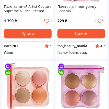
Палетка тіней Artist Couture
Палітра для контурінгу
Supreme Nudes Pressed
Bogenia
Pigment Eyeshadow Palette
(12 x1.4g)
1 390
₴
229
₴
Купити
Купити
BazaRIO
top_beauty_mania
5
4.2
Львів
Івано-Франківськ