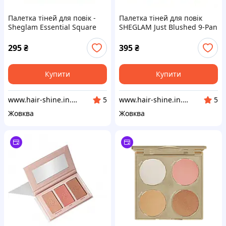
Палетка тіней для повік -
Палетка тіней для повік
Sheglam Essential Square
SHEGLAM Just Blushed 9-Pan
Eyeshadow Quad
Eyeshadow Palette
Serendipity
295
₴
395
₴
Купити
Купити
www.hair-shine.in.ua
www.hair-shine.in.ua
5
5
Жовква
Жовква