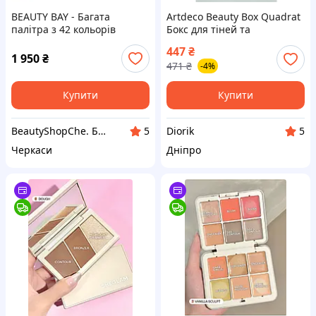
BEAUTY BAY - Багата
Artdeco Beauty Box Quadrat
палітра з 42 кольорів
Бокс для тіней та
рум&#39;ян 5130
447
₴
1 950
₴
471
₴
-4%
Купити
Купити
BeautyShopChe. БьютіШопЧе
Diorik
5
5
Черкаси
Дніпро