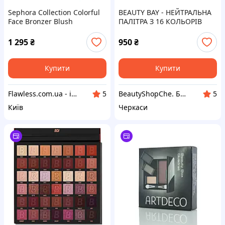
Sephora Collection Colorful
BEAUTY BAY - НЕЙТРАЛЬНА
Face Bronzer Blush
ПАЛІТРА З 16 КОЛЬОРІВ
Highlighter Palette 01
Палетка для обличчя
1 295
₴
950
₴
(хайлайтер бронзер
рум'яна)
Купити
Купити
Flawless.com.ua - інтернет-магазин професійної косметики
BeautyShopChe. БьютіШопЧе
5
5
Київ
Черкаси