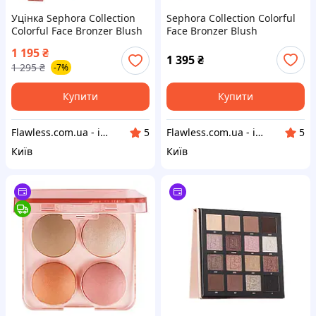
Уцінка Sephora Collection
Sephora Collection Colorful
Colorful Face Bronzer Blush
Face Bronzer Blush
Highlighter Palette 01
Highlighter Palette 02
1 195
₴
Палетка для обличчя
Палетка для обличчя
1 395
₴
1 295
₴
-7%
(хайлайтер бронзер
(хайлайтер бронзер
рум'яна)
рум'яна)
Купити
Купити
Flawless.com.ua - інтернет-магазин професійної косметики
Flawless.com.ua - інтернет-магазин професійної косметики
5
5
Київ
Київ