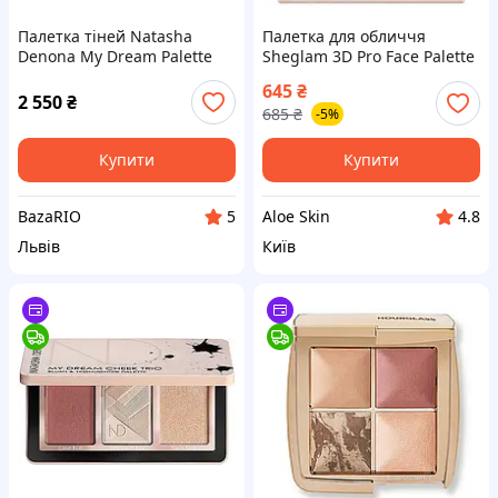
Палетка тіней Natasha
Палетка для обличчя
Denona My Dream Palette
Sheglam 3D Pro Face Palette
(19.25 г)
Dune
645
₴
2 550
₴
685
₴
-5%
Купити
Купити
BazaRIO
Aloe Skin
5
4.8
Львів
Київ