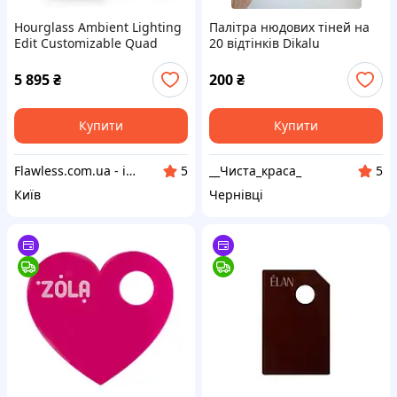
Hourglass Ambient Lighting
Палітра нюдових тіней на
Edit Customizable Quad
20 відтінків Dikalu
Palette 05 Палетка для
обличчя
5 895
₴
200
₴
Купити
Купити
Flawless.com.ua - інтернет-магазин професійної косметики
__Чиста_краса_
5
5
Київ
Чернівці