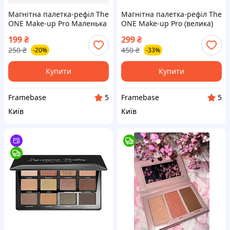
Магнітна палетка-рефіл The
Магнітна палетка-рефіл The
ONE Make-up Pro Маленька
ONE Make-up Pro (велика)
40835
199
₴
299
₴
250
₴
450
₴
-20%
-33%
Купити
Купити
Framebase
Framebase
5
5
Київ
Київ