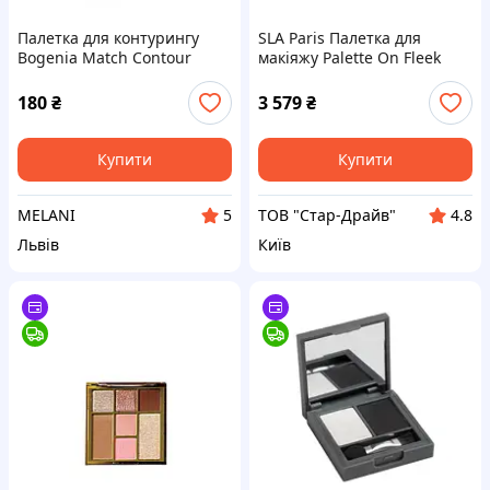
Палетка для контурингу
SLA Paris Палетка для
Bogenia Match Contour
макіяжу Palette On Fleek
Palette (3 colors) BG907
Complexion, 4×2 г
180
₴
3 579
₴
Купити
Купити
MELANI
ТОВ "Стар-Драйв"
5
4.8
Львів
Київ