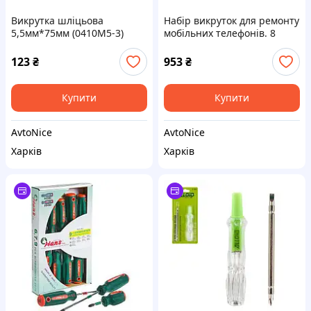
Викрутка шліцьова
Набір викруток для ремонту
5,5мм*75мм (0410M5-3)
мобільних телефонів. 8
HANS
предметів. (06109-8) HANS
123
₴
953
₴
Купити
Купити
AvtoNice
AvtoNice
Харків
Харків