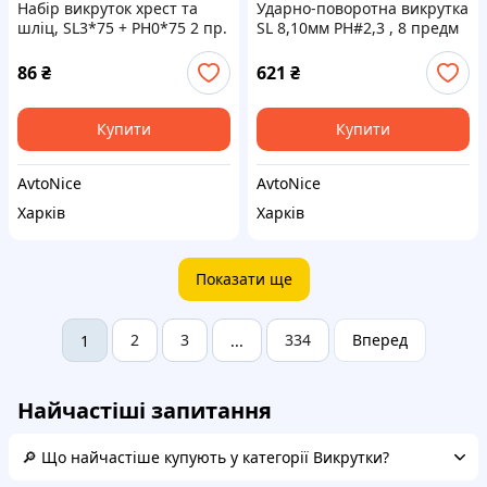
Набір викруток хрест та
Ударно-поворотна викрутка
шліц, SL3*75 + PH0*75 2 пр.
SL 8,10мм PH#2,3 , 8 предм
Alloid
86
₴
621
₴
Купити
Купити
AvtoNice
AvtoNice
Харків
Харків
Показати ще
2
3
334
Вперед
1
...
Найчастіші запитання
🔎 Що найчастіше купують у категорії Викрутки?