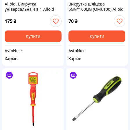
Alloid. Викрутка
Викрутка шліцева
універсальна 4 в 1 Alloid
6мм*100мм (OM6100) Alloid
175
₴
70
₴
Купити
Купити
AvtoNice
AvtoNice
Харків
Харків