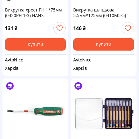
Викрутка хрест РН 1*75мм
Викрутка шліцьова
(0420PH 1-3) HANS
5,5мм*125мм (0410M5-5)
HANS
131
₴
146
₴
Купити
Купити
AvtoNice
AvtoNice
Харків
Харків