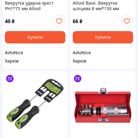
Викрутка ударна хрест
Alloid Base. Викрутка
PH1*75 мм Alloid
шліцева 8 мм*150 мм
40
₴
66
₴
Купити
Купити
AvtoNice
AvtoNice
Харків
Харків