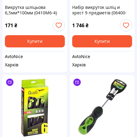
Викрутка шліцьова
Набір викруток шліц и
6,5мм*100мм (0410M6-4)
хрест 9 предметів (06400-
HANS
9M) HANS
171
₴
1 746
₴
Купити
Купити
AvtoNice
AvtoNice
Харків
Харків