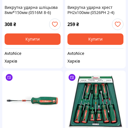
Викрутка ударна шліцьова
Викрутка ударна хрест
8мм*150мм (0516M 8-6)
РН2х100мм (0526PH 2-4)
HANS
HANS
308
₴
259
₴
Купити
Купити
AvtoNice
AvtoNice
Харків
Харків