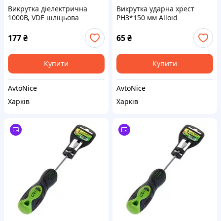
Викрутка діелектрична
Викрутка ударна хрест
1000В, VDE шліцьова
PH3*150 мм Alloid
1,2х8,0х175мм (SD-1280175)
Alloid
177
₴
65
₴
Купити
Купити
AvtoNice
AvtoNice
Харків
Харків