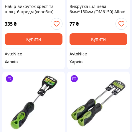
Набір викруток хрест та
Викрутка шліцева
шліц, 6 предм (коробка)
6мм*150мм (OM6150) Alloid
Alloid
335
₴
77
₴
Купити
Купити
AvtoNice
AvtoNice
Харків
Харків