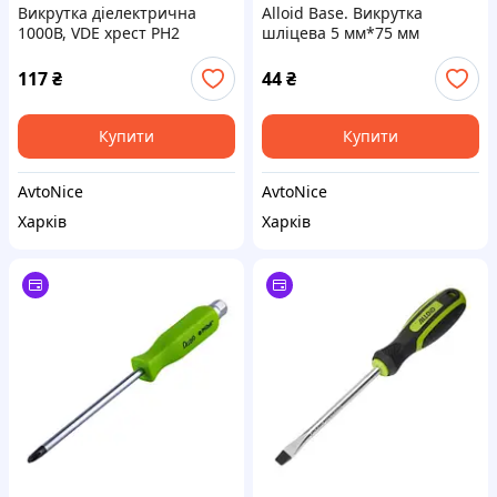
Викрутка діелектрична
Alloid Base. Викрутка
1000В, VDE хрест PH2
шліцева 5 мм*75 мм
6х100мм (SD-06100) Alloid
117
₴
44
₴
Купити
Купити
AvtoNice
AvtoNice
Харків
Харків