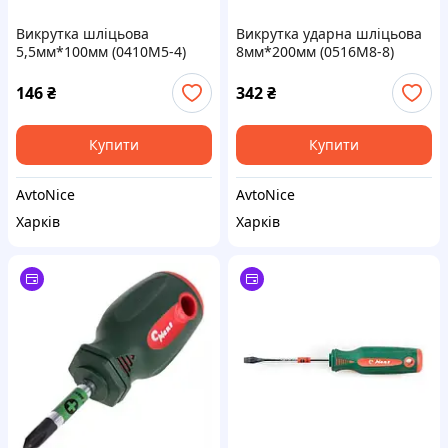
Викрутка шліцьова
Викрутка ударна шліцьова
5,5мм*100мм (0410M5-4)
8мм*200мм (0516M8-8)
HANS
HANS
146
₴
342
₴
Купити
Купити
AvtoNice
AvtoNice
Харків
Харків