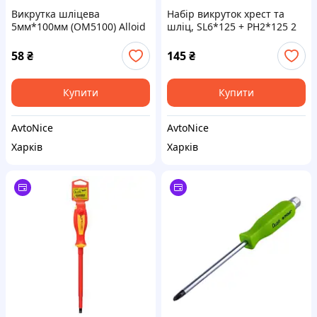
Викрутка шліцева
Набір викруток хрест та
5мм*100мм (OM5100) Alloid
шліц, SL6*125 + PH2*125 2
пр.
58
₴
145
₴
Купити
Купити
AvtoNice
AvtoNice
Харків
Харків