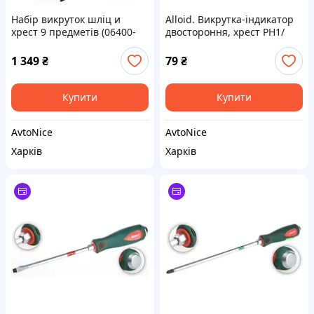
Набір викруток шліц и
Alloid. Викрутка-індикатор
хрест 9 предметів (06400-
двостороння, хрест PH1/
9MG) HANS
плоска 100х4,5
1 349
₴
79
₴
Купити
Купити
AvtoNice
AvtoNice
Харків
Харків