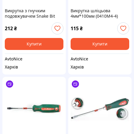
Викрутка з гнучким
Викрутка шліцьова
подовжувачем Snake Bit
4мм*100мм (0410M4-4)
(для викрутки та дриля)
HANS
212
₴
115
₴
Купити
Купити
AvtoNice
AvtoNice
Харків
Харків