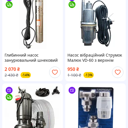
Глибинний насос
Насос вібраційний Струмок
занурювальний шнековий
Малюк VD-60 з верхнім
свердловинний 4 QGD 0.37
забором води 15 м КАБЕЛЯ
2 070
₴
950
₴
КВТ для чистої води
2 430
₴
1 100
₴
-14%
-13%