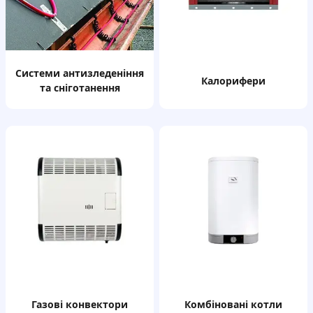
системи антизледеніння
калорифери
та сніготанення
газові конвектори
комбіновані котли