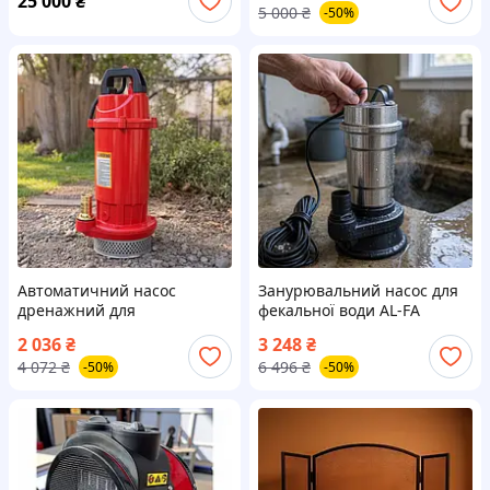
25 000
₴
5 000
₴
-50%
таймером для кімнати
Автоматичний насос
Занурювальний насос для
дренажний для
фекальної води AL-FA
відкачування LEX (Польща),
(Польща), Занурювальний
2 036
₴
3 248
₴
TFF
насос для відкачування
4 072
₴
6 496
₴
-50%
-50%
води, Насос дренажний
поплавковий, TFF