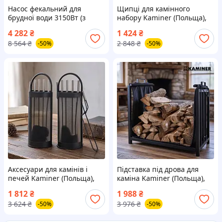
Насос фекальний для
Щипці для камінного
брудної води 3150Вт (з
набору Kaminer (Польща),
ножем і поплавком),
Камінні аксесуари, Набори
4 282
₴
1 424
₴
Фекальний насос з
для каміна, Кочерга для
8 564
₴
2 848
₴
-50%
-50%
механізмом подрібнення
каміна набір, Набір камін,
відходів, TFF
TFF
Аксесуари для камінів і
Підставка під дрова для
печей Kaminer (Польща),
каміна Kaminer (Польща),
Набір для печі і каміна,
TFF
1 812
₴
1 988
₴
Аксесуари для печей і
3 624
₴
3 976
₴
-50%
-50%
камінів, TFF