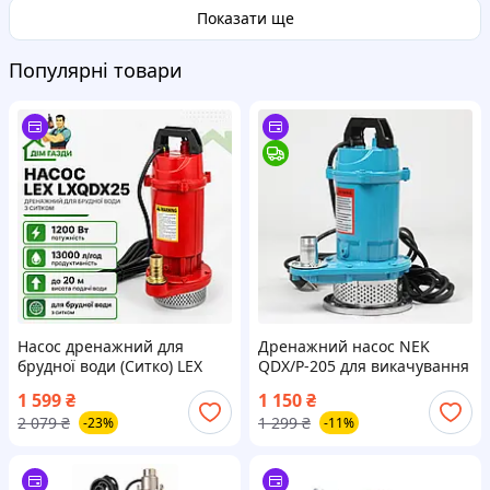
Показати ще
Популярні товари
Насос дренажний для
Дренажний насос NEK
брудної води (Ситко) LEX
QDX/P-205 для викачування
LXQDX25
вигрібних ям колодязів
1 599
₴
1 150
₴
2 079
₴
1 299
₴
-23%
-11%