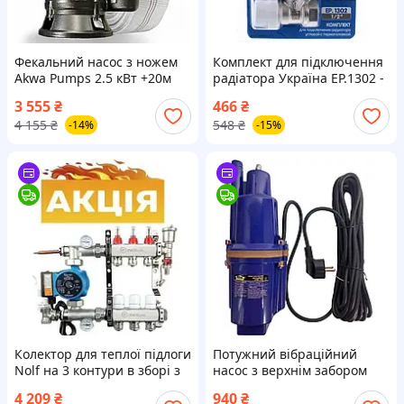
Фекальний насос з ножем
Комплект для підключення
Akwa Pumps 2.5 кВт +20м
радіатора Україна EP.1302 -
шланг
1/2'' (кутовий з
3 555
₴
466
₴
термоголовкою)
4 155
₴
548
₴
-14%
-15%
Колектор для теплої підлоги
Потужний вібраційний
Nolf на 3 контури в зборі з
насос з верхнім забором
насосом (НІМЕЧЧИНА)
занурювальний Werk VM 70
4 209
₴
940
₴
для колодязя та свердловин