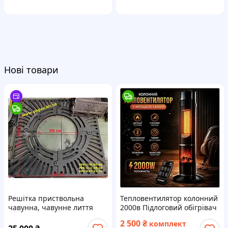
Нові товари
Решітка приствольна
Тепловентилятор колонний
чавунна, чавунне лиття
2000в Підлоговий обігрівач
з ефектом каміна з пультом
2 500
₴
комплект
ДК електрообігрівач з