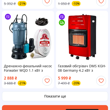
5 392
₴
1 050
₴
-21%
-10%
на полив.
Дренажно-фекальний насос
Газовий обігрівач DMS KGH-
Forwater WQD 1.1 кВт з
08 Germany 4.2 кВт з
подрібнювачем + шланг
редуктором та шлангом
2 888
₴
5 999
₴
10м(або20м)
(БЕЗ БАЛОНУ) RED
3 688
₴
7 499
₴
-21%
-20%
Показати ще