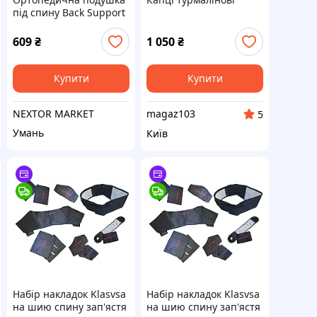
під спину Back Support
Pillow Comfy Curve
609
₴
1 050
₴
Купити
Купити
NEXTOR MARKET
magaz103
5
Умань
Київ
Набір накладок Klasvsa
Набір накладок Klasvsa
на шию спину зап'ястя
на шию спину зап'ястя