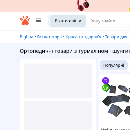
В категорії
Bigl.ua
•
Всі категорії
•
Краса та здоров'я
•
Товари для 
Ортопедичні товари з турмаліном і шунги
Популярні
Набір накладо