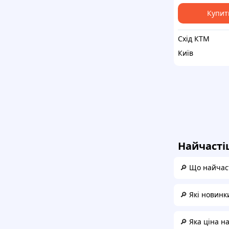
Купит
Схід КТМ
Київ
Найчасті
🔎 Що найчас
🔎 Які новинк
🔎 Яка ціна н