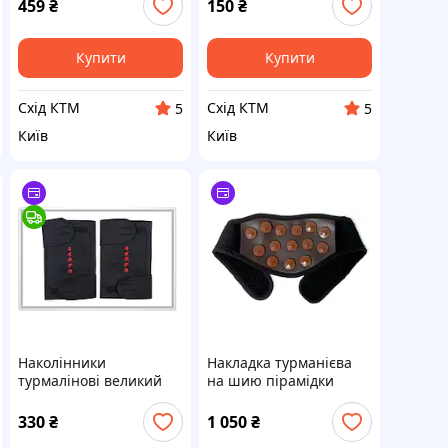
459
₴
150
₴
Купити
Купити
Схід КТМ
Схід КТМ
5
5
Київ
Київ
Наколінники
Накладка турманієва
турмалінові великий
на шию пірамідки
розмір Пара
М-01
330
₴
1 050
₴