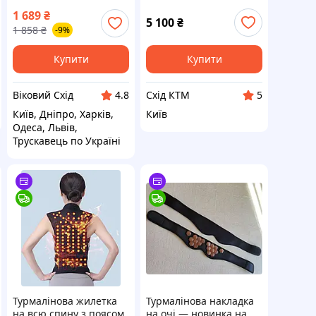
магнітами — комфорт,
1 689
₴
здоров'я та
5 100
₴
1 858
₴
-9%
розслаблення щодня
Купити
Купити
Віковий Схід
Схід КТМ
4.8
5
Київ, Дніпро, Харків,
Київ
Одеса, Львів,
Трускавець по Україні
Турмалінова жилетка
Турмалінова накладка
на всю спину з поясом
на очі — новинка на