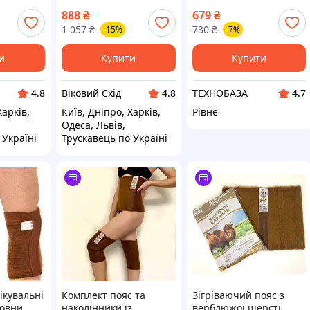
lief
Relief Patch 8 шт.
режими нагріву, 3 рівні
888
₴
679
₴
орт,
вібрації
1 057
₴
730
₴
-15%
-7%
бота про
дня
и
Купити
Купити
Віковий Схід
ТЕХНОБАЗА
4.8
4.8
4.7
Харків,
Київ, Дніпро, Харків,
Рівне
Одеса, Львів,
 Україні
Трускавець по Україні
ікувальні
Комплект пояс та
Зігріваючий пояс з
овни,
наколінники із
верблюжої шерсті