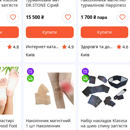
зап'ястя
DR.STONE Сірий
турмалінові Happiness
ечі
6765257CHE
 шт XL, з
15 500
₴
1 700
₴
пара
Набор
и
Купити
Купити
Инт​е​​рн​ет-кат​алог ск​​идок "KIEVSALES.COM"
Здоров'я та довголіття в наших руках !
4.8
4.9
4.6
Київ
Київ
ластирі
Наколінник магнітний
Набір накладок Klasvsa
ood Foot
1 шт Наколенник
на шию спину зап'ястя