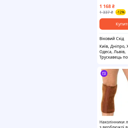
Bunion Pain Re
1 168
₴
Cream — комф
1 337
₴
-12%
легкість і тур
ваші ноги що
Купит
Віковий Схід
Київ, Дніпро, 
Одеса, Львів,
Трускавець по
Наколінники л
з верблюжої в