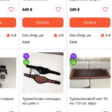
верблюжої шерсті
Morteks (Туреччина) S-
вовняні
(Туреччина)S-XXL
XXL
649
₴
349
₴
и
Купити
Купити
lion.shop_ua
lion.shop_ua
4.8
4.8
4.8
Київ
Київ
 коврик
Турмалінова накладка
Турмалиновый мат 50
-
на шию з
на 150 см. евро
 коврик
електропідігрівом і без
стандарт