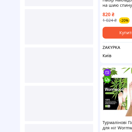
на шию спину 
коліна лікті пл
820
₴
турмалінові 11
1 024
₴
-20%
іерогліфами 
накладок
Купит
ZAKYPKA
Київ
Турмалінові П
для ніг Wormw