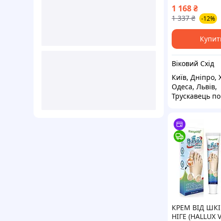
Patch з поли
1 168
₴
детокс, очищ
1 337
₴
-12%
організму, ене
відновлення, 
Купит
Віковий Схід
Київ, Дніпро, 
Одеса, Львів,
Трускавець по
КРЕМ ВІД ШКІ
НІГЕ (HALLUX 