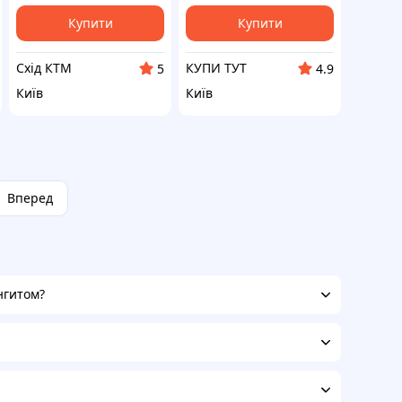
Купити
Купити
Схід КТМ
КУПИ ТУТ
5
4.9
Київ
Київ
Вперед
нгитом?