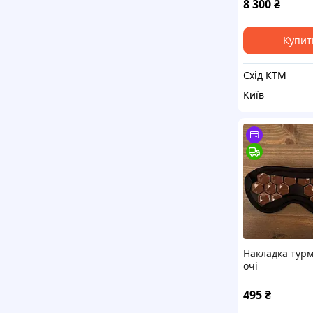
50*150 см
8 300
₴
электрически
Купит
Схід КТМ
Київ
Накладка турм
очі
495
₴