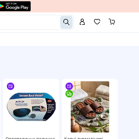
Ортопедична подушка
Капці турмалінові