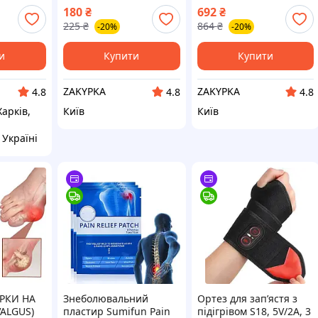
ном —
Тілесний
коліна лікті плечі
180
₴
692
₴
ення
турмалінові 11 шт S, з
225
₴
864
₴
-20%
-20%
ргія та
іерогліфами Набор
10 шт.
накладок
и
Купити
Купити
ZAKYPKA
ZAKYPKA
4.8
4.8
4.8
Харків,
Київ
Київ
 Україні
РКИ НА
Знеболювальний
Ортез для зап’ястя з
VALGUS)
пластир Sumifun Pain
підігрівом S18, 5V/2A, 3