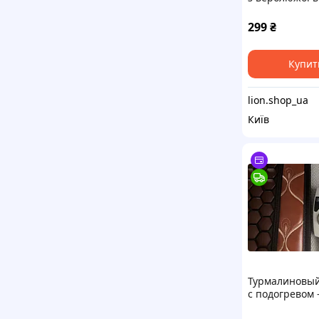
лікувальні
наколінники, 
299
₴
наколінники
Купит
lion.shop_ua
Київ
Турмалиновый
с подогревом 
Турмалиновый