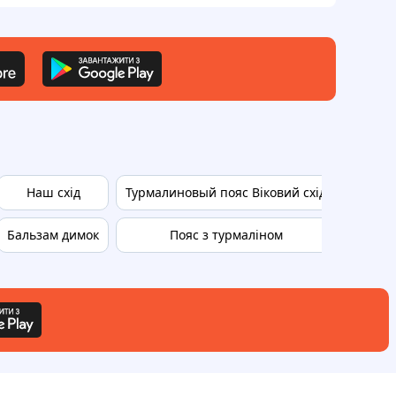
Наш схід
Турмалиновый пояс Віковий схід
Ту
Бальзам димок
Пояс з турмаліном
Турмал