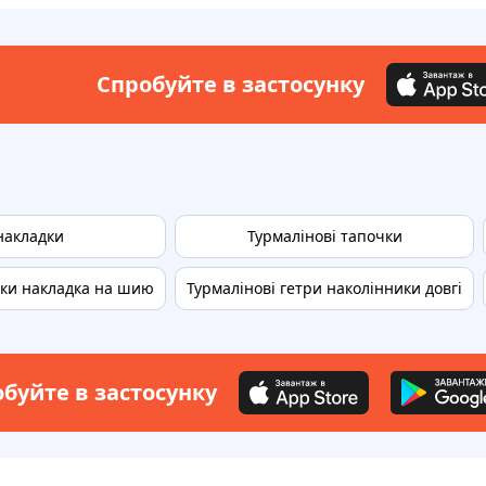
Спробуйте в застосунку
накладки
Турмалінові тапочки
ики накладка на шию
Турмалінові гетри наколінники довгі
буйте в застосунку