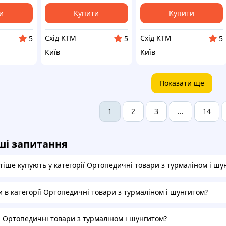
и
Купити
Купити
Схід КТМ
Схід КТМ
5
5
5
Київ
Київ
Показати ще
2
3
14
1
...
ші запитання
тіше купують у категорії Ортопедичні товари з турмаліном і шу
и в категорії Ортопедичні товари з турмаліном і шунгитом?
а Ортопедичні товари з турмаліном і шунгитом?