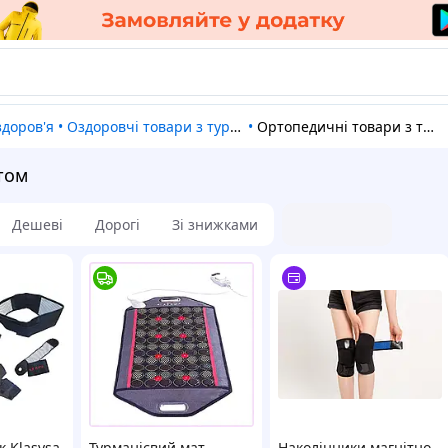
здоров'я
•
Оздоровчі товари з турмаліном і шунгитом
•
Ортопедичні товари з турмаліном і шунгитом
том
Дешеві
Дорогі
Зі знижками
к Klasvsa
Турманієвий мат
Наколінники магнітно-