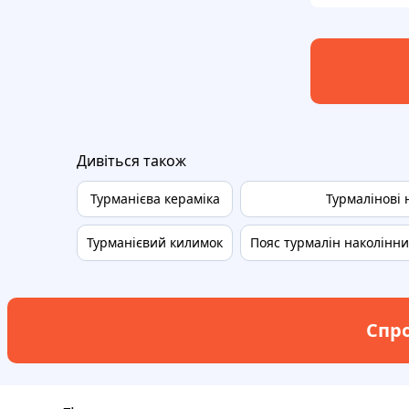
Дивіться також
Турманієва кераміка
Турмалінові 
Турманієвий килимок
Пояс турмалін наколінн
Спро