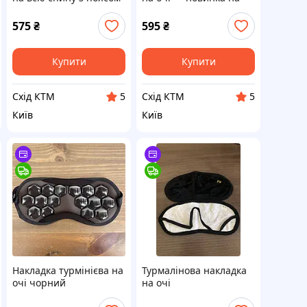
липучках
575
₴
595
₴
Купити
Купити
Схід КТМ
Схід КТМ
5
5
Київ
Київ
Накладка турмінієва на
Турмалінова накладка
очі чорний
на очі