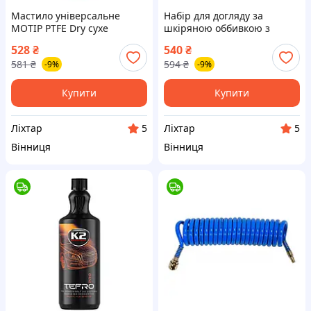
Мастило універсальне
Набір для догляду за
MOTIP PTFE Dry сухе
шкіряною оббивкою з
прозоре аерозоль 500 мл
щіткою та мікрофіброю
528
₴
540
₴
(090201BS) [MT00-liht]
HELPIX (4823075810505)
581
₴
594
₴
-9%
-9%
[5900-liht]
Купити
Купити
Ліхтар
Ліхтар
5
5
Вінниця
Вінниця