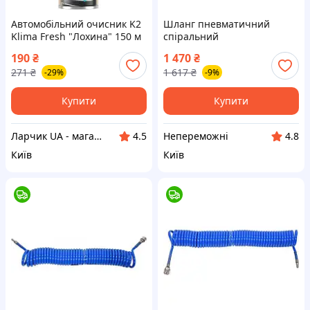
Автомобільний очисник K2
Шланг пневматичний
Klima Fresh "Лохина" 150 м
спіральний
(K222BB)
швидкоз'єднуваний: Ø=
190
₴
1 470
₴
6.5/10 мм, ≤12 Bar, l= 15 м.
271
₴
1 617
₴
-29%
-9%
поліуретан. |neper-4202|
Купити
Купити
Ларчик UA - магазин трендових товарів
Непереможні
4.5
4.8
Київ
Київ