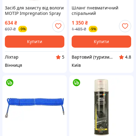
Засіб для захисту від вологи
Шланг пневматичний
MOTIP Impregnation Spray
спіральний
аерозоль 500 мл (090104BS)
швидкоз'єднуваний: Ø= 8/12
634
₴
1 350
₴
[MT01-liht]
мм, ≤12 Bar, l= 10 м.
697
₴
1 485
₴
-9%
-9%
поліуретан. (4202-vart)
Купити
Купити
Ліхтар
Вартовий (туризм, полювання та рибалка)
5
4.8
Вінниця
Київ