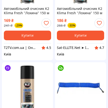
Автомобільний очисник K2
Автомобільний очисник K2
Klima Fresh "Лохина" 150 м
Klima Fresh "Лохина" 150 м
(K222BB)
(K222BB)
169
₴
186
₴
241
₴
266
₴
-29%
-30%
Купити
Купити
T2TV.com.ua | Онлайн Гипермаркет
Sat-ELLITE.Net ➤ ІНТЕРНЕТ-СУПЕРМАРКЕТ
4.5
4.7
Київ
Київ