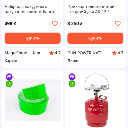
Набір для вакуумного
Приклад телескопічний
пакування кришок банок
складний для АК-12 /
XL-856 електричний з
АК-74М | Gun Power Nation
акумулятором
498
₴
8 250
₴
Купити
Купити
MagicShine – Чарівне сяйво у кожному виробі
GUN POWER NATION
4.7
4.7
Харків
Львів