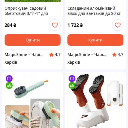
Оприскувач садовий
Складаний алюмінієвий
обертовий 3/4"-1" для
візок для вантажів до 80 кг
поливу газону та городу
ручний господарський
284
₴
1 722
₴
Купити
Купити
MagicShine – Чарівне сяйво у кожному виробі
MagicShine – Чарівне сяйво у кожному виробі
4.7
4.7
Харків
Харків