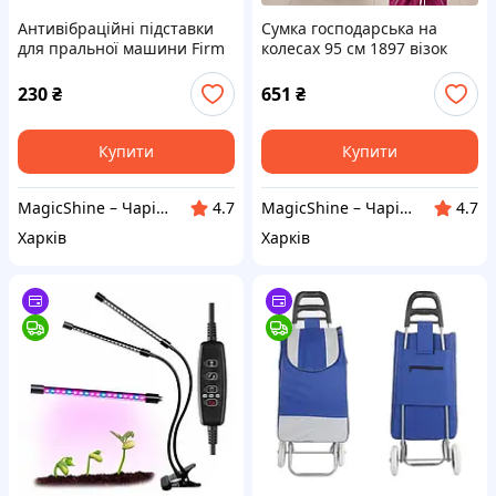
Антивібраційні підставки
Сумка господарська на
для пральної машини Firm
колесах 95 см 1897 візок
4 шт комплект для техніки
кравчучка Бордова
230
₴
651
₴
Купити
Купити
MagicShine – Чарівне сяйво у кожному виробі
MagicShine – Чарівне сяйво у кожному виробі
4.7
4.7
Харків
Харків