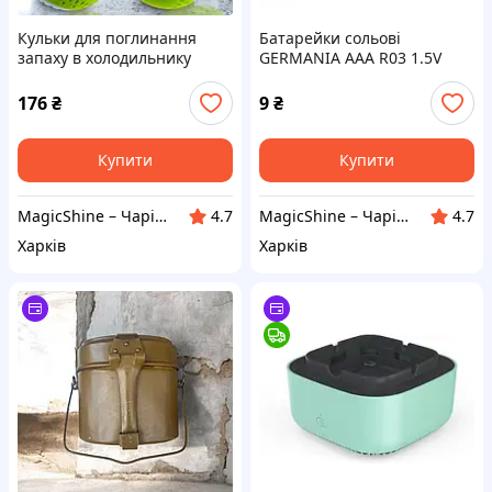
Кульки для поглинання
Батарейки сольові
запаху в холодильнику
GERMANIA AAA R03 1.5V
Fridge Balls набір 3 шт
мізинчикові 1 шт
176
₴
9
₴
Купити
Купити
MagicShine – Чарівне сяйво у кожному виробі
MagicShine – Чарівне сяйво у кожному виробі
4.7
4.7
Харків
Харків