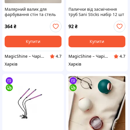
Малярний валик для
Палички від засмічення
фарбування стін та стель
труб Sani Sticks набір 12 шт
універсальний
для чищення зливу
раковини та каналізації
364
₴
92
₴
Купити
Купити
MagicShine – Чарівне сяйво у кожному виробі
MagicShine – Чарівне сяйво у кожному виробі
4.7
4.7
Харків
Харків