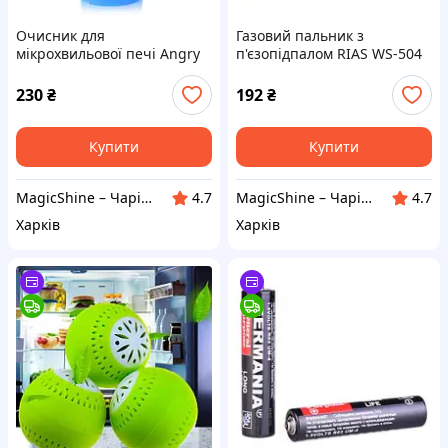
Очисник для
Газовий пальник з
мікрохвильової печі Angry
п'єзопідпалом RIAS WS-504
Mama паровий для
для паяння та туризму
видалення бруду
230
₴
192
₴
Купити
Купити
MagicShine – Чарівне сяйво у кожному виробі
MagicShine – Чарівне сяйво у кожному виробі
4.7
4.7
Харків
Харків