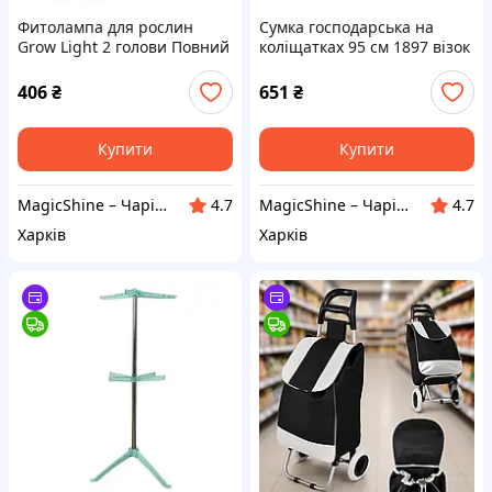
Фитолампа для рослин
Сумка господарська на
Grow Light 2 голови Повний
коліщатках 95 см 1897 візок
спектр з таймером та
кравчучка Синя
регулюванням яскравості
406
₴
651
₴
Купити
Купити
MagicShine – Чарівне сяйво у кожному виробі
MagicShine – Чарівне сяйво у кожному виробі
4.7
4.7
Харків
Харків