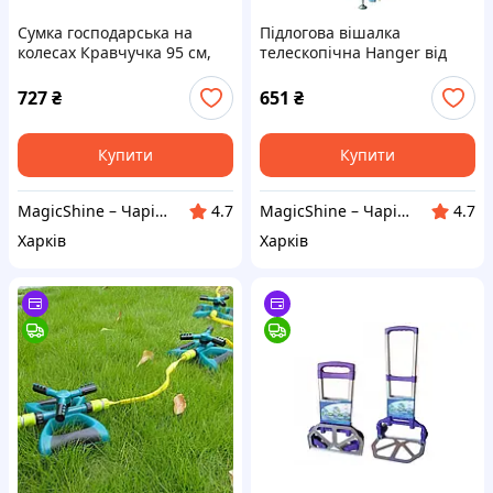
Сумка господарська на
Підлогова вішалка
колесах Кравчучка 95 см,
телескопічна Hanger від
візок для покупок, складана
підлоги до стелі, розпірна
сумка-візок на колесах
сушарка для одягу з
727
₴
651
₴
регульованою висотою
Купити
Купити
MagicShine – Чарівне сяйво у кожному виробі
MagicShine – Чарівне сяйво у кожному виробі
4.7
4.7
Харків
Харків