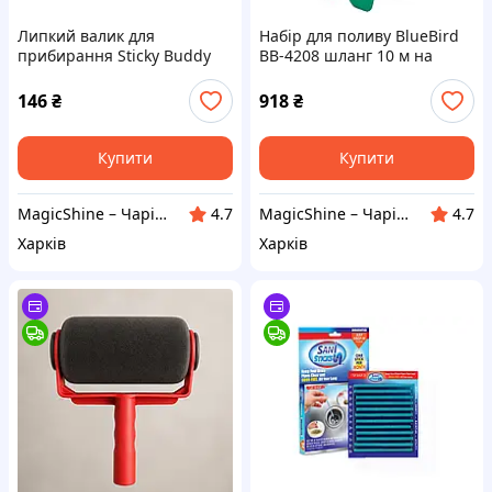
Липкий валик для
Набір для поливу BlueBird
прибирання Sticky Buddy
BB-4208 шланг 10 м на
набір 2 в 1 багаторазовий
котушці з 7-режимним
для чищення шерсті та
пістолетом
146
₴
918
₴
пилу
Купити
Купити
MagicShine – Чарівне сяйво у кожному виробі
MagicShine – Чарівне сяйво у кожному виробі
4.7
4.7
Харків
Харків