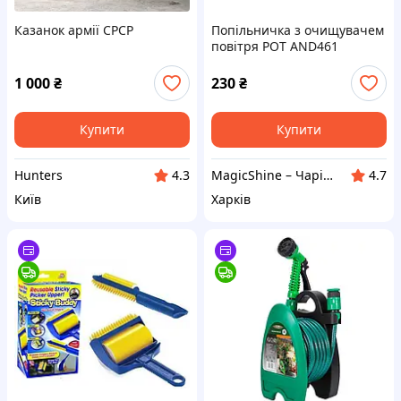
Казанок армії СРСР
Попільничка з очищувачем
повітря POT AND461
портативна для видалення
диму сигарет
1 000
₴
230
₴
Купити
Купити
Hunters
MagicShine – Чарівне сяйво у кожному виробі
4.3
4.7
Київ
Харків