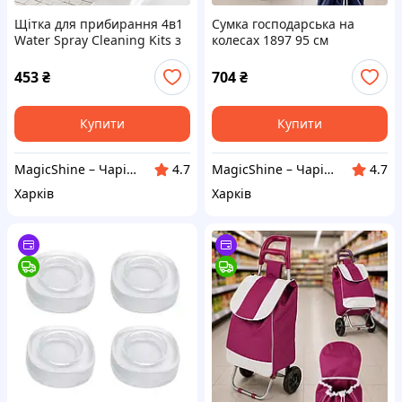
Щітка для прибирання 4в1
Сумка господарська на
Water Spray Cleaning Kits з
колесах 1897 95 см
розпилювачем для дому та
металева темно-синя
авто
кравчучка для покупок
453
₴
704
₴
Купити
Купити
MagicShine – Чарівне сяйво у кожному виробі
MagicShine – Чарівне сяйво у кожному виробі
4.7
4.7
Харків
Харків