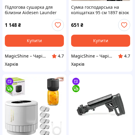
Підлогова сушарка для
Сумка господарська на
білизни Aidesen Launder
коліщатках 95 см 1897 візок
Dryer складана 170 см 24
кравчучка чорна
прищіпки
1 148
₴
651
₴
Купити
Купити
MagicShine – Чарівне сяйво у кожному виробі
MagicShine – Чарівне сяйво у кожному виробі
4.7
4.7
Харків
Харків