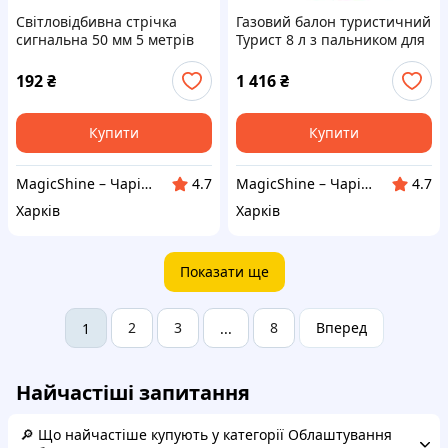
Світловідбивна стрічка
Газовий балон туристичний
сигнальна 50 мм 5 метрів
Турист 8 л з пальником для
для спецодягу та аксесуарів
кемпінгу
192
₴
1 416
₴
Купити
Купити
MagicShine – Чарівне сяйво у кожному виробі
MagicShine – Чарівне сяйво у кожному виробі
4.7
4.7
Харків
Харків
Показати ще
2
3
8
Вперед
1
...
Найчастіші запитання
🔎 Що найчастіше купують у категорії Облаштування