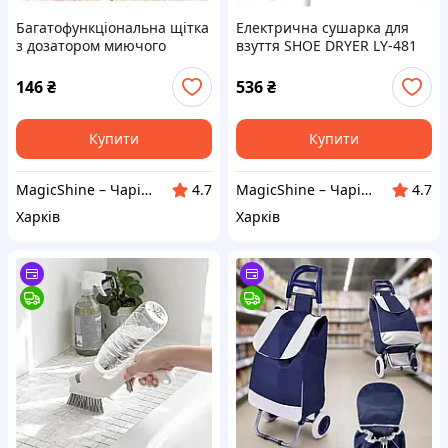
Багатофункціональна щітка
Електрична сушарка для
з дозатором миючого
взуття SHOE DRYER LY-481
засобу для кухні та взуття
300 Вт, 4 режими таймера,
17 см
складана
146
₴
536
₴
Купити
Купити
MagicShine – Чарівне сяйво у кожному виробі
MagicShine – Чарівне сяйво у кожному виробі
4.7
4.7
Харків
Харків