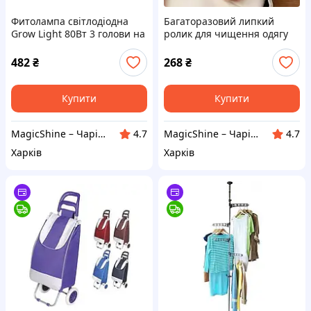
Фитолампа світлодіодна
Багаторазовий липкий
Grow Light 80Вт 3 голови на
ролик для чищення одягу
штативі повний спектр для
Travel Cluer MAG-725
рослин
силіконовий миючий
482
₴
268
₴
Купити
Купити
MagicShine – Чарівне сяйво у кожному виробі
MagicShine – Чарівне сяйво у кожному виробі
4.7
4.7
Харків
Харків