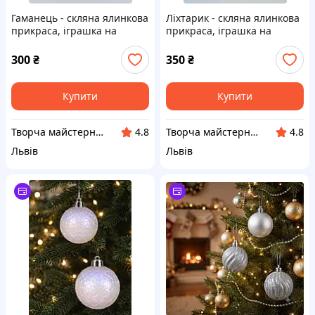
Гаманець - скляна ялинкова
Ліхтарик - скляна ялинкова
прикраса, іграшка на
прикраса, іграшка на
ялинку. Зелений
ялинку. Білочка
300
₴
350
₴
Купити
Купити
Творча майстерня "Сніжинка"
Творча майстерня "Сніжинка"
4.8
4.8
Львів
Львів