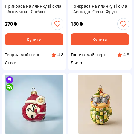
Прикраса на ялинку зі скла
Прикраса на ялинку зі скла
- Ангелятко. Срібло
- Авокадо. Овоч. Фрукт.
Ягода
270
₴
180
₴
Купити
Купити
Творча майстерня "Сніжинка"
Творча майстерня "Сніжинка"
4.8
4.8
Львів
Львів