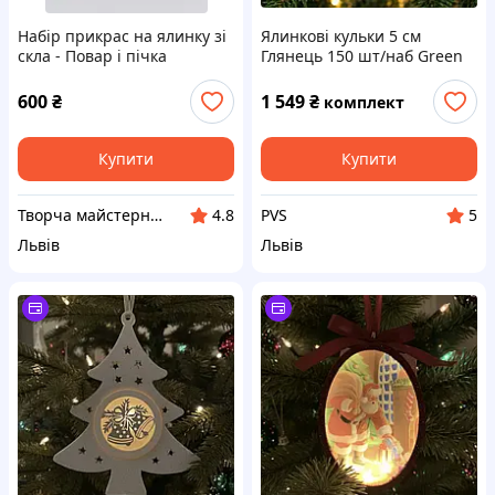
Набір прикрас на ялинку зі
Ялинкові кульки 5 см
скла - Повар і пічка
Глянець 150 шт/наб Green
600
₴
1 549
₴
комплект
Купити
Купити
Творча майстерня "Сніжинка"
PVS
4.8
5
Львів
Львів