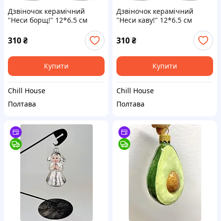
Дзвіночок керамічний
Дзвіночок керамічний
"Неси борщ!" 12*6.5 см
"Неси каву!" 12*6.5 см
Гранд Презент GP-AA-B-001
Гранд Презент GP-AA-B-002
310
₴
310
₴
Купити
Купити
Chill House
Chill House
Полтава
Полтава