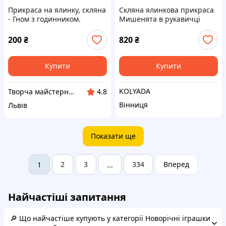
Прикраса на ялинку, скляна
Скляна ялинкова прикраса
- Гном з годинником.
Мишенята в рукавичці
Червоний.
200
₴
820
₴
Купити
Купити
KOLYADA
Творча майстерня "Сніжинка"
4.8
Вінниця
Львів
Показати ще
2
3
334
Вперед
1
...
Найчастіші запитання
🔎 Що найчастіше купують у категорії Новорічні іграшки