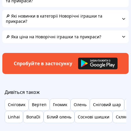
та прикраси?
🔎 Які новинки в категорії Новорічні іграшки та
прикраси?
🔎 Яка ціна на Новорічні іграшки та прикраси?
Спробуйте в застосунку
Дивіться також
Сніговик
Вертеп
Гномик
Олень
Сніговий шар
Х
Linhai
BonaDi
Білий олень
Соснові шишки
Скляну