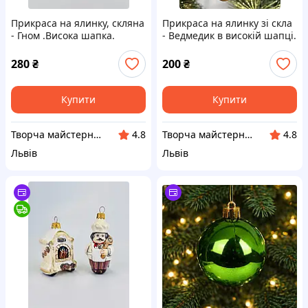
Прикраса на ялинку, скляна
Прикраса на ялинку зі скла
- Гном .Висока шапка.
- Ведмедик в високій шапці.
Червоний.
Ведмежа
280
₴
200
₴
Купити
Купити
Творча майстерня "Сніжинка"
Творча майстерня "Сніжинка"
4.8
4.8
Львів
Львів