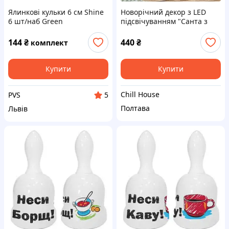
Ялинкові кульки 6 см Shine
Новорічний декор з LED
6 шт/наб Green
підсвічуванням "Санта з
пташкою" 15 см Гранд
Презент 890-150
144
₴
440
₴
комплект
Купити
Купити
Chill House
PVS
5
Полтава
Львів