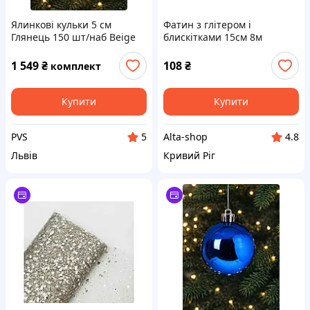
Ялинкові кульки 5 см
Фатин з глітером і
Глянець 150 шт/наб Beige
блискітками 15см 8м
електрик (в:Фатин-
Електрик-глітер) ТМ КИТАЙ
1 549
₴
108
₴
комплект
Купити
Купити
PVS
Alta-shop
5
4.8
Львів
Кривий Ріг