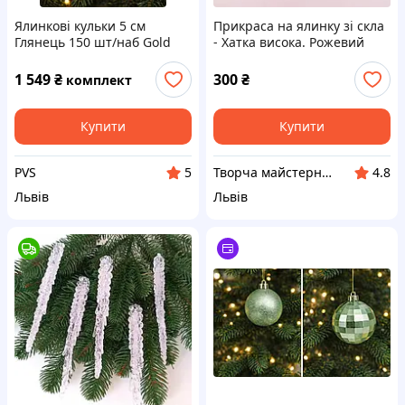
Ялинкові кульки 5 см
Прикраса на ялинку зі скла
Глянець 150 шт/наб Gold
- Хатка висока. Рожевий
1 549
₴
300
₴
комплект
Купити
Купити
PVS
Творча майстерня "Сніжинка"
5
4.8
Львів
Львів