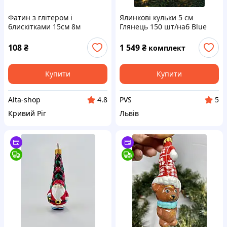
Фатин з глітером і
Ялинкові кульки 5 см
блискітками 15см 8м
Глянець 150 шт/наб Blue
металевий (в:Фатин-
Металевий-глітер) ТМ
108
₴
1 549
₴
комплект
КИТАЙ
Купити
Купити
Alta-shop
PVS
4.8
5
Кривий Ріг
Львів