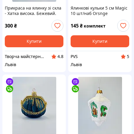
Прикраса на ялинку зі скла
Ялинкові кульки 5 см Magic
- Хатка висока. Бежевий.
10 шт/наб Orsnge
300
₴
145
₴
комплект
Купити
Купити
Творча майстерня "Сніжинка"
PVS
4.8
5
Львів
Львів