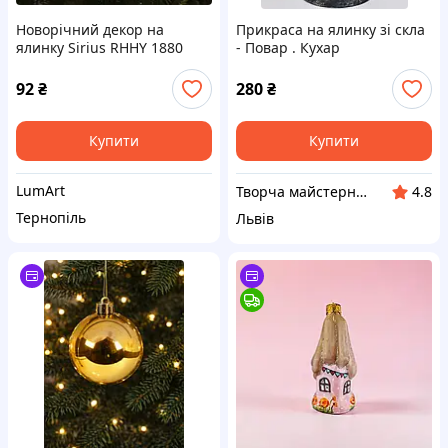
Новорічний декор на
Прикраса на ялинку зі скла
ялинку Sirius RHHY 1880
- Повар . Кухар
92
₴
280
₴
Купити
Купити
LumArt
Творча майстерня "Сніжинка"
4.8
Тернопіль
Львів